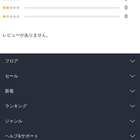
0
0
レビューがありません。
フロア
総合
コミック
セール
ラノベ
小説
総合
コミック
新着
雑誌・グラビア
ビジネス・実用
ラノベ
小説
総合
コミック
ランキング
BL・TL
雑誌・グラビア
ビジネス・実用
ラノベ
小説
総合
コミック
ジャンル
BL・TL
雑誌・グラビア
ビジネス・実用
ラノベ
小説
コミック
男性コミック
ヘルプ&サポート