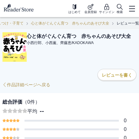
はじめて
会員登録
サインイン
検索
しつけ・子育て
心と体がぐんぐん育つ 赤ちゃんのあそび大全
レビュー一覧
心と体がぐんぐん育つ 赤ちゃんのあそび大全
小西行郎、小西薫、齊藤恵
/
KADOKAWA
レビューを書く
作品詳細ページへ戻る
総合評価
（
0
件）
--
平均
0
0
0