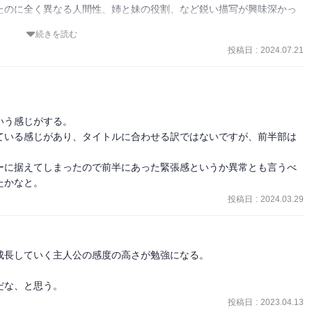
が、中身が大人になるには苦労がいる”

たのに全く異なる人間性、姉と妹の役割、など鋭い描写が興味深かっ
続きを読む
投稿日
:
2024.07.21
着ごこちにこだわる。

認欲求に比較して、自分の価値観を確立したるつ子の感覚は、一歩も
えるように木綿絣がほしくなる時もあるものかと思います。着物も外
う感じがする。

ている感じがあり、タイトルに合わせる訳ではないですが、前半部は
外の生活に刺激され、高価な絹の着物に飾られるよりも、実用的な綿
ている。

ーに据えてしまったので前半にあった緊張感というか異常とも言うべ
だ。

たかなと。
投稿日
:
2024.03.29
あったかが感じられた。

きから普段着へと、使い回して大切にする。

言う最近の傾向は、豊かになったことの裏返しだ。

快や不便が無くなるとともに、その分だけ生活に直に触れる喜びも失
長していく主人公の感度の高さが勉強になる。

れる一冊だった。
だな、と思う。
投稿日
:
2023.04.13