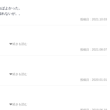
ばよかった。

知れないが。。
投稿日
:
2021.10.03
続きを読む
投稿日
:
2021.08.07
続きを読む
好とか、相手の立場、感じ方を考えての贈り物とか、人との交際の仕
なるほどと思わされた。

投稿日
:
2020.01.01
あさんがいてくれたらなぁ。そしてこんなおばあさんになりたい。
続きを読む