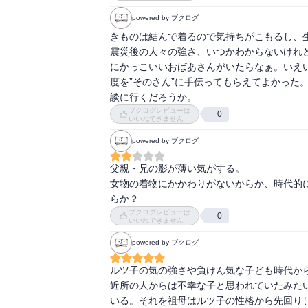
powered by ブクログ
きものは結んで着るので気持ちがこもるし、生
震災後の人々の強さ、いつかわからないけれ
にかっこいいおばあさんがいたらなぁ。いえ
度を”そのさん”に手伝ってもらえてよかった
談に行くだろうか。
ブクログレビューは
0
いいねできません
powered by ブクログ
父親・兄の影が薄い気がする。

女物の着物にかかわりがないからか、時代的
らか？
ブクログレビューは
0
いいねできません
powered by ブクログ
ルツ子の気の強さや負けん気な子ども時代から
近所の人からは不幸な子と思われていたみた
いる。それを祖母はルツ子の性格から先回り