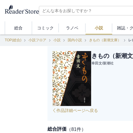
総合
コミック
ラノベ
小説
雑誌・
TOP(総合)
小説フロア
小説
国内小説
きもの（新潮文庫）
レ
きもの（新潮文
幸田文
/
新潮社
作品詳細ページへ戻る
総合評価
（
81
件）