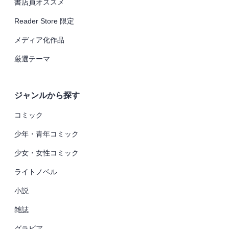
書店員オススメ
Reader Store 限定
メディア化作品
厳選テーマ
ジャンルから探す
コミック
少年・青年コミック
少女・女性コミック
ライトノベル
小説
雑誌
グラビア