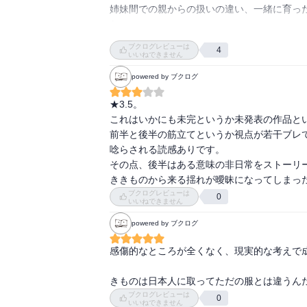
“からだはいつのまにか苦労なく一人前になる
姉妹間での親からの扱いの違い、一緒に育っ
この言葉、本当だなあと思います。

た。

ブクログレビューは
4
主人公の三女・るつ子は、着物の見た目よりも
いいねできません
見栄を張る長女や流行を追いかける次女の承
powered by ブクログ
二歩も進んで洗練されている。

★3.5。

「振袖も見ざめ興ざめのくる時があるし、餓
これはいかにも未完というか未発表の作品とい
国にいると、日本とは逆になるようです。」

前半と後半の筋立てというか視点が若干ブレ
ロンドンへ行った裕福な友人のゆう子は、海
唸らされる読感ありです。

絣を着て自分の力で人生を切り開きたいと願っ
その点、後半はある意味の非日常をストーリ
ファッションの歴史は、女性の解放の歴史なの
ききものから来る揺れが曖昧になってしまっ
ブクログレビューは
0
いいねできません
わずか100年ほど前に、衣類がどれほど貴重で
裕福な家庭でも、新品からお下がりへ、よそ行
powered by ブクログ
リサイクル、サステナブル、などとやかましく
暮らしが便利で豊かになるということは、不
感傷的なところが全くなく、現実的な考えで成
われる。

月並みな言い方だが、「丁寧な暮らし」に触
きものは日本人に取ってただの服とは違うん
ブクログレビューは
0
いいねできません