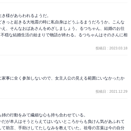
き様があらわれるようだ。

どきっと起きる大地震の時に私自身はどうふるまうだろうか。こんな
いえ、そんなおばあさんをめざしましょう。るつちゃん、結婚のお仕
。不穏な結婚生活の始まりで物語が終わる。るつちゃんはそのさんに相
投稿日
:
2023.03.18
に家事に全く参加しないので、女主人公の見える範囲にいなかったか
投稿日
:
2021.12.29
姉の行動をみて繊細な心も持ち合わせている。

いだが本人はそうとらえてはいないところからも負けん気があふれて
して助言、手助けしてたしなみを教えていた。祖母の言葉は今の自分