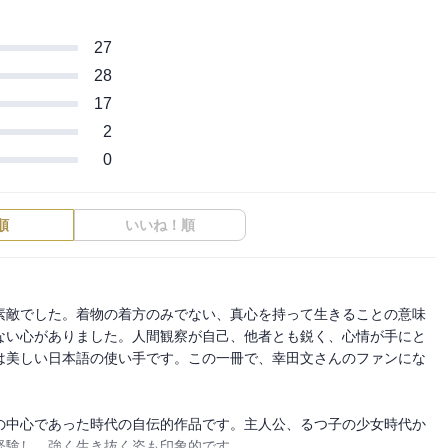
27
28
17
2
0
順
いいね！順
素敵でした。着物の着方のみでない、真心を持って生きることの意味
ない心がありました。人間観察が自己、他者とも鋭く、心情が手にと
は美しい日本語の使い手です。この一冊で、幸田文さんのファンにな
の中心であった時代の自伝的作品です。主人公、るつ子の少女時代か
験し、強く生き抜く姿も印象的です。
