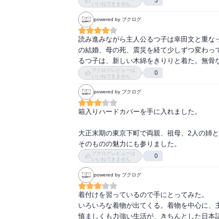
びっっくりした！

5
いいねできません
大切な一冊になった。
powered by ブクログ
昔の人ってこうだったんだ・・・

手に取るようにわかる

読み進みながら主人公るつ子は幸田文と重な
噂には聞いていたあの話、この話、

の結婚、母の死、震災を経て少しずつ変わっ
細かい着物の描写は、どんな生地なのかとかわ
るつ子は、新しい木綿をきりりと着た。無骨
だから運針を学校で習ったんだな、

ブクログレビューは
0
命からがらって関東大震災はこんなだったんだ
いいねできません
地域が助け合って暮らしていた頃ってこうだっ
powered by ブクログ
日本の良さ、感じられました。感動！

大事にしたい本。
箱入りハードカバーを手に入れました。

大正末期の東京下町で両親、祖母、2人の姉
そのものの魅力にも参りました。
ブクログレビューは
0
いいねできません
powered by ブクログ
着付けを習っているので手にとってみた。

いろいろな着物が出てくる。着物を中心に、主
慎ましくも力強い生活が、きちんとした日本