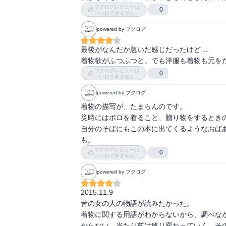
ブクログレビューは
0
いいねできません
powered by ブクログ
最後がなんだか急いだ感じだったけど…

着物欲がふつふつと。でも洋服も着物も元を
ブクログレビューは
0
いいねできません
powered by ブクログ
着物の描写が、たまらんのです。

災時にはボロを着ること、贈り物をするときの
自分のそばにもこの本に出てくるようなおば
も。
ブクログレビューは
0
いいねできません
powered by ブクログ
2015.11.9

昔の女の人の物語が読みたかった。

着物に関する用語がわからないから、調べな
からない。当たり前は移り変わっていく。そ