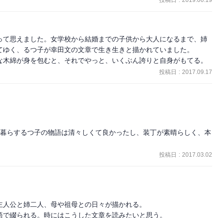
投稿日
:
2019.06.19
って思えました。女学校から結婚までの子供から大人になるまで、姉
てゆく、るつ子が幸田文の文章で生き生きと描かれていました。

からなかったりするけど、

な木綿が身を包むと、それでやっと、いくぶん誇りと自身がもてる。
投稿日
:
2017.09.17
な、

たんだな、

と暮らするつ子の物語は清々しくて良かったし、装丁が素晴らしく、本
投稿日
:
2017.03.02
人公と姉二人、母や祖母との日々が描かれる。

語で綴られる。時にはこうした文章を読みたいと思う。