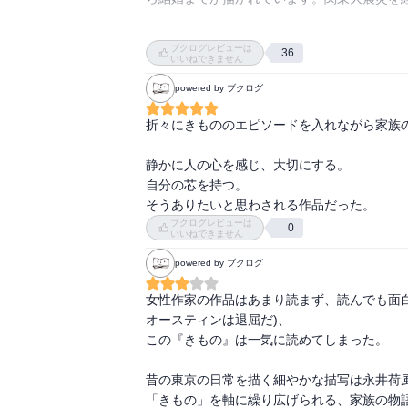
るつ子は、感受性が強く真っ正直、思いやり
ブクログレビューは
36
なりました。

いいねできません
powered by ブクログ
るつ子は祖母から着物のことのみならず、着
たです。“脱ぎ着にも美しさがある”なんて、ハ
折々にきもののエピソードを入れながら家族の
るつ子の母が亡くなる場面、もう涙が溢れてし
静かに人の心を感じ、大切にする。

一番の母思いでした。皮肉なものです。

自分の芯を持つ。

そうありたいと思わされる作品だった。
初潮のこと、生理の不快感、初めて電車で痴漢に
ブクログレビューは
0
いいねできません
るつ子が少女から大人になっていく過程の心
まいました。

powered by ブクログ
着物の着方を祖母から伝授してもらう場面では
女性作家の作品はあまり読まず、読んでも面
“聞いておぼえると同時に、からだでおぼえてし
オースティンは退屈だ)、

“着物は紐二本で着るもの”

この『きもの』は一気に読めてしまった。

こんなフレーズが心に残りました。

昔の東京の日常を描く細やかな描写は永井荷風
そしてもう一つ、

「きもの」を軸に繰り広げられる、家族の物語