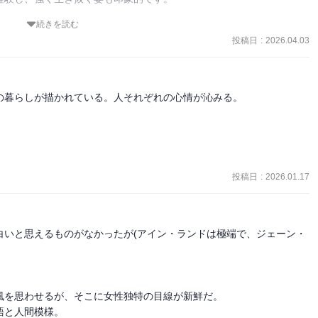
続きを読む
があり負けん気に強いところもあります。読んでいて、とても好きに
投稿日
:
2026.04.03
物を通して人としての生き方を学びます。私自身、学ぶことが多かっ
ッとさせられました。

暮らしが描かれている。人それぞれの心情が沁みる。

まって...。るつ子は三姉妹の中で、母に疎んじられていたものの、
あったこと、結婚相手を決めるときの心の揺れ.....

投稿日
:
2026.01.17
理描写は、共感するところが多かったです。自分も色々思い出してし
、

白いと思えるものがなかったが(アイン・ランドは極端で、ジェーン・
まうと役に立つ”

を思わせるが、そこに女性独特の目線が新鮮だ。

と人間模様。
