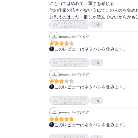
にも当てはめれて、重さを感じる。

他の作家の暗さがない自伝でこの人のを集めれ
と思うのはまだ一冊しか読んでないからかも
ブクログレビューは
0
いいねできません
powered by ブクログ
このレビューはネタバレを含みます。
着る、ということについて

ブクログレビューは
深く考えさせられた。

0
いいねできません
powered by ブクログ
おばあさんが、るつ子に教えること、

戒めることは、

このレビューはネタバレを含みます。
女性が美しく生きるために大切なこと。

きものを通して、相手の気持ちに配慮した格
着ることも、疎かにせず、

ブクログレビューは
方を主人公のるつこが学んでいるのに、同じく
0
きちんと考えて向き合うことが

いいねできません
おばあさんがいいあじ出してる。こんなおば
生き方に、すっと一本筋が通る気がする。

powered by ブクログ
このレビューはネタバレを含みます。
気になる部分(それはたくさん)を

めっちゃ面白かった！！！！

折り、何度も読み返したくなる

ブクログレビューは