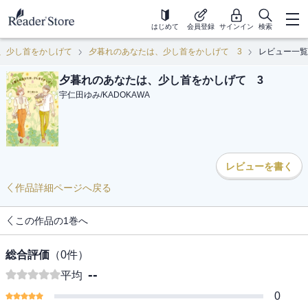
はじめて
会員登録
サインイン
検索
、少し首をかしげて
夕暮れのあなたは、少し首をかしげて 3
レビュー一覧
夕暮れのあなたは、少し首をかしげて 3
宇仁田ゆみ
/
KADOKAWA
レビューを書く
作品詳細ページへ戻る
この作品の1巻へ
総合評価
（
0
件）
--
平均
0