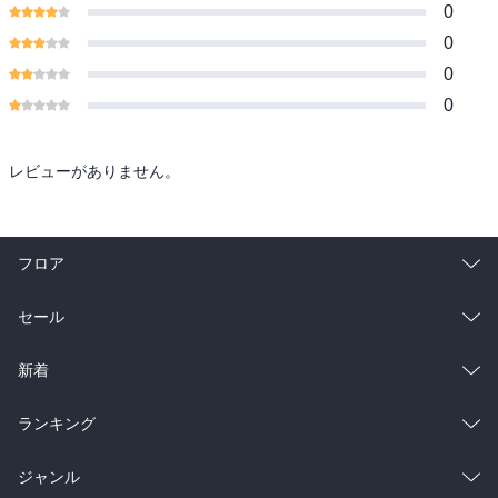
0
0
0
0
レビューがありません。
フロア
総合
コミック
セール
ラノベ
小説
総合
コミック
新着
雑誌・グラビア
ビジネス・実用
ラノベ
小説
総合
コミック
ランキング
BL・TL
雑誌・グラビア
ビジネス・実用
ラノベ
小説
総合
コミック
ジャンル