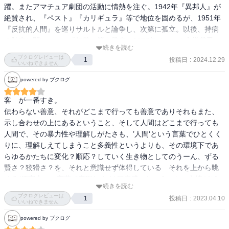
躍。またアマチュア劇団の活動に情熱を注ぐ。1942年『異邦人』が
絶賛され、『ペスト』『カリギュラ』等で地位を固めるが、1951年
『反抗的人間』を巡りサルトルと論争し、次第に孤立。以後、持病
の肺病と闘いつつ、『転落』等を発表。1957年ノーベル文学賞受
続きを読む
賞。1960年1月パリ近郊において交通事故で死亡。

ブクログレビューは
投稿日
:
2024.12.29
1
いいねできません
powered by ブクログ
転落 (光文社古典新訳文庫)

by カミュ、前山 悠

客　が一番すき。

アムステルダムには長く滞在されるご予定ですか？　美しい街でし
伝わらない善意、それがどこまで行っても善意でありそれもまた、
ょう？　麗しい、ですって？　これはこれは、久方ぶりに耳にした
示し合わせの上にあるということ、そして人間はどこまで行っても
形容詞だ。実際パリを離れて以来かもしれない。あれからもう何年
人間で、その暴力性や理解しがたさも、’人間'という言葉でひとくく
にもなりますが、それでも心は記憶を留めている。我らが美しき
りに、理解しえてしまうこと多義性というよりも、その環境下であ
都、河岸通り、何ひとつ忘れてはいません。パリ、あの実に見事な
らゆるかたちに変化？順応？していく生き物としてのうーん、ずる
虚像の街、四百万もの影法師がうごめく壮麗なる舞台装置。なん
賢さ？狡猾さ？を、それと意識せず体得している　それを上から眺
と、最新の人口調査では五百万近く？　そうですか、こぞって子ど
める(便宜上この言葉で表現します)箱庭感、というのか、心情がビシ
もをこしらえなさったというわけですね。驚きはしません。わたし
続きを読む
ビシに伝わってくる劇、お芝居、舞台をみているようだ

ブクログレビューは
は常々思っていたのですが、我らが同郷人を熱狂させるのはふた
投稿日
:
2023.04.10
1
いいねできません
つ、思想と 姦淫 だ。どちらも見境なくやる。まあ彼らを非難するの
涙するまで生きるも観た。アンサーと、願望がないまぜになった映
powered by ブクログ
はよしておきましょう。パリだけじゃない、ヨーロッパ全体がそう
画。わたしはとても好き．
