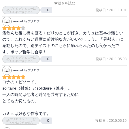
カミュはアルジェリア問題について語ることをやめてしまいます。 

け加えさえすれば十分。暑さ、真上から照りつける太陽、蠅、砂、
続きを読む
『ある者は「ぼくを愛して！」と叫ぶし、他の者は「ぼくを愛さな
水不足。

ブクログレビューは
いで！」とくる。しかし最悪で、もっとも不幸な人種は「ぼくを愛
投稿日
:
2011.10.01
0
いいねできません
『客』におけるカミュ的精神の真髄は、アルジェリア問題に巻き込
さないで、でもぼくに忠実でいてくれ！」というんです。（p.71)』
まれる自身の運命を預言しながらも、それに引き裂かれてある様態
クラマンスが語る罪と恥はヴァリエーション豊かであり、実際人間
powered by ブクログ
を、そのまま受けいれる覚悟を示している点に見出せそうです。 

の後ろめたさにはそれなりの多様性があるだろう。一方、彼はより
酒飲んだ後に橋を渡るくだりのとこが好き。カミュは基本小難しい
普遍的に万人に備わった性質も指摘している。つまり、他者を裁く
ので、これくらい適度に断片的な方がいいでしょう。「異邦人」に
争いとは関わりたくない小学校教師は、アラビア人を死刑台へと導
ことへの執着である。これについてはおそらく、『転落』が書かれ
感動したので、別テイストのこちらに触れられたのも良かったで
く仕事を唐突に任ぜられてしまう。アラビア人を逃がせばフランス
た一九五〇年代よりも、今日の方が想像しやすい。ＳＮＳによって
す。ポップ哲学に合掌！
側は許さない、反対に、アラビア人を街に引き渡せばアラビア側か
築かれた相互監視体制の下、世の中は警察か裁判官だらけである。
ブクログレビューは
ら報復されてしまう。 

投稿日
:
2011.05.08
0
その意味で『転落』は、まったく古びず色褪せないどころか、むし
いいねできません
ろ現今の社会でこそ如実に伝わる迫真性を持つと言える。ただし、
powered by ブクログ
この究極の選択を迫られる男が小学校の教師ということは、その職
作者カミュは、もちろんそうした普遍性を意識していたとはいえ、
業が、なによりも現代人の精神を広く長く次世代へと継承させてい
発端としてはもっと個人的な、当時に特有の事情でこの小説に着手
ヨナのエピソード。

く象徴的な存在であるという意味で、事態の深刻さはいや増しま
している。その経緯に以下で触れたい。

solitaire（孤独）とsolidaire（連帯）。

す。彼が身を以て示す選択が、彼の次の世代へと受け継がれていっ
一人の時間は他者と時間を共有するために

てしまう恐れがそこには込められている。彼の選択が汚点であった
一九一三年 一一月七日、当時フランス領だったアルジェリアの東端
とても大切なもの。

としても、それは次世代に引き継がれてしまう。 

に位置する地中海沿岸の町モンドヴィ（現ドレアン） に生まれる。
父リュシアン・カミュ、二八歳。母カトリーヌ、三一歳。リュシア
カミュは好きな作家です。
そこでカミュが大事にするのは、信義や人情といった人間らしい判
ンはワインの樽詰め職人だった。

ブクログレビューは
投稿日
:
2010.06.19
0
断であって、政治的イデオロギーとはまた違う次元の価値観なので
いいねできません
す。冒頭の引用にあるように、「この男を引き渡すのは信義にもと