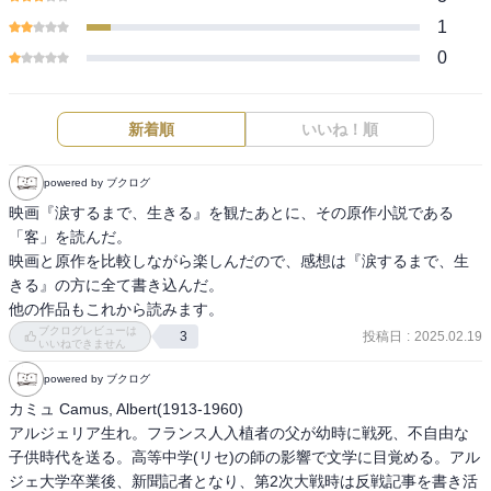
1
0
新着順
いいね！順
powered by ブクログ
映画『涙するまで、生きる』を観たあとに、その原作小説である
「客」を読んだ。

映画と原作を比較しながら楽しんだので、感想は『涙するまで、生
きる』の方に全て書き込んだ。

他の作品もこれから読みます。
ブクログレビューは
投稿日
:
2025.02.19
3
いいねできません
powered by ブクログ
カミュ Camus, Albert(1913-1960)

アルジェリア生れ。フランス人入植者の父が幼時に戦死、不自由な
子供時代を送る。高等中学(リセ)の師の影響で文学に目覚める。アル
ジェ大学卒業後、新聞記者となり、第2次大戦時は反戦記事を書き活