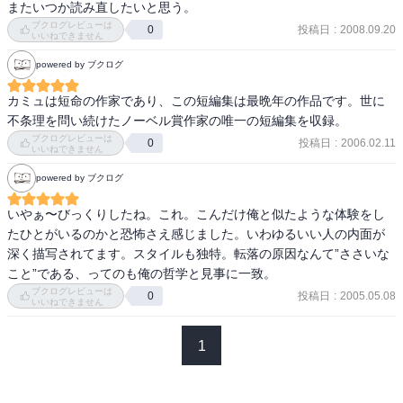
またいつか読み直したいと思う。
v=77G5AmsL9xQ
ブクログレビューは
投稿日
:
2008.09.20
0
いいねできません
powered by ブクログ
カミュは短命の作家であり、この短編集は最晩年の作品です。世に
不条理を問い続けたノーベル賞作家の唯一の短編集を収録。
ブクログレビューは
投稿日
:
2006.02.11
0
いいねできません
powered by ブクログ
いやぁ〜びっくりしたね。これ。こんだけ俺と似たような体験をし
たひとがいるのかと恐怖さえ感じました。いわゆるいい人の内面が
深く描写されてます。スタイルも独特。転落の原因なんて”ささいな
こと”である、ってのも俺の哲学と見事に一致。
ブクログレビューは
投稿日
:
2005.05.08
0
いいねできません
1