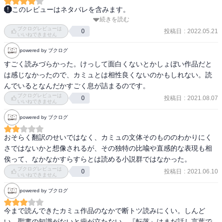
なんですから。わたしはときおり、未来の歴史家が我々のことをど
やるせなさのなかに、人生、それでも生きるという強さというか、
このレビューはネタバレを含みます。
のように語るか夢想するんです。きっと現代人については一文で済
諦めのような、それでも人を信じる、信じ合いたいという願望や願
続きを読む
転落とその他短編がいくつか載っているが、転落のみを読む。多分
みます――彼らは姦淫し、さまざまな新聞を読んでいた。この強固
い、こうだったらよかったなぜこうならない不条理や解決不可能性
ブクログレビューは
読むのは二回目。

投稿日
:
2022.05.21
0
な定義ひとつで、話はおしまいと言っていいでしょう。

いいねできません
powered by ブクログ
上流階級にいた人が、人生のむなしさを感じ、自らの意思で浮浪者
たとえばわたしにもできる限り付き合いを避けていた友人がいまし
のような暮らしをする。というのがそもそもの粗筋かな。

すごく読みづらかった。けっして面白くないとかしょぼい作品だと
てね。わずらわしいやつで、おまけに堅物だった。でもご安心を、
は感じなかったので、カミュとは相性良くないのかもしれない。読
臨終の際にはちゃんと駆けつけて旧交を温めましたよ。わたしとし
粗筋からして低俗な感じは受けるが、結局それがカミュの魅力なの
んでいるとなんだかすごく息が詰まるのです。
ても、一日無駄にしたつもりはありません。彼はとても喜んで、わ
かもしれない。

ブクログレビューは
投稿日
:
2021.08.07
0
たしの手まで握って死んでいったんですから。それから、こちらが
いいねできません
カミュの場合は、人間の暮らしに近いところを書いていて、人間と
相手にしていないのにしつこく付きまとってくる女もいましてね。
は何かとか正義とは何かとか、にはあんまり近寄らない。だからこ
powered by ブクログ
彼女も大変センスの良いことに、若死にしてくれました。たちどこ
そ、悩んでいるときや青春時代に読むと感動するのではないかと思
ろにわたしの心は占領される！　そのうえ自殺ときたからには！　
おそらく翻訳のせいではなく、カミュの文体そのもののわかりにく
った。
おおまいった、なんたる甘美な大激震！　電話が鳴る、感情が溢れ
さではないかと想像されるが、その独特の比喩や直感的な表現も相
出す、あえて多くは語らない、それでいて言いえぬ思いがたっぷり
俟って、なかなかすらすらとは読める小説群ではなかった。
にじみ出てしまう、なんとかして悲痛をこらえる、そしていよい
ブクログレビューは
投稿日
:
2021.06.10
0
いいねできません
よ、そうそう、ちょっぴり自分を責めてみたりなんかして！

powered by ブクログ
人間とはそういうものですよね、あなた。人間というのは二面性を
持つのであり、誰かを愛おしむ裏で自分を 愛でずにいられない。あ
今まで読んできたカミュ作品のなかで断トツ読みにくい。しんど
る日たまたまあなたの住む建物で死人が出たとしましょう、そんな
い。聖書の知識がないと歯が立たない。『転落』はまだ話し言葉で