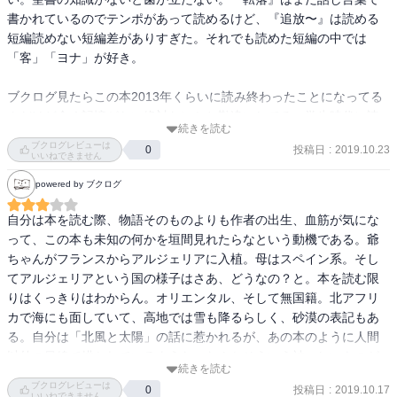
時はぜひ、他の住民たちを観察してごらんなさい。彼らは各々こぢ
書かれているのでテンポがあって読めるけど、『追放〜』は読める
んまりとした生活の中で眠りこけていた、そんなところにほら、た
短編読めない短編差がありすぎた。それでも読めた短編の中では
とえばマンションの管理人の死！　彼らはたちまち目覚め、ちょこ
「客」「ヨナ」が好き。

まかと動き出し、せっせと情報を集め、存分に胸を痛める。さあさ
あ人のお亡くなりだ、催し物のはじまりはじまり！　皆が悲劇を求
ブクログ見たらこの本2013年くらいに読み終わったことになってる
めているんですね、それも仕方ない、それが彼らにとってささやか
んだけど全く記憶がない絶対なにかと勘違いしてる。学生時代に読
続きを読む
な浮揚を味わう機会、彼らにとっての 食前酒 なのですから。はて、
んだ誰かのカミュ論で「不貞」が取り上げられてたことだけなんと
ブクログレビューは
投稿日
:
2019.10.23
0
わたくしがたとえに管理人を出すのは偶然かどうか？　いや実際に
なく覚えてる。私が読むカミュ論なら野崎歓先生とかそのへんの人
いいねできません
一人いたんですよ、実に忌まわしい男で、悪意の 権化、卑しさと恨
しか思い浮かばないけど…
powered by ブクログ
みっぽさから組成されたモンスター、フランシスコ会（ 18） の宣教
師でも投げ出すであろうやつが。わたしはその管理人とは口を利き
自分は本を読む際、物語そのものよりも作者の出生、血筋が気にな
さえしませんでしたが、それでもただその存在のみでわたしの日々
って、この本も未知の何かを垣間見れたらなという動機である。爺
の充実を脅かすには十分でした。さてそんな彼が死んだ時、わたし
ちゃんがフランスからアルジェリアに入植。母はスペイン系。そし
はわざわざ埋葬に立ち会った。理由をお聞きになる必要があります
てアルジェリアという国の様子はさあ、どうなの？と。本を読む限
か？

りはくっきりはわからん。オリエンタル、そして無国籍。北アフリ
カで海にも面していて、高地では雪も降るらしく、砂漠の表記もあ
それでも、二人が愛し合っていなかったという証拠はどこにもあり
る。自分は「北風と太陽」の話に惹かれるが、あの本のように人間
ません。奥さんが死んだ夫を愛していなかったという証拠もありま
以外の目線で描かれているような、なんかそういう神々しいものが
せん。実際、色男が喉も腕も疲れたのか出ていってしまうと、奥さ
続きを読む
あるような。
んはまた故人の礼賛を再開したのです。貞女の 鑑 ですよねえ！　し
ブクログレビューは
投稿日
:
2019.10.17
0
いいねできません