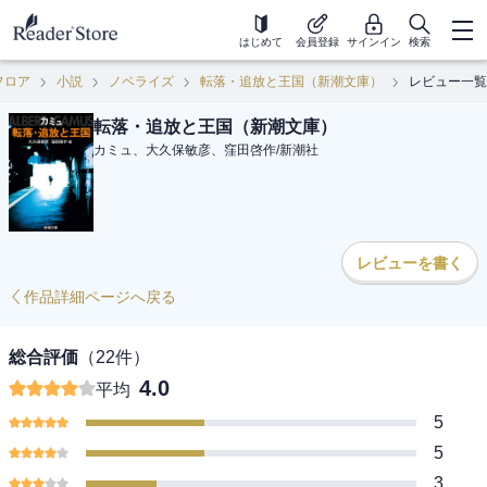
はじめて
会員登録
サインイン
検索
フロア
小説
ノベライズ
転落・追放と王国（新潮文庫）
レビュー一覧
転落・追放と王国（新潮文庫）
カミュ、大久保敏彦、窪田啓作
/
新潮社
レビューを書く
作品詳細ページへ戻る
総合評価
（
22
件）
4.0
平均
5
5
3