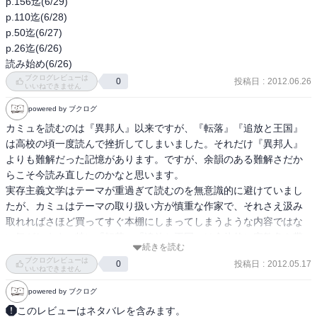
たまま交通事故で他界してしまう。なんとも哲学的で悲しくも美し
p.156迄(6/29)

ダリュはアルジェリア系フランス人かと思いますが、それは同じく
を突っ込まないでおきました。どうもあなたのお顔からしますと、
い作品集。

p.110迄(6/28)

アルジェリア生まれのカミュ自身と重なります。 

わたしが大切な細部をかなり 端折りながら話していると 訝しんでい
p.50迄(6/27)

らっしゃるんじゃありませんか。わたしはね、あなたの真価をわか
難解だが歴史や哲学を知っていると読み解くことが出来る。「背教
p.26迄(6/26)

1954年から1962年にかけては、アルジェリア戦争の時代でした。フ
っているからこそ、そういう細部を飛ばしているんですよ。あなた
者」は、キリスト教の伝道者が未開の地に赴くが、逆にその地にあ
読み始め(6/26)
ランス本土と、フランス植民地であったアルジェリアが繰り広げた
がいっそう注意してそれに目を向けてくれるようにね。そんなこん
る宗教に暴力によって改宗させられてしまう。伝道師はすっかり心
ブクログレビューは
投稿日
:
2012.06.26
0
内戦です。フランス植民者の父を持つアルジェリア生まれのカミュ
いいねできません
なで、わたしは最終的にチュニジアに至り、そこで親切な女友達が
を奪われ次に訪ねてくる伝道者を叩き潰すように待ち構えるという
は対立する二つの世界の中にあり、まさに引き裂かれる思いだった
職を世話してくれました。彼女は非常に頭が良く、映画関連の仕事
話である。

powered by ブクログ
と言われています。 

をしていました。それでチュニスまでついていったのですが、わた
カミュを読むのは『異邦人』以来ですが、『転落』『追放と王国』
しは連合軍がアルジェリアに上陸してから初めて、彼女の本当の職
この伝道者はカミュが当時論争をしていたサルトルをモチーフに描
は高校の頃一度読んで挫折してしまいました。それだけ『異邦人』
二つの世界の狭間でカミュが取った行動は、停戦への可能性を見出
務を知ることになりました。彼女はドイツ軍に逮捕され、そしてわ
かれている。サルトルは当時、目的のためなら暴力も止むを得ない
よりも難解だった記憶があります。ですが、余韻のある難解さだか
すことでした。1956年、カミュはフランス側のリベラル派とイスラ
たしも、不本意ながら捕らえられてしまいました。その後彼女がど
という思想を持った共産党員となった。そのことをカミュは風刺し
らこそ今読み直したのかなと思います。

ム穏健派と協力して市民休戦委員会を組織し、停戦を呼びかけてア
うなったのかはわかりません。わたしの方は特に虐待を受けるとい
たのである。伝道者は、現地の未開人に舌を引き抜かれてしまうの
実存主義文学はテーマが重過ぎて読むのを無意識的に避けていまし
ルジェリアを訪れます。 

うこともなく、ひどく不安を感じてはいたものの、ひとまず保安処
だが、舌はフランス語でラングと言い、また言葉という意味も持っ
たが、カミュはテーマの取り扱い方が慎重な作家で、それさえ汲み
分による拘留なのだということでした。トリポリ（ 52） の近くの収
ている。つまりカミュはサルトルが言葉を失い、暴力に染まったこ
取れればさほど買ってすぐ本棚にしまってしまうような内容ではな
ところが、これを自分たちに対する挑戦だと捉えた極右植民地主義
容所に入れられたのですが、そこでは拷問などよりも、喉の渇きと
とを描いたのである。

い気がします。特に『転落』『追放と王国』は全体的に宗教色を帯
勢力は強い抗議を示し、独立主張側でも、テロを辞さない強硬派が
飢えによる苦しみがありました。それについて詳しくは語りませ
続きを読む
びた作風で、聖書の引用と思わしき文もあります。

主導権を握ってカミュに非難を浴びせたのです。 

ん。我々この半世紀に生まれた者たちは、その種の場所を想像する
ブクログレビューは
投稿日
:
2012.05.17
0
また未開人たちが崇めている金属の偶像があるのだが、この偶像は
それにしても、カミュは感受性が鋭い作家ですね。
いいねできません
のに描写はいらないはずです。百五十年前の人々は、湖と森に胸を
当時鋼鉄の男と言われていたスターリンを表している。このように
つまり、「両方とも殺し合うのはやめて話し合うんだ」と訴えたカ
震わせていました。今日の我々にあるのは、監獄の叙情性です。だ
powered by ブクログ
歴史的な文脈を知っているとまた違う読みの楽しみが味わえる。
ミュは両方の側から憎まれることになってしまったのです。以後、
からあなたには言わなくても伝わるでしょう。いくらかの細部を付
このレビューはネタバレを含みます。