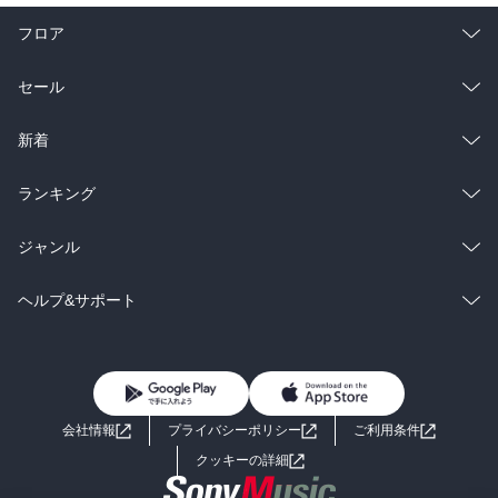
フロア
総合
コミック
セール
ラノベ
小説
総合
コミック
新着
雑誌・グラビア
ビジネス・実用
ラノベ
小説
総合
コミック
ランキング
BL・TL
雑誌・グラビア
ビジネス・実用
ラノベ
小説
総合
コミック
ジャンル
BL・TL
雑誌・グラビア
ビジネス・実用
ラノベ
小説
コミック
男性コミック
ヘルプ&サポート
BL・TL
雑誌・グラビア
ビジネス・実用
女性コミック
コミック誌
初めての方へ
ヘルプ
BL・TL
ライトノベル
男子向けラノベ
よくあるご質問
お問い合わせ
会社情報
プライバシーポリシー
ご利用条件
女子向けラノベ
小説
利用規約
クッキーの詳細