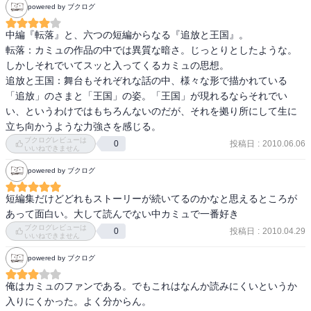
一九二一年 七歳 カミュ一家はアルジェのリヨン通りに転居する。家
powered by ブクログ
る振る舞いだ」とダリュは人知れず述懐します。 

政婦をして生計を立てる母カトリーヌ、強権的な支配者として振る
舞う祖母（カトリーヌの実母）、四歳年上の兄リュシアン、 聾 啞 に
中編『転落』と、六つの短編からなる『追放と王国』。

もちろん、「フランスの仲間たち」にも「アラビア人」にも、彼は
近い叔父エティエンヌとの五人暮らしだった。

転落：カミュの作品の中では異質な暗さ。じっとりとしたような。
呪いの念を思わず抱いてします。なんでこんなことをおれがやらな
しかしそれでいてスッと入ってくるカミュの思想。

きゃいけないんだ、といわんばかりのダリュの腹立ちが伝わってき
一九五八年 四四歳 三月、スウェーデンから帰国後、重い不安神経症
追放と王国：舞台もそれぞれな話の中、様々な形で描かれている
ます。 

に見舞われるが、そんななか、デンマーク人の若い女子学生と新た
「追放」のさまと「王国」の姿。「王国」が現れるならそれでい
な恋を実らせる。この女性はカミュの『手帖』にＭｉというイニシ
い、というわけではもちろんないのだが、それを拠り所にして生に
けれども、彼はそこから逃げない。 

ャルで登場する。 六月、マリア・カザレス、親友のミシェル・ガリ
立ち向かうような力強さを感じる。
マール、ミシェルの妻ジャニーヌと一か月近いギリシア旅行をおこ
ブクログレビューは
投稿日
:
2010.06.06
0
いいねできません
引き裂かれてあるなら、そのまま受け入れてやる。不条理がなん
なう。 九月、南仏の小村ルールマランに住居を購入する。

だ、おれはそれを生きてみせる。 

powered by ブクログ
一九五九年 四五歳 一月、ドストエフスキーの小説『悪霊』を翻案・
説明過多に陥らないカミュの筆によるためか、ダリュ自身の口数は
短編集だけどどれもストーリーが続いてるのかなと思えるところが
演出し、パリのアントワーヌ座で初演に至る。 一一月一五日、ルー
決して多くはありませんが、背中で語り行動で示す男の覚悟がそこ
あって面白い。大して読んでない中カミュで一番好き
ルマランに帰る。
に自然と立ち上がってくるのです。そしてそれは、アルジェリア戦
ブクログレビューは
投稿日
:
2010.04.29
0
いいねできません
争において、リスクがあると心底理解していながらも「争いをやめ
よう」と言い切ったカミュの背中に重なるのです。 

powered by ブクログ
俺はカミュのファンである。でもこれはなんか読みにくいというか
そして2015年、フランスは、まさにこのカミュ的な問題を突きつけ
入りにくかった。よく分からん。

てくる事件に直面したのでした。https://www.youtube.com/watch?