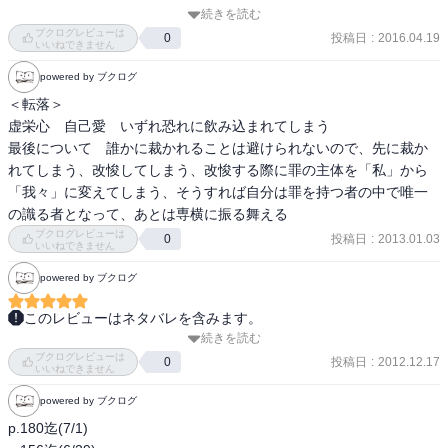
いきなりですが、映画が三度の飯よりも好きな自分が2015年に選ん
太陽の光に包まれてね、上から島と海を見下ろせるなら最高だ。ジ
続きを読む
だ「最も良かった映画」は、ヴィゴ・モーテンセン主演『涙するま
ャワ島もいい、でも貿易風の季節じゃないとね。ええ、若い頃に行
ブクログレビューは
投稿日
:
2016.04.19
0
で、生きる』でした。 

ったことがあります。島というのは概して好きですよ。簡単に一番
いいねできません
上に君臨できますから。

powered by ブクログ
この映画の原作が、カミュによる『客』なんですね。 

＜転落＞

どれにせよ、だからどうということではないのです。噓も結局は真
虚栄心　自己愛　いずれ恐れに飲み込まれてしまう

実際に読んでみると、分量も短いですが、お話自体もシンプルで
実の手がかりを示すものではないでしょうか。そしてわたしの話
最後について　誰かに裁かれることは避けられないので、先に裁か
す。 

も、本当であれ偽りであれ、 変わることのない結末に向かって、変
れてしまう、改悛してしまう、改悛する際に罪の主体を「私」から
わることのない意味を持つものではないか。だからそれが本当であ
「我々」に変えてしまう、そうすれば自分は罪を持つ者の中で唯一
冬のアルジェリア、辺境の地で小学校教師をやっているダリュは、
れ偽りであれどうだっていいのです、どちらにせよ、わたくしが何
の識る者となって、あとは専横に振る舞える
やってきた友人の憲兵から、1人のアラビア人を預かるよう頼まれ
者であったのかと何者であるのかをまぎれもなく示しているのです
ブクログレビューは
投稿日
:
2013.01.03
0
る。しかも、一晩預かるだけではなく、彼がとある街まで連れて行
から。時には、本当のことを言う人よりも噓をつく人の方が、自分
いいねできません
かなければならないという。アラビア人は、殺害容疑で捕まってい
をはっきりさらしていることもあります。真実とは光であり、目を
powered by ブクログ
たのだ。目的地の街で、彼は裁判にかけられることになっている。 

くらませるものです。噓は反対に、美しく 朧 な夕暮れであり、対象
のひとつひとつを際立たせるでしょう。そういうわけで、お好きな
このレビューはネタバレを含みます。
どこかしら超然とした小学校教師ダリュが、ひょんなことからアラ
ようにとっていただいてかまいません、わたしは捕虜収容所で教皇
続きを読む
大学生のときにゼミで扱った短編集。どれも文学的に工夫がこらさ
ビア人を預かり、彼を遠くの街に送り届けるだけの話です。 

に任ぜられたのです。

ブクログレビューは
れた作品ばかり。カミュがこの短編すべてを書ききるのに１０年以
投稿日
:
2012.12.17
0
いいねできません
上かかった。というのも異邦人、ペストでの成功後、自分の才能の
でもこの短いお話に見られる寓話性の深度は、かなり深いところま
それでわたしは、ロンドンまでたどり着くという淡い期待を持っ
powered by ブクログ
枯渇を覚えたからだ。タイトル通り追放から王国までを綴ってあ
で続いているような気がします。 

て、北アフリカに渡りました。ただしアフリカでは状況が複雑で、
る。この後ノーベル賞を受賞し、遺作となる「最初の人間」を書い
p.180迄(7/1)

対立する勢力のいずれもが大義を持っているように思えたので、首