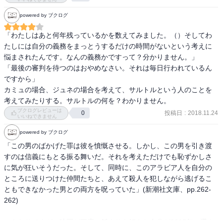
かし結局のところ他の連中だって、顰蹙は買わないかもしれない
が、これより一途なわけでも誠実なわけでもない。わたしの知る男
powered by ブクログ
で、一人の世話の焼ける女に二十年もの歳月を捧げた者がいます。
「わたしはあと何年残っているかを数えてみました。（）そしてわ
彼はすべてを犠牲にして女に尽くしました。友情も、仕事も、彼自
たしには自分の義務をまっとうするだけの時間がないという考えに
身の節度も。ところが彼はある晩気づいたのです、自分はこの女の
悩まされたんです。なんの義務かですって？分かりません。」

ことを最初から愛してなどいなかったのだと。ただ退屈していただ
「最後の審判を待つのはおやめなさい。それは毎日行われているん
け、それがすべてです。ただ退屈していただけ、他の大半の人間と
ですから」

同じように。だから彼は、ドラマティックに複雑で深刻な人生を己
カミュの場合、ジュネの場合を考えて、サルトルという人のことを
のために一から築き上げた。何かが起きてほしい――人間が厄介事
考えてみたりする。サルトルの何を？わかりません。
に首を突っ込む時は、たいていそれで説明がつくでしょう。何かが
ブクログレビューは
投稿日
:
2018.11.24
0
起きてほしい、愛のない隷属でもいい、戦争でもいい、誰かの死で
いいねできません
もいい。だから埋葬万歳！

powered by ブクログ
「この男のばかげた罪は彼を憤慨させる。しかし、この男を引き渡
ああ、夜の川というのはいいものですね？　 黴臭い水面の息吹、水
すのは信義にもとる振る舞いだ。それを考えただけでも恥ずかしさ
に浸かった枯葉の匂い、川船にいっぱいに積まれた花から漂う、葬
に気が狂いそうだった。そして、同時に、このアラビア人を自分の
礼を思わせる香り――そういうものがわたしは好きです。いえいえ
ところに送りつけた仲間たちと、あえて殺人を犯しながら逃げるこ
違う、こういう嗜好が病的だなんて思わないでください。むしろわ
ともできなかった男との両方を呪っていた」(新潮社文庫、pp.262-
たしとしては、わざと無理をしている。こういう川を好ましく思え
262) 

るよう努めているわけです。わたしがこの世で本当に好きなのはシ
チリアですよ、わかるでしょう、しかもエトナ火山の頂上がいい、