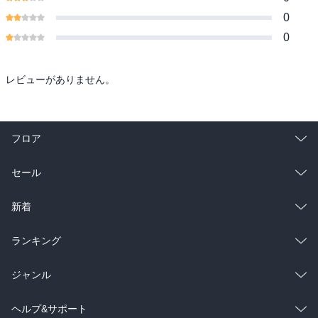
0
0
レビューがありません。
フロア
総合
コミック
セール
ラノベ
小説
総合
コミック
新着
雑誌・グラビア
ビジネス・実用
ラノベ
小説
総合
コミック
ランキング
BL・TL
雑誌・グラビア
ビジネス・実用
ラノベ
小説
総合
コミック
ジャンル
BL・TL
雑誌・グラビア
ビジネス・実用
ラノベ
小説
コミック
男性コミック
ヘルプ&サポート