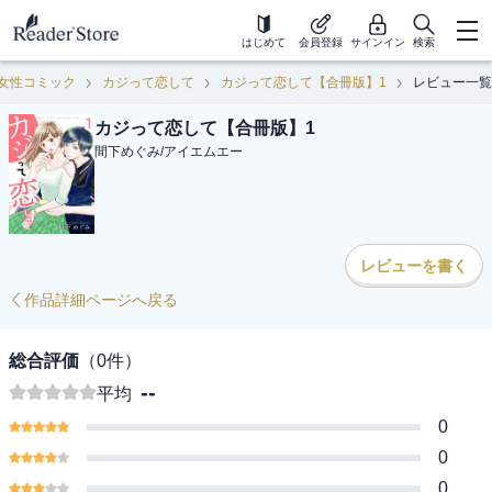
はじめて
会員登録
サインイン
検索
女性コミック
カジって恋して
カジって恋して【合冊版】1
レビュー一覧
カジって恋して【合冊版】1
間下めぐみ
/
アイエムエー
レビューを書く
作品詳細ページへ戻る
総合評価
（
0
件）
--
平均
0
0
0