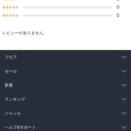
0
0
レビューがありません。
フロア
総合
コミック
セール
ラノベ
小説
総合
コミック
新着
雑誌・グラビア
ビジネス・実用
ラノベ
小説
総合
コミック
ランキング
BL・TL
雑誌・グラビア
ビジネス・実用
ラノベ
小説
総合
コミック
ジャンル
BL・TL
雑誌・グラビア
ビジネス・実用
ラノベ
小説
コミック
男性コミック
ヘルプ&サポート