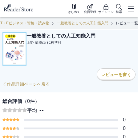
はじめて
会員登録
サインイン
検索
IT・Eビジネス・資格・読み物
一般教養としての人工知能入門
レビュー一覧
一般教養としての人工知能入門
上野 晴樹
/
近代科学社
レビューを書く
作品詳細ページへ戻る
総合評価
（
0
件）
--
平均
0
0
0