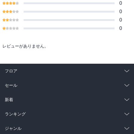
0
0
0
0
レビューがありません。
フロア
総合
コミック
セール
ラノベ
小説
総合
コミック
新着
雑誌・グラビア
ビジネス・実用
ラノベ
小説
総合
コミック
ランキング
BL・TL
雑誌・グラビア
ビジネス・実用
ラノベ
小説
総合
コミック
ジャンル