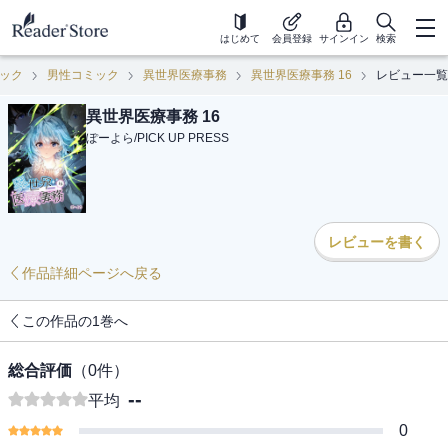
はじめて
会員登録
サインイン
検索
ック
男性コミック
異世界医療事務
異世界医療事務 16
レビュー一覧
異世界医療事務 16
ぽーよら
/
PICK UP PRESS
レビューを書く
作品詳細ページへ戻る
この作品の1巻へ
総合評価
（
0
件）
--
平均
0