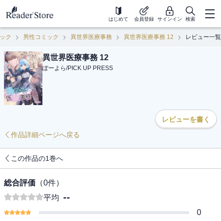
はじめて
会員登録
サインイン
検索
ック
男性コミック
異世界医療事務
異世界医療事務 12
レビュー一覧
異世界医療事務 12
ぽーよら
/
PICK UP PRESS
レビューを書く
作品詳細ページへ戻る
この作品の1巻へ
総合評価
（
0
件）
--
平均
0