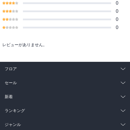
0
0
0
0
レビューがありません。
フロア
総合
コミック
セール
ラノベ
小説
総合
コミック
新着
雑誌・グラビア
ビジネス・実用
ラノベ
小説
総合
コミック
ランキング
BL・TL
雑誌・グラビア
ビジネス・実用
ラノベ
小説
総合
コミック
ジャンル