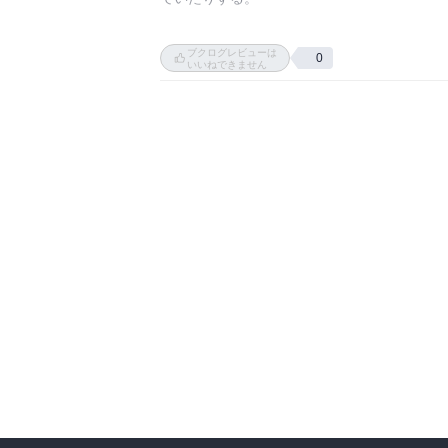
⁡「落語は男の芸能」と昔から言われるけど、そ
ブクログレビューは
0
いいねできません
⁡エンタメは根本的に非常識を扱うから、常識を
若い人に⁡「やりたいことを見つけろ」と言
ので、僕はやりたいことが無ければそれに越し
⁡談志さんも同じことを言ってた気がするけど
⁡バカを演じたりバカを作るためには、バカを分
若さの特権とは、無知ゆえの思い込みで、すな
⁡バカの方が人生は楽しいと思う。⁡(嫌味ではな