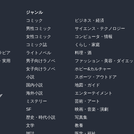
ジャンル
コミック
ビジネス・経済
男性コミック
サイエンス・テクノロジー
女性コミック
コンピュータ・情報
コミック誌
くらし・家庭
ラビア
ライトノベル
料理・酒
・実用
男子向けラノベ
ファッション・美容・ダイエッ
女子向けラノベ
ホビー&カルチャー
小説
スポーツ・アウトドア
国内小説
地図・ガイド
海外小説
エンターテイメント
グ
ミステリー
芸術・アート
SF
映画・音楽・演劇
歴史・時代小説
写真集
文学
教養
雑誌
医学・福祉