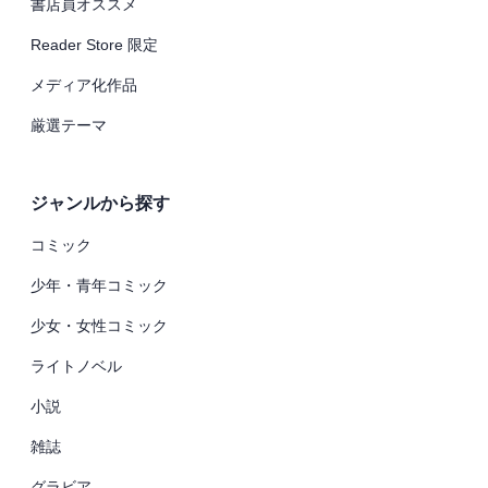
書店員オススメ
Reader Store 限定
メディア化作品
厳選テーマ
ジャンルから探す
コミック
少年・青年コミック
少女・女性コミック
ライトノベル
小説
雑誌
グラビア