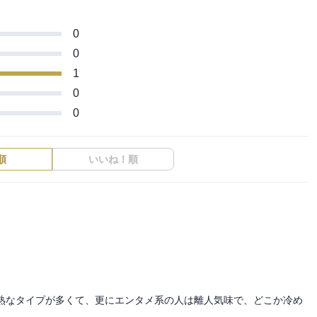
0
0
1
0
0
順
いいね！順
早熟なタイプが多くて、更にエンタメ系の人は離人気味で、どこか冷め