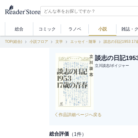
総合
コミック
ラノベ
小説
雑誌・
TOP(総合)
小説フロア
文学
エッセイ・随筆
談志の日記1953 1
談志の日記195
立川談志
/
ボイジャー
作品詳細ページへ戻る
総合評価
（
1
件）