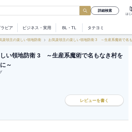
詳細検索
はじ
グラビア
ビジネス
・実用
BL・TL
タテヨミ
気楽領主の楽しい領地防衛
お気楽領主の楽しい領地防衛 3 ～生産系魔術で名
しい領地防衛 3 ～生産系魔術で名もなき村を
に～
プ
レビューを書く