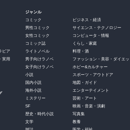
ジャンル
コミック
ビジネス・経済
男性コミック
サイエンス・テクノロジー
女性コミック
コンピュータ・情報
コミック誌
くらし・家庭
ラビア
ライトノベル
料理・酒
・実用
男子向けラノベ
ファッション・美容・ダイエッ
女子向けラノベ
ホビー&カルチャー
小説
スポーツ・アウトドア
国内小説
地図・ガイド
海外小説
エンターテイメント
グ
ミステリー
芸術・アート
SF
映画・音楽・演劇
歴史・時代小説
写真集
文学
教養
雑誌
医学・福祉