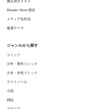
書店員オススメ
Reader Store 限定
メディア化作品
厳選テーマ
ジャンルから探す
コミック
少年・青年コミック
少女・女性コミック
ライトノベル
小説
雑誌
グラビア