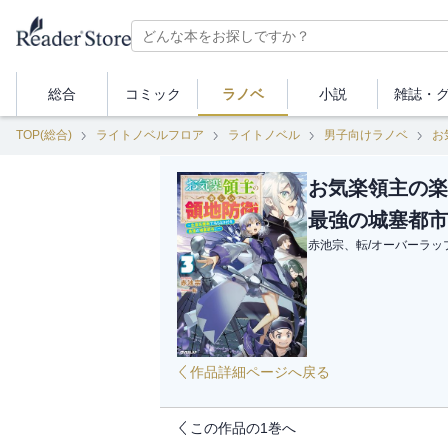
総合
コミック
ラノベ
小説
雑誌・
TOP(総合)
ライトノベルフロア
ライトノベル
男子向けラノベ
お
お気楽領主の楽
最強の城塞都市
赤池宗、転
/
オーバーラッ
作品詳細ページへ戻る
この作品の1巻へ