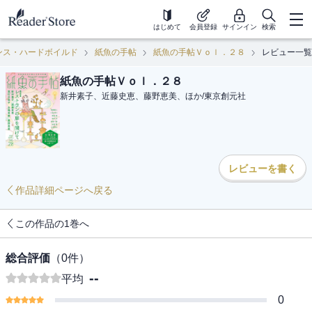
はじめて
会員登録
サインイン
検索
ンス・ハードボイルド
紙魚の手帖
紙魚の手帖Ｖｏｌ．２８
レビュー一覧
紙魚の手帖Ｖｏｌ．２８
新井素子、近藤史恵、藤野恵美、ほか
/
東京創元社
レビューを書く
作品詳細ページへ戻る
この作品の1巻へ
総合評価
（
0
件）
--
平均
0