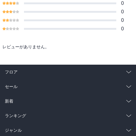
0
0
0
0
レビューがありません。
フロア
総合
コミック
セール
ラノベ
小説
総合
コミック
新着
雑誌・グラビア
ビジネス・実用
ラノベ
小説
総合
コミック
ランキング
BL・TL
雑誌・グラビア
ビジネス・実用
ラノベ
小説
総合
コミック
ジャンル