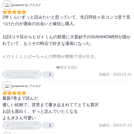
powered by ブクログ
2年くらいずっと読みたいと思っていて、先日阿佐ヶ谷コンコ堂で見
つけたのが運命の出会いと確信し購入。

1話3コマ目からヒロトくんの部屋に大貫妙子のSUNSHOWERが描か
れていて、もうその時点で好きな漫画になった。

ヒロトくんとばーちゃんの関係が素敵で涙が出る。

とにかく、ヒロトくんのキャラクターが本当に良い。私もこんなふ
続きを読む
うに生きたい。

ブクログレビューは
投稿日
:
2025.01.31
1
いいねできません
中央線に馴染みがあるものとしては、見慣れた景色がたくさん登場
powered by ブクログ
してたのしい。

最新7巻まで読んだ

優しい絵柄で、背景まで書き込まれててとても贅沢

お話も面白く、ずっと読んでいたくなる

よもぎさん可愛い
ブクログレビューは
投稿日
:
2024.07.13
1
いいねできません