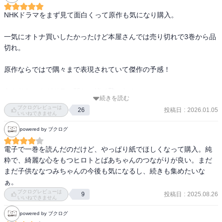
さんと、登場人物もそれぞれ個性的で面白い。

NHKのドラマのキャスティングも原作の登場人物にピッタリ！　続
NHKドラマをまず見て面白くって原作も気になり購入。

編が観たい！

一気にオトナ買いしたかったけど本屋さんでは売り切れで3巻から品
心に残った言葉

切れ。

「ねぇ、

ヒロ兄ってさ、

原作ならではで隅々まで表現されていて傑作の予感！

悩みとかないの？」（なっちゃん）

「ないなぁ　悩み。

あかりちゃんがドラマ版と一緒で驚いた！

くよくよ考えたってしょうがないじゃん」（ヒロト）
続きを読む
ブクログレビューは
投稿日
:
2026.01.05
26
白い紫陽花のお話が好き

いいねできません
powered by ブクログ
ぜひ〜
電子で一巻を読んだのだけど、やっぱり紙でほしくなって購入。純
粋で、綺麗な心をもつヒロトとばあちゃんのつながりが良い。まだ
まだ子供ななつみちゃんの今後も気になるし、続きも集めたいな
ぁ。
ブクログレビューは
投稿日
:
2025.08.26
9
いいねできません
powered by ブクログ