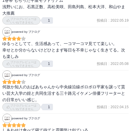
1巻帯 もらった平屋モラトリアム

浅野いにお、石黒正数、高松美咲、田島列島、松本大洋、和山やま

大推薦
ブクログレビューは
投稿日
:
2022.05.19
1
いいねできません
powered by ブクログ
ゆるっとしてて、生活感あって、一コマ一コマ見てて楽しい。

幸せとか分からないけどひとまず毎日を不幸じゃなく生きてる。次
も楽しみ
ブクログレビューは
投稿日
:
2022.05.08
1
いいねできません
powered by ブクログ
何故か知人のおばあちゃんから中央線沿線ボロボロ平家を譲って貰
い芸大入学の姪と共同生活する三十路元イケメン俳優フリーターと
の日常がいい感じ。
ブクログレビューは
投稿日
:
2022.04.15
1
いいねできません
powered by ブクログ
しあわせは食べて寝て待てと雰囲気は似ている。
