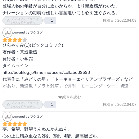
登場人物の年齢が自分に近いからか、より親近感がわいた。

ナレーションの独特な優しい言葉遣いにも心をほぐされる。
ブクログレビューは
投稿日
:
2022.04.09
1
いいねできません
powered by ブクログ
ひらやすみ(1)(ビックコミック)

著作者：真造圭伍

発行者：小学館

タイムライン

http://booklog.jp/timeline/users/collabo39698

代表作に「みどりの星」「トーキョーエイリアンブラザーズ」など
があり、新連載「ノラと雑草」で月刊「モーニング・ツー」初連
載。
続きを読む
ブクログレビューは
投稿日
:
2022.04.07
1
いいねできません
powered by ブクログ
夢、希望、野望うんぬんかんぬん。

心の上に積み重なる2階、3階、4階、超高層ビル。
