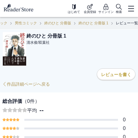
はじめて
会員登録
サインイン
検索
ック
男性コミック
終のひと 分冊版
終のひと 分冊版 1
レビュー一覧
終のひと 分冊版 1
清水俊
/
双葉社
レビューを書く
作品詳細ページへ戻る
総合評価
（
0
件）
--
平均
0
0
0