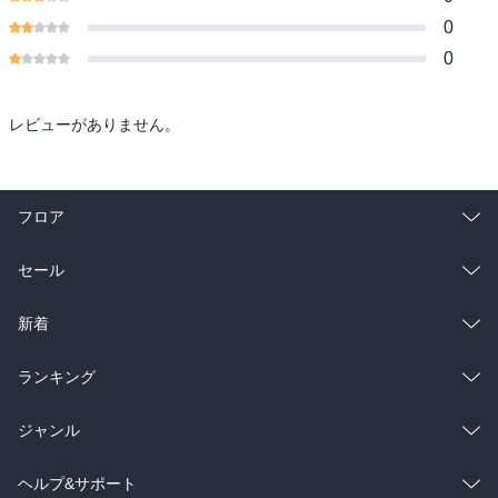
0
0
レビューがありません。
フロア
総合
コミック
セール
ラノベ
小説
総合
コミック
新着
雑誌・グラビア
ビジネス・実用
ラノベ
小説
総合
コミック
ランキング
BL・TL
雑誌・グラビア
ビジネス・実用
ラノベ
小説
総合
コミック
ジャンル
BL・TL
雑誌・グラビア
ビジネス・実用
ラノベ
小説
コミック
男性コミック
ヘルプ&サポート