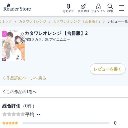
はじめて
会員登録
サインイン
検索
コミック
カタワレオレンジ
カタワレオレンジ 【合冊版】2
レビュー一覧
カタワレオレンジ 【合冊版】2
内野タカラ、彩
/
アイエムエー
レビューを書く
作品詳細ページへ戻る
この作品の1巻へ
総合評価
（
0
件）
--
平均
0