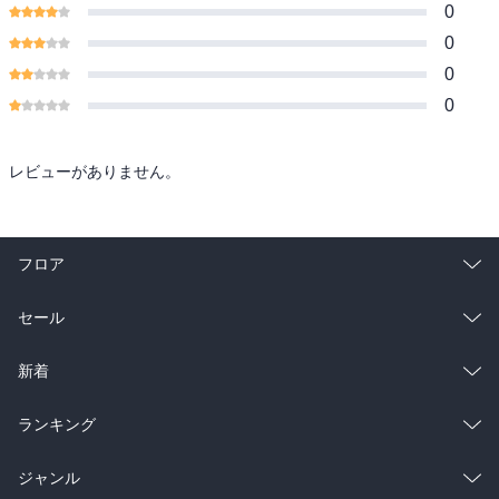
0
0
0
0
レビューがありません。
フロア
総合
コミック
セール
ラノベ
小説
総合
コミック
新着
雑誌・グラビア
ビジネス・実用
ラノベ
小説
総合
コミック
ランキング
BL・TL
雑誌・グラビア
ビジネス・実用
ラノベ
小説
総合
コミック
ジャンル