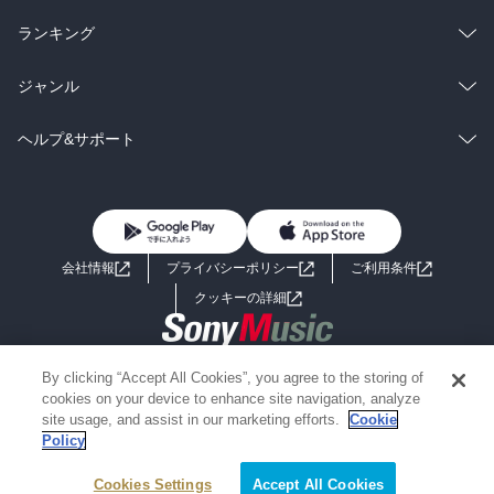
雑誌・グラビア
ビジネス・実用
ラノベ
小説
そういや、前巻から妹弟子のような形になったあさひは本格的な修
総合
コミック
ランキング
行はまだでも、少しずつ銅板叩きに精を出し始めているようで

BL・TL
咲から専用の鎚を与えられたのは、彼女に銅叩きをするに値する人
雑誌・グラビア
ビジネス・実用
ラノベ
小説
総合
コミック
ジャンル
間と認められた証なのではないかと思えたよ

……一方で認められたあさひが妙に咲を尊敬しているのは気になら
BL・TL
雑誌・グラビア
ビジネス・実用
ラノベ
小説
コミック
男性コミック
ヘルプ&サポート
ないでもないけど。確かにあれは女たらしだ(笑)

BL・TL
雑誌・グラビア
ビジネス・実用
女性コミック
コミック誌
初めての方へ
ヘルプ
普段、銅にばかり目を向ける修が珍しく旅行を企画する29話からの
BL・TL
ライトノベル
男子向けラノベ
よくあるご質問
お問い合わせ
エピソード

会社情報
プライバシーポリシー
ご利用条件
珍しすぎてしいなに銅器の取材と思われてしまうのは普段の彼の人
女子向けラノベ
小説
利用規約
柄が現れているね(笑)

クッキーの詳細
あと、修が渾身の旅行案を練ったというのに、しいなの方が旅行慣
国内小説
海外小説
れしていたのは大誤算か

Copyright 2017 - 2026 Sony Music Entertainment(Japan) Inc.
By clicking “Accept All Cookies”, you agree to the storing of
ミステリー
SF
Information on the site is for the Japan domestic market only
修がリードするなんて難しい話。かといって「やはり自分には向い
cookies on your device to enhance site navigation, analyze
powered by
ていなかった」となるのではなく、「しいなを楽しませて遣れてい
site usage, and assist in our marketing efforts.
Cookie
Policy
歴史・時代小説
文学
ない」と純粋に落ち込む彼の姿は愛情に満ちている

そんな修に対して「十分楽しんでるし」と返すしいなの優しさが染
Cookies Settings
Accept All Cookies
みる…

雑誌
グラビア写真集