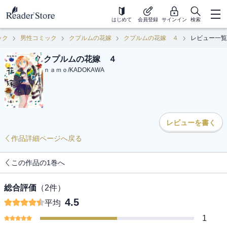
はじめて
会員登録
サインイン
検索
ック
男性コミック
クプルムの花嫁
クプルムの花嫁 ４
レビュー一覧
クプルムの花嫁 ４
ｎａｍｏ
/
KADOKAWA
レビューを書く
作品詳細ページへ戻る
この作品の1巻へ
総合評価
（
2
件）
4.5
平均
1