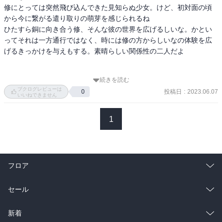
修にとっては突然飛び込んできた見知らぬ少女。けど、初対面の頃
から今に繋がる遣り取りの萌芽を感じられるね

ひたすら銅に向き合う修、そんな彼の世界を広げるしいな。かとい
ってそれは一方通行ではなく、時には修の方からしいなの体験を広
げるきっかけを与えもする。素晴らしい関係性の二人だよ

続きを読む
でも、そんな相方であるしいなでも立ち入る事が難しい領域が職人
ブクログレビューは
投稿日
:
2023.06.07
0
の空間

いいねできません
作品制作の為に他を疎かにして銅を叩き続ける修に寂しさを覚えた
しいなが会いに行っても彼は銅から意識をほぼ外さない。というか
1
人間的活動である食事や風呂を後回しにしてしまうくらいに彼は他
の要素を自身から締め出していた

そんな彼へ貢献の余地が有るとすれば、仕出し弁当の用意となるわ
フロア
けか

後回しにしても本当の意味で接種しないわけではない食事。それに
総合
コミック
セール
冷めない温もりと愛を込めて彼を見事帰宅させたしいなは最高の相
方だよ！

ラノベ
小説
総合
コミック
新着