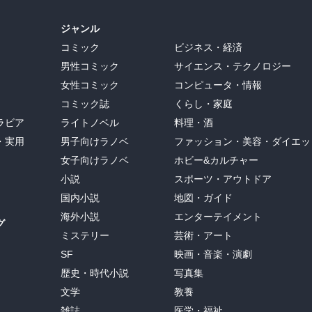
ジャンル
コミック
ビジネス・経済
男性コミック
サイエンス・テクノロジー
女性コミック
コンピュータ・情報
コミック誌
くらし・家庭
ラビア
ライトノベル
料理・酒
・実用
男子向けラノベ
ファッション・美容・ダイエッ
女子向けラノベ
ホビー&カルチャー
小説
スポーツ・アウトドア
国内小説
地図・ガイド
海外小説
エンターテイメント
グ
ミステリー
芸術・アート
SF
映画・音楽・演劇
歴史・時代小説
写真集
文学
教養
雑誌
医学・福祉