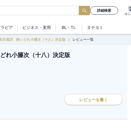
詳細検索
はじ
グラビア
ビジネス
・実用
BL・TL
タテヨミ
政宗遺訓 酔いどれ小籐次（十八）決定版
レビュー一覧
どれ小籐次（十八）決定版
レビューを書く