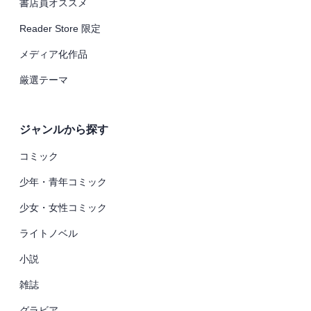
書店員オススメ
Reader Store 限定
メディア化作品
厳選テーマ
ジャンルから探す
コミック
少年・青年コミック
少女・女性コミック
ライトノベル
小説
雑誌
グラビア