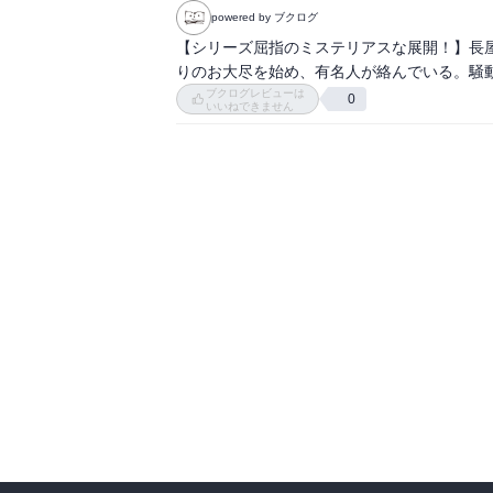
powered by ブクログ
【シリーズ屈指のミステリアスな展開！】長
りのお大尽を始め、有名人が絡んでいる。騒動
ブクログレビューは
0
いいねできません