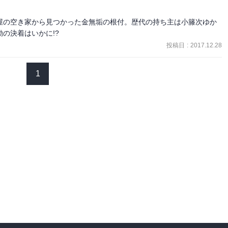
屋の空き家から見つかった金無垢の根付。歴代の持ち主は小籐次ゆか
の決着はいかに!?
投稿日
:
2017.12.28
1