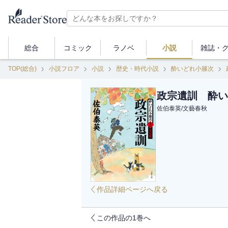
総合
コミック
ラノベ
小説
雑誌・
TOP(総合)
小説フロア
小説
歴史・時代小説
酔いどれ小籐次
政宗遺訓 酔い
佐伯泰英
/
文藝春秋
作品詳細ページへ戻る
この作品の1巻へ