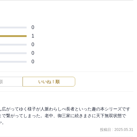
0
1
0
0
0
順
いいね！順
ん広がってゆく様子が人脈わらしべ長者といった趣の本シリーズです
まで繋がってしまった。老中、御三家に続きまさに天下無双状態で
か。
投稿日
:
2025.05.31