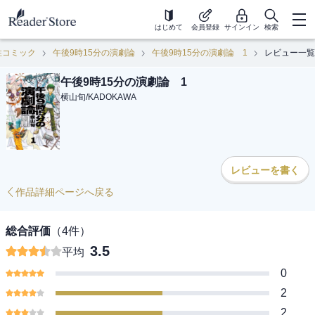
はじめて
会員登録
サインイン
検索
性コミック
午後9時15分の演劇論
午後9時15分の演劇論 1
レビュー一覧
午後9時15分の演劇論 1
横山旬
/
KADOKAWA
レビューを書く
作品詳細ページへ戻る
総合評価
（
4
件）
3.5
平均
0
2
2