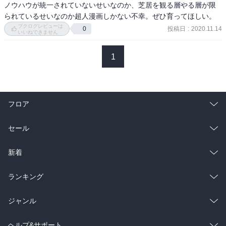
ノウハウが統一されていないせいなのか、芝居を観る層やる層が限
られているせいなのか超人漫画しかない不幸。ぜひ育ってほしい。
ブクログレビューは
投稿日
:
2020.11.14
0
いいねできません
1
フロア
総合
コミック
セール
ラノベ
小説
総合
コミック
新着
雑誌・グラビア
ビジネス・実用
ラノベ
小説
総合
コミック
ランキング
BL・TL
雑誌・グラビア
ビジネス・実用
ラノベ
小説
総合
コミック
ジャンル
BL・TL
雑誌・グラビア
ビジネス・実用
ラノベ
小説
コミック
男性コミック
ヘルプ&サポート