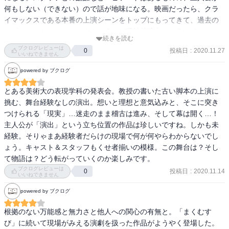
何もしない（できない）ので話が地味になる。映画だったら、クラ
イマックスである本番の上演シーンをトップにもってきて、過去の
エピソードをカットバックさせるなど帰納的演出をとるのではない
続きを読む
だろうか。
ブクログレビューは
投稿日
:
2020.11.27
0
いいねできません
powered by ブクログ
とある美術大の表現学科の発表会。教授の書いた古い脚本の上演に
挑む、舞台経験なしの演出。想いと理想と意気込みと、そこに突き
つけられる「現実」…迷走のまま稽古は進み、そして幕は開く…！ 
主人公が「演出」という立ち位置の作品は珍しいですね。しかも未
経験。そりゃまあ経験者だらけの現場で何が何やらわからないでし
ょう。キャスト＆スタッフもくせ者揃いの模様。この舞台は？そし
て物語は？どう転がっていくのか楽しみです。
ブクログレビューは
投稿日
:
2020.11.14
0
いいねできません
powered by ブクログ
根拠のない万能感と無力さと他人への関心の有無と。「まくむす
び」に続いて現場がみえる演劇を扱った作品がようやく登場した。