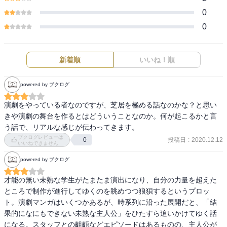
0
0
新着順
いいね！順
powered by ブクログ
演劇をやっている者なのですが、芝居を極める話なのかな？と思い
きや演劇の舞台を作るとはどういうことなのか。何が起こるかと言
う話で、リアルな感じが伝わってきます。
ブクログレビューは
投稿日
:
2020.12.12
0
いいねできません
powered by ブクログ
才能の無い未熟な学生がたまたま演出になり、自分の力量を超えた
ところで制作が進行してゆくのを眺めつつ狼狽するというプロッ
ト。演劇マンガはいくつかあるが、時系列に沿った展開だと、「結
果的になにもできない未熟な主人公」をひたすら追いかけてゆく話
になる。スタッフとの齟齬などエピソードはあるものの、主人公が