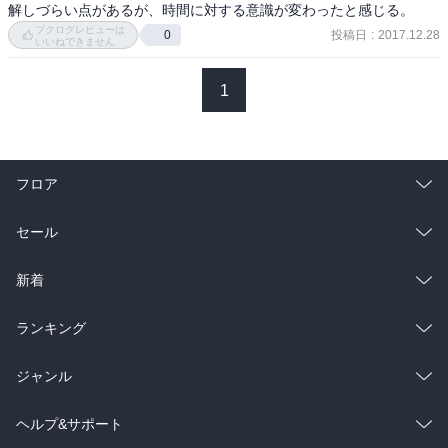
→ビジョンとはミッションが達成されている時のあるべき姿

解しづらい点があるが、時間に対する意識が変わったと感じる。
5.我々の計画は何か

ブクログレビューは
投稿日
:
2017.12.28
0
いいねできません
→目標設定して強みを基盤とした資源の集中を図る

★計画は最後

1
→具体的なアクションプランと、実行者を決めて巻き込むこと

◆トーク
フロア
総合
コミック
セール
ラノベ
小説
総合
コミック
新着
雑誌・グラビア
ビジネス・実用
ラノベ
小説
総合
コミック
ランキング
BL・TL
雑誌・グラビア
ビジネス・実用
ラノベ
小説
総合
コミック
ジャンル
BL・TL
雑誌・グラビア
ビジネス・実用
ラノベ
小説
コミック
男性コミック
ヘルプ&サポート