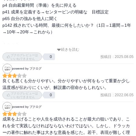
p4 自由裁量時間（準備）を先に抑える

p41 成果を定義する→センターピンの明確な　目標設定

p65 自分の強みを他人に聞く

p142 残されている時間、最後に何をしたいか？（1日→1週間→1年
→10年→20年→これから）

◆考え方

続きを読む
p11

ブクログレビューは
投稿日
:
2025.08.05
0
1.時間を記録する

いいねできません
2.時間を整理する（無駄を削る）

powered by ブクログ
3.時間をまとめる（塊の確保）

良くも悪くも分かりやすい。分かりやすいが何をもって重要か少し
p.47 成果を規定する5つの質問

温度感が伝わりにくいが、解説書の宿命かもしれない。
1.我々の事業（使命）はなにか

ブクログレビューは
投稿日
:
2022.06.05
0
いいねできません
→我々の組織は誰を満足させた時に成果を上げたといえるか

2.我々の顧客は誰か

powered by ブクログ
→主要顧客と二次的顧客

3.顧客は何を価値あるものと考えるか

成果を上げることや人生を成功されることが最大の狙いであり、こ
★顧客は常に正しい/主語を顧客にする

れを全て実践しなければならないわけではない。しかし、ドラッカ
4.我々の成果は何か

ーの著作に触れた事は大きな意義を感じた。若干、表現が難しく理