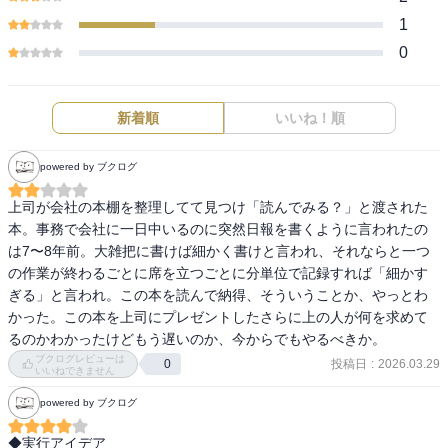
1
0
新着順
いいね！順
powered by ブクログ
上司が会社の本棚を整理してて見つけ「読んでみる？」と渡された
本。事務で会社に一日中いるのに突然日報を書くように言われたの
は7〜8年前。大雑把に書けば細かく書けと言われ、それならと一つ
の作業が終わるごとに席を立つごとに分単位で記録すれば「細かす
ぎる」と言われ。この本を読んで納得、そういうことか、やっとわ
かった。この本を上司にプレゼントしたさらに上の人が何を求めて
るのかわかったけどもう遅いのか、今からでもやるべきか。
ブクログレビューは
投稿日
:
2026.03.29
0
いいねできません
powered by ブクログ
◆実行アイデア
