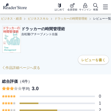
はじめて
会員登録
サインイン
検索
ビジネス・経済
ビジネススキル
ドラッカーの時間管理術
レビュー一覧
ドラッカーの時間管理術
吉松隆
/
アチーブメント出版
レビューを書く
作品詳細ページへ戻る
総合評価
（
4
件）
3.0
平均
0
1
2