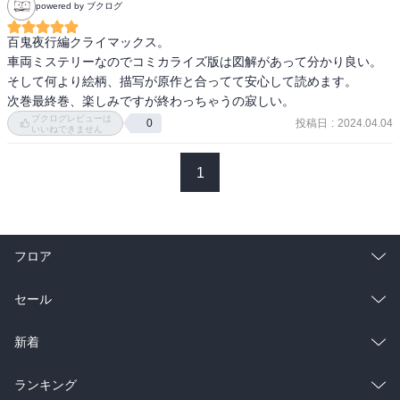
powered by ブクログ
百鬼夜行編クライマックス。

車両ミステリーなのでコミカライズ版は図解があって分かり良い。

そして何より絵柄、描写が原作と合ってて安心して読めます。

次巻最終巻、楽しみですが終わっちゃうの寂しい。
ブクログレビューは
投稿日
:
2024.04.04
0
いいねできません
1
フロア
総合
コミック
セール
ラノベ
小説
総合
コミック
新着
雑誌・グラビア
ビジネス・実用
ラノベ
小説
総合
コミック
ランキング