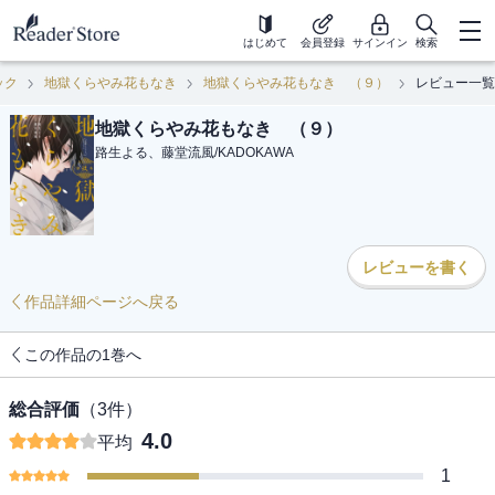
はじめて
会員登録
サインイン
検索
ック
地獄くらやみ花もなき
地獄くらやみ花もなき （９）
レビュー一覧
地獄くらやみ花もなき （９）
路生よる、藤堂流風
/
KADOKAWA
レビューを書く
作品詳細ページへ戻る
この作品の1巻へ
総合評価
（
3
件）
4.0
平均
1