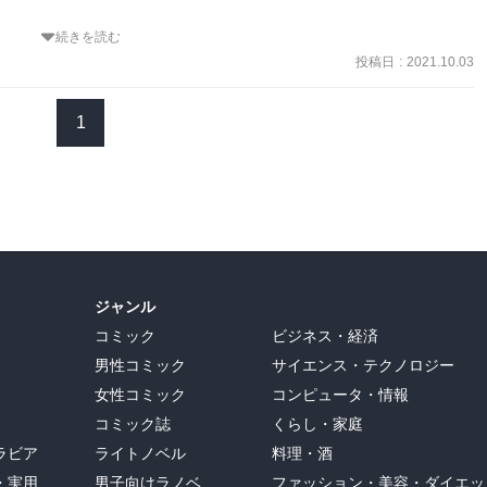
続きを読む
ェアになったとか……意外と歴史が浅い……

投稿日
:
2021.10.03
booklog.jp/item/1/440841560X )にもあった、沖縄そば問題のエピ
過ごし方…巣ごもり需要でTSUTAYAに行列ができるとの事だが、サ
1
、車文化だし……

さん。
ジャンル
コミック
ビジネス・経済
男性コミック
サイエンス・テクノロジー
女性コミック
コンピュータ・情報
コミック誌
くらし・家庭
ラビア
ライトノベル
料理・酒
・実用
男子向けラノベ
ファッション・美容・ダイエッ