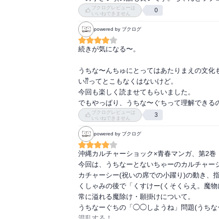
ブクログレビューは
0
いいねできません
powered by ブクログ
続きが気になる〜。

うちな〜んちゅにとってはあたりまえの文化
い⁇ってとこもなくはないけど。

今回も楽しく読ませてもらいました。

でもやっぱり、うちな〜ぐちって理解できるの
ブクログレビューは
3
いいねできません
powered by ブクログ
沖縄カルチャーショック×青春マンガ、第2巻！
今回は、うちなーとないちゃーのカルチャーシ
カチャーシー(祝いの席での小躍り)の動き、指
くしゃみの後で「くすけー(くそくらえ。魔物
常に溢れる魔除け・願掛けについて。

うちなーぐちの「◯◯しようね」問題(うちな
混乱する！
