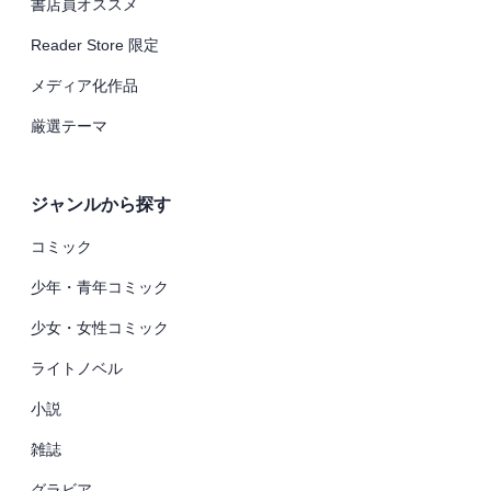
書店員オススメ
Reader Store 限定
メディア化作品
厳選テーマ
ジャンルから探す
コミック
少年・青年コミック
少女・女性コミック
ライトノベル
小説
雑誌
グラビア