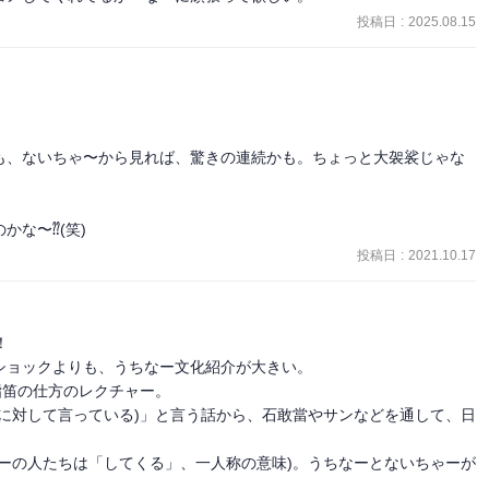
投稿日
:
2025.08.15
も、ないちゃ〜から見れば、驚きの連続かも。ちょっと大袈裟じゃな
かな〜⁇(笑)
投稿日
:
2021.10.17


ョックよりも、うちなー文化紹介が大きい。

笛の仕方のレクチャー。

に対して言っている)」と言う話から、石敢當やサンなどを通して、日
ーの人たちは「してくる」、一人称の意味)。うちなーとないちゃーが