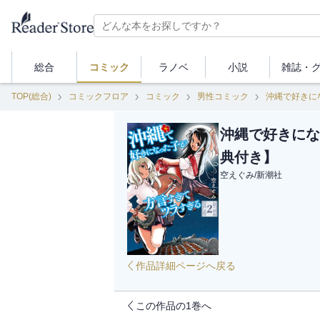
総合
コミック
ラノベ
小説
雑誌・
TOP(総合)
コミックフロア
コミック
男性コミック
沖縄で好きに
沖縄で好きにな
典付き】
空えぐみ
/
新潮社
作品詳細ページへ戻る
この作品の1巻へ