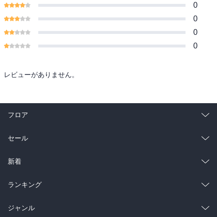
0
0
0
0
レビューがありません。
フロア
総合
コミック
セール
ラノベ
小説
総合
コミック
新着
雑誌・グラビア
ビジネス・実用
ラノベ
小説
総合
コミック
ランキング
BL・TL
雑誌・グラビア
ビジネス・実用
ラノベ
小説
総合
コミック
ジャンル