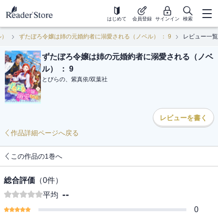
はじめて
会員登録
サインイン
検索
ル）
ずたぼろ令嬢は姉の元婚約者に溺愛される（ノベル） ： 9
レビュー一覧
ずたぼろ令嬢は姉の元婚約者に溺愛される（ノベ
ル） ： 9
とびらの、紫真依
/
双葉社
レビューを書く
作品詳細ページへ戻る
この作品の1巻へ
総合評価
（
0
件）
--
平均
0