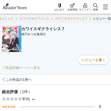
はじめて
会員登録
サインイン
検索
性コミック
カワイスギクライシス
カワイスギクライシス 7
レビュー一覧
カワイスギクライシス 7
城戸みつる
/
集英社
レビューを書く
作品詳細ページへ戻る
この作品の1巻へ
総合評価
（
1
件）
--
平均
0