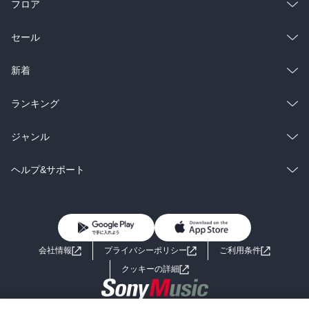
フロア
総合
コミック
セール
ラノベ
小説
総合
コミック
新着
雑誌・グラビア
ビジネス・実用
ラノベ
小説
総合
コミック
ランキング
BL・TL
雑誌・グラビア
ビジネス・実用
ラノベ
小説
総合
コミック
ジャンル
BL・TL
雑誌・グラビア
ビジネス・実用
ラノベ
小説
コミック
男性コミック
ヘルプ&サポート
BL・TL
雑誌・グラビア
ビジネス・実用
女性コミック
コミック誌
初めての方へ
ヘルプ
BL・TL
ライトノベル
男子向けラノベ
よくあるご質問
お問い合わせ
会社情報
プライバシーポリシー
ご利用条件
女子向けラノベ
小説
利用規約
クッキーの詳細
国内小説
海外小説