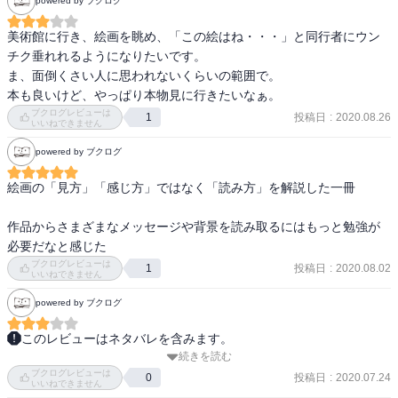
powered by ブクログ
美術館に行き、絵画を眺め、「この絵はね・・・」と同行者にウン
チク垂れれるようになりたいです。

ま、面倒くさい人に思われないくらいの範囲で。

本も良いけど、やっぱり本物見に行きたいなぁ。
ブクログレビューは
投稿日
:
2020.08.26
1
いいねできません
powered by ブクログ
絵画の「見方」「感じ方」ではなく「読み方」を解説した一冊

作品からさまざまなメッセージや背景を読み取るにはもっと勉強が
必要だなと感じた
ブクログレビューは
投稿日
:
2020.08.02
1
いいねできません
powered by ブクログ
このレビューはネタバレを含みます。
続きを読む
代表的な作品のもつストーリーを、簡単に知るためのガイドブック
ブクログレビューは
としては最適。

投稿日
:
2020.07.24
0
いいねできません
この作品の作者の他の作品との関連は？とか、他の作者との相違