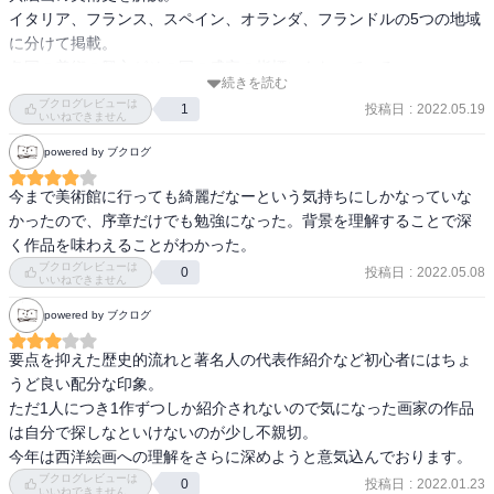
イタリア、フランス、スペイン、オランダ、フランドルの5つの地域
に分けて掲載。

各国の美術の興亡がその国の盛衰の指標にもなっている。

続きを読む
イタリアにはじまり、他の地域へ……美術後進国だった他の国々
ブクログレビューは
投稿日
:
2022.05.19
1
が、アカデミーを設立したり、それはプロパガンダ――国の威信を
いいねできません
喧伝する――ために使われていた。

powered by ブクログ
なぜビジネスエリートなのか…それは絵画の中に経済の発展、それ
に伴う市民階級の台頭――庶民文化の発展――や絵画の技術革新
今まで美術館に行っても綺麗だなーという気持ちにしかなっていな
――人の価値観の変化、科学の発展の片鱗――があったから。(スペ
かったので、序章だけでも勉強になった。背景を理解することで深
インは色々失敗してるけど)

く作品を味わえることがわかった。
ルーヴル美術館美術館、西洋美術初心者向けの入門書。

ブクログレビューは
投稿日
:
2022.05.08
0
いいねできません
西洋美術好きには基本のき。
powered by ブクログ
要点を抑えた歴史的流れと著名人の代表作紹介など初心者にはちょ
うど良い配分な印象。

ただ1人につき1作ずつしか紹介されないので気になった画家の作品
は自分で探しなといけないのが少し不親切。

今年は西洋絵画への理解をさらに深めようと意気込んでおります。
ブクログレビューは
投稿日
:
2022.01.23
0
いいねできません