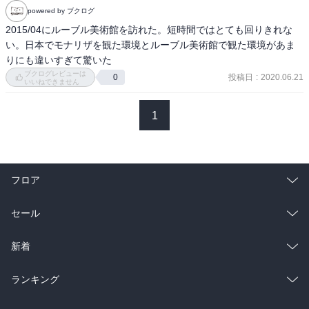
powered by ブクログ
点・類似点は？とか、もっと深く知りたい場合は別の本を読もう。

作品の時代背景とか、細かい部分のアイコン・アトリビュートの意
2015/04にルーブル美術館を訪れた。短時間ではとても回りきれな
味も知りたいなと思った。

い。日本でモナリザを観た環境とルーブル美術館で観た環境があま
逆に言えば、本書で本当の教養が身につくわけではないし、知るこ
ともできないだろう。あくまでも入門書としてのみ活用すべし。
ブクログレビューは
投稿日
:
2020.06.21
0
いいねできません
1
フロア
総合
コミック
セール
ラノベ
小説
総合
コミック
新着
雑誌・グラビア
ビジネス・実用
ラノベ
小説
総合
コミック
ランキング
BL・TL
雑誌・グラビア
ビジネス・実用