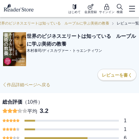
はじめて
会員登録
サインイン
検索
世界のビジネスエリートは知っている ルーブルに学ぶ美術の教養
レビュー一覧
世界のビジネスエリートは知っている ルーブル
に学ぶ美術の教養
木村泰司
/
ディスカヴァー・トゥエンティワン
レビューを書く
作品詳細ページへ戻る
総合評価
（
10
件）
3.2
平均
1
1
6