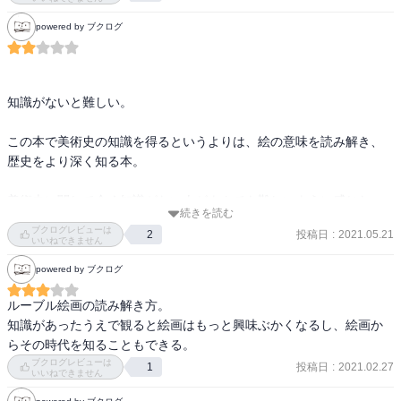
powered by ブクログ
知識がないと難しい。

この本で美術史の知識を得るというよりは、絵の意味を読み解き、
歴史をより深く知る本。

美術史に関して全く知識がない人がよんでも難しいように感じた。

続きを読む
知識を得ており、それぞれの絵画に自分なりの解釈を持っている人
ブクログレビューは
投稿日
:
2021.05.21
2
が読むと教養を得られると思う。

いいねできません
powered by ブクログ
もう少し深く知識を得てからまた読み返そうと思う。

ルーブル絵画の読み解き方。

知識があったうえで観ると絵画はもっと興味ぶかくなるし、絵画か
らその時代を知ることもできる。
ブクログレビューは
投稿日
:
2021.02.27
1
いいねできません