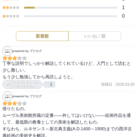
1
0
新着順
いいね！順
powered by ブクログ
丁寧な説明でしっかり解説してくれているけど、入門として読むと
少し難しい。

もう少し勉強してから再読しようと。
ブクログレビューは
投稿日
:
2026.03.26
1
いいねできません
powered by ブクログ
借りたもの。

ルーヴル美術館所蔵の定番――外してはいけない――絵画作品を通
して、最低限の教養としての美術を解説したもの。

すなわち、ルネサンス～新古典主義(A.D.1400～1900)までの西洋古
典絵画の美術史を解説。
