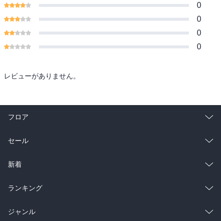
0
0
0
0
レビューがありません。
フロア
総合
コミック
セール
ラノベ
小説
総合
コミック
新着
雑誌・グラビア
ビジネス・実用
ラノベ
小説
総合
コミック
ランキング
BL・TL
雑誌・グラビア
ビジネス・実用
ラノベ
小説
総合
コミック
ジャンル