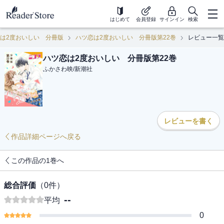
はじめて
会員登録
サインイン
検索
は2度おいしい 分冊版
ハツ恋は2度おいしい 分冊版第22巻
レビュー一覧
ハツ恋は2度おいしい 分冊版第22巻
ふかさわ映
/
新潮社
レビューを書く
作品詳細ページへ戻る
この作品の1巻へ
総合評価
（
0
件）
--
平均
0