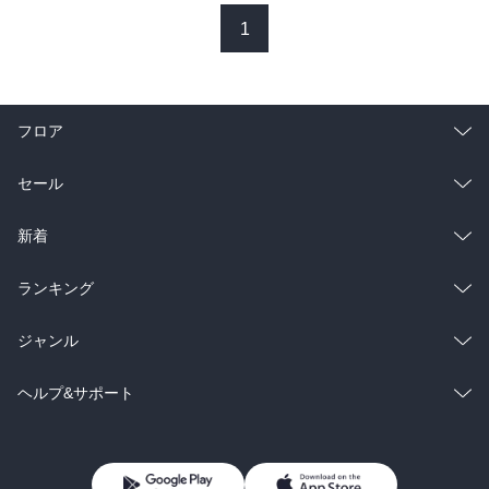
1
フロア
総合
コミック
セール
ラノベ
小説
総合
コミック
新着
雑誌・グラビア
ビジネス・実用
ラノベ
小説
総合
コミック
ランキング
BL・TL
雑誌・グラビア
ビジネス・実用
ラノベ
小説
総合
コミック
ジャンル
BL・TL
雑誌・グラビア
ビジネス・実用
ラノベ
小説
コミック
男性コミック
ヘルプ&サポート
BL・TL
雑誌・グラビア
ビジネス・実用
女性コミック
コミック誌
初めての方へ
ヘルプ