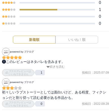
0
1
0
0
新着順
いいね！順
powered by ブクログ
このレビューはネタバレを含みます。
続きを読む
花田さんの描く、カップルの思いっきり心から笑顔なの大好き。
ブクログレビューは
（男の人の方は他の人にはこんな顔しないやつ）

投稿日
:
2025.07.09
1
いいねできません
powered by ブクログ
相模ちゃんの味方してくれる女の子がやっと現れて、めっちゃ嬉し
かった！
初々しいラブストーリーとしては面白いけど、ある程度、フィクシ
ョンだと割り切って読む必要がある作品かも。
ブクログレビューは
投稿日
:
2022.09.28
0
いいねできません