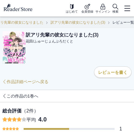
はじめて
会員登録
サインイン
検索
アリ先輩の彼女になりました
訳アリ先輩の彼女になりました(3)
レビュー一覧
訳アリ先輩の彼女になりました(3)
花田
/
ふゅーじょんぷろだくと
レビューを書く
作品詳細ページへ戻る
この作品の1巻へ
総合評価
（
2
件）
4.0
平均
1