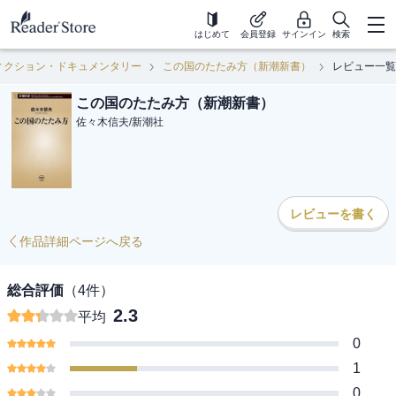
はじめて
会員登録
サインイン
検索
ィクション・ドキュメンタリー
この国のたたみ方（新潮新書）
レビュー一覧
この国のたたみ方（新潮新書）
佐々木信夫
/
新潮社
レビューを書く
作品詳細ページへ戻る
総合評価
（
4
件）
2.3
平均
0
1
0