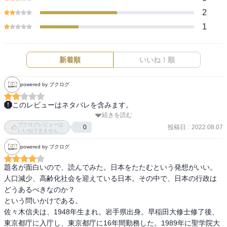
2
1
新着順
いいね！順
powered by ブクログ
このレビューはネタバレを含みます。
続きを読む
道州制にもっていこう、都道府県レイヤーをなくそうという話。郡
ブクログレビューは
がなくせたのだからなくせないわけない、というのだが。なんか今
投稿日
:
2022.08.07
0
いいねできません
一つ見えてこない。
powered by ブクログ
題名が面白いので、読んでみた。日本をたたむという発想がいい。

人口減少、高齢化社会を迎えている日本。その中で、日本の行政は
どうあるべきなのか？

という問いかけである。

佐々木信夫は、1948年生まれ。岩手県出身。早稲田大修士修了後、
東京都庁に入庁し、東京都庁に16年間勤務した。1989年に聖学院大