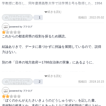
学教授に着任し、同年慶應義塾大学で法学博士号を取得した。1994
年より中央大学教授。2000年から1年間、アメリカ合衆国のカリフォ
続きを読む
ルニア大学ロサンゼルス校（UCLA）客員研究員。都庁職員から行政
ブクログレビューは
投稿日
:
2022.05.02
1
学者に転身した。いわゆる行政の専門家である。

いいねできません
　人口が減少しているのに関わらず、日本の統治機構が、大風呂敷
powered by ブクログ
のままではおかしいのではないかと指摘する。「国が１府12省庁の
本省と多くの地方支分局、県が47都道府県と多数の出先機関、20の
これからの都道府県の役割を探るため購読。

政令都市と175行政区、23特別区、一般の市町村が1678となってい
る。（2019年9月現在）つまり、同じような仕事を三重にも四重にも
結論ありきで、データに基づかずに持論を展開しているので、説得
折り重なっている。この仕組みを人口減少に合わせるような簡素で
力はない。

効率的な適正規模に再編する」

現在、日本は支出は多く、税収入が少なく、借金で賄っているのが
別の本「日本の地方政府ー1788自治体の実像」にあるように、

1300兆円となっている。これじゃ、あかんだろということだ。「廃
県置州」つまり、道州制にすべきだと提案している。

都道府県の存在意義は、警察と教育という地域間再分配、リスクへ
日本は、カルフォルニアと同じ面積で、97もの空港がある。その９
続きを読む
の対応。
ブクログレビューは
割以上が赤字である。

投稿日
:
2019.10.15
2
いいねできません
近代日本で府県制度の始まった1890年に、総人口は4000万人だっ
powered by ブクログ
た。その時人口の一番多い県が新潟県（169万人）で、次に兵庫県、
3番目に東京府（148万人）だった。

「ぼくのかんがえたさいきょうのどうしゅうせい」を記した書。

それが、東京の人口は、1928年500万人、1962年1000万人、2010年
道州制の推進とか、本作にもあったように平成初期頃に盛り上がっ