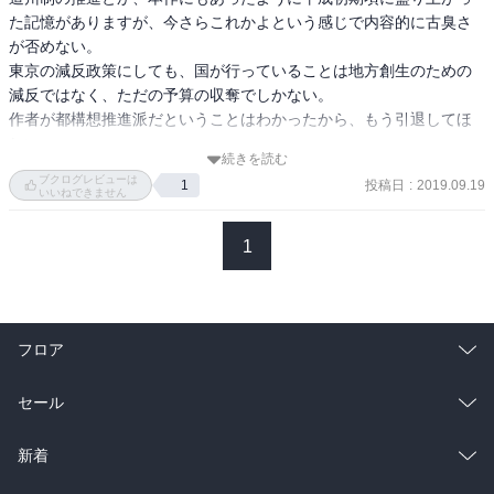
1300万万人、120年で東京は9倍の人口が増えた。そして、東京は、
た記憶がありますが、今さらこれかよという感じで内容的に古臭さ
政治、経済、情報、教育、文化などが集中している。東京は国土面
が否めない。

積の０.６％、人口が約１割、GDP（国内総生産）の約２割、国税収
東京の減反政策にしても、国が行っていることは地方創生のための
入の約４割、株式取引高の約９割、本社の約５割、情報サービス業
減反ではなく、ただの予算の収奪でしかない。

（売上）の約５割、銀行貸出残高の４割、商業販売額の約３割。日
作者が都構想推進派だということはわかったから、もう引退してほ
本が人口減少社会・高齢化社会に突入しているのに、この東京一極
しい。

状態をどうするのか？

続きを読む
読んだ時間返して…
　2040年には、人口は1億人になり、高齢化率が35％になる。①出
ブクログレビューは
投稿日
:
2019.09.19
1
いいねできません
生率の低下で労働力不足。②都市機能が維持できなくなる。学校の
統廃合、バスや鉄道の路線廃止など。③都道府県と市町村の２層制
1
が立ち行かなくなる。④救急車は消防署、医療行政は都道府県、医
療と救急がリンケージしていない。そのためにたらい回しになる。
救急車は、病院から出るべきではないのか。警察も、都道府県越え
ると犯罪捜査が滞る。⑤2040年時点で、人口が1万人をきる市町村は
523自治体（全体の約30％）にのぼる。過疎地ほど、人口減少のスピ
フロア
ードが早い。だから、行政をたたむ方向を考える時期に来ている。
そんな中で、毎年60兆円の収入不足。トータルの借金は1300兆円。
総合
コミック
セール
どうするねんという話。

「右肩上がりの行政機構」のままになっている。130年前の都道府県
ラノベ
小説
総合
コミック
新着
の47は、変わらないままである。著者は、馬が交通手段だった時の
都道府県のままだという。そして、東京だけが肥大している。2020