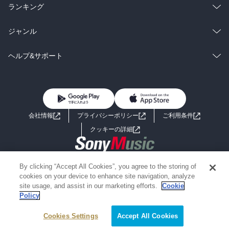
雑誌・グラビア
ビジネス・実用
ラノベ
小説
総合
コミック
ランキング
年、コロナ禍によって、初めて転入超過から、転出が増えた。GDP
を増やす。人口を増やす。ということは、困難になっている。公務
BL・TL
雑誌・グラビア
ビジネス・実用
ラノベ
小説
総合
コミック
ジャンル
員数は、国が58万人、市町村135万人、都道府県が139万人となって
いる。（2018年）。著者は、都道府県の公務員を減らせないかとい
BL・TL
雑誌・グラビア
ビジネス・実用
ラノベ
小説
うことなんだね。議員も減らしていいよな。

コミック
男性コミック
ヘルプ&サポート
まぁ。円安になっているので、実質的に借金はドルから見ると少な
BL・TL
くなっている。しかし、給料は減っているので、外国人労働者が魅
雑誌・グラビア
ビジネス・実用
女性コミック
コミック誌
初めての方へ
ヘルプ
力ある働く国にならなくなっている。やはり、衰退国へ向かってい
る。

BL・TL
ライトノベル
男子向けラノベ
よくあるご質問
お問い合わせ
自民党は、「2018年までに、47都道府県を廃止し、約10の道州に再
会社情報
プライバシーポリシー
ご利用条件
編する」と謳っていた。

女子向けラノベ
小説
利用規約
クッキーの詳細
ある程度、道州制は必要だと認識しているようだ。まぁ。都道府県
利権が絡んでるからね。

国内小説
海外小説
筆者は、第28次地方制度調査会答申（2006年）に、11州に分ける考
Copyright 2017 - 2026 Sony Music Entertainment(Japan) Inc.
By clicking “Accept All Cookies”, you agree to the storing of
え方をベースにしている。北海道、東北、北関東、南関東、北陸、
ミステリー
SF
Information on the site is for the Japan domestic market only
cookies on your device to enhance site navigation, analyze
東海、関西、中国、四国、九州、沖縄に分けるとしている。

powered by
site usage, and assist in our marketing efforts.
Cookie
かく道州制の分析がなされている。沖縄は出生率が多く、東京は出
Policy
歴史・時代小説
文学
生率が低い。なるほど、東京一極集中は、出生率が減ることになる
のだ。著者は、東京を減反せよという。

Cookies Settings
Accept All Cookies
雑誌
グラビア写真集
まぁ。日本の形を大きく変えないと日本は滅んでいくしかないかな