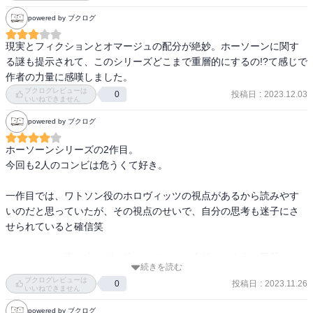
powered by ブクログ
現実とフィクションとオマージュの配分が絶妙。ホーソーンに関す
る謎も提示されて、このシリーズどこまで重層的にするの!?て感じで

作者の力量に感嘆しました。
ブクログレビューは
投稿日
:
2023.12.03
0
いいねできません
powered by ブクログ
ホーソーンシリーズの2作目。

今回も2人のコンビは危うくて好き。

一作目では、ワトソン役のホロヴィッツの視点があるから読みやす
いのだと思っていたが、その視点のせいで、自分の思考も迷子にさ
せられていると確信笑

ホーソーンの事も少しずつ分かってきて、今後どのような展開にな
続きを読む
っていくのか楽しみ。

ブクログレビューは
投稿日
:
2023.11.26
0
いいねできません
犯人当てはやめられないですよ。。。
powered by ブクログ