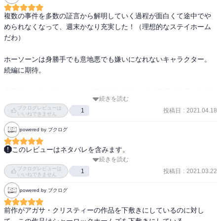
複数の事件を多数の証言から解明していく過程が面白くて途中でや
められなくなって、週末かなり充実した！（理想的なステイホーム
だわ）

ホーソーンは身勝手でも意地悪でも嫌いになれないキャラクター。
続編に期待。

書店での一件はアンソニーが可哀想すぎるので、警察が公式に弁解
続きを読む
してあげてほしい……。
ブクログレビューは
投稿日
:
2021.04.18
1
いいねできません
powered by ブクログ
このレビューはネタバレを含みます。
続きを読む
前作同様のコンビが主役｡捜査の様子がひたすら聞き込みなどの地味
ブクログレビューは
なものだが､そこが良い｡昔のアドベンチャーゲームのように､新しい
投稿日
:
2021.03.22
1
いいねできません
情報が入るたびに嬉しくなる｡

powered by ブクログ
容疑者たちに何回も会いに行き､新たな証拠を突きつけると相手の反
応が変わり真実を話すようになる｡その点で著者は実に人間描写が上
前作がアガサ・クリスティーの作品を下敷きにしているのに対し
手いなあと思った｡
