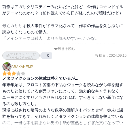
ィッツ氏もホロウィッツ氏で、どうにかしてホーソーン氏の素性を
前作はアガサクリスティーみたいだったけど、今作はコナンドイル
探ろうとして暗躍？するなど、頑張っていましたね。

ちなみに、犯人は途中でわかりました。

がテーマなのかな？（前作読んでから日が経ったので曖昧だけど）

動機とか細かいところはわからなかったけれど…

攻められつつも、ちょいちょいやり返す！？ようで、前回のような
最近カササギ殺人事件がドラマ化されて、作者の作品を久しぶりに
居心地の悪さもそこまでなく、むしろ面白く読めました。

あと「補遺」のところに書かれていたことから、この事件全体にう
読みたくなったので購入。

ずまく、

「メインテーマは殺人」よりも読みやすかったかな。

ただ今回も、ホロウィッツ氏は迷推理をかましたり、ちょっとずっ
悪意、嫉妬、保身などの人間の醜さが垣間見えて、おもしろかった
ホーソーンのセリフにもホームズの名台詞が使われてたりして、面
こけた立ち位置でしたが、前回と今回を両方読んで、ホロウィッツ
続きを読む
です。

白かったです。
氏は言わば読者の投影として自らを描いているのかな、と思いまし
ブクログレビューは
投稿日
:
2024.09.15
0
考えさせる内容でもありました。

いいねできません
た。

でもその反面、「補遺」の内容をもっと深掘りして書いてほしい！
ABAKAHEMP
いくら脚本家と言えども本職の警察官とは違うし、そのあたりは実
力にギャップがあるわけで、そのギャップをホーソーンが鮮やかに
メタフィクションの体裁は整えているが...
回収するところにwho’d-done-itの面白さも光るのだと感じた次第。

年末年始は、フロスト警部の下品なジョークを読みながら年を越す
ものだと信じている創元ファンにとって、魅力的なキャラもなく、
でも筆者はちょっと自分役を意図的に落とし過ぎているかもしれま
ユーモアにくすりともさせられなければ、すっきりしない新年にな
せんね笑。

るのも致し方なし。

現場に残された暗号のような数字の謎解きもパッとせず、巻末に謝
そうそう、本作で結局殺人事件に絡まなかったインド系の筋ジスト
辞を持ってきて、それらしくメタフィクションの体裁を整えている
ロフィの少年がいました（ホーソーンの友人とか）。どうやらホー
のに、一冊も本を読まない男の手紙が整然としすぎた文になってい
ソーン・シリーズは10作くらい予定しているそうですが、将来的に