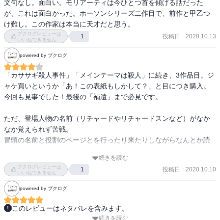
文句なし。面白い。モリアーティは今ひとつ首を傾げる話だった
が、これは面白かった。ホーソンシリーズ二作目で、前作と甲乙つ
け難し。この作家は本当に天才だと思う。
ブクログレビューは
投稿日
:
2020.10.13
1
いいねできません
powered by ブクログ
「カササギ殺人事件」「メインテーマは殺人」に続き、3作品目。ジ
ャケ買いというか「あ！この表紙もしかして？」と目につき購入。

今回も見事でした！最後の「補遺」まで必見です。

ただ、登場人物の名前（リチャードやリチャードスンなど）がなか
なか覚えられず苦戦。

冒頭の名前と役割のページとを行ったり来たりしながらなんとか読
み終わりました。
続きを読む
ブクログレビューは
投稿日
:
2020.10.10
1
いいねできません
powered by ブクログ
このレビューはネタバレを含みます。
続きを読む
ひゃー、面白かった。
