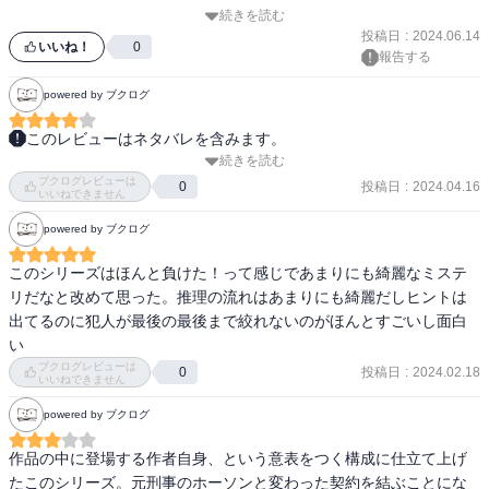
たりと中途半端だ。

続きを読む
きっと他の作品で登場するのだろうなあ、と思いました。

まぁ原文はもう少しそれらしいのかもしれないが。

投稿日
:
2024.06.14
語り手の消失と入れ替わりは今回もなく、次は本当に死ぬんだろう
いいね！
0
報告する
なお、今回もあっと驚く展開で締め括りますよ。

かね。
powered by ブクログ
・・・

このレビューはネタバレを含みます。
ということで、ホロウィッツ氏のホーソーン・シリーズ、第二弾で
続きを読む
「相棒」って、原文では何と言っているのだろうな。“brother”か
した。

ブクログレビューは
な。“partner”じゃないような気がする、なんとなく。オーストラリ
投稿日
:
2024.04.16
0
いいねできません
アだと“mait”なんて言ったりするって、昔どっかで読んだことがあ
楽しく読ませて頂きました。名前がこんがらがるのを除けば、ぐん
powered by ブクログ
る。アメリカの吹替ドラマをよく観るけれど、そういうタイミン
ぐん楽しく読める絶品エンタメ推理小説だったと思います。是非シ
グ、つまり台詞のお尻で相手に念押ししたかったり呼びかけたいと
リーズを順番で読んで欲しいと思います。

このシリーズはほんと負けた！って感じであまりにも綺麗なミステ
きは「相棒」じゃなくて「でしょ」って言ってて、たぶん“don't 
リだなと改めて思った。推理の流れはあまりにも綺麗だしヒントは
you?”とか“right?”とかじゃないかと（確認していないけれど）。

大矢博子さんの解説も、シリーズ全体を俯瞰できるような説明にな
出てるのに犯人が最後の最後まで絞れないのがほんとすごいし面白
っており良心的であったと思います。
い
ブクログレビューは
投稿日
:
2024.02.18
0
いいねできません
powered by ブクログ
ネタバレですよ

作品の中に登場する作者自身、という意表をつく構成に仕立て上げ
たこのシリーズ。元刑事のホーソンと変わった契約を結ぶことにな