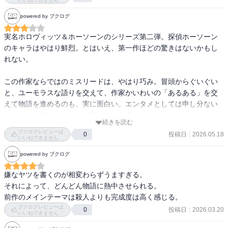
以下面白ポイントを列挙。

とは言ってもこれは違うシリーズのよう

powered by ブクログ
著者がそのまま作品内に登場しているという面白い構造

■面白さ①：多義的解釈

アンソニーが披露する推理も筋が通っているように見える。だがホ
実名ホロヴィッツ＆ホーソーンのシリーズ第二弾。探偵ホーソーン
ホーソーンという傍若無人な元警官の探偵に振り回される作家

ーソーンに突っ込まれてみると、あれ、確かに、となる。そしてホ
のキャラはやはり鮮烈。とはいえ、第一作ほどの驚きはないかもし
これはシリーズ第二作のようなので第一作も読んでみたいな

ーソーンが真相を話すという、同じ1つの出来事について別の見方が
れない。

この2人の関係がいまいち掴みきれない

ある、という点が面白い。

少なくとも作家の方には探偵への興味がある

こういう作品は他にも多々あるし、それこそ『毒入りチョコレート
この作家ならではのミスリードは、やはり巧み。冒頭からぐいぐい
探偵が作家をどう思っているのか、なぜこの作家を選んだのか、そ
事件』なんかはその皮肉だが、やっぱりこの形式は非常に好き。

と、ユーモラスな語りを交えて、作家かいわいの「あるある」を交
こが知りたい

えて物語を進めるのも、実に面白い。エンタメとしては申し分ない
■面白さ②：スカッと描写

が、この作家には、もっと高いものを求めてしまう。
事件としては、

続きを読む
アンソニーをさんざんいじめたクソむかつく警官に一泡吹かせる描
なるほど、出てくる情報は全て必要な情報なのだな、とういこと。

ブクログレビューは
投稿日
:
2026.05.18
0
写が気持ちいい。

いいねできません
ツーカ自殺するなら1人で死ね、と思う。

他人を巻き込むな

powered by ブクログ
■面白さ③：1つの要素の複数解釈

正直今更その真実話す必要ある？？

1）「182」という数字は「結婚記念日だ」「句集の182句目だ」
嫌なヤツを書くのが相変わらずうますぎる。

アンノさんの感じ悪さがハリネズミ状態だったのだとわかるとちょ
「ネットスラングだ」という多重解釈。

それによって、どんどん物語に熱中させられる。

っとかわいそうにもなる

2）ロックウッドとダヴィーナの密会は「2人のアリバイを成立させ
前作のメインテーマは殺人よりも完成度は高く感じる。
とはいえ、だからってあの態度はない、ない。

るものだ」「ロックウッドのアリバイを消すものだ」「ダヴィーナ
ブクログレビューは
途中、洞窟事件の話が出てきたあたりで、

投稿日
:
2026.03.20
0
のアリバイを消すものだ」ときて「息子のアリバイをなくすもの
いいねできません
となると息子が犯人だったりねーーっとかチラリと思ったりもした
だ」という多重解釈。
