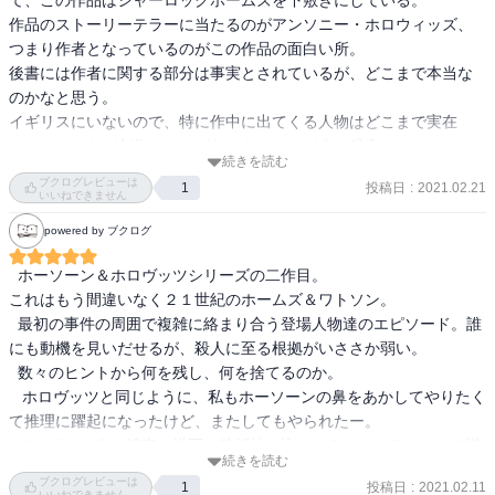
て、この作品はシャーロックホームズを下敷きにしている。

星は4か5かで迷ったが5にした｡理由は事件のモチーフが実に堂々と
作品のストーリーテラーに当たるのがアンソニー・ホロウィッズ、
隠されており､最語にそれが明かされて驚かされたから｡
つまり作者となっているのがこの作品の面白い所。

後書には作者に関する部分は事実とされているが、どこまで本当な
のかなと思う。

イギリスにいないので、特に作中に出てくる人物はどこまで実在
で、どこからが創作なのかがわからないのが少し残念。

続きを読む
それを知っていればもっと楽しめたかなとは思う。
ブクログレビューは
投稿日
:
2021.02.21
1
いいねできません
powered by ブクログ
  ホーソーン＆ホロヴッツシリーズの二作目。

これはもう間違いなく２１世紀のホームズ＆ワトソン。

  最初の事件の周囲で複雑に絡まり合う登場人物達のエピソード。誰
にも動機を見いだせるが、殺人に至る根拠がいささか弱い。

  数々のヒントから何を残し、何を捨てるのか。

   ホロヴッツと同じように、私もホーソーンの鼻をあかしてやりたく
て推理に躍起になったけど、またしてもやられたー。

  テンポよく進む捜査の描写に時折挟み込まれるユーモア。そして謎
続きを読む
多きホーソーンの魅力。

ブクログレビューは
投稿日
:
2021.02.11
1
  今作ももうツンツンツンデレなホーソーンに、なにーっ！って3回
いいねできません