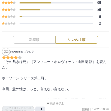
89
58
8
0
新着順
いいね！順
powered by ブクログ
「その裁きは死」（アンソニー・ホロヴィッツ : 山田蘭 訳）を読ん
だ。

ホーソーン シリーズ第二弾。

今回、意外性は、っと、言えない言えない。

アンソニー・ホロヴィッツ自身が探偵と共に現場に駆けつけ、関係
続きを読む
者への質問にも同席しかつ（不用意な）発言もするという、なんと
ブクログレビューは
投稿日
:
2023.10.26
1
も楽しいシリーズ。

いいねできません