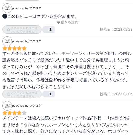
どうも海外ミステリーが苦手なもので、登場人物の名前や人物像が
powered by ブクログ
頭に定着せず、表紙裏の登場人物リストを何度も見返してしまっ
た。ロンドンやヨークシャーの様子を知っていたらもっと楽しめた
このレビューはネタバレを含みます。
続きを読む
かも。

一作目が面白かったので、ワクワクしながら読みました。読みやす
ブクログレビューは
く面白い文章は相変わらず、日本人作家の描写のそれらしさが大変
投稿日
:
2023.02.28
1
いいねできません
良かったです。あと一作目と同じ怒涛のオチは想像してなかった
powered by ブクログ
し、シニカルなコメディドラマっぽくて笑いました。
ずっと楽しみに取っておいた、ホーソーンシリーズ第2作目。今回も
読み応えバッチリで最高だった！途中まで自分でも推理しようと頑
張ってはみたが、やっぱり最後にその推理は覆されてしまう…。そ
のしてやられた感を味わうために本シリーズを追っていると言って
も過言では無い。作者は全10作を予定して書いているそうなので、
まだまだ楽しみは尽きることがない！
ブクログレビューは
投稿日
:
2023.02.05
1
いいねできません
powered by ブクログ
メインテーマは殺人に続いてホロヴィッツ作品2作目！ 1作目ではあ
まり好きになれなかったホーソンという人となりがだんだんわかっ
てきて味わい深く、好きになってきている自分がいる。ホロヴィッ