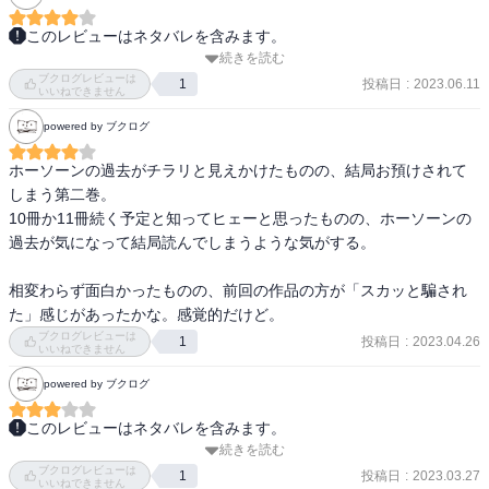
このレビューはネタバレを含みます。
続きを読む
意外な犯人であろうとは推測していたし、ホロビッツの推理はきっ
ブクログレビューは
と間違っていることも予想通り。

投稿日
:
2023.06.11
1
いいねできません
二人のコンビネーションの息があってきているようで、次作も楽し
powered by ブクログ
み。
ホーソーンの過去がチラリと見えかけたものの、結局お預けされて
しまう第二巻。

10冊か11冊続く予定と知ってヒェーと思ったものの、ホーソーンの
過去が気になって結局読んでしまうような気がする。

相変わらず面白かったものの、前回の作品の方が「スカッと騙され
た」感じがあったかな。感覚的だけど。
ブクログレビューは
投稿日
:
2023.04.26
1
いいねできません
powered by ブクログ
このレビューはネタバレを含みます。
続きを読む
二作目の今作は、離婚案件が得意な弁護士がワインボトルで殴られ
ブクログレビューは
て殺される事件から始まる。

投稿日
:
2023.03.27
1
いいねできません