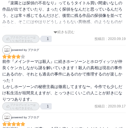
　『楽園とは探偵の不在なり』ってもうタイトル買い間違いなしの
直ストレスがたまる。ホーソーンや著者も大概だが、それでも次を
作品が出てきていたり、まったく探偵をなんだと思っているんだろ
う、とは常々感じてるんだけど、後世に残る作品の探偵像を並べて
みると、そこにはやはりどうしょうもない異物感、のようなものが
見えてくる。

続きを読む
ブクログレビューは
投稿日
:
2020.09.19
1
　大きな流れの中で、その流れを切り裂くようにそこにある大岩の
いいねできません
ような。

powered by ブクログ
　枝に最後に残った一葉が、強風に煽られながらそれでも、と飛ば
されずにいるような。

前作『メインテーマは殺人』に続きホーソーンとホロヴィッツが仲
　そんなイメージを受けるオレのほうが、探偵を何かと勘違いして
良くケンカしながら謎を解いていきます！殺人の真相は現在の事件
るのかしらん？

にあるのか、それとも過去の事件にあるのかで推理するのが楽しか
った！

　ともすれば誰もが安心して簡単に絶望してしまう殺人事件という
しかしホーソーンの秘密主義は徹底してますな〜。今作でも少しだ
奔流の中で、真実の追求と云うある種異質な行動原理で動いていく
け私生活が垣間見えますが、とっつきにくいこの人ことが好きにな
探偵というものに、全く純粋な希望のようなものを感じてしまうの
りつつあります。
は夢を見過ぎだろうか。

ブクログレビューは
投稿日
:
2020.09.17
1
いいねできません
　でもなぁ探偵って、オレには昔からヒーローだったんだよなぁ。

powered by ブクログ