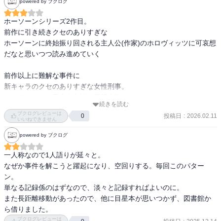
powered by ブクログ
んだが、

ここらへんが面白すぎるし、凄すぎる。

結局そこに行き着くとは・・・

ホーソーンシリーズ2作目。

人気俗物本の著者が実は、というところが一番面白かったかも

■面白さ④：納得の犯人

前作に引き続きクセのありすぎな

こちらのシリーズは全10作予定で

なるほど確かに、犯人が子供であっちゃいけない理由はない。ただ
ホーソーンに終始振り回される主人公(作家)のホロヴィッツに可哀想
その中でホーソーンの過去もはっきりするらしい

勝手な先入観で「犯人は（大人のうち）誰だろう」と思ってしま
だなと思いつつ読み進めていく

ちょっと気になる
い、まんまとやられた、という気持ちよさ。

前作以上に難解な事件に

■面白さ⑤：シャーロック・ホームズ

新キャラのクセのありすぎな女性刑事。

作中のアンソニーが自らの作品について語るのは前作も同じ。今作
そしてまさかの日本人女性の登場人物と

続きを読む
はホームズものの『絹の家』を書いた後、という設定で、作中の読
ラストに向けて畳み掛ける展開。

ブクログレビューは
投稿日
:
2026.02.11
書会では『緋色の研究』が取り上げられ、息子コリンはコナン・ド
0
犯人は誰か分かるかなと

いいねできません
イルが好きであり、ホーソーンが言うホームズの伝説の名言「最後
ホロヴィッツに試されてる

powered by ブクログ
に残った物がどんなに信じられないことであっても真実」など、シ
あなたには見抜けるか？？

ャーロック・ホームズ関係の話題が相対的に多く登場。

僕は完全に見誤りました。

一人称なので1人語りが延々と。

最後は唖然となること間違いなし！
なぜか事件を解こうと躍起になり、空回りする。毎回このパター
前作でも別作者の有名著作がガンガン登場したので、まあそういう
ン。

作風なんやな、と思うだけだったが、まさか今作では事件解決のキ
単なる記録係のはずなので、淡々と記録すればよいのに。

ーになっているとは思わず、衝撃を受けたし、前作から読んでいる
また長距離移動があったので、他に目星本が思いつかず、図書館か
者としては、ここで使ってくるか！的な意味で見事だと思った。

ら借りました。
ブクログレビューは