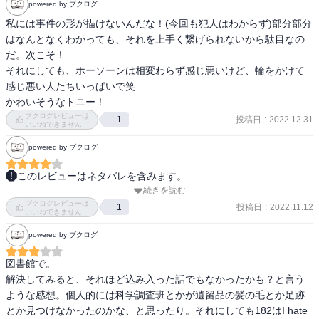
powered by ブクログ
私には事件の形が描けないんだな！(今回も犯人はわからず)部分部分
はなんとなくわかっても、それを上手く繋げられないから駄目なの
だ。次こそ！

それにしても、ホーソーンは相変わらず感じ悪いけど、輪をかけて
感じ悪い人たちいっぱいで笑　

かわいそうなトニー！
ブクログレビューは
投稿日
:
2022.12.31
1
いいねできません
powered by ブクログ
このレビューはネタバレを含みます。
続きを読む
前半は緩やかなスタートで、徐々に事件に結びつく過去の出来事や
ブクログレビューは
人々の思惑が絡んでくる。典型的なミステリーではある。

投稿日
:
2022.11.12
1
いいねできません
powered by ブクログ
最後の手紙はうるっとくるものがありますね。

図書館で。

解決してみると、それほど込み入った話でもなかったかも？と言う
しかし、警部といいイライラを募らせる登場人物が多い。
ような感想。個人的には科学調査班とかが遺留品の髪の毛とか足跡
とか見つけなかったのかな、と思ったり。それにしても182はI hate 