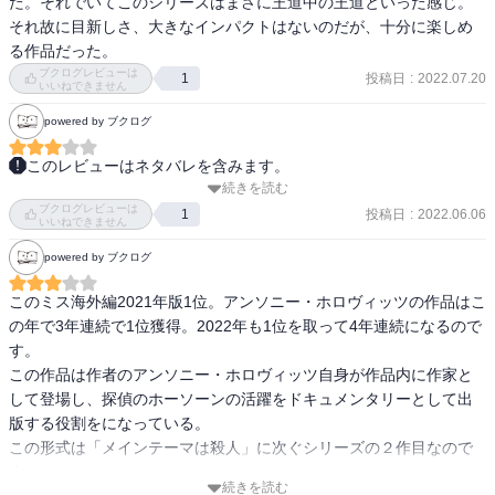
た。それでいてこのシリーズはまさに王道中の王道といった感じ。
それ故に目新しさ、大きなインパクトはないのだが、十分に楽しめ
る作品だった。
ブクログレビューは
投稿日
:
2022.07.20
1
いいねできません
powered by ブクログ
このレビューはネタバレを含みます。
続きを読む
作品として前作の方が好きだけどね。

ブクログレビューは
相変わらず噛み合わないコンビだけど

投稿日
:
2022.06.06
1
いいねできません
すこしホーソーンも主人公に優しくなったかな、という二作目。最
powered by ブクログ
後奥さんのジルが主人公に言う言葉には思わず声を出して笑ってし
まった。

このミス海外編2021年版1位。アンソニー・ホロヴィッツの作品はこ
華やかなトリックはないけど両立しないはずの別々の事件が最後ぴ
の年で3年連続で1位獲得。2022年も1位を取って4年連続になるので
たりと合う。パズルのような面白さ。

す。

次も楽しみだけど翻訳のこのシリーズ、高いのが難点だなー
この作品は作者のアンソニー・ホロヴィッツ自身が作品内に作家と
して登場し、探偵のホーソーンの活躍をドキュメンタリーとして出
版する役割をになっている。

この形式は「メインテーマは殺人」に次ぐシリーズの２作目なので
す。

続きを読む