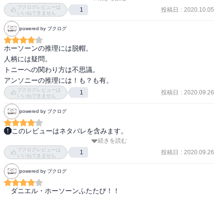
ブクログレビューは
犯人当ては楽しいなぁ。

投稿日
:
2020.10.05
1
いいねできません
powered by ブクログ
「作者のドヤ顔が見えるようだ」と言った方がおられたが、ほんと
に良くできている。

ホーソーンの推理には脱帽。

人柄には疑問。

翻訳ミステリに馴染みの薄い読者にも「あそこはおかしいと思った
トニーへの関わり方は不思議。

んだよなー」とプライドをくすぐり、ミステリファンには「目くら
アンソニーの推理には！も？も有。
まし」で唸らせるという、万人にオススメして間違いない作品では
ブクログレビューは
投稿日
:
2020.09.26
1
ないでしょうか。
いいねできません
powered by ブクログ
このレビューはネタバレを含みます。
続きを読む
メインテーマは殺人に続く新作が登場！

ブクログレビューは
真相部分で伏線がつながる様は、やはり面白く一気に読ませる。

投稿日
:
2020.09.26
1
いいねできません
前作は、途中かなり時間を割いてた部分が実は本筋の事件に全く関
powered by ブクログ
わらないという、違う意味での衝撃を与えてくれたが、今作はその
ようなことなし。暗号が実は全くの解釈違いでした、というのは面
　ダニエル・ホーソーンふたたび！！

白いけど、意味わかる人いるのかな…。

また、今作も登場人物の性格の悪さは健在。推理小説読んでてもな
かなかお目にかかれない酷い刑事、容疑者の作家などの言動は、正