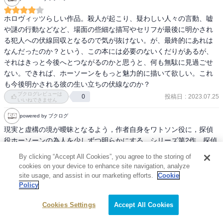
ホロヴィッツらしい作品。殺人が起こり、疑わしい人々の言動、嘘
や謎の行動などなど、場面の些細な描写やセリフが最後に明かされ
る犯人への伏線回収となるので気が抜けない。が、最終的にあれは
なんだったのか？という、この本には必要のないくだりがあるが、
それはきっと今後へとつながるのかと思うと、何も無駄に見過ごせ
ない。できれば、ホーソーンをもっと魅力的に描いて欲しい。これ
も今後明かされる彼の生い立ちの伏線なのか？
ブクログレビューは
投稿日
:
2023.07.25
0
いいねできません
powered by ブクログ
現実と虚構の境が曖昧となるよう，作者自身をワトソン役に，探偵
役ホーソーンの為人を少しずつ明らかにする，シリーズ第2作．探偵
とは一体何なのか，その存在意義はどこにあるのか，を追究してい
By clicking “Accept All Cookies”, you agree to the storing of
るとも読めるが，真っ当には本格ミステリを築いてきた先人達への
cookies on your device to enhance site navigation, analyze
オマージュの極限を体現する．古今東西の過去作に通じていれば，
site usage, and assist in our marketing efforts.
Cookie
一層のめり込めるかも知れないが，私のような俄は黙って登場人物
Policy
の相関図を書きながら縦横に貼られた伏線を理解すべく，状況を整
Cookies Settings
Accept All Cookies
理するのが関の山．
続きを読む
ブクログレビューは