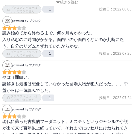
続きを読む
有名なカササギは是非読みたいです。
ブクログレビューは
投稿日
:
2022.08.03
1
いいねできません
powered by ブクログ
読み始めてから終わるまで、何ヶ月もかかった。

入り込むのに時間がかかる。面白いのか面白くないのか判断に迷
う。自分のリズムとずれていたからかな。
ブクログレビューは
投稿日
:
2022.07.25
1
いいねできません
powered by ブクログ
やはり面白い。

謎解きも最後は想像していなかった登場人物が犯人だった。。。中
盤からは一気読みでした。
ブクログレビューは
投稿日
:
2022.07.24
1
いいねできません
powered by ブクログ
現代に蘇った古典的フーダニット。ミステリというジャンルの小説
が出て来て百年以上経っていて、それまでにひねりにひねられてき