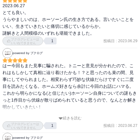
がら軟着陸された印象。
2023.06.27

とても良い。

うらやましいのは、ホーソーン氏の生き方である。言いたいことを
いい、生きていきたいと痛切に感じているからか。

謎解きと人間模様のいずれも堪能できました。
ブクログレビューは
投稿日
:
2023.06.29
1
いいねできません
powered by ブクログ
はー今回もまた見事に騙された。トニーと意見が分かれたので、こ
れはもしかして真相に辿り着けたかも！？と思ったのも束の間、見
事にしてやられました。相変わらず巧妙な伏線だらけですぐに二度
目を読みたくなる。ホームズ好きなら余計に今回のお話にハマる。

これから明らかになる(と信じたい)ホーソーン自身についての謎もき
っと1作目から伏線が散りばめられていると思うので、なんとか解き
明かしていきたい！

続きを読む
ひとまず、ホームズをまた読みたくなっちゃった。
ブクログレビューは
投稿日
:
2023.06.27
1
いいねできません
powered by ブクログ