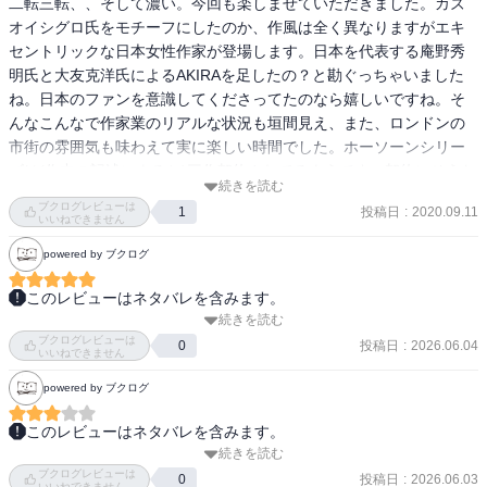
二転三転、、そして濃い。今回も楽しませていただきました。カズ
「ありえないことを排除していけば、最後に残るのは、どんなに信
オイシグロ氏をモチーフにしたのか、作風は全く異なりますがエキ
じられないことであっても、それが真実なんですよ」

セントリックな日本女性作家が登場します。日本を代表する庵野秀
　旧典へのリスペクトも端々にウィットと共に見えて、

明氏と大友克洋氏によるAKIRAを足したの？と勘ぐっちゃいました
　１作目より２作目のほうが面白い、って云うのがまた嬉しい。た
ね。日本のファンを意識してくださってたのなら嬉しいですね。そ
んなこんなで作家業のリアルな状況も垣間見え、また、ロンドンの
市街の雰囲気も味わえて実に楽しい時間でした。ホーソーンシリー
ズは(作中の記述によると)三作契約されてるようです。契約にそうな
続きを読む
らあと一作は読めるんですね。楽しみでーす。
ブクログレビューは
投稿日
:
2020.09.11
1
いいねできません
powered by ブクログ
このレビューはネタバレを含みます。
続きを読む
■超傑作

ブクログレビューは
いや、面白すぎた。

投稿日
:
2026.06.04
0
いいねできません
今作は前作のような「葬儀屋に自らの葬儀を頼みに来た人がその日
powered by ブクログ
に死んだ」というそれだけで面白い設定や、「おばあちゃんが殺さ
れたのはその息子をおびき寄せるためだけだった」といったシンプ
このレビューはネタバレを含みます。
ルかつ納得できるという意味でのインパクトがある作品ではない
続きを読む
カササギ殺人事件のドラマがとても面白かったので

が、別ベクトルでまた極めて面白い作品だったと思う。

ブクログレビューは
他にも読んでみたいと思って

投稿日
:
2026.06.03
0
いいねできません