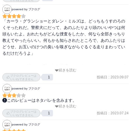
powered by ブクログ
内容についてはここには書かないけれど、とにかく読みやすくて物
語にどんどん惹き込まれてしまうこと請け合いです。
「カーラ・グランショーとダレン・ミルズは、どっちもうすのろの
くそったれだ。警察犬にだって、あのふたりより頭のいいやつは何
頭もいたよ。おれたちがどんな捜査をしたか、何なら全部きっちり
教えてやったらいい。何もかも知らされたところで、あのふたりは
どうせ、お互いのけつの臭いを嗅ぎながらぐるぐる走りまわってい
るだけだろうよ」

……またも、鮮やかに騙される快感、というべきか。このシリーズ
続きを読む
は全10作を予定しているとの事。そのうち本棚もホロヴィッツ用の
ブクログレビューは
投稿日
:
2023.09.07
1
スペースが必要になりそうだ。それにしても、ホーソーンの毒舌は
いいねできません
凄まじい（だって、これ読者に対しても言える事だよね？）。
powered by ブクログ
このレビューはネタバレを含みます。
続きを読む
ややキャラクタの人物造形が中途半端。もともとカタカナにすごく
ブクログレビューは
弱いので、何度か人物紹介のページに立ち戻ることになる。動機の
投稿日
:
2023.07.24
1
いいねできません
部分でも弱さを感じるけれど、それは犯人のありようを踏まえての
powered by ブクログ
ことなのか、はたまた。着地点から書かれたというよりは、書きな