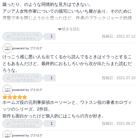
蹴ったり、のような同情的な見方はできない。

アジア人女性作家についての描写にいちいち棘があり、そのために
序盤で本を閉じようかと思ったほど。作者のブラックジョーク的感
性からか、本気でそう書いているのかわからない。

続きを読む
全体の内容は流石だが今回の人物描写は苦手。
ブクログレビューは
投稿日
:
2021.07.12
1
いいねできません
powered by ブクログ
けっこう感じ悪い人も出てくるから読んでるときはイラっとするこ
ともあるんだけど、最終的におもしろいから次が出たらまた読むだ
ろうな。
ブクログレビューは
投稿日
:
2021.07.10
1
いいねできません
powered by ブクログ
ホームズ役の元刑事探偵ホーソーンと、ワトスン役の著者ホロヴィ
ッツのシリーズ、2作目。

前作も面白かったけど個人的にはこちらの方が好き。
ブクログレビューは
投稿日
:
2021.06.27
1
いいねできません
powered by ブクログ