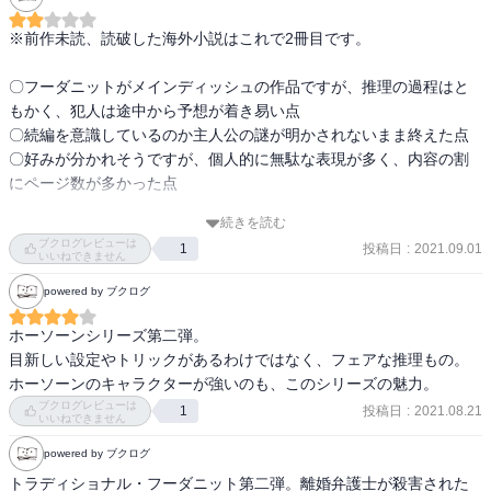
られた。ホーソーンが事件について語っているとき、「これはあの
時に…」と思うことが何度もあった。ただ長いのに飽きさせること
※前作未読、読破した海外小説はこれで2冊目です。

なく進んでいく展開は作品として最高のものだった。特に405ページ
のホームズの言葉を引用しており、ホームズ好きとしても楽しませ
〇フーダニットがメインディッシュの作品ですが、推理の過程はと
てもらった。次作の A Line to kill も楽しみ！
もかく、犯人は途中から予想が着き易い点

〇続編を意識しているのか主人公の謎が明かされないまま終えた点

〇好みが分かれそうですが、個人的に無駄な表現が多く、内容の割
にページ数が多かった点

続きを読む
の3つが残念ポイントで、特に続編を意識している部分が個人的には
ブクログレビューは
投稿日
:
2021.09.01
1
大きく評価を下げた要因です…

いいねできません
とてつもなく気になる謎が2、3明かされるままなのは流石に消化不
powered by ブクログ
良です。
ホーソーンシリーズ第二弾。

目新しい設定やトリックがあるわけではなく、フェアな推理もの。

ホーソーンのキャラクターが強いのも、このシリーズの魅力。
ブクログレビューは
投稿日
:
2021.08.21
1
いいねできません
powered by ブクログ
トラディショナル・フーダニット第二弾。離婚弁護士が殺害された