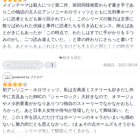
メインテーマは殺人につぐ第二作、前回同様相変わらず書き手であ
りこの物語の主人公アンソニーホロヴィッツとともに元刑事ホーソ
ンに読者ともども振り回されていく。このシリーズの魅力は文章に
散りばめられた伏線と事件に読者たちを引き込むセンス。例えばあ
とがきにもあったが「この時点で、わたしはすでに手がかりを３つ
みのがし、二つ読み違えていた。」と章の終わりにさらっと書いて
ある。あとからあぁこれはとなるけども主人公と同じくこの時点で
はわからない。もちろんこれはきっと映像化しても面白いだろうけ
続きを読む
ど、小説で読むからこそ読み返したり人物の相関図かいたり想像し
ブクログレビューは
投稿日
:
2022.08.04
1
たり能動的になれる、小説ていいなとそんなことを思わせてくれる
いいねできません
一冊だった。一作目でホーソンの話を３冊書く契約をしていたが作
powered by ブクログ
者的には10巻を想定してるらしい。個人的な予想だが節目となる3冊
目は何か今までにないことがおこるのではと予想している。次回作
初アンソニー・ホロヴィッツ。私は古典派ミステリーも好きだし作
もぜひ読みたい。
中に言及あったBBCの『シャーロック』大好きなので、オマージュ
やメタ的要素がかなりありつつ独自のストーリーでなかなかおもし
ろかった。あと日本人女性や俳句が登場したりして興味深い。た
だ、この１作を読んだだけではホーソーンのキャラがいまいち掴め
ないし魅力的だとも思えなかった。(まぁその点ホームズもそうかも
しれん…。シリーズ化して馴染んでくるかな。)

あと女警部めちゃくちゃこわいし、ヒドい。
