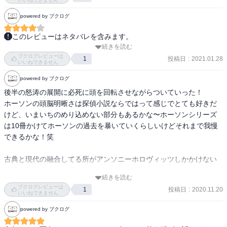
くらい本をバタッと閉じて息を整えました。

powered by ブクログ
これは自作が楽しみすぎる！！
このレビューはネタバレを含みます。
続きを読む
良かった点

ブクログレビューは
・完全に公平な推理小説

投稿日
:
2021.01.28
1
いいねできません
・あくまでもフーダニットなので、犯人には辿りつける

powered by ブクログ
少し困る点

後半の怒涛の展開に必死に頭を回転させながらついていった！

・アメリカの日常に馴染んでいないと182（序盤にホーソーンから説
ホーソンの頭脳明晰さは探偵小説ならではって感じでとても好きだ
明はある）や冬時間と夏時間の件は気付けないと個人的に思う。
けど、いまいちのめり込めない部分もあるかな〜ホーソンシリーズ
（前作の感想にも書いたが、英語やアメリカの文化に明るいともっ
は10冊かけてホーソンの過去を暴いていくらしいけどそれまで我慢
と楽しめる作品の筈）

できるかな！笑

今作を読んで、踊る大捜査線の映画を思い出した。子供のしたこと
古典と現代の融合してる所がアンソニーホロヴィッツしかかけない
を大人が勝手に複雑化させるという。勝手に既視感を感じた。
物語を作り出してる感じ。
続きを読む
ブクログレビューは
投稿日
:
2020.11.20
1
いいねできません
powered by ブクログ