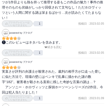
ツが1作目よりも熱を持って推理する姿もこの作品の魅力！事件の推
理そのものも伏線がしっかり回収されて文句なし！ただホロヴィッ
ツという人間に関する謎は深まるばかり…次が読みたくてたまらな
い！
ブクログレビューは
投稿日
:
2023.02.05
1
いいねできません
powered by ブクログ
このレビューはネタバレを含みます。
続きを読む
アンソニー・ホロヴィッツのホームズ物「ホーソーン・ホロヴィッ
ブクログレビューは
ツ」シリーズの第２作目。ホロヴィッツの作品は、暫く読んでいな
投稿日
:
2023.02.05
1
いいねできません
い時期が有ったが、３作目「殺しへのライン」が、予想以上に面白
powered by ブクログ
かったので、シリーズを遡り、読む事となった。相変わらず、上手
い。伏瀬が張り巡らされており、しっかり回収もされている。アナ
実直さが評判の弁護士が殺害された。裁判の相手方が口走った脅し
グラムの所は、やられました。全編を通して、ホームズへのオマー
に似た方法で。現場の壁にはペンキで乱暴に描かれた謎の数
ジュが随所に見られる所も＋評価。ホロヴィッツが、事件が解決し
字“182”。被害者が殺される直前に残した奇妙な言葉の謎は…？

たと、ホーソーンに電話で伝えるシーンからは、一気読みでした。
　アンソニー・ホロヴィッツと探偵ホーソーンシリーズの2作目。今
ホームズ愛も加点して☆4.6
回は犯人当たりました！
ブクログレビューは
投稿日
:
2023.01.09
1
いいねできません