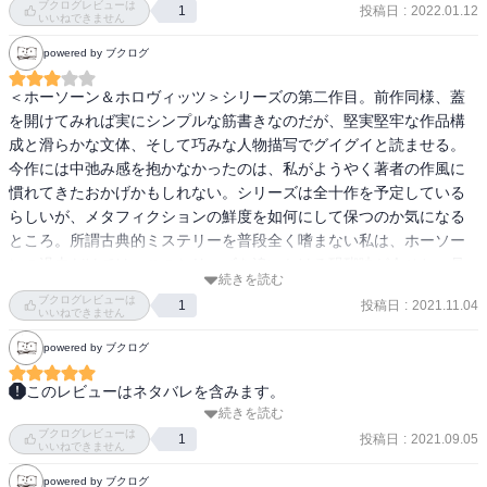
ブクログレビューは
投稿日
:
2022.01.12
1
て「ワインの瓶で殴って殺してやる！」とレストランで息巻いてい
いいねできません
た。

powered by ブクログ
更に、被害者は弁護していた男性の不都合な収入の調査をしてい
た。

＜ホーソーン＆ホロヴィッツ＞シリーズの第二作目。前作同様、蓋
更に更に、弁護士は数年前に同級生3人と洞窟探検に行き、1人が事
を開けてみれば実にシンプルな筋書きなのだが、堅実堅牢な作品構
故で死んでいた。残ったもう1人はなんと殺人事件の前日に鉄道事
成と滑らかな文体、そして巧みな人物描写でグイグイと読ませる。
故？で死んでいた。

今作には中弛み感を抱かなかったのは、私がようやく著者の作風に
慣れてきたおかげかもしれない。シリーズは全十作を予定している
物語はホロヴィッツ本人が間抜けなワトソン役の視点で語られてい
らしいが、メタフィクションの鮮度を如何にして保つのか気になる
るので、ヒントはフェアプレイで散りばめられているが、読者が気
ところ。所謂古典的ミステリーを普段全く嗜まない私は、ホーソー
づかないようにミスリードしていく。

ンの過去だけでは、このシリーズを追いかける醍醐味が今ひとつ見
続きを読む
出せないのも事実なのだけれど。
ブクログレビューは
物語に人間ドラマもなく、感動もなく、涙もなく、完全な犯人当て
投稿日
:
2021.11.04
1
いいねできません
ゲームブック。ミステリー好きには堪らないだろうが私はダメ。ペ
powered by ブクログ
ージを捲るスピードがカタツムリ並みだった。限界。

さようなら。
このレビューはネタバレを含みます。
続きを読む
やはりアンソニーホロヴィッツは凄い。この一言に尽きる。素晴ら
ブクログレビューは
しい程にフェアであり、ヒントを残して読者にも犯人が分かるよう
投稿日
:
2021.09.05
1
いいねできません
に緻密で丁寧な描写で物語を作っていた。ただ今回も同じようにや
powered by ブクログ