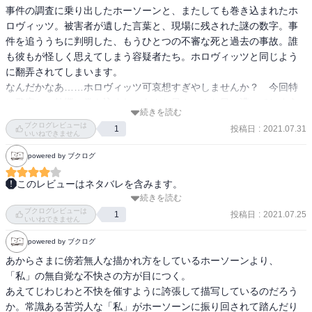
事件の調査に乗り出したホーソーンと、またしても巻き込まれたホ
ロヴィッツ。被害者が遺した言葉と、現場に残された謎の数字。事
件を追ううちに判明した、もうひとつの不審な死と過去の事故。誰
も彼もが怪しく思えてしまう容疑者たち。ホロヴィッツと同じよう
に翻弄されてしまいます。

なんだかなあ……ホロヴィッツ可哀想すぎやしませんか？　今回特
に警察との軋轢に巻き込まれ、あんな目やこんな目に遭ってしまう
続きを読む
のがいくらなんでも酷い。決して馬鹿ではないはずなのに、間抜け
ブクログレビューは
投稿日
:
2021.07.31
1
っぷりを晒す羽目にばかり陥っているし。まあワトソン役の定めと
いいねできません
言ってしまえばそれまでなのですが。彼の自嘲とも思える嘆きは、
powered by ブクログ
読者のハートにもぐさぐさと刺さってきます（笑）。ちなみに私は
ものすごーく終盤になってから犯人「だけ」は分かりましたが。全
このレビューはネタバレを含みます。
然自慢できるようなレベルじゃない……。

続きを読む
かなり期間空けて少しずつ読んでたからどれが誰かわからなくなっ
ホーソーンにまつわる謎もちらりと見えた今回。シリーズの今後も
ブクログレビューは
ちゃった。全10巻を予定してるらしいけど毎回最後にトニーやられ
投稿日
:
2021.07.25
1
いいねできません
気になるところです。
てたら相当ぼろぼろになっちゃう。アティカスピュントシリーズも
powered by ブクログ
楽しみ。
あからさまに傍若無人な描かれ方をしているホーソーンより、
「私」の無自覚な不快さの方が目につく。

あえてじわじわと不快を催すように誇張して描写しているのだろう
か。常識ある苦労人な「私」がホーソーンに振り回されて踏んだり