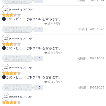
投稿日
:
2025.12.14
0
それどころか、本作自体が『緋色の研究』や『四つの署名』に若干
いいねできません
似せられているのも意図的だと思う。

powered by ブクログ
『緋色の研究』や『四つの署名』、さらに『恐怖の谷』でも、コナ
ン・ドイルの長編ホームズ作品は後半に「犯人の思い出エピソー
このレビューはネタバレを含みます。
ド」が挿入される（し、なんなら犯人は誰々、と明かされる前半よ
続きを読む
先月・今月と立て続けに読んだホロヴィッツ作品。今回はこれで3作
り後半の思い出エピソードの方が好き）。

ブクログレビューは
品目、そして、探偵ホーソーン・シリーズとしては第二弾です。

投稿日
:
2025.11.26
0
いいねできません
本作の最後に補遺としてグレゴリーの手紙が載せられているのも、
グレゴリーは犯人ではないにしても、ホームズ作品に似せたのでは
powered by ブクログ
いやはや、今度は離婚弁護士が殺されたという話。

ないかな、と思った。
このレビューはネタバレを含みます。
今回もまた容疑者は多く、しかも謎のメッセージまで現場に残され
続きを読む
１巻を読んで、そのままズルズルと引き込まれて、2巻もあっという
ている。果たして犯人は…。

ブクログレビューは
間に読んでしまいました！

投稿日
:
2025.10.08
0
いいねできません
・・・

powered by ブクログ
１巻と2巻を比べると、似ている点があります。

前回読んだシリーズ第一弾『メインテーマは殺人』では、どうにも
過去の事故または事件が、今の事件に深く関わっていること。

ホロウィッツ氏と探偵ホーソーンの仲が良くなくて、それがちょっ
このレビューはネタバレを含みます。
ストーリーの終盤で、主人公が犯人と対峙する場面。

と気持ち悪く感じました。

続きを読む
『メインテーマは殺人』を読んでそのまま一気にこちらも読んでし
ハッピーエンドではないこと。

ブクログレビューは
まった。ホーソーンの暮らしも少し垣間見えたり、読書会とか意外
投稿日
:
2025.10.05
0
いいねできません
今回もどうかなと思いましたが、ちょっとした衝突は相変わらず。

な一面が見えたり面白かった。事件の方もとても面白い。シャーロ
どれも、シリーズものにはよくあることかもしれませんが、

powered by ブクログ
ック・ホームズとの関連とかも面白くて良いな～。
私には、これが続くと物足りないなという気持ちもあります。

でも何というか、そういう衝突もこなれてきた？というか、ホロウ
個人的な好みのレベルの話ではありますが…
