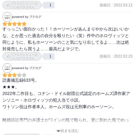
この作家はあんまりストレスなく読み進めれる方なんだけど、犯人
ブクログレビューは
投稿日
:
2022.03.12
1
捜しがメインストーリーに対して登場人物がきちんと覚えられない
いいねできません
問題が発生してこんがらがりました。

powered by ブクログ
いろんな人が登場するんだけど、この人誰だっけってことになって
犯人捜し以前のところでうろついてました。

すっっごい面白かった！！ホーソーンがあんまりやから次はいいか
あと、主役のホーソーンがあんまり魅力的じゃないってのも減点対
な、とか思った過去の自分を殴りたい（笑）作中のホロヴィッツと
象。
同じように、私もホーソーンのこと気になり出してるよ……次は絶
対発売したら買うよ……最高だよマジで。
ブクログレビューは
投稿日
:
2022.02.23
1
いいねできません
powered by ブクログ
読書備忘録633号。

★★★。

2022年二作目も、コナン・ドイル財団公式認定のホームズ譚作家ア
ンソニー・ホロヴィッツの犯人当て小説。

ワトソン役は作者本人。ホームズ役は元刑事のホーソーン。

離婚訴訟専門の弁護士がワインの瓶で殴られ、更に割れた瓶でめっ
た刺しにされて殺された。

続きを読む
被害者が弁護していた男性の元妻が殺人事件の前日に被害者に対し