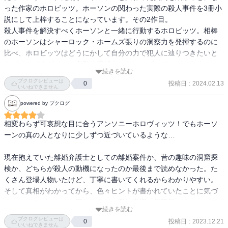
った作家のホロビッツ。ホーソンの関わった実際の殺人事件を3冊小
説にして上梓することになっています。その2作目。

万引きの件が解決していないけれど、次の巻でなんとかなるんだろ
殺人事件を解決すべくホーソンと一緒に行動するホロビッツ。相棒
うか？ アンソニー（作中人物としての）って、人気ドラマの脚本や
のホーソンはシャーロック・ホームズ張りの洞察力を発揮するのに
ベストセラー小説を書いている才能あふれる大作家なのに、コント
比べ、ホロビッツはどうにかして自分の力で犯人に辿りつきたいと
かよ? って言いたくなっちゃいそうな間抜けっぷりが楽しい。でもあ
あがくのですが、その言動は滑稽なまでにハズレてしまいます。ホ
と８冊かぁ。今のところ翻訳で４冊目が出たっぽいけれど、先は長
続きを読む
ーソンという人物像が以前謎のまま、ホロビッツは彼に不信感や怒
ブクログレビューは
いなぁ。どうかそれまで、紙の本が自由に手に入る平和な世界が続
投稿日
:
2024.02.13
0
りを抱きつつ、反面畏敬したり、感謝したりと複雑な心理劇を展開
いいねできません
きますように。(2024-04-16L)(2024-05-07L)(2024-05-28L)
します。

powered by ブクログ
今回も多くの登場人物や幾つか絡み合う場面の設定に、これはと思
う着目点に惑わされ犯人を当てられなかったのは、私もホロビッツ
相変わらず可哀想な目に合うアンソニーホロヴィッツ！でもホーソ
同様でした。
ーンの真の人となりに少しずつ近づいているような…

現在抱えていた離婚弁護士としての離婚案件か、昔の趣味の洞窟探
検か、どちらが殺人の動機になったのか最後まで読めなかった。た
くさん登場人物いたけど、丁寧に書いてくれるからわかりやすい。
そして真相がわかってから、色々ヒントが書かれていたことに気づ
く。。ホロヴィッツと同じように、私は真実に毎回気づくことがで
続きを読む
ブクログレビューは
投稿日
:
2023.12.21
0
いいねできません