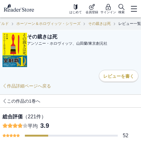
はじめて
会員登録
サインイン
検索
イルド
ホーソーン＆ホロヴィッツ・シリーズ
その裁きは死
レビュー一覧
その裁きは死
アンソニー・ホロヴィッツ、山田蘭
/
東京創元社
レビューを書く
作品詳細ページへ戻る
この作品の1巻へ
総合評価
（
221
件）
3.9
平均
52