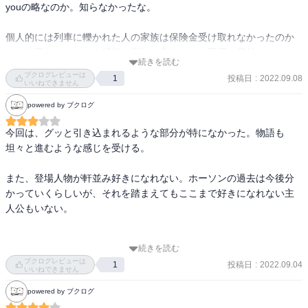
youの略なのか。知らなかったな。

個人的には列車に轢かれた人の家族は保険金受け取れなかったのか
な～大変だなぁという感想。事故と言うものは不運な偶然によって
続きを読む
起こるものだと思うので、過去の事故は誰が悪いとかではないと思
ブクログレビューは
投稿日
:
2022.09.08
1
うんだけどな。別に彼を殺そうと洞窟に連れて行った訳でもない
いいねできません
し。確かに迅速に救助できれば助かったかもしれないけれども。

powered by ブクログ
とりあえず主人公は自分にも解決できるはずだと何故己惚れられる
今回は、グッと引き込まれるような部分が特になかった。物語も
のかが良くわからないなぁ。で、怖くて痛くてイヤな思いをしてい
坦々と進むような感じを受ける。

るのだから世話ないなぁと読んでいて思いました。それにしても英
国でもソードオブスローンはスゴイ人気なんだな、と読んで思いま
また、登場人物が軒並み好きになれない。ホーソンの過去は今後分
した。
かっていくらしいが、それを踏まえてもここまで好きになれない主
人公もいない。

続きを読む
ブクログレビューは
投稿日
:
2022.09.04
1
いいねできません
powered by ブクログ