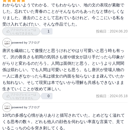
わからないようでわかる、でもわからない、地の文の表現が素敵で
した。忘れていた青春のことがそんなものもあったなと懐かしくな
りました。過去のこととして忘れているけれど。今ここにいる私を
受け入れてあげたい、そんな作品でした。
ブクログレビューは
投稿日
:
2024.06.20
1
いいねできません
powered by ブクログ
唐沢を繊細にして傲慢だと思うけれどやはり可愛いと思う時も有っ
て。沢の善良さも初岡の気弱さも彼や彼女が語り手だったら印象が
がらりと変わるのだろう。人間は面倒だと思う。というより人間関
係は煩わしい。でも人間は可愛いとも思う。もし唐沢が登場人物の
一人に過ぎなかったら私は彼女の内面を知らないまま疎んでいたか
も知れない。そして現実は本でないから理解も共感もできないまま
生きていくことが改めて淋しい。
ブクログレビューは
投稿日
:
2024.05.18
0
いいねできません
powered by ブクログ
10代の多感な心情がありありと描写されていた。とめどなく溢れて
くる思考の数々。どれも他人の顔色を伺わない率直な言葉で、見て
いるこっちの心を突き刺してくる。