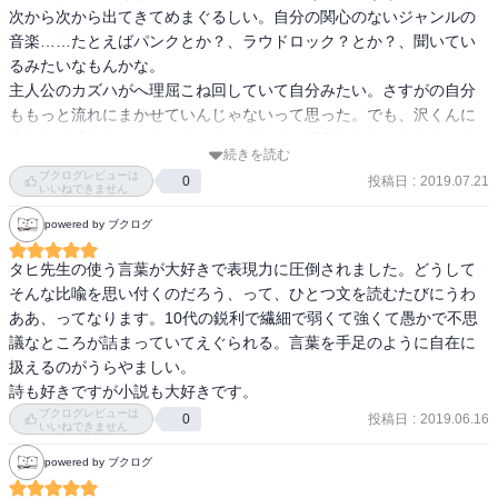
次から次から出てきてめまぐるしい。自分の関心のないジャンルの
音楽……たとえばパンクとか？、ラウドロック？とか？、聞いてい
るみたいなもんかな。

主人公のカズハがへ理屈こね回していて自分みたい。さすがの自分
ももっと流れにまかせていんじゃないって思った。でも、沢くんに
告白して「まあいいよ」なんておざなりな返事されたからすぐふる
続きを読む
っていうのはなんかいい。
ブクログレビューは
投稿日
:
2019.07.21
0
いいねできません
powered by ブクログ
タヒ先生の使う言葉が大好きで表現力に圧倒されました。どうして
そんな比喩を思い付くのだろう、って、ひとつ文を読むたびにうわ
ああ、ってなります。10代の鋭利で繊細で弱くて強くて愚かで不思
議なところが詰まっていてえぐられる。言葉を手足のように自在に
扱えるのがうらやましい。

詩も好きですが小説も大好きです。
ブクログレビューは
投稿日
:
2019.06.16
0
いいねできません
powered by ブクログ