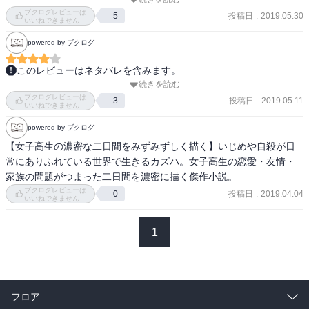
ブクログレビューは
投稿日
:
2019.05.30
5
友達が少ない。

いいねできません
好きな人がいる。

powered by ブクログ
何かを伝える時にいい言葉が見つからない。

人に気を遣いたくない。

このレビューはネタバレを含みます。
続きを読む
愛は感情。

でも1人じゃない。

ブクログレビューは
セックスは現象。

投稿日
:
2019.05.11
3
いいねできません
どこかへ連れ出してくれる人がいる。

とても、納得できる言葉。

powered by ブクログ
私のどこかがおかしくなっても

人間なんてみんな気持ち悪い。

【女子高生の濃密な二日間をみずみずしく描く】いじめや自殺が日
感情も体験も記憶も、本当の意味ではシェアできない。

常にありふれている世界で生きるカズハ。女子高生の恋愛・友情・
何を思ってたって、何も起こらなければ何も思ってなかったのと同
家族の問題がつまった二日間を濃密に描く傑作小説。
じ。

ブクログレビューは
投稿日
:
2019.04.04
0
いいねできません
読んでて頭がくらくらした。

1
文章のスピードもそうだけど。感情がわーって溢れて、

読むのに体力使った。

置いてきた10代のじぶん、

懐かしかった、で置いてきてしまったけど

フロア
たしかにあのころ、いろんなことに怒って悔しくて、言葉が見つか