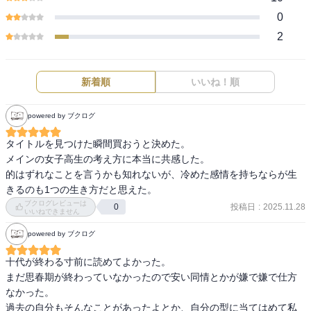
0
2
新着順
いいね！順
powered by ブクログ
タイトルを見つけた瞬間買おうと決めた。

メインの女子高生の考え方に本当に共感した。

的はずれなことを言うかも知れないが、冷めた感情を持ちならが生
ブクログレビューは
投稿日
:
2025.11.28
0
いいねできません
powered by ブクログ
十代が終わる寸前に読めてよかった。

まだ思春期が終わっていなかったので安い同情とかが嫌で嫌で仕方
なかった。

過去の自分もそんなことがあったよとか、自分の型に当てはめて私