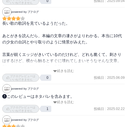
投稿日
:
2025.09.04
0
いいねできません
powered by ブクログ
長い歌の歌詞を見ているようだった。

あとがきを読んだら、本編の文章の凄さがよりわかる。本当に10代
の少女の台詞とやり取りのように情景がみえた。

言葉が鋭くエッジがきいているのだけれど、どれも脆くて。刺さり
はするけど、横から触るとすぐに壊れてしまいそうなそんな文章。
刺さったあとに触ったら逆に危険かもね。

続きを読む
ブクログレビューは
投稿日
:
2025.06.09
0
読んでよかった。
いいねできません
powered by ブクログ
このレビューはネタバレを含みます。
続きを読む
10代のじぶんを理解した気になってはいけない

ブクログレビューは
他人でした₍ᐢｰ̀ ̫ｰ́ᐢ₎

投稿日
:
2025.02.22
1
いいねできません
powered by ブクログ
と思うと、気が楽になるくらいとち狂っていたし、歳を重ねればも