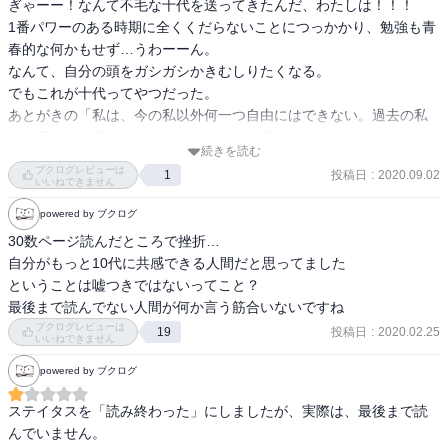
ぎゃーー！なんて不毛な十代を送ってきたんだ、わたしは！！！

1番パワーのある時期に全くくだらないことにつっかかり、勉強も青
春的な何かもせず…うわーーん。

なんて、自分の頭をガシガシかきむしりたくなる。

でもこれが十代ってやつだった。

あとがきの「私は、今の私以外何一つ自由にはできない。過去の私
は、正しくは私ではない。」にただただ頷くことしかできない。
続きを読む
ブクログレビューは
投稿日
:
2020.09.02
1
いいねできません
powered by ブクログ
30数ページ読んだところで挫折…

自分がもっと10代に共感できる人間だと思ってました

ということは嘘つきではないってこと？

最後まで読んでない人間が何か言う筋合いないですね
ブクログレビューは
投稿日
:
2020.02.25
19
いいねできません
powered by ブクログ
ステイタスを「読み終わった」にしましたが、実際は、最後まで読
んでいません。
