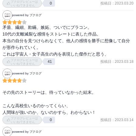
ブクログレビューは
投稿日
:
2023.03.20
0
「十代に共感する奴はみんな嘘つき」だけど「十代に共感できない
いいねできません
(しない)奴もみんな嘘つき」だと思う　「自分の昔の頃はこうだっ
powered by ブクログ
た」と美化しすぎて今の十代の今を正しく認識しようとしない人も
嘘つきである

矛盾、繊細、欺瞞、嫉妬、ついでにブラコン。

10代の支離滅裂な感情をストレートに表した作品。

「きみの絶望が他人の絶望への顔パスになるとでも思っている
本当の自分を見つけられなくて、他人の感情を勝手に想像して自分
の？」(p.141)

が形作られていく。

自分と他人を重ねることは勝手だけど、それを持ち出したら共感エ
これは宇宙人・女子高生の内を表現した傑作だと思う、
ピ自由に語ったり自分とひとまとめにしていい理由にはならないん
ブクログレビューは
投稿日
:
2023.03.18
41
いいねできません
だよね

powered by ブクログ
「偶然的に愛し合っていて、だから付き合うっていう形式以外不
純」すごくそうだなと思うしそれが一番素敵ではあるけれど、結局
「愛されたい」や性欲、他者への優越感が欲しくなっちゃうって言
その先のストーリーは、待っていなかった結末。

ってるんだよね

自分が知っている狭いコミュニティから○○がいい、という理由で自
こんな高校生いるのかってくらい、

分なりに納得して見つけた人と、私たちは愛し合っているという偶
人間味が強いのか、ないのかすら、わからない！
然性を信じて生きていくものだよ
ブクログレビューは
投稿日
:
2023.03.14
0
いいねできません
powered by ブクログ