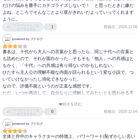
だけの悩みを勝手にカテゴライズしないで！　と思ったときに嫌だ
よね、ところでそんなことより星がきれいだよっていってくれます
ように。
ブクログレビューは
投稿日
:
2025.11.06
1
いいねできません
powered by ブクログ
書名は、十代から大人への言葉かと思ったら、同じ十代への言葉と
も読めたので、それが面白かった…そもそも「他人」への共感はと
もかく、「十代」への共感は有り得ないのかもしれない。

ひたすら主人公の理解不能な内面が語られるという変な小説で、つ
いていけなかったし消化できなかった。

なので、評価不能というのが正直な感想です。

ただ、いつか再読して、自分なりに理解してみたいとも思わせる不
思議な小説でした。
続きを読む
ブクログレビューは
投稿日
:
2025.11.04
0
いいねできません
powered by ブクログ
文体と作中のキャラクターの特徴上、パワーワード(恥ずかしい言い