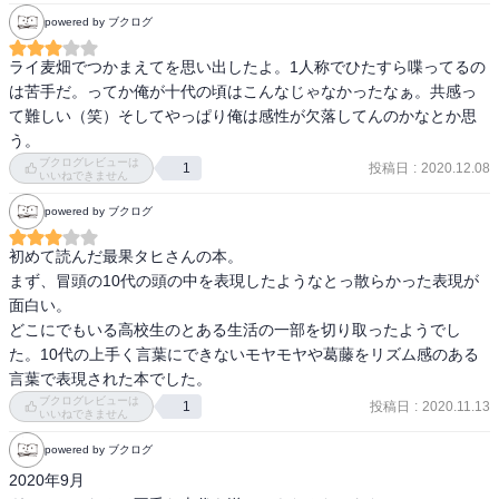
powered by ブクログ
ライ麦畑でつかまえてを思い出したよ。1人称でひたすら喋ってるの
は苦手だ。ってか俺が十代の頃はこんなじゃなかったなぁ。共感っ
て難しい（笑）そしてやっぱり俺は感性が欠落してんのかなとか思
う。
ブクログレビューは
投稿日
:
2020.12.08
1
いいねできません
powered by ブクログ
初めて読んだ最果タヒさんの本。

まず、冒頭の10代の頭の中を表現したようなとっ散らかった表現が
面白い。

どこにでもいる高校生のとある生活の一部を切り取ったようでし
た。10代の上手く言葉にできないモヤモヤや葛藤をリズム感のある
ブクログレビューは
投稿日
:
2020.11.13
1
いいねできません
powered by ブクログ
2020年9月
