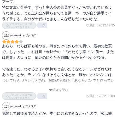
アップ。

特に文章が苦手で、ずっと主人公の言葉でだらだら書かれているよ
うな感じた。また主人公が拗らせてて言動一つ一つが自分勝手でイ
ライラする。自分が十代のときもこんな感じだったのかな。
ブクログレビューは
投稿日
:
2022.12.25
0
いいねできません
powered by ブクログ
あらら、ならば私も嘘つき。薄さだけに釣られて買い、最初の数頁
で、しまった、これは川上未映子の『『わたくし率 イン 歯ー、また
は世界』のように、薄いのにやたら時間がかかるやつかと後悔。

でも違った。わかるよその気持ちと言いたくなるシーンがどれだけ
あったことか。ラップになりそうな文体とか、確かにオバハンには
ついて行きづらいけど(笑)、教師の言動を「あなたパンでも作ってい
るんですか」と言ってみたり、一度は告った相手に「それ言われて
続きを読む
喜ぶと思ったの？」と毒づいてみたり。わかるよほんとに。

ブクログレビューは
投稿日
:
2022.05.03
0
いいねできません
傷ついても生きる。今日が好き。
powered by ブクログ
我慢して最後まで読んだが、本当に共感できなかったので、私は嘘