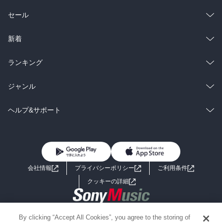
らず伝える事をあきらめていた。

総合
コミック
セール
文庫本のあとがきに、すっと

背中を見つめられている気分になる。

ラノベ
小説
総合
コミック
新着
"ずっと現在進行形で研ぎ澄ましていくばかりの人生だ。

雑誌・グラビア
ビジネス・実用
ラノベ
小説
総合
コミック
ランキング
そんなの、一生変わるわけない。"

BL・TL
雑誌・グラビア
ビジネス・実用
ラノベ
小説
総合
コミック
ジャンル
そうだね、と今日のわたしは思う。

今日のところは。

BL・TL
雑誌・グラビア
ビジネス・実用
ラノベ
小説
コミック
男性コミック
ヘルプ&サポート
BL・TL
雑誌・グラビア
ビジネス・実用
女性コミック
コミック誌
初めての方へ
ヘルプ
BL・TL
ライトノベル
男子向けラノベ
よくあるご質問
お問い合わせ
会社情報
プライバシーポリシー
ご利用条件
女子向けラノベ
小説
利用規約
クッキーの詳細
国内小説
海外小説
Copyright 2017 - 2026 Sony Music Entertainment(Japan) Inc.
By clicking “Accept All Cookies”, you agree to the storing of