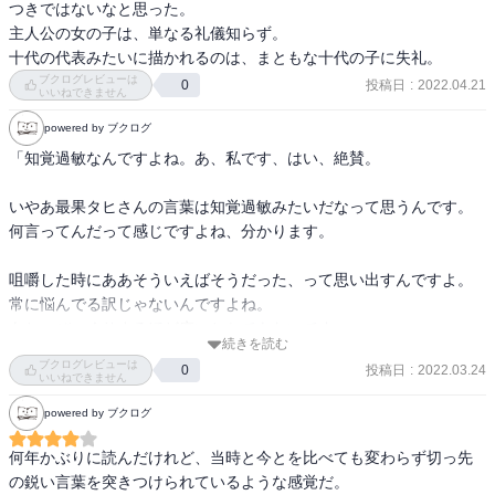
つきではないなと思った。

主人公の女の子は、単なる礼儀知らず。

十代の代表みたいに描かれるのは、まともな十代の子に失礼。
ブクログレビューは
投稿日
:
2022.04.21
0
いいねできません
powered by ブクログ
「知覚過敏なんですよね。あ、私です、はい、絶賛。

いやあ最果タヒさんの言葉は知覚過敏みたいだなって思うんです。
何言ってんだって感じですよね、分かります。

咀嚼した時にああそういえばそうだった、って思い出すんですよ。
常に悩んでる訳じゃないんですよね。

あと、びっくりするほど痛いとかでもないです。

続きを読む
ブクログレビューは
投稿日
:
2022.03.24
0
いやこれ診察なんですか？

いいねできません
この短編が歯に沁みるって話です。

powered by ブクログ
そこまで気にならないっていうか、、まあ、治療する程ではないか
何年かぶりに読んだけれど、当時と今とを比べても変わらず切っ先
なって感じなんですけど、。

の鋭い言葉を突きつけられているような感覚だ。
