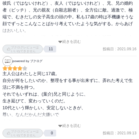
彼氏（ではないけれど）、友人（ではないけれど）、兄、兄の婚約
あ、マウスピース付けるかって？コーティングするよりいいですよ
者（ビッチ）、兄の親友（自殺志願者）、全方位に敵。過激で、極
ね。あ、じゃあとりあえずそれでお願いします。はい。様子見
端で、むきだしの女子高生の頭の中。私も17歳の時は不機嫌そうな
で。」
顔でずっとこんなことばかり考えていたような気がする。からあげ
はおいしい。

それにしても、あの頃の全速力で駆け抜けるような時間のことを今
続きを読む
の私が大人ぶって「なつかしい」なんて言って懐古したらやっぱり
ブクログレビューは
投稿日
:
2021.09.16
11
怒られるのだろうか。「は？きも。お前に私のなにがわかんの？」

いいねできません
今の私と、過去の私は、たしかに限りなく他者だ。だって未来の私
powered by ブクログ
も今の私からはそうであって欲しいし。
主人公はわたしと同じ17歳。

自分が何をしたいのか、整理をする事が出来ずに、弄れた考えで生
活に不満を持つ。

それでもいずれは、(葉介)兄と同じように、

生き延びて、変わっていくのだ。

10代という輝かしい、安定しないときが、

尊い、なんだかんだ大嫌いで

大好き、だと思えた。
続きを読む
ブクログレビューは
投稿日
:
2021.09.13
0
いいねできません