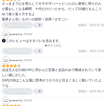
っと自分から遠ざかっていくんだろうな~

さっきまで心を荒らしてギザギザハートだったのに唐突に周りの人
が愛おしくなる瞬間、十代だけだったかも。だって23歳だもんこう
でも、過去も今もすき !
ゆう振り返り方するよ

最果さん甘いものへの絶対！信用！がすごい
ブクログレビューは
投稿日
:
2025.01.25
2
いいねできません
powered by ブクログ
このレビューはネタバレを含みます。
続きを読む
2023/9/30

ブクログレビューは
2024/11/3

投稿日
:
2024.11.04
1
いいねできません
1年越しに読み返しました。10代最後の年。エモと形容される文章だ
powered by ブクログ
と、そう感じながら読むようになってしまった。最初からずっと絶
望失望が綴られていたのに最後は希望で締められていることが、わ
ほぼ主人公の頭の中に浮かんだ言葉と会話のみで構成されていて新
たしは悲しかった。
しい感じがした。

10代の頃はこんな風に思考がコロコロと目まぐるしく動いていたよ
ブクログレビューは
投稿日
:
2024.09.17
0
いいねできません
powered by ブクログ