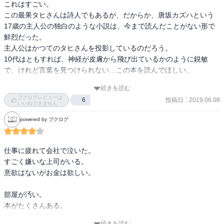
これはすごい。

この最果タヒさんは詩人でもあるが、だからか、唐坂カズハという
17歳の主人公の独白のような小説は、今まで読んだことがない形で
鮮烈だった。

主人公はかつてのタヒさんを投影しているのだろう。

10代はともすれば、神経が皮膚から飛び出ているかのように鋭敏
で、けれど言葉を見つけられない…この本を読んでほしい。
2019.6.8
続きを読む
ブクログレビューは
投稿日
:
2019.06.08
6
いいねできません
powered by ブクログ
仕事に疲れて会社で泣いた。

すごく嫌いな上司がいる。

意欲はないがお金は欲しい。

部屋が汚い。

本がたくさんある。

部屋の家電は姉のお古のポンコツ。

続きを読む