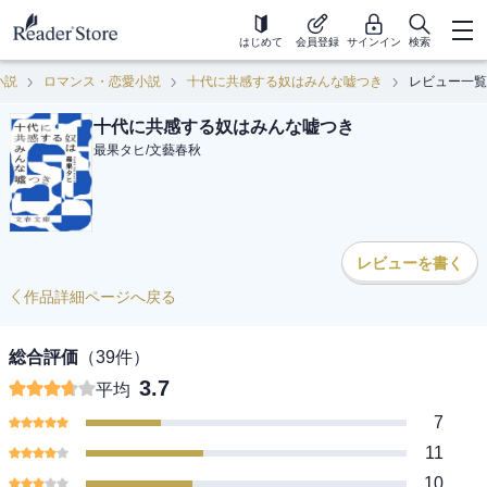
はじめて
会員登録
サインイン
検索
小説
ロマンス・恋愛小説
十代に共感する奴はみんな嘘つき
レビュー一覧
十代に共感する奴はみんな嘘つき
最果タヒ
/
文藝春秋
レビューを書く
作品詳細ページへ戻る
総合評価
（
39
件）
3.7
平均
7
11
10