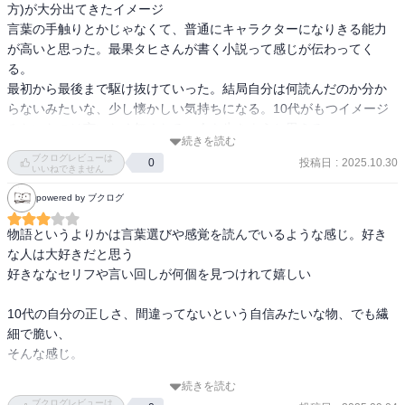
方)が大分出てきたイメージ

言葉の手触りとかじゃなくて、普通にキャラクターになりきる能力
が高いと思った。最果タヒさんが書く小説って感じが伝わってく
る。

最初から最後まで駆け抜けていった。結局自分は何読んだのか分か
らないみたいな、少し懐かしい気持ちになる。10代がもつイメージ
みたいなのは言いたく無くなる。今を生きようと思える
続きを読む
ブクログレビューは
投稿日
:
2025.10.30
0
いいねできません
powered by ブクログ
物語というよりかは言葉選びや感覚を読んでいるような感じ。好き
な人は大好きだと思う

好きななセリフや言い回しが何個を見つけれて嬉しい

10代の自分の正しさ、間違ってないという自信みたいな物、でも繊
細で脆い、

そんな感じ。

続きを読む
好きだなというよりかは嫌いじゃないなって思える作品
ブクログレビューは