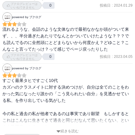
ブクログレビューは
投稿日
:
2024.01.29
0
いいねできません
powered by ブクログ
流れるような、会話のような文体なので最初なかなか頭がついて来
ず、、、半分過ぎたあたりでなんとかついていけたような？？？で
も読んでるのに全然頭にとどまらないから何度かえ？どゆこと？こ
んなこと言ってたっけ？って感じでページ戻ったりした
ブクログレビューは
投稿日
:
2023.04.05
0
いいねできません
powered by ブクログ
すごく最果タヒですごく10代

カズハのクラスメイトに対する決めつけが、自分は全てのことをわ
かった気になったり誰かの「こう見られたい自分」を見透かせてい
る私、を作り出している気がした

今の私と過去の私が他者であるのは事実であり願望　もしかすると
これはこんなに生きてきて過去と同じだなんて思いたくない、とい
う自己否定になるのかな

続きを読む