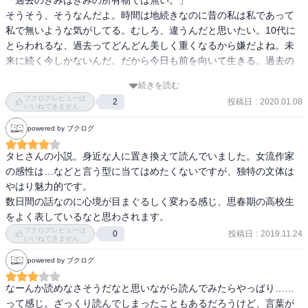
「過去のきみはきみの所有物では無い。」

そうそう、そうなんだよ。時間は地続きなのに昔の私は私であって
私で無いような気がしてる。むしろ、違うんだと思いたい。10代に
とらわれるな、過去ってどんどん美しく重くなるから嫌だよね。未
来に続く今しかないんだ。だから今日も前を向いて生きる。過去の
積み重ねのうえに立ちながら。
続きを読む
ブクログレビューは
投稿日
:
2020.01.08
2
いいねできません
powered by ブクログ
タヒさんの小説。身近な人に置き換えて読んでいました。女流作家
の感性は…などと言う型に当てはめたくないですが、独特の文体は
やはり魅力的です。

数日間の話なのに心境が目まぐるしく変わる感じ、思春期の高校生
をよく表しているなと思わされます。
ブクログレビューは
投稿日
:
2019.11.24
0
いいねできません
powered by ブクログ
なーんか読めなさそうだなと思いながら読んでみたらやっぱり……
って感じ。ざっくり読んでしまったこともあるだろうけど、言葉が