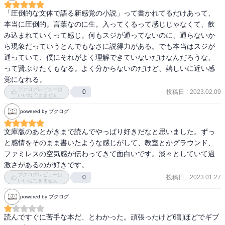
「圧倒的な文体で語る新感覚の小説」って書かれてるだけあって、
本当に圧倒的。言葉なのに生。入ってくるって感じじゃなくて、飲
み込まれていくって感じ。何もスジが通ってないのに、通らないか
ら現象だっていうとんでもなさに説得力がある。でも本当はスジが
通っていて、僕にそれがよく理解できていないだけなんだろうな、
って賢ぶりたくもなる。よく分からないのだけど、嬉しいに近い感
覚になれる。
ブクログレビューは
投稿日
:
2023.02.09
0
いいねできません
powered by ブクログ
文庫版のあとがきまで読んでやっぱり好きだなと思いました。ずっ
と感情をそのまま書いたような感じがして、教室とかグラウンド、
ファミレスの空気感が伝わってきて面白いです。淡々としていて過
激さがあるのが好きです。
ブクログレビューは
投稿日
:
2023.01.27
0
いいねできません
powered by ブクログ
読んですぐに苦手な本だ、とわかった。頑張ったけど6割ほどでギブ