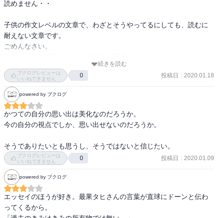
読めません・・

子供の作文レベルの文章で、わざとそうやってるにしても、読むに
耐えない文章です。

ごめんなさい。

文学としても小説としても個人的に評価できません・・。

続きを読む
私が、もう「そんなことわからないおばちゃん」だからでしょう
ブクログレビューは
投稿日
:
2020.01.18
0
か？

いいねできません
だったらまあ、それでもいいかなー。

powered by ブクログ
自分が若いときには、それなりに自分に合った作品に出会うことが
かつての自分の思い出は美化なのだろうか。

できたと思うので。
今の自分の視点でしか、思い出せないのだろうか。

そうでありたいとも思うし、そうではないと信じたい。
ブクログレビューは
投稿日
:
2020.01.09
0
いいねできません
powered by ブクログ
エッセイのほうが好き。最果タヒさんの言葉が直球にドーンと伝わ
ってくるから。
