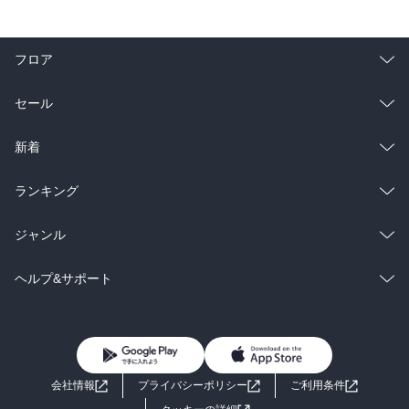
フロア
総合
コミック
セール
ラノベ
小説
総合
コミック
新着
雑誌・グラビア
ビジネス・実用
ラノベ
小説
総合
コミック
ランキング
BL・TL
雑誌・グラビア
ビジネス・実用
ラノベ
小説
総合
コミック
ジャンル
BL・TL
雑誌・グラビア
ビジネス・実用
ラノベ
小説
コミック
男性コミック
ヘルプ&サポート
BL・TL
雑誌・グラビア
ビジネス・実用
女性コミック
コミック誌
初めての方へ
ヘルプ
BL・TL
ライトノベル
男子向けラノベ
よくあるご質問
お問い合わせ
会社情報
プライバシーポリシー
ご利用条件
女子向けラノベ
小説
利用規約