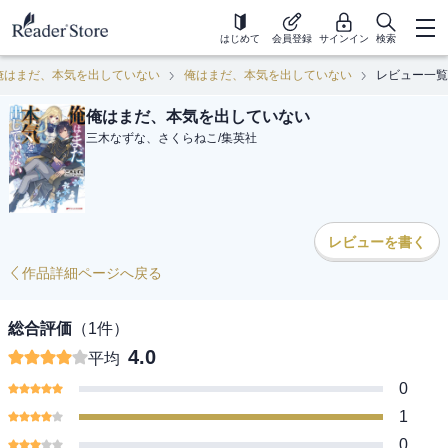
はじめて
会員登録
サインイン
検索
俺はまだ、本気を出していない
俺はまだ、本気を出していない
レビュー一覧
俺はまだ、本気を出していない
三木なずな、さくらねこ
/
集英社
レビューを書く
作品詳細ページへ戻る
総合評価
（
1
件）
4.0
平均
0
1
0