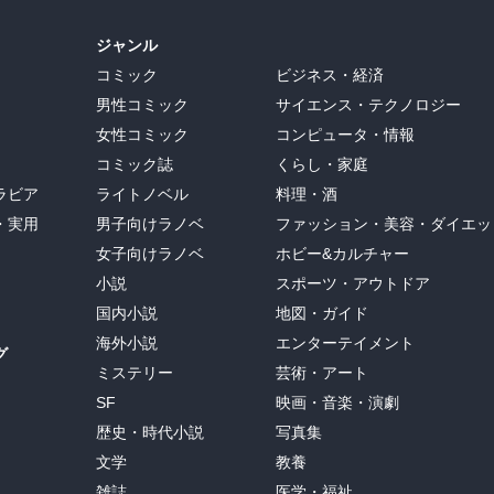
ジャンル
コミック
ビジネス・経済
男性コミック
サイエンス・テクノロジー
女性コミック
コンピュータ・情報
コミック誌
くらし・家庭
ラビア
ライトノベル
料理・酒
・実用
男子向けラノベ
ファッション・美容・ダイエッ
女子向けラノベ
ホビー&カルチャー
小説
スポーツ・アウトドア
国内小説
地図・ガイド
海外小説
エンターテイメント
グ
ミステリー
芸術・アート
SF
映画・音楽・演劇
歴史・時代小説
写真集
文学
教養
雑誌
医学・福祉