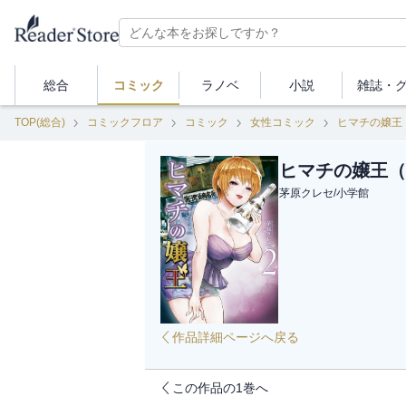
総合
コミック
ラノベ
小説
雑誌・
TOP(総合)
コミックフロア
コミック
女性コミック
ヒマチの嬢王
ヒマチの嬢王（
茅原クレセ
/
小学館
作品詳細ページへ戻る
この作品の1巻へ