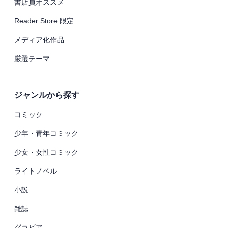
書店員オススメ
Reader Store 限定
メディア化作品
厳選テーマ
ジャンルから探す
コミック
少年・青年コミック
少女・女性コミック
ライトノベル
小説
雑誌
グラビア