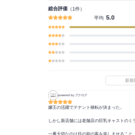
総合評価
（
1
件）
5.0
平均
新着
powered by ブクログ
嬢王の活躍でテナント移転が決まった。

しかし新店舗には老舗店の巨乳キャストのミラ
一番大切なのは目の前の客を楽しませること