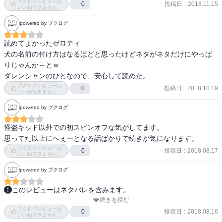
ブクログレビューは
投稿日
:
2018.11.15
0
そして、本編でも出てきたけど、安室の初恋の人が灰原の母……。

いいねできません
あの二人、腹割って話したら色々分かることがありそう。
powered by ブクログ
妃先生は小五郎のようなカスにベタ惚れなのが最大の欠点なんだよ
読めてよかったゼロティ

な。

犬の名前の付け方はなるほどと思ったけどネタがネタだけにやっぱ
基本的に本編に準じてるけど、ハロは本編に出るんだろうか？
りじゃんか～とｗ

ダレンシャンのひとなので、安心して読めた。
ブクログレビューは
投稿日
:
2018.10.19
0
いいねできません
powered by ブクログ
怪盗キッド以外での初スピンオフな気がしてます。

思ってた以上にへぇーとなる話ばかりで続きが気になります。
ブクログレビューは
投稿日
:
2018.08.17
0
いいねできません
powered by ブクログ
このレビューはネタバレを含みます。
続きを読む
あかん！これはあかんわ～‼

ブクログレビューは
スピンオフ系の漫画は買わへんけど、コナンがしばらく発売されへ
投稿日
:
2018.08.16
0
いいねできません