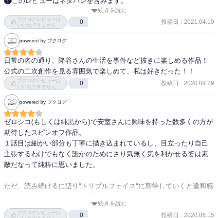
このレビューはネタバレを含みます。
続きを読む
普段の安室さんの様子を覗いている様な内容で面白かったです！そ
ブクログレビューは
れにしても睡眠時間2時間は少なすぎでは、、、！？三つの顔を代わ
投稿日
:
2021.04.10
0
いいねできません
りばんこする毎日がいかに大変か知る事にもなりました、、、
powered by ブクログ
日常の名の通り、降谷さんの生活を事件など抜きに楽しめる作品！

公式の二次創作を見る雰囲気で楽しめて、私は好きだった！！
ブクログレビューは
投稿日
:
2020.09.29
0
いいねできません
powered by ブクログ
ゼロシコ(もしくは純黒から)で安室さんに興味を持った数多くの方が
期待したスピンオフ作品。

１話目は細かい部分も丁寧に描き込まれているし、目立ったり自己
主張するわけでもなく誰かのためにさり気無く気を利かせる姿は素
敵だなって純粋に思いました。

ただ、読み続けるに辺り"トリプルフェイス"に期待していくと違和感
やそうじゃナイだろ感は結構出てくるかなと。

続きを読む
コナンや毛利さんが出ない分梓さんやオリジナルキャラの出番は割
ブクログレビューは
投稿日
:
2020.06.15
0