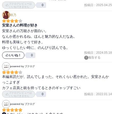
眉毛たったの6巻しか見れないの…？勘弁してー。
ブクログレビューは
滅茶苦茶過ぎて正直笑ってしまう。

投稿日
:
2025.04.25
0
いいねできません
犬の名前をハロにする理由づけも

咲乃
無理矢理で面白かった。

安室さんの料理が好き
ミステリアスな安室さんの日常を垣間見る

安室さんの万能さが面白い。

というよりは、コメディ的な読み味だった。
なんか惹かれるね。ほんと魅力的な人だなあ。

料理も美味しそうで好き。

ゆっくりしたい時に、のんびり読んでる。
投稿日
:
2024.05.18
いいね！
0
報告する
powered by ブクログ
本編未読だが、読んでしまった。それくらい惹かれた。安室さんか
っこよすぎ

カフェ店員と銃を持ってるときのギャップすごい
ブクログレビューは
投稿日
:
2022.01.14
0
いいねできません
powered by ブクログ