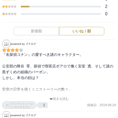
2
0
新着順
いいね！順
powered by ブクログ
『名探偵コナン』の愛すべき謎のキャラクター。

公安部の降谷  零、探偵で喫茶店ポアロで働く安室  透、そして謎の
黒ずくめの組織のバーボン。

しかし、本当の顔は？

安室の日常を描くミニストーリーの数々。

意外な顔もあり、楽しめます。
続きを読む
ブクログレビューは
投稿日
:
2019.08.19
1
いいねできません
powered by ブクログ