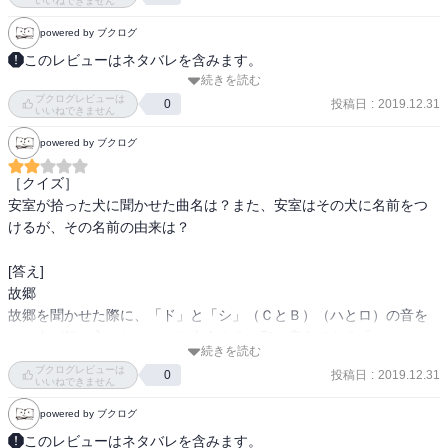
と多めなので、公安としての姿や組織の人間としての姿を見たい人
いいねできません
にはかなり物足りないです。

powered by ブクログ
ハロ自体はとても可愛いと思う。でもちょっと出てきて安室さんと
このレビューはネタバレを含みます。
絡む程度の野良でいて欲しかった。公安や組織で動いてたら犬飼う
続きを読む
なんでもそつなこなしてしまう安室のクールな日常

とか無理では…

ブクログレビューは
スーパーでの単語の違いを把握してたり

投稿日
:
2019.12.31
0
１話の終わりを見る限り映画から時系列はかなり違うと思うので以
いいねできません
超絶ドラテクシーンはやはり例のマジキチフェイスw

降の話もズレはあるだろうけど、風見も残念なキャラ過ぎて公安の
powered by ブクログ
あととにかくハロがかわいい　「アンッ」って鳴き声いいよね
人間とは思えないのがなんとも。

［クイズ］

青山先生の赤ペン入ってたり監修入ってるとは言えど、ご本人が描
安室が拾った犬に聞かせた曲名は？また、安室はその犬に名前をつ
かれている訳ではないので全体的に考えたら物足りない部分が多い
けるが、その名前の由来は？

かもです。

公式同人と考えたり、細かい事は気にせず何でも受け入れられる人
[答え]

は楽しめるのでは。

故郷

故郷を聞かせた際に、「ド」と「シ」（ＣとＢ）（ハとロ）の音を
コミック版では白黒にされてしまうけど新井先生のカラーはとても
その犬が気に入ったことから由来する。和の音名である「ハニホヘ
綺麗なので雑誌もしくは公式アプリで見て欲しい！

続きを読む
トイロハ」からとっている。
ブクログレビューは
正直コミックスの値段考えたらカラーページ入れてもいいと思うん
投稿日
:
2019.12.31
0
いいねできません
だ。。

powered by ブクログ
表紙は２度楽しめる仕様なのでカバーかけたり本棚にしまう前にち
ゃんと見て欲しい！！
このレビューはネタバレを含みます。