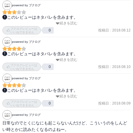
んのと、安室さんが嫌いじゃないので、本屋で見て即買いしたけ
powered by ブクログ
ど、、、

内容が薄すぎる、、、、通常のコナンより高いのに、、、

このレビューはネタバレを含みます。
期待度が高かったせいもあるけど、かなり残念。

続きを読む
作者監修の安室透が主人公の公式スピオフ！

コナンということで☆1つプラスにしたけど、ほんま☆１つやわ(;_;)
ブクログレビューは
TIME.1　三足の草鞋

投稿日
:
2018.08.12
0
いいねできません
TIME.2　It's a piece of cake

powered by ブクログ
TIME.3　眠くない…

TIME.4　特製カラスミパスタ

このレビューはネタバレを含みます。
TIME.5　君も…

続きを読む
購入。

TIME.6　舌をかまないように

ブクログレビューは
投稿日
:
2018.08.10
0
TIME.7　眠れないんですか？

いいねできません
トリプルフェイスの男の日常！ニヤニヤしながら読んでました(笑)。
TIME.8　綺麗にしてやるよ

powered by ブクログ
事件とかなくても、できるオトコなのね～(笑)

TIME.9　いけないよ

完全監修だけあって、イラストに違和感がなく、好印象。私的にこ
TIME.10　決めた

このレビューはネタバレを含みます。
ういうの好きなので、全然おっけ～(笑)
続きを読む
帯の縦幅が広くて何事かと思ったら表紙がトリプルフェイスだっ
青山剛昌秘蔵ネーム＋α

ブクログレビューは
た。なるほど。

投稿日
:
2018.08.09
0
いいねできません
TIME3のおまけ？が好き。例えはないんですね。笑
次回は、風見と一緒にバータイム
powered by ブクログ
日常なのでとくになにも起こらないんだけど、こういうのをしんど
い時とかに読みたくなるのよねー。
