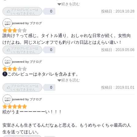
続きを読む
「日常」と書いて「ティータイム」と読むらしい。

ブクログレビューは
ただただ安室さんが如何に完璧でカッコイイかを描く漫画。

投稿日
:
2019.10.28
0
いいねできません
文字が多く読むのに時間が掛かる本編と違い、サクッと読める。

powered by ブクログ
帯・カバー・カバー裏の連動ギミックが仕込まれてるんだけど、電
子書籍でも再現されてるんだろうか？（特に帯。）

誰向け？って感じ。タイトル通り、おしゃれな日常が続く。女性向
けだよね。同じスピンオフでも釣りバカ日誌とはえらい違い！
フルフェイスは格闘には向かないよ。

ブクログレビューは
投稿日
:
2019.05.06
0
って田丸浩史さんの『超兄貴』で言ってた。

いいねできません
まぁ、頭以外は守れないし、視界が遮られて相手を見失うからね。

powered by ブクログ
（要は簡単に拘束される。）

このレビューはネタバレを含みます。
で・・・。

続きを読む
息抜きにちょうどいいテンション。

TIME.3 の後は焼鳥屋に行ったみたいなんだけど、それって酒なので
ブクログレビューは
投稿日
:
2019.01.01
0
いいねできません
は？

安室の昔の仲間……（同期？）

車で来てるのに。

powered by ブクログ
高木刑事の先輩だった伊達さん？

飲酒運転になるのでは？

佐藤刑事が昔好きだった松田刑事。

絵がうまーーーーーーい！！！

と、組織に一緒に潜入していたコードネーム確かライ（本名なんだ
てか、あんな堂々と公安の人間と動き回ってて、目立ちすぎじゃな
っけ）。

安室さんも生きてるんだなぁと思える。もうめちゃくちゃ最高の人
いの？

と、もう一人見たことない人がいるんだけど、誰？

生を送ってほしい。
黒の組織にバレないの？
