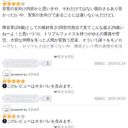
安室の女向け内容かと思いきや、それだけではない面白さもあり良
かった(いや、安室の女向けであることには違いないんだけど)。

降谷零(29歳)としての格好良さ(同世代視点で見てこんな超人29歳い
ねーよ！と思いつつ)、トリプルフェイスを持つがゆえの重責や苦
労、大切な仲間を失った人間が背負う悲哀、そういう諸々をモノロ
ーグなし、セリフもさほど多くない中、降谷という男の表情や生活
で魅せるマンガになっている。

続きを読む
ポアロでの梓さんとの会話とか、「実際にありそう感」がすごく
ブクログレビューは
投稿日
:
2019.01.14
1
て、正に「降谷さん(という魅力的な男性)の日常を覗いている」感に
いいねできません
ファンとしてドキドキした。

powered by ブクログ
ベルモットとユーモア交えた大人の会話をし、日本酒フランベで本
このレビューはネタバレを含みます。
格的な和食を作り、上司として部下を思いやりつつ指導し、ドライ
続きを読む
安室透のスピンオフだし、女性受けを主とした話なのかな？とか思
ブテクは常軌を逸し(この辺映画ネタで笑った)、お年寄りから動物に
ブクログレビューは
いながら見始めたら、ワンちゃんが懐きはじめてもうどうしていい
投稿日
:
2025.08.24
0
いいねできません
まで優しい。いや、どんだけ格好良いんですか安室さん(降谷さん)！
か分からない。あまりにも可愛い。

powered by ブクログ
しかも少年零の過去と完璧にリンクさせていて頭を抱えてしまう。
このレビューはネタバレを含みます。
警察学校編どころか、本編よりも好きかもしれない。ハロちゃんの
続きを読む
恰好良い安室さんの表現が
