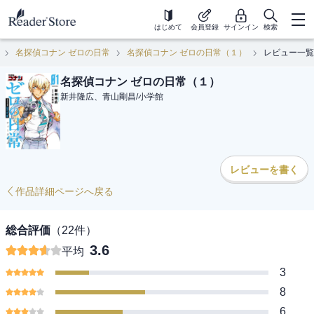
はじめて
会員登録
サインイン
検索
名探偵コナン ゼロの日常
名探偵コナン ゼロの日常（１）
レビュー一覧
名探偵コナン ゼロの日常（１）
新井隆広、青山剛昌
/
小学館
レビューを書く
作品詳細ページへ戻る
総合評価
（
22
件）
3.6
平均
3
8
6