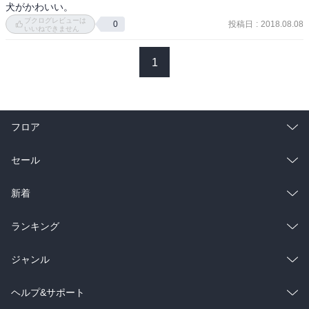
犬がかわいい。
ブクログレビューは
投稿日
:
2018.08.08
0
いいねできません
1
フロア
総合
コミック
セール
ラノベ
小説
総合
コミック
新着
雑誌・グラビア
ビジネス・実用
ラノベ
小説
総合
コミック
ランキング
BL・TL
雑誌・グラビア
ビジネス・実用
ラノベ
小説
総合
コミック
ジャンル
BL・TL
雑誌・グラビア
ビジネス・実用
ラノベ
小説
コミック
男性コミック
ヘルプ&サポート