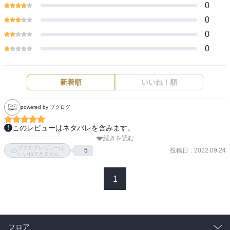
0
0
0
0
新着順
いいね！順
powered by ブクログ
このレビューはネタバレを含みます。
続きを読む
マリさんの思いがガンガン伝わる、熱い一冊。

ブクログレビューは
最終巻なのが残念。もっと読みたかった。

投稿日
:
2022.09.24
5
いいねできません
でも伝えたいことは全て描かれている気もする。

1
単なるタイムスリップマンガではない！とこの一冊のページを捲り
ながらドキドキ。

なんとテルマエ・ロマエの世界からルシウスもタイムスリップ！！

最後は円谷さんや手塚治虫さん、プラトンなどマリさんの敬愛する
フロア
人達が登場！
