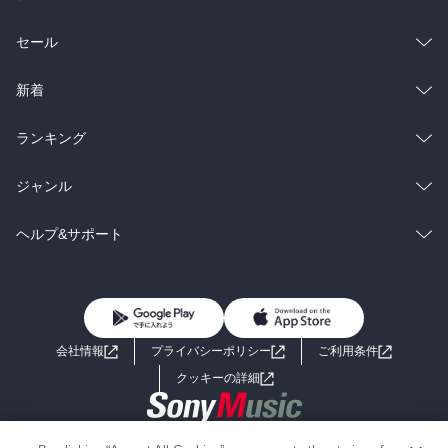
総合
コミック
セール
私も歴史の中に生きている。

苦境のあと荒むこともできるし、優れた文化を生むこともできる。

作中に、印象的なセリフがいくつもあった。

ラノベ
小説
総合
コミック
新着
1巻から読み返したくなった。

雑誌・グラビア
ビジネス・実用
ラノベ
小説
総合
コミック
ランキング
テルマエ・ロマエも。
BL・TL
雑誌・グラビア
ビジネス・実用
ラノベ
小説
総合
コミック
ジャンル
BL・TL
雑誌・グラビア
ビジネス・実用
ラノベ
小説
コミック
男性コミック
ヘルプ&サポート
BL・TL
雑誌・グラビア
ビジネス・実用
女性コミック
コミック誌
初めての方へ
ヘルプ
BL・TL
ライトノベル
男子向けラノベ
よくあるご質問
お問い合わせ
会社情報
プライバシーポリシー
ご利用条件
女子向けラノベ
小説
利用規約
クッキーの詳細
国内小説
海外小説
Copyright 2017 - 2026 Sony Music Entertainment(Japan) Inc.