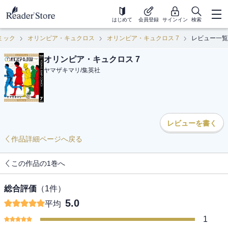
はじめて
会員登録
サインイン
検索
ミック
オリンピア・キュクロス
オリンピア・キュクロス 7
レビュー一覧
オリンピア・キュクロス 7
ヤマザキマリ
/
集英社
レビューを書く
作品詳細ページへ戻る
この作品の1巻へ
総合評価
（
1
件）
5.0
平均
1