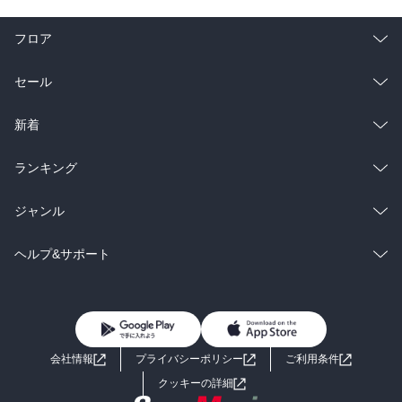
フロア
総合
コミック
セール
ラノベ
小説
総合
コミック
新着
雑誌・グラビア
ビジネス・実用
ラノベ
小説
総合
コミック
ランキング
BL・TL
雑誌・グラビア
ビジネス・実用
ラノベ
小説
総合
コミック
ジャンル
BL・TL
雑誌・グラビア
ビジネス・実用
ラノベ
小説
コミック
男性コミック
ヘルプ&サポート
BL・TL
雑誌・グラビア
ビジネス・実用
女性コミック
コミック誌
初めての方へ
ヘルプ
BL・TL
ライトノベル
男子向けラノベ
よくあるご質問
お問い合わせ
会社情報
プライバシーポリシー
ご利用条件
女子向けラノベ
小説
利用規約
クッキーの詳細