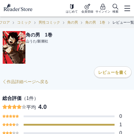
はじめて
会員登録
サインイン
検索
フロア
コミック
男性コミック
角の男
角の男 1巻
レビュー一覧
角の男 1巻
山うた
/
新潮社
レビューを書く
作品詳細ページへ戻る
総合評価
（
1
件）
4.0
平均
0
1
0