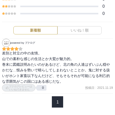
0
0
新着順
いいね！順
powered by ブクログ
差別と対立の中の友情。

山での素朴な感じの生活とか大鷲が魅力的。

巻末に図鑑説明みたいのがあるけど、北の角の人達はずいぶん穏や
かだな…恨みを勢いで晴らしてしまわないとことか。鬼に対する扱
いがホント家畜以下なんだけど、そもそもそれが可能になる利己的
な雰囲気がこの国にはある感じだな。
ブクログレビューは
投稿日
:
2021.11.19
0
いいねできません
1