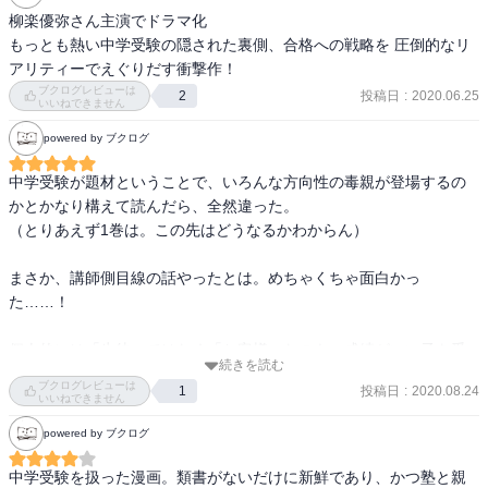
中で、理想に燃えるだけで実力が伴わない新人塾講師佐倉と露悪的
柳楽優弥さん主演でドラマ化

なトップ塾講師黒木を筆頭に、受験生一人ひとりの事情と成長、佐
もっとも熱い中学受験の隠された裏側、合格への戦略を 圧倒的なリ
倉の挫折と成長、黒木のトラウマからの解放などが語られる素晴ら
アリティーでえぐりだす衝撃作！
しい群像劇・ビルドゥングスロマンとなっています。

ブクログレビューは
投稿日
:
2020.06.25
2
いいねできません
綿密な取材に基づく群像劇・ビルドゥングスロマンで、取材元の業
powered by ブクログ
界からリアリティを認められているという図式は、先日読了した
「コウノドリ」と同じ構図です。（そう言えば、主人公はどちらも
中学受験が題材ということで、いろんな方向性の毒親が登場するの
「さくら先生」です‼）

かとかなり構えて読んだら、全然違った。

面白くならないわけがありません。てか面白いです。読んでくださ
（とりあえず1巻は。この先はどうなるかわからん）

い、ほんと。お勧めします。

まさか、講師側目線の話やったとは。めちゃくちゃ面白かっ
さらに（おそらくですが）ある学年を、小5の3月から受験当日であ
た……！

る小6の2月まで追う構成となるでしょう。限られた期間を描き切
り、期間の終わりとともに物語の世界にも幕が下ろされる作品が好
個人的には「生徒」ではなく「お客様」なのも、成績がいい子を受
物なので、ここにも期待できます。（例えば高校3年間をきっちり描
続きを読む
け入れて塾としての地位を確定させるというやり方も嫌いではな
き切った「けいおん」とか「ときめきメモリアル」とか。逆に、い
ブクログレビューは
投稿日
:
2020.08.24
1
い。

いいねできません
つまでたっても世界が閉じない「涼宮ハルヒの憂鬱」とかだと、世
界はだんだん色あせてしまうように思えるのです）

powered by ブクログ
このあたりはデリケートなのであんまり言い切れないけど、「とり
あえず大学まで」がメインやったわたしの世代では、「専門的なこ
中学受験を扱った漫画。類書がないだけに新鮮であり、かつ塾と親
1巻は「受験塾は子供の将来を売る場所」と嘯く黒木の異常さと、そ