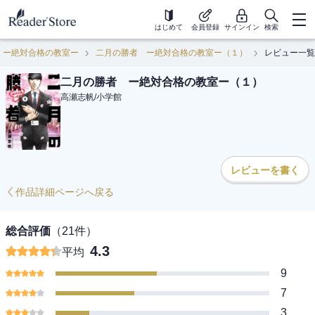
はじめて
会員登録
サインイン
検索
 ー絶対合格の教室ー
二月の勝者 ー絶対合格の教室ー（１）
レビュー一覧
二月の勝者 ー絶対合格の教室ー（１）
高瀬志帆
/
小学館
レビューを書く
作品詳細ページへ戻る
総合評価
（
21
件）
4.3
平均
9
7
3