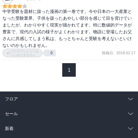
と思っていることが後の巻で出てきます。本筋と関係あるかどうか
中学受験を題材に扱った漫画の第一巻です。今や日本の一大産業と
わかりませんが、黒木には大人の発達障害が入っているんじゃない
なった受験業界。子供を扱ったあやしい部分を感じて目を背けてい
かなあと思ったりします。

ましたが、わかりやすく現実が描かれてます。特に数値的データが
豊富で、現代の入試の様子がよくわかります。物語に登場したお父
黒木がサッカーの経験者らしいことも何かの伏線なのでしょうか。

さんに共感してしまう私は、もっとちゃんと受験を考えないといけ
ないのかもしれません。
現在10巻まで読み進んでいますが、もっとたくさんの生徒が、もっ
ブクログレビューは
投稿日
:
2018.02.17
0
とたくさんの講師が、もっと気になっている状態ですｗ

いいねできません
続編を首を長くして待ち望んでいます。
1
フロア
総合
コミック
セール
ラノベ
小説
総合
コミック
新着