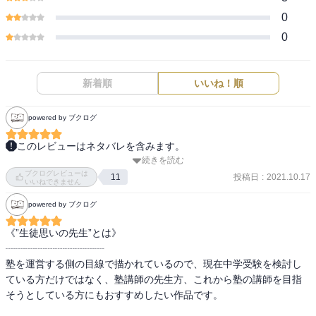
0
0
新着順
いいね！順
powered by ブクログ
このレビューはネタバレを含みます。
続きを読む
ンガ、ンガンガ。（面白かった）ンガンガンガ、ンガ。（校長が真
ブクログレビューは
面目な顔でンガと言うのが面白かった。）原始人のことばなんだと
投稿日
:
2021.10.17
11
いいねできません
か。ンガ。（よくわからない・・・）
powered by ブクログ
《”生徒思いの先生”とは》

┈┈┈┈┈┈┈┈┈┈

塾を運営する側の目線で描かれているので、現在中学受験を検討し
ている方だけではなく、塾講師の先生方、これから塾の講師を目指
そうとしている方にもおすすめしたい作品です。
