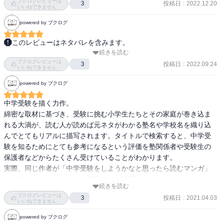
ブクログレビューは
2020年の大学受験改革を目前に、激変する中学受験界に現れたのは
投稿日
:
2022.12.20
3
入塾させる。

いいねできません
生徒を第一志望校に絶対合格させる最強最悪の塾講師・黒木蔵人！
powered by ブクログ
受験の神様か、拝金の悪魔か？ 早期受験が一般化する昨今、もっと
最下位クラスはお客さんなので何もしなくて良いという黒木の方針
も熱い中学受験の隠された裏側、合格への戦略を圧倒的なリアリテ
に反して佐倉は空回りするが、塾を辞めさせないために黒木がフォ
このレビューはネタバレを含みます。
ィーでえぐりだす衝撃の問題作！

ローする。
続きを読む
中学受験塾が舞台、塾講師が主人公のマンガです。

ブクログレビューは
自分自身が大手塾に通塾して中学受験を経験していること、勤務校
投稿日
:
2022.09.24
3
・‥…━━━☆・‥…━━━☆・‥…━━━☆

いいねできません
が私立中学（受験の対象校）であることなどから、とても身近なテ
powered by ブクログ
ーマです。

感想は最終巻にまとめて記載予定です。
中学受験を描く力作。

絵も丁寧に描かれていますし、「なつかしさ」半分、「（受験生や
綿密な取材に基づき、受験に挑む小学生たちとその家庭が巻き込ま
保護者に対しての声掛けの）勉強」半分、ということで、楽しく読
れる大渦が、読む人が読めば元ネタがわかる塾名や学校名を織り込
み進められそうです。
んでとてもリアルに描写されます。タイトルで検索すると、中学受
験を知るためにとても参考になるという評価を塾関係者や受験生の
保護者などからたくさん受けていることがわかります。

実際、同じ作者が「中学受験をしようかなと思ったら読むマンガ」
を出版しており、こちらは書店では中学受験コーナーに並んでいま
続きを読む
す。

ブクログレビューは
投稿日
:
2021.04.03
3
いいねできません
もちろん単に中学受験事情を紹介するだけではなく、中学受験の渦
powered by ブクログ