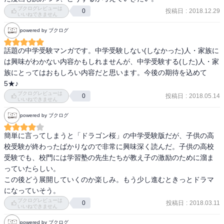
この時点では鼻持ちならない嫌味な子、前田花恋。

ブクログレビューは
投稿日
:
2018.12.29
0
サッカー少年、粘りが身上、三浦佑星。

いいねできません
受験の動機付けができて、下剋上なるか、加藤匠。

powered by ブクログ
これまでに黒木が語った中学受験論は

話題の中学受験マンガです。中学受験しない(しなかった)人・家族に
・　平凡な子ほど中学受験すべき。

は興味がわかない内容かもしれませんが、中学受験する(した)人・家
・　才能がものをいう芸術・スポーツは厳しい。勉強のほうがまだ
族にとってはおもしろい内容だと思います。今後の期待を込めて
努力のリターンが得やすい。

5★♪
・　他に好きなことがある子ほど受験をやめなくていい。

ブクログレビューは
投稿日
:
2018.05.14
0
いいねできません
powered by ブクログ
さらに、細かい伏線が気になります。

冒頭、黒木の左手首にミサンガ？が巻かれているのがクローズアッ
簡単に言ってしまうと「ドラゴン桜」の中学受験版だが、子供の高
プされています。

校受験が終わったばかりなので非常に興味深く読んだ。子供の高校
何かを心に誓うところがあって、事あるごとにミサンガに触れて誓
受験でも、校門には学習塾の先生たちが教え子の激励のために溜ま
いを再確認しているのではないか。

っていたらしい。

この後どう展開していくのか楽しみ。もう少し進むときっとドラマ
あと、黒木の机の上がぐっちゃぐちゃです。

になっていそう。
「勉強のできない人の気持ちがわからないんですね」との佐倉の発
ブクログレビューは
投稿日
:
2018.03.11
0
いいねできません
言に「――はい。わかりません」と答えているのですが、これ、皮
肉や嫌味ではなく、本当にわからなくて理解できるようになりたい
powered by ブクログ