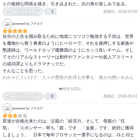
とを勉強したいなら大学院から」と、いうところがあった。

との複雑な関係を描き、引き込まれた。次の巻が楽しみである。
れに反感を抱く佐倉の青臭さを印象付けるエピソードを中心に、生
ブクログレビューは
投稿日
:
2018.03.05
1
徒からは成績順にΩ、A、Rに構成されている桜花ゼミナール吉祥寺
いいねできません
（大学でもある程度は専門的なことができるけれど、じゃあそれで
校の小6生徒たちから、Ωクラス所属の島津順、前田花恋の2人、外部
就職するのか？　と、いうと、すべての人が、就職するための学び
powered by ブクログ
生として模擬試験を受験して勧誘される三浦佑星、そして最下位Rク
として大学進学をしているわけではなさそうやったので）

ラスの中のさらに最下位、加藤匠にスポットライトが当たります。

自分の人生を掴み取るために地道にコツコツ勉強する子供は、世界
でも、今は、高校から専門的な分野に進んでもええんかもな……
を魔物から救う勇者のようにヒーローで。それを後押しする家族や
ちなみに登場する受験生は戦国武将の苗字を名乗り、一人ひとりが
と、わが子を見て思っている。

塾講師は、ワールドカップ優勝国のようにカッコ良いチーム。そし
それぞれ描き分けられています。島津君、前田さんや柴田さんあた
てそのリアルなストーリーは創作やファンタジーや超人アスリート
りには単に苗字を借りているだけで特に元ネタの武将のイメージは
……いた。笑

の成功譚よりもドラマチックだ。

ありませんが、直江さんにはなんとなく直江兼続のイメージがちら
そんなことを思った。

つきます。後に出てくる「織田」君は完全に信長のイメージです
もしかすると、すでに世間では中学生から専門的な分野に進む世の
わかりにくいけど、人々の普段の生活も仕事も、誰かの想いをみん
ね。

中になっていたのかもしれない。

なで繋ぐ素晴らしいプロジェクトであることを再認識させてくれ
一方で塾関係者は草木から取られています。

続きを読む
た。

この巻だと杉山前校長、桂先生、橘勇作先生、木村先生などの名前
ブクログレビューは
投稿日
:
2026.05.01
0
ちょうど就活がテーマの「書店ガール」も並行して読んだ。

いいねできません
を見て取ることができます。

2015年初版の「書店ガール」では、大学3回生の子たちが「自分は何
中学受験は確かに外から「かわいそう」「つまらない子供になる」
powered by ブクログ
をしたいか？」「何ができるか？」「将来はどうしたいか？」「今
と思われる面もあるし、実は当の本人にとっては勉強がスポーツの
舞台は中堅塾「桜花ゼミナール」。

まで自分は何をやってきたか？」に直面せざるを得なくて、「どう
世界のようにやりがいのあるエンタメになりうることも知ってる。

君達が合格出来たのは、父親の「経済力」そして、母親の「狂
その吉祥寺校に、「化物級のトップ塾」フェニックス（元ネタはも
しよう」と、悩んでいるところやった。

気」　「スポンサー」即ち「親」です　「金脈」です。絶対に獲得
ちろんSAPIXですね）を辞めた黒木が校長として赴任してくるところ
かつて中学受験と大失敗を経験したものとしても、あの舞台をこう
しましょう。　日本で毎年プロサッカー選手になるのは、J1とJ2と
から物語は始まります。

それはそれで応援したい気持ちはあるけれど、果たしてこの漫画で
いう感動的なエンタメ作品にしてくれて、過去を肯定してあげたい