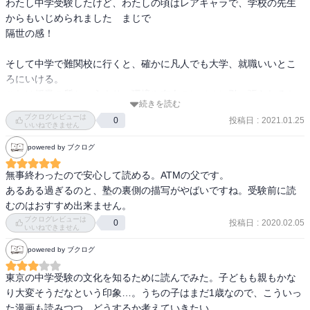
な……。

わたし中学受験したけど、わたしの頃はレアキャラで、学校の先生
「こっちはいつも質問は順番待ちしてんのに」

からもいじめられました　まじで

「だからあの男子に言っちゃったよ」

わたしのそんな考えが覆されるくらいの深さが、この漫画を通して
隔世の感！

「「落ちこぼれダッサー」って」

知れればいいなと思ってる。

「落ちこぼれのレベルに合わせるのなんか学校だけで十分だよ」

わたしの経験談だけでは、子どもへ未来を伝えるなんてとても足り
そして中学で難関校に行くと、確かに凡人でも大学、就職いいとこ
（なお、ここだけ見るととても嫌な奴なのですが、後の巻で前田花
なさすぎるからなあ。
ろにいける。

恋の内面もきちんと紹介されます。）

これは授業の質というより、環境や友人のレベルに引っ張られるか
続きを読む
らだと思う
言われた加藤匠は塾を辞めたいと言い出してしまいます…。

ブクログレビューは
投稿日
:
2021.01.25
0
いいねできません
それを思いとどまらせたのもまた、黒木の中学受験に関する広く深
い知識でした。鉄道好きな加藤匠に、鉄道研究会がある男子校を紹
powered by ブクログ
介し、目標を見つけた彼は俄然やる気を出すのです。

無事終わったので安心して読める。ATMの父です。

あるある過ぎるのと、塾の裏側の描写がやばいですね。受験前に読
もっとも、紹介した学校は「持ち偏差どんだけ足りないのか」と橘
むのはおすすめ出来ません。
先生があきれる上位校ばかり。一方で桂先生の「毎年必ず出るじゃ
ブクログレビューは
投稿日
:
2020.02.05
ないですか、ミラクル下克上系。特に男子は」の言葉もあって、相
0
いいねできません
変わらず黒木の真意は測りかねる状態です。

powered by ブクログ
東京の中学受験の文化を知るために読んでみた。子どもも親もかな
り大変そうだなという印象…。うちの子はまだ1歳なので、こういっ
さて、1巻ですでに、気になる子が３人出てきてしまいました。

た漫画も読みつつ、どうするか考えていきたい。