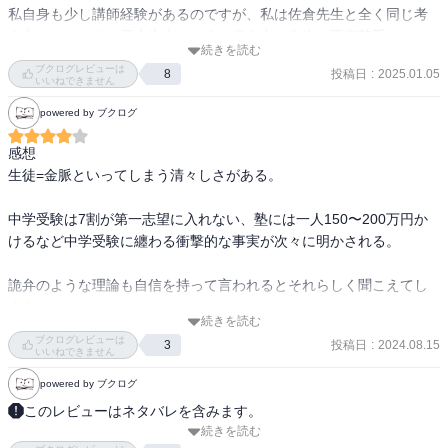
私自身も少し講師経験があるのですが、私は佐倉先生と全く同じ考
え方をしており、黒木先生のような考え方の先生は正直苦手でし
続きを読む
た。でも、こちらを読んで、「先生と一緒に頑張ろうね！」と励ま
ブクログレビューは
投稿日
:
2025.01.05
8
すのが「良い先生」とは限らないのだと気付かされました。

いいねできません
モチベーションを上げる方法についてもっと勉強したり、黒木先生
powered by ブクログ
のように目線を変えて生徒のやる気を上げられないか考えてみたり
したいなと思いました。
感想

生徒=金脈といってしまう清々しさがある。

中学受験は7割が第一志望に入れない、塾には一人150〜200万円か
けるなど中学受験に纏わる衝撃的な事実が次々に明かされる。

詭弁のような理論も自信を持って言われるとそれらしく聞こえてし
まう。

続きを読む
ブクログレビューは
投稿日
:
2024.08.15
3
あらすじ

いいねできません
中学受験のための桜花ゼミナールに王手のフェニックスから黒木蔵
powered by ブクログ
人が新しい校長としてやってくる。

このレビューはネタバレを含みます。
続きを読む
【あらすじ】

彼は、生徒を金脈と言い、スポンサーである親を口説き落として、