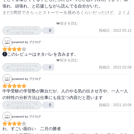
くても「今の時代はこうあるべき」と大人目線で子どもに言うこと
張れ、頑張れ、と応援しながら読んでる自分がいた。

サッカー少年三浦佑星には

と、「わたしもやってなかったのにえらそうには言えんわなぁ」と
まだ1周目でさらっとストーリーを舐めるくらいだったけど、よくよ
「解こうと粘ったのがよくわかる答案です」

思って強く言わんことの、果たしてどちらが正しいんやろう。

く読むと中受にまつわるTIPSも学べそうなので3周くらいは読みたい
「スポーツか何か――長い期間、取り組んできたものがあるのでし
続きを読む
なと思う。
ょう」

今のわたしの目線やできることと、わが子の年齢のときのわたしの
ブクログレビューは
投稿日
:
2022.05.12
0
「粘って頑張った経験のある子は、受験でも強いですよ」

いいねできません
それは、全然違うからなあ。

と言葉をかけ、結果として彼は桜花に入塾します。

powered by ブクログ
この巻では営業テクニックなのか、本人の内心に寄り添った言葉な
このレビューはネタバレを含みます。
せやけど、わたしには学歴がない。ひつこいけど大学受験すらして
のか、まだまだ判然とはしませんが…。

続きを読む
受験をテーマとした漫画

いないので受験勉強もしていない。

ブクログレビューは
知り合いの塾の先生が読んでいて面白いとのことで

投稿日
:
2022.02.08
0
そうしてここまで働いてきて、学歴がなくて困ったことはなかった
いいねできません
読んでみることに。

（知識がないことに苦労しているのは前述の通り）。

また、佐倉の未熟さも明らかになってきます。

powered by ブクログ
最下位、Rクラスで一番後ろに座っている加藤匠を何とか落ちこぼれ
塾業界のことや、受験に関してリアリティを感じつつ、

せやから余計に「なんとしても大学進学」「とりあえず勉強」とは
中学受験の学習塾が舞台だが、人のやる気の出させ方や、一人一人
から引き揚げようと、「わからないことがあったら聞きに来て欲し
その中で闘っている保護者、講師、そしてこどもたちの様子が魅力
言えないんだよなあ。

の特性の分析方法は仕事にも役立つ内容だと思います
い」と手をかけようとします。

的に描かれている。

ブクログレビューは
投稿日
:
2021.10.08
0
しかし、これは、トップのΩクラスの生徒、前田花恋の大きな反発を
いいねできません
招きます。

黒木蔵人は、善か悪か。
将来の選択肢を増やすためにたくさん勉強して進学するのは正しい
powered by ブクログ
ことなんやけど、そのために勉強しかしてこなかった、と、なって
「マンツーマンで見るよ！とか言っちゃってさ、それってひいきじ
しまうのなら、それってどうなの……、とは思ってしまうねん
わ、すごい面白い　二月の勝者

ゃん？」
