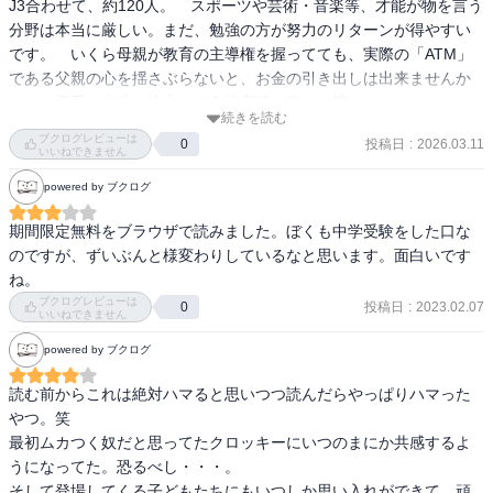
J3合わせて、約120人。　スポーツや芸術・音楽等、才能が物を言う
は、それを小学校6年生に問うている。……のかもしれない、と、思
気持ちになってありがたい。
分野は本当に厳しい。まだ、勉強の方が努力のリターンが得やすい
「オープンテストは「新規顧客」獲得のチャンスです」

った。

です。　いくら母親が教育の主導権を握ってても、実際の「ATM」
「金脈を獲りに行きますよ」

である父親の心を揺さぶらないと、お金の引き出しは出来ませんか
何がどうじゃなくて、しかもまだ先を読み進めてみないとわからな
ら。　優秀な生徒に注力して合格実績を稼いで貰わなくてはなりま
と生徒を金に換算するセリフを吐いて佐倉をドン引きさせた黒木で
いけれど、あれせえこれせえとわが子にせっつくわたしは、今の子
続きを読む
せん。「顧客」が「実績」を見てやって来るのだから当然です。　
したが、

ブクログレビューは
どもたちよりもっとのんびりした子ども時代を送っていたと思う。

投稿日
:
2026.03.11
0
毎年必ず出るじゃないですか。ミナクル下剋上系。特に男子は最後
いいねできません
せやのに、自分もできてなかったことをわが子にやいやい言うてえ
迄ホント分からないですよ。
桜花ゼミナールで生徒の前に初めて立っての第一声が

powered by ブクログ
えん？

「君達全員を第一志望校に合格させるためにやってきた」「黒木蔵
（子どもらがそう望んでるならともかく）

人です」

期間限定無料をブラウザで読みました。ぼくも中学受験をした口な
でした。

のですが、ずいぶんと様変わりしているなと思います。面白いです
わたしはずっとそこの壁が越せん。

ね。
これはもう、おそらくは伏線です。

ブクログレビューは
投稿日
:
2023.02.07
0
親は親、子は子、なんかもしれへんけど、自分もできひんかったこ
いいねできません
きっと最終話「二月の勝者」では、生徒それぞれがきちんと自分に
とを他人（子やで）にせえと要求するのは、さすがに傲慢すぎん
向いた第一志望校を決め、全員がそこに合格する大団円が待ってい
powered by ブクログ
か……？

るに違いない、と心の片隅にメモをしておきます。

読む前からこれは絶対ハマると思いつつ読んだらやっぱりハマった
せやけどそう言うてやいやい言わんことを（親としてのわたしの）
やつ。笑

このとおり、講師たちの前――読者に向かっては露悪的に、中学受
甘えととるか怠けととるかも、びみょうなところ。

最初ムカつく奴だと思ってたクロッキーにいつのまにか共感するよ
験を批判的に考える人が求めるように振舞う黒木ですが、受験生た
うになってた。恐るべし・・・。

ちにかける言葉は彼らの心に響くものです。

伝家の宝刀、「子どものためを思って」は、自分はやってきていな
そして登場してくる子どもたちにもいつしか思い入れができて、頑