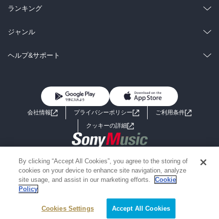
雑誌・グラビア
ビジネス・実用
ラノベ
小説
総合
コミック
ランキング
BL・TL
雑誌・グラビア
ビジネス・実用
ラノベ
小説
総合
コミック
ジャンル
BL・TL
雑誌・グラビア
ビジネス・実用
ラノベ
小説
コミック
男性コミック
ヘルプ&サポート
BL・TL
雑誌・グラビア
ビジネス・実用
女性コミック
コミック誌
初めての方へ
ヘルプ
BL・TL
ライトノベル
男子向けラノベ
よくあるご質問
お問い合わせ
会社情報
プライバシーポリシー
ご利用条件
女子向けラノベ
小説
利用規約
クッキーの詳細
国内小説
海外小説
Copyright 2017 - 2026 Sony Music Entertainment(Japan) Inc.
By clicking “Accept All Cookies”, you agree to the storing of
ミステリー
SF
Information on the site is for the Japan domestic market only
cookies on your device to enhance site navigation, analyze
powered by
site usage, and assist in our marketing efforts.
Cookie
Policy
歴史・時代小説
文学
Cookies Settings
Accept All Cookies
雑誌
グラビア写真集