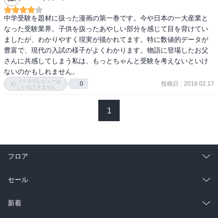
くても「今の時代はこうあるべき」と大人目線で子どもに言うこと
と、「わたしもやってなかったのにえらそうには言えんわなぁ」と
中学受験を題材に扱った漫画の第一巻です。今や日本の一大産業と
この巻では営業テクニックなのか、本人の内心に寄り添った言葉な
思って強く言わんことの、果たしてどちらが正しいんやろう。

なった受験業界。子供を扱ったあやしい部分を感じて目を背けてい
のか、まだまだ判然とはしませんが…。

ましたが、わかりやすく現実が描かれてます。特に数値的データが
今のわたしの目線やできることと、わが子の年齢のときのわたしの
豊富で、現代の入試の様子がよくわかります。物語に登場したお父
それは、全然違うからなあ。

さんに共感してしまう私は、もっとちゃんと受験を考えないといけ
また、佐倉の未熟さも明らかになってきます。

ないのかもしれません。
最下位、Rクラスで一番後ろに座っている加藤匠を何とか落ちこぼれ
ブクログレビューは
投稿日
:
2018.02.17
0
から引き揚げようと、「わからないことがあったら聞きに来て欲し
いいねできません
せやけど、わたしには学歴がない。ひつこいけど大学受験すらして
い」と手をかけようとします。

いないので受験勉強もしていない。

しかし、これは、トップのΩクラスの生徒、前田花恋の大きな反発を
1
そうしてここまで働いてきて、学歴がなくて困ったことはなかった
招きます。

（知識がないことに苦労しているのは前述の通り）。

「マンツーマンで見るよ！とか言っちゃってさ、それってひいきじ
せやから余計に「なんとしても大学進学」「とりあえず勉強」とは
ゃん？」

言えないんだよなあ。

フロア
「こっちはいつも質問は順番待ちしてんのに」

「だからあの男子に言っちゃったよ」

総合
コミック
セール
「「落ちこぼれダッサー」って」

将来の選択肢を増やすためにたくさん勉強して進学するのは正しい
「落ちこぼれのレベルに合わせるのなんか学校だけで十分だよ」

ことなんやけど、そのために勉強しかしてこなかった、と、なって
ラノベ
小説
総合
コミック
（なお、ここだけ見るととても嫌な奴なのですが、後の巻で前田花
新着
しまうのなら、それってどうなの……、とは思ってしまうねん
恋の内面もきちんと紹介されます。）
