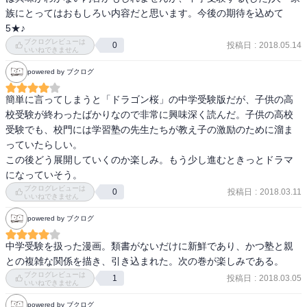
族にとってはおもしろい内容だと思います。今後の期待を込めて
は、それを小学校6年生に問うている。……のかもしれない、と、思
桜花ゼミナールで生徒の前に初めて立っての第一声が

5★♪
った。

「君達全員を第一志望校に合格させるためにやってきた」「黒木蔵
ブクログレビューは
投稿日
:
2018.05.14
0
人です」

いいねできません
何がどうじゃなくて、しかもまだ先を読み進めてみないとわからな
でした。

powered by ブクログ
いけれど、あれせえこれせえとわが子にせっつくわたしは、今の子
どもたちよりもっとのんびりした子ども時代を送っていたと思う。

これはもう、おそらくは伏線です。

簡単に言ってしまうと「ドラゴン桜」の中学受験版だが、子供の高
せやのに、自分もできてなかったことをわが子にやいやい言うてえ
きっと最終話「二月の勝者」では、生徒それぞれがきちんと自分に
校受験が終わったばかりなので非常に興味深く読んだ。子供の高校
えん？

向いた第一志望校を決め、全員がそこに合格する大団円が待ってい
受験でも、校門には学習塾の先生たちが教え子の激励のために溜ま
（子どもらがそう望んでるならともかく）

るに違いない、と心の片隅にメモをしておきます。

っていたらしい。

この後どう展開していくのか楽しみ。もう少し進むときっとドラマ
わたしはずっとそこの壁が越せん。

このとおり、講師たちの前――読者に向かっては露悪的に、中学受
になっていそう。
験を批判的に考える人が求めるように振舞う黒木ですが、受験生た
ブクログレビューは
投稿日
:
2018.03.11
0
親は親、子は子、なんかもしれへんけど、自分もできひんかったこ
いいねできません
ちにかける言葉は彼らの心に響くものです。

とを他人（子やで）にせえと要求するのは、さすがに傲慢すぎん
powered by ブクログ
か……？

サッカー少年三浦佑星には

「解こうと粘ったのがよくわかる答案です」

中学受験を扱った漫画。類書がないだけに新鮮であり、かつ塾と親
せやけどそう言うてやいやい言わんことを（親としてのわたしの）
「スポーツか何か――長い期間、取り組んできたものがあるのでし
との複雑な関係を描き、引き込まれた。次の巻が楽しみである。
甘えととるか怠けととるかも、びみょうなところ。

ょう」

ブクログレビューは
投稿日
:
2018.03.05
1
いいねできません
「粘って頑張った経験のある子は、受験でも強いですよ」

伝家の宝刀、「子どものためを思って」は、自分はやってきていな
と言葉をかけ、結果として彼は桜花に入塾します。

powered by ブクログ