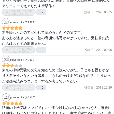
もっとも熱い中学受験の隠された裏側、合格への戦略を 圧倒的なリ
とを勉強したいなら大学院から」と、いうところがあった。

ちなみに登場する受験生は戦国武将の苗字を名乗り、一人ひとりが
アリティーでえぐりだす衝撃作！
それぞれ描き分けられています。島津君、前田さんや柴田さんあた
ブクログレビューは
投稿日
:
2020.06.25
2
（大学でもある程度は専門的なことができるけれど、じゃあそれで
いいねできません
りには単に苗字を借りているだけで特に元ネタの武将のイメージは
就職するのか？　と、いうと、すべての人が、就職するための学び
ありませんが、直江さんにはなんとなく直江兼続のイメージがちら
powered by ブクログ
として大学進学をしているわけではなさそうやったので）

つきます。後に出てくる「織田」君は完全に信長のイメージです
ね。

無事終わったので安心して読める。ATMの父です。

でも、今は、高校から専門的な分野に進んでもええんかもな……
一方で塾関係者は草木から取られています。

あるある過ぎるのと、塾の裏側の描写がやばいですね。受験前に読
と、わが子を見て思っている。

この巻だと杉山前校長、桂先生、橘勇作先生、木村先生などの名前
むのはおすすめ出来ません。
を見て取ることができます。

ブクログレビューは
投稿日
:
2020.02.05
0
……いた。笑

いいねできません
舞台は中堅塾「桜花ゼミナール」。

powered by ブクログ
もしかすると、すでに世間では中学生から専門的な分野に進む世の
その吉祥寺校に、「化物級のトップ塾」フェニックス（元ネタはも
中になっていたのかもしれない。

東京の中学受験の文化を知るために読んでみた。子どもも親もかな
ちろんSAPIXですね）を辞めた黒木が校長として赴任してくるところ
り大変そうだなという印象…。うちの子はまだ1歳なので、こういっ
から物語は始まります。

ちょうど就活がテーマの「書店ガール」も並行して読んだ。

た漫画も読みつつ、どうするか考えていきたい。
2015年初版の「書店ガール」では、大学3回生の子たちが「自分は何
ブクログレビューは
投稿日
:
2018.12.29
「オープンテストは「新規顧客」獲得のチャンスです」

0
いいねできません
をしたいか？」「何ができるか？」「将来はどうしたいか？」「今
「金脈を獲りに行きますよ」

まで自分は何をやってきたか？」に直面せざるを得なくて、「どう
powered by ブクログ
しよう」と、悩んでいるところやった。

と生徒を金に換算するセリフを吐いて佐倉をドン引きさせた黒木で
話題の中学受験マンガです。中学受験しない(しなかった)人・家族に
したが、

は興味がわかない内容かもしれませんが、中学受験する(した)人・家
それはそれで応援したい気持ちはあるけれど、果たしてこの漫画で