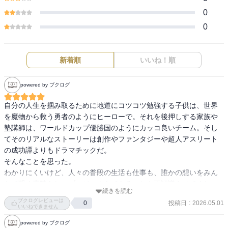
0
0
新着順
いいね！順
powered by ブクログ
自分の人生を掴み取るために地道にコツコツ勉強する子供は、世界
を魔物から救う勇者のようにヒーローで。それを後押しする家族や
塾講師は、ワールドカップ優勝国のようにカッコ良いチーム。そし
てそのリアルなストーリーは創作やファンタジーや超人アスリート
の成功譚よりもドラマチックだ。

そんなことを思った。

わかりにくいけど、人々の普段の生活も仕事も、誰かの想いをみん
なで繋ぐ素晴らしいプロジェクトであることを再認識させてくれ
続きを読む
た。

ブクログレビューは
投稿日
:
2026.05.01
0
いいねできません
中学受験は確かに外から「かわいそう」「つまらない子供になる」
powered by ブクログ