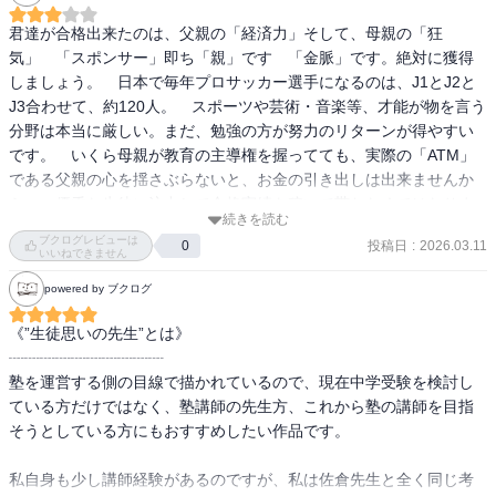
と思われる面もあるし、実は当の本人にとっては勉強がスポーツの
世界のようにやりがいのあるエンタメになりうることも知ってる。

君達が合格出来たのは、父親の「経済力」そして、母親の「狂
気」　「スポンサー」即ち「親」です　「金脈」です。絶対に獲得
かつて中学受験と大失敗を経験したものとしても、あの舞台をこう
しましょう。　日本で毎年プロサッカー選手になるのは、J1とJ2と
いう感動的なエンタメ作品にしてくれて、過去を肯定してあげたい
J3合わせて、約120人。　スポーツや芸術・音楽等、才能が物を言う
気持ちになってありがたい。
分野は本当に厳しい。まだ、勉強の方が努力のリターンが得やすい
です。　いくら母親が教育の主導権を握ってても、実際の「ATM」
である父親の心を揺さぶらないと、お金の引き出しは出来ませんか
ら。　優秀な生徒に注力して合格実績を稼いで貰わなくてはなりま
続きを読む
せん。「顧客」が「実績」を見てやって来るのだから当然です。　
ブクログレビューは
投稿日
:
2026.03.11
0
毎年必ず出るじゃないですか。ミナクル下剋上系。特に男子は最後
いいねできません
迄ホント分からないですよ。
powered by ブクログ
《”生徒思いの先生”とは》

┈┈┈┈┈┈┈┈┈┈

塾を運営する側の目線で描かれているので、現在中学受験を検討し
ている方だけではなく、塾講師の先生方、これから塾の講師を目指
そうとしている方にもおすすめしたい作品です。

私自身も少し講師経験があるのですが、私は佐倉先生と全く同じ考