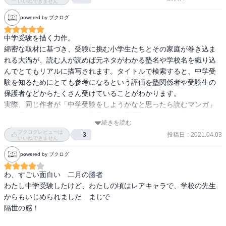
いいねできません
powered by ブクログ
中学受験を描く力作。

綿密な取材に基づき、受験に挑む小学生たちとその家庭が巻き込ま
れる大渦が、読む人が読めば元ネタがわかる塾名や学校名を織り込
んでとてもリアルに描写されます。タイトルで検索すると、中学受
験を知るためにとても参考になるという評価を塾関係者や受験生の
保護者などからたくさん受けていることがわかります。

実際、同じ作者が「中学受験をしようかなと思ったら読むマンガ」
を出版しており、こちらは書店では中学受験コーナーに並んでいま
続きを読む
す。

ブクログレビューは
投稿日
:
2021.04.03
3
いいねできません
もちろん単に中学受験事情を紹介するだけではなく、中学受験の渦
powered by ブクログ
中で、理想に燃えるだけで実力が伴わない新人塾講師佐倉と露悪的
なトップ塾講師黒木を筆頭に、受験生一人ひとりの事情と成長、佐
わ、すごい面白い　二月の勝者

倉の挫折と成長、黒木のトラウマからの解放などが語られる素晴ら
わたし中学受験したけど、わたしの頃はレアキャラで、学校の先生
しい群像劇・ビルドゥングスロマンとなっています。

からもいじめられました　まじで

隔世の感！

綿密な取材に基づく群像劇・ビルドゥングスロマンで、取材元の業