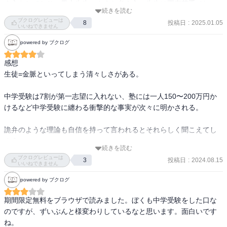
え方をしており、黒木先生のような考え方の先生は正直苦手でし
続きを読む
た。でも、こちらを読んで、「先生と一緒に頑張ろうね！」と励ま
ブクログレビューは
投稿日
:
2025.01.05
8
すのが「良い先生」とは限らないのだと気付かされました。

いいねできません
モチベーションを上げる方法についてもっと勉強したり、黒木先生
powered by ブクログ
のように目線を変えて生徒のやる気を上げられないか考えてみたり
したいなと思いました。
感想

生徒=金脈といってしまう清々しさがある。

中学受験は7割が第一志望に入れない、塾には一人150〜200万円か
けるなど中学受験に纏わる衝撃的な事実が次々に明かされる。

詭弁のような理論も自信を持って言われるとそれらしく聞こえてし
まう。

続きを読む
ブクログレビューは
投稿日
:
2024.08.15
3
あらすじ

いいねできません
中学受験のための桜花ゼミナールに王手のフェニックスから黒木蔵
powered by ブクログ
人が新しい校長としてやってくる。

期間限定無料をブラウザで読みました。ぼくも中学受験をした口な
彼は、生徒を金脈と言い、スポンサーである親を口説き落として、
のですが、ずいぶんと様変わりしているなと思います。面白いです
入塾させる。

ね。