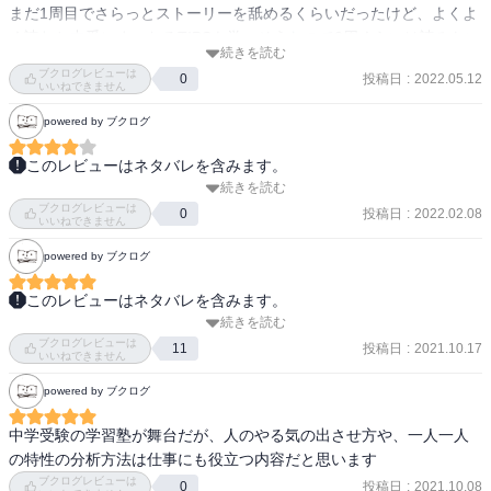
まだ1周目でさらっとストーリーを舐めるくらいだったけど、よくよ
く読むと中受にまつわるTIPSも学べそうなので3周くらいは読みたい
続きを読む
なと思う。
ブクログレビューは
投稿日
:
2022.05.12
0
いいねできません
powered by ブクログ
このレビューはネタバレを含みます。
続きを読む
受験をテーマとした漫画

ブクログレビューは
知り合いの塾の先生が読んでいて面白いとのことで

投稿日
:
2022.02.08
0
いいねできません
読んでみることに。

powered by ブクログ
塾業界のことや、受験に関してリアリティを感じつつ、

このレビューはネタバレを含みます。
その中で闘っている保護者、講師、そしてこどもたちの様子が魅力
続きを読む
ンガ、ンガンガ。（面白かった）ンガンガンガ、ンガ。（校長が真
的に描かれている。

ブクログレビューは
面目な顔でンガと言うのが面白かった。）原始人のことばなんだと
投稿日
:
2021.10.17
11
いいねできません
か。ンガ。（よくわからない・・・）
黒木蔵人は、善か悪か。
powered by ブクログ
中学受験の学習塾が舞台だが、人のやる気の出させ方や、一人一人
の特性の分析方法は仕事にも役立つ内容だと思います
ブクログレビューは
投稿日
:
2021.10.08
0