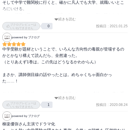
界からリアリティを認められているという図式は、先日読了した
そして中学で難関校に行くと、確かに凡人でも大学、就職いいとこ
「コウノドリ」と同じ構図です。（そう言えば、主人公はどちらも
ろにいける。

「さくら先生」です‼）

これは授業の質というより、環境や友人のレベルに引っ張られるか
面白くならないわけがありません。てか面白いです。読んでくださ
続きを読む
らだと思う
ブクログレビューは
い、ほんと。お勧めします。

投稿日
:
2021.01.25
0
いいねできません
powered by ブクログ
さらに（おそらくですが）ある学年を、小5の3月から受験当日であ
る小6の2月まで追う構成となるでしょう。限られた期間を描き切
中学受験が題材ということで、いろんな方向性の毒親が登場するの
り、期間の終わりとともに物語の世界にも幕が下ろされる作品が好
かとかなり構えて読んだら、全然違った。

物なので、ここにも期待できます。（例えば高校3年間をきっちり描
（とりあえず1巻は。この先はどうなるかわからん）

き切った「けいおん」とか「ときめきメモリアル」とか。逆に、い
つまでたっても世界が閉じない「涼宮ハルヒの憂鬱」とかだと、世
まさか、講師側目線の話やったとは。めちゃくちゃ面白かっ
界はだんだん色あせてしまうように思えるのです）

た……！

1巻は「受験塾は子供の将来を売る場所」と嘯く黒木の異常さと、そ
個人的には「生徒」ではなく「お客様」なのも、成績がいい子を受
れに反感を抱く佐倉の青臭さを印象付けるエピソードを中心に、生
続きを読む
け入れて塾としての地位を確定させるというやり方も嫌いではな
徒からは成績順にΩ、A、Rに構成されている桜花ゼミナール吉祥寺
ブクログレビューは
投稿日
:
2020.08.24
1
い。

いいねできません
校の小6生徒たちから、Ωクラス所属の島津順、前田花恋の2人、外部
生として模擬試験を受験して勧誘される三浦佑星、そして最下位Rク
powered by ブクログ
このあたりはデリケートなのであんまり言い切れないけど、「とり
ラスの中のさらに最下位、加藤匠にスポットライトが当たります。

柳楽優弥さん主演でドラマ化

あえず大学まで」がメインやったわたしの世代では、「専門的なこ