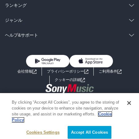
な……。

雑誌・グラビア
ビジネス・実用
ラノベ
小説
総合
コミック
ランキング
言われた加藤匠は塾を辞めたいと言い出してしまいます…。

わたしのそんな考えが覆されるくらいの深さが、この漫画を通して
それを思いとどまらせたのもまた、黒木の中学受験に関する広く深
BL・TL
雑誌・グラビア
ビジネス・実用
ラノベ
小説
総合
コミック
ジャンル
知れればいいなと思ってる。

い知識でした。鉄道好きな加藤匠に、鉄道研究会がある男子校を紹
わたしの経験談だけでは、子どもへ未来を伝えるなんてとても足り
介し、目標を見つけた彼は俄然やる気を出すのです。

BL・TL
雑誌・グラビア
ビジネス・実用
ラノベ
小説
コミック
男性コミック
ヘルプ&サポート
なさすぎるからなあ。
もっとも、紹介した学校は「持ち偏差どんだけ足りないのか」と橘
BL・TL
雑誌・グラビア
ビジネス・実用
女性コミック
コミック誌
初めての方へ
ヘルプ
先生があきれる上位校ばかり。一方で桂先生の「毎年必ず出るじゃ
ないですか、ミラクル下克上系。特に男子は」の言葉もあって、相
BL・TL
ライトノベル
男子向けラノベ
よくあるご質問
お問い合わせ
変わらず黒木の真意は測りかねる状態です。

会社情報
プライバシーポリシー
ご利用条件
女子向けラノベ
小説
利用規約
クッキーの詳細
国内小説
海外小説
さて、1巻ですでに、気になる子が３人出てきてしまいました。

この時点では鼻持ちならない嫌味な子、前田花恋。

Copyright 2017 - 2026 Sony Music Entertainment(Japan) Inc.
By clicking “Accept All Cookies”, you agree to the storing of
ミステリー
SF
サッカー少年、粘りが身上、三浦佑星。

Information on the site is for the Japan domestic market only
cookies on your device to enhance site navigation, analyze
受験の動機付けができて、下剋上なるか、加藤匠。

powered by
site usage, and assist in our marketing efforts.
Cookie
Policy
歴史・時代小説
文学
これまでに黒木が語った中学受験論は

Cookies Settings
Accept All Cookies
・　平凡な子ほど中学受験すべき。

雑誌
グラビア写真集