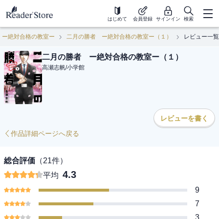
はじめて
会員登録
サインイン
検索
 ー絶対合格の教室ー
二月の勝者 ー絶対合格の教室ー（１）
レビュー一覧
二月の勝者 ー絶対合格の教室ー（１）
高瀬志帆
/
小学館
レビューを書く
作品詳細ページへ戻る
総合評価
（
21
件）
4.3
平均
9
7
3