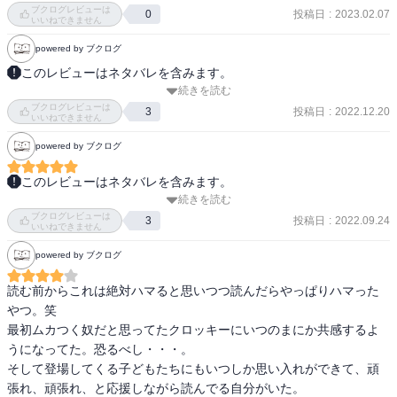
ブクログレビューは
投稿日
:
2023.02.07
0
いいねできません
最下位クラスはお客さんなので何もしなくて良いという黒木の方針
に反して佐倉は空回りするが、塾を辞めさせないために黒木がフォ
powered by ブクログ
ローする。
このレビューはネタバレを含みます。
続きを読む
【あらすじ】

ブクログレビューは
2020年の大学受験改革を目前に、激変する中学受験界に現れたのは
投稿日
:
2022.12.20
3
いいねできません
生徒を第一志望校に絶対合格させる最強最悪の塾講師・黒木蔵人！
powered by ブクログ
受験の神様か、拝金の悪魔か？ 早期受験が一般化する昨今、もっと
も熱い中学受験の隠された裏側、合格への戦略を圧倒的なリアリテ
このレビューはネタバレを含みます。
ィーでえぐりだす衝撃の問題作！

続きを読む
中学受験塾が舞台、塾講師が主人公のマンガです。

ブクログレビューは
自分自身が大手塾に通塾して中学受験を経験していること、勤務校
投稿日
:
2022.09.24
3
・‥…━━━☆・‥…━━━☆・‥…━━━☆

いいねできません
が私立中学（受験の対象校）であることなどから、とても身近なテ
powered by ブクログ
ーマです。

感想は最終巻にまとめて記載予定です。
読む前からこれは絶対ハマると思いつつ読んだらやっぱりハマった
絵も丁寧に描かれていますし、「なつかしさ」半分、「（受験生や
やつ。笑

保護者に対しての声掛けの）勉強」半分、ということで、楽しく読
最初ムカつく奴だと思ってたクロッキーにいつのまにか共感するよ
み進められそうです。
うになってた。恐るべし・・・。

そして登場してくる子どもたちにもいつしか思い入れができて、頑
張れ、頑張れ、と応援しながら読んでる自分がいた。
