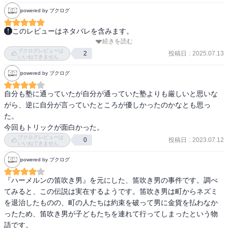
powered by ブクログ
このレビューはネタバレを含みます。
続きを読む
20年ぶりに小学生の時読んでいた夢水清志郎シリーズを読みまし
ブクログレビューは
た。本作は当時未読だった作品で、今回ようやく手に取ることがで
投稿日
:
2025.07.13
2
いいねできません
きました。

powered by ブクログ
控えめにいっても最高の一冊でした。「本筋に関わらないモブに信
念がある」という作品がいつも私に刺さっているのですが、どの登
自分も塾に通っていたが自分が通っていた塾よりも厳しいと思いな
場人物も息遣いを感じました。読んでいる間は、小学生の頃図書館
がら、逆に自分が言っていたところが優しかったのかなとも思っ
で本を読んでいたときのあの鼻腔をくすぐった匂いまでもが蘇って
た。

きました。

今回もトリックが面白かった。
ブクログレビューは
投稿日
:
2023.07.12
0
本作は「子供を導く笛吹き男」というのが主題になっていたと感じ
いいねできません
ています。夢の国に誘う笛吹き男もいれば、地獄に導く笛吹き男も
powered by ブクログ
いると。

それにしても笛吹き男筆頭の英雄くん、イケメン過ぎませんか？栄
『ハーメルンの笛吹き男』を元にした、笛吹き男の事件です。調べ
介じいはなんてヤツを残していったんだ、、

てみると、この伝説は実在するようです。笛吹き男は町からネズミ
でも今だからこそこの発想になると思うのですが、栄介じいだけじ
を退治したものの、町の人たちは約束を破って男に金貨を払わなか
ゃなく榮太郎おやじもいてこその英雄くんだったんじゃないかなと
ったため、笛吹き男が子どもたちを連れて行ってしまったという物
も思いました。どう考えても榮太郎の下で育たないとこの極端な学
語です。
