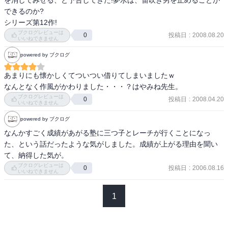
を消してみせる、と予告してきた!夢水は、笛吹き男を止めることが
できるのか?

シリーズ第12作!
ブクログレビューは
投稿日
:
2008.08.20
0
いいねできません
powered by ブクログ
あまりにも懐かしくてついつい借りてしまいましたｗ

なんとなく作風がかわりました・・・？はやみね先生。
ブクログレビューは
投稿日
:
2008.04.20
0
いいねできません
powered by ブクログ
なんかすごく成績があがる塾に三つ子とレーチが行くことになっ
た、という話だったような気がしました。成績が上がる理由を聞い
て、納得した気が。
ブクログレビューは
投稿日
:
2006.08.16
0
いいねできません
1