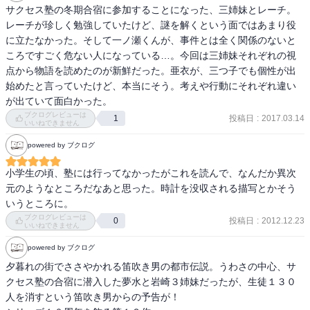
サクセス塾の冬期合宿に参加することになった、三姉妹とレーチ。
レーチが珍しく勉強していたけど、謎を解くという面ではあまり役
に立たなかった。そして一ノ瀬くんが、事件とは全く関係のないと
ころですごく危ない人になっている…。今回は三姉妹それぞれの視
点から物語を読めたのが新鮮だった。亜衣が、三つ子でも個性が出
始めたと言っていたけど、本当にそう。考えや行動にそれぞれ違い
が出ていて面白かった。
ブクログレビューは
投稿日
:
2017.03.14
1
いいねできません
powered by ブクログ
小学生の頃、塾には行ってなかったがこれを読んで、なんだか異次
元のようなところだなあと思った。時計を没収される描写とかそう
いうところに。
ブクログレビューは
投稿日
:
2012.12.23
0
いいねできません
powered by ブクログ
夕暮れの街でささやかれる笛吹き男の都市伝説。うわさの中心、サ
クセス塾の合宿に潜入した夢水と岩崎３姉妹だったが、生徒１３０
人を消すという笛吹き男からの予告が！ 
