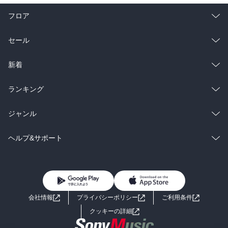
フロア
総合
コミック
セール
ラノベ
小説
総合
コミック
新着
雑誌・グラビア
ビジネス・実用
ラノベ
小説
総合
コミック
ランキング
BL・TL
雑誌・グラビア
ビジネス・実用
ラノベ
小説
総合
コミック
ジャンル
BL・TL
雑誌・グラビア
ビジネス・実用
ラノベ
小説
コミック
男性コミック
ヘルプ&サポート
BL・TL
雑誌・グラビア
ビジネス・実用
女性コミック
コミック誌
初めての方へ
ヘルプ
BL・TL
ライトノベル
男子向けラノベ
よくあるご質問
お問い合わせ
会社情報
プライバシーポリシー
ご利用条件
女子向けラノベ
小説
利用規約
クッキーの詳細