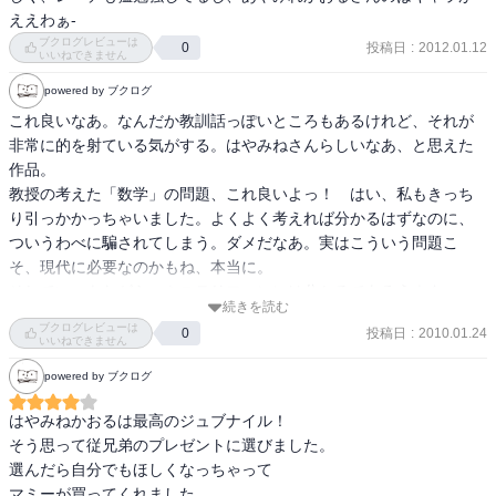
ええわぁ-
ブクログレビューは
投稿日
:
2012.01.12
0
いいねできません
powered by ブクログ
これ良いなあ。なんだか教訓話っぽいところもあるけれど、それが
非常に的を射ている気がする。はやみねさんらしいなあ、と思えた
作品。

教授の考えた「数学」の問題、これ良いよっ！　はい、私もきっち
り引っかかっちゃいました。よくよく考えれば分かるはずなのに、
ついうわべに騙されてしまう。ダメだなあ。実はこういう問題こ
そ、現代に必要なのかもね、本当に。

そしていつもながら、ミステリファンには分かるであろうネタ
続きを読む
が！　こういうの見ると妙に嬉しくなっちゃうな。どんぴしゃツボ
ブクログレビューは
投稿日
:
2010.01.24
0
をついてくれてる。
いいねできません
powered by ブクログ
はやみねかおるは最高のジュブナイル！

そう思って従兄弟のプレゼントに選びました。

選んだら自分でもほしくなっちゃって

マミーが買ってくれました。
