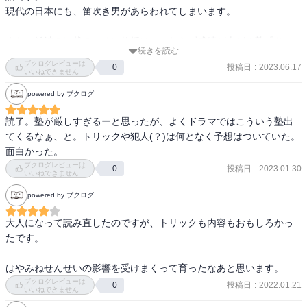
力もなかっただろうし。榮太郎を若輩者と切り捨てるのは雑じゃな
現代の日本にも、笛吹き男があらわれてしまいます。

いかなと。結局完璧じゃない若輩者が寄り集まった結果英雄や英雄
の周囲の仲間達がギラギラに輝いていたわけで、若輩者といわずと
また、雑誌の連載のために教授は、かならず成績が上がる塾『サク
も別の言い方あるでしょうという感じはまあします。誰の意見も否
続きを読む
セス塾』の取材をすることになり、塾講師として潜入します。亜衣
ブクログレビューは
定する気ないですが。

投稿日
:
2023.06.17
0
たち三姉妹とレーチは、かならず成績が上がることに興味を持ち、
いいねできません
体験入塾に行ってみることにします。

powered by ブクログ
本作の主題に添いながらサブで付いてきていた話は「試練を乗り越
えて成長を達成する」という王道ど真ん中なストーリーとは一味違
サクセス塾の冬季合宿で、笛吹き男は、爆破予告などをします。笛
読了。塾が厳しすぎるーと思ったが、よくドラマではこういう塾出
い、「自分を取り巻く周囲の存在や環境に気付いてそこから成長を
吹き男の目的は何なのか、笛吹き男は誰なのか、気になって読み進
てくるなぁ、と。トリックや犯人(？)は何となく予想はついていた。
実感する」というスタイルで、そこが印象的でした。

めてしまいます。
面白かった。
暴れる大人もいましたが、見守る大人もいて。ここらへんの単純で
ブクログレビューは
投稿日
:
2023.01.30
0
はない心情描写が描かれていたからこそ、読後の爽やかな空気感が
いいねできません
あったと思います。

powered by ブクログ
大人も十分に楽しめる作品です。子供にも是非とも薦めたい。
大人になって読み直したのですが、トリックも内容もおもしろかっ
たです。

はやみねせんせいの影響を受けまくって育ったなあと思います。
ブクログレビューは
投稿日
:
2022.01.21
0
いいねできません