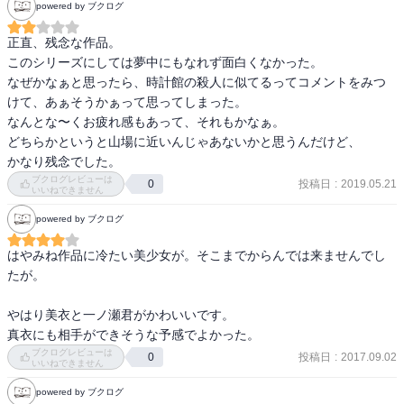
powered by ブクログ
正直、残念な作品。

このシリーズにしては夢中にもなれず面白くなかった。

なぜかなぁと思ったら、時計館の殺人に似てるってコメントをみつ
けて、あぁそうかぁって思ってしまった。

なんとな〜くお疲れ感もあって、それもかなぁ。

どちらかというと山場に近いんじゃあないかと思うんだけど、

かなり残念でした。
ブクログレビューは
投稿日
:
2019.05.21
0
いいねできません
powered by ブクログ
はやみね作品に冷たい美少女が。そこまでからんでは来ませんでし
たが。

やはり美衣と一ノ瀬君がかわいいです。

真衣にも相手ができそうな予感でよかった。
ブクログレビューは
投稿日
:
2017.09.02
0
いいねできません
powered by ブクログ