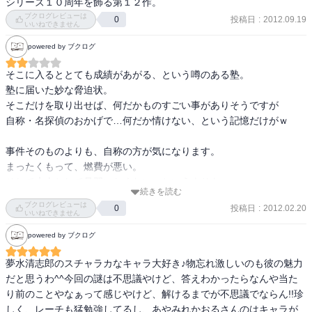
シリーズ１０周年を飾る第１２作。
ブクログレビューは
投稿日
:
2012.09.19
0
いいねできません
powered by ブクログ
そこに入るととても成績があがる、という噂のある塾。

塾に届いた妙な脅迫状。

そこだけを取り出せば、何だかものすごい事がありそうですが

自称・名探偵のおかげで…何だか情けない、という記憶だけがｗ

事件そのものよりも、自称の方が気になります。

まったくもって、燃費が悪い。

そして大人として見習いたくない、というよりも

続きを読む
知りあいたくもない、というか…。

ブクログレビューは
投稿日
:
2012.02.20
0
これこそ、年齢だけ『大人』です。

いいねできません
見習うな、という事でいるのでしょうか？

powered by ブクログ
推理する所だけを見れば、きちんと仕事をしてるかのようですが

夢水清志郎のスチャラカなキャラ大好き♪物忘れ激しいのも彼の魅力
それ以外は…掃除の人が引っ張って怒っているのには納得、です。
だと思うわ^^今回の謎は不思議やけど、答えわかったらなんや当た
り前のことやなぁって感じやけど、解けるまでが不思議でならん!!珍
しく、レーチも猛勉強してるし、あやみれかおるさんのはキャラが