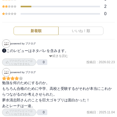
2
0
新着順
いいね！順
powered by ブクログ
このレビューはネタバレを含みます。
続きを読む
トリックを読むんじゃないんだよね

ブクログレビューは
ミステリィって

投稿日
:
2026.02.23
0
いいねできません
小説として

powered by ブクログ
物語として

世界を漂いながら

勉強を何のためにするのか。

楽しむ

もちろん合格のために中学、高校と受験するがそれが本当にこれか
なんでもない声を行動が

らつながるのか考えさせられた。

心に刺さる面白さ
夢水清志郎さんのことを巨大ゴキブリは面白かった！

あとレーチは一途。
ブクログレビューは
投稿日
:
2025.11.04
0
いいねできません