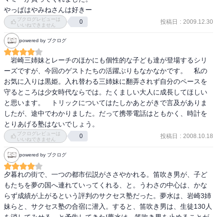
やっぱはやみねさんは好きー
ブクログレビューは
投稿日
:
2009.12.30
0
いいねできません
powered by ブクログ
　岩崎三姉妹とレーチのほかにも個性的な子ども達が登場するシリ
ーズですが、今回のゲストたちの活躍ぶりもなかなかです。　私の
お気に入りは黒姫。入れ替わる三姉妹に翻弄されず自分のペースを
守るところは少女時代ならでは。たくましい大人に成長してほしい
と思います。　トリックについてはたしかあとがきで言及がありま
したが、途中でわかりました。だって携帯電話はともかく、時計を
とりあげる塾はないでしょう。
ブクログレビューは
投稿日
:
2008.10.18
0
いいねできません
powered by ブクログ
夕暮れの街で、一つの都市伝説がささやかれる。笛吹き男が、子ど
もたちを夢の国へ連れていってくれる、と。うわさの中心は、かな
らず成績が上がるという評判のサクセス塾だった。夢水は、岩崎3姉
妹らと、サクセス塾の合宿に潜入。すると、笛吹き男は、生徒130人