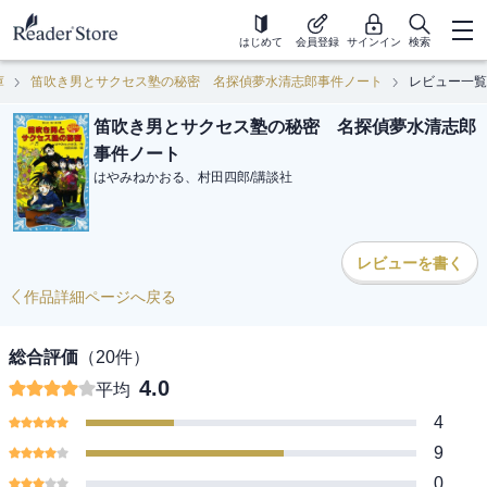
はじめて
会員登録
サインイン
検索
庫
笛吹き男とサクセス塾の秘密 名探偵夢水清志郎事件ノート
レビュー一覧
笛吹き男とサクセス塾の秘密 名探偵夢水清志郎
事件ノート
はやみねかおる、村田四郎
/
講談社
レビューを書く
作品詳細ページへ戻る
総合評価
（
20
件）
4.0
平均
4
9
0