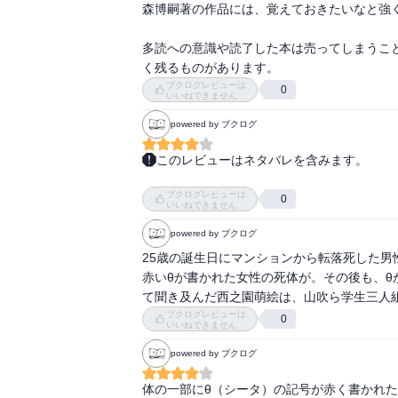
森博嗣著の作品には、覚えておきたいなと強く
多読への意識や読了した本は売ってしまうこ
く残るものがあります。
ブクログレビューは
0
いいねできません
powered by ブクログ
このレビューはネタバレを含みます。
220306＊読了

ブクログレビューは
今回も不思議で素敵でした。

0
いいねできません
反町愛ちゃんがよく登場したので、今まで以上
powered by ブクログ
シータは謎めいていたし、連続自殺もはっき
こうだよね、とは思いつつも、なぜなのでしょ
25歳の誕生日にマンションから転落死した男
自殺は本人には理由があったのだろうけれど
赤いθが書かれた女性の死体が。その後も、θ
の時、飛び降りたかった。飛び降りてしまった
て聞き及んだ西之園萌絵は、山吹ら学生三人
犯人の口から殺人の理由が語られることもなく
ブクログレビューは
0
いいねできません
それが虚構の小説なのだけれど、リアルを感じ
Gシリーズもおもしろい。次々と読み進めた
powered by ブクログ
体の一部にθ（シータ）の記号が赤く書かれ