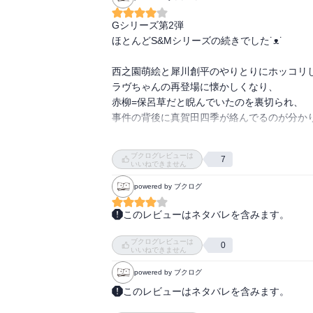
Gシリーズ第2弾

ほとんどS&Mシリーズの続きでした˙ᴥ˙

西之園萌絵と犀川創平のやりとりにホッコリし
ラヴちゃんの再登場に懐かしくなり、

赤柳=保呂草だと睨んでいたのを裏切られ、

事件の背後に真賀田四季が絡んでるのが分かりゾ
Gシリーズは個別の事件はモヤモヤした解決に
ブクログレビューは
7
いいねできません
学生新キャラたちもだんだん関係性が分かって
powered by ブクログ
このレビューはネタバレを含みます。
まさか本作でも四季の名前が出てくるなんて…
ブクログレビューは
しかも、保呂草ァ！！嬉しい再会です。

0
いいねできません
シータ、初登場シーンで「もしや四季…？」
powered by ブクログ
んはまた語られるのかな…？

前作もそうだったけど、今シリーズは犯人は
このレビューはネタバレを含みます。
はないのでモヤモヤした終わり方で、森ミス
シリーズだからこそ
