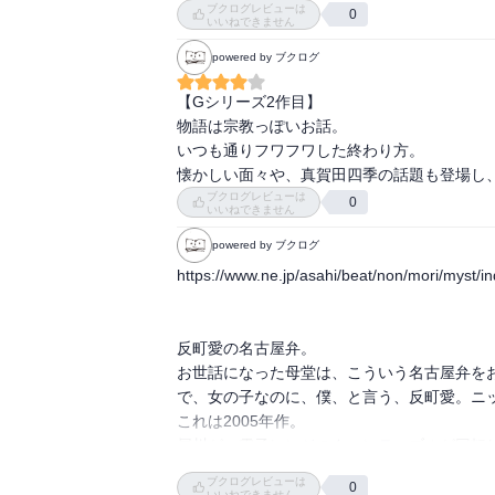
ブクログレビューは
人動機等はスッキリした終わり方が個人的に好
今まで読んだところを

0
いいねできません
思い出します

powered by ブクログ
出てくるのに

出てこないから

【Gシリーズ2作目】

彼氏は一体今何をやっているかを具体的には描
物語は宗教っぽいお話。

描かれていない部分の方が気になるのが

いつも通りフワフワした終わり方。

面白いです

懐かしい面々や、真賀田四季の話題も登場し
描いてくれるところ

ブクログレビューは
0
描いてくれないところ

いいねできません
納得できる仮説を言葉にする時

powered by ブクログ
普段喋らない分

https://www.ne.jp/asahi/beat/non/mori/myst/in
こういう時に

一気に喋るってどんな感じなんだろう
反町愛の名古屋弁。

お世話になった母堂は、こういう名古屋弁をお
で、女の子なのに、僕、と言う、反町愛。ニッ
これは2005年作。

犀川が、電子レンジのターンテーブルが回転
いる、とか言ってるけど、もう一度コーヒー淹
ブクログレビューは
0
ンジの中のターンテーブルはなくなり、回転
いいねできません