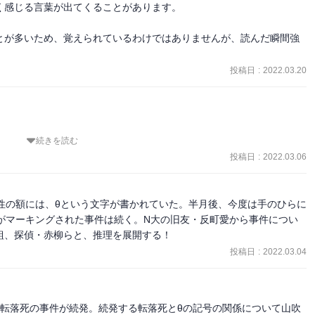
感じる言葉が出てくることがあります。

とが多いため、覚えられているわけではありませんが、読んだ瞬間強
投稿日
:
2022.03.20
続きを読む
投稿日
:
2022.03.06
に彼女のことが知れて、よきかなよきかな。

りと謎が解決していないのに終わってしまって、森博嗣さんといえば
うか？と？マークを残したまま、本を閉じたのでした。

性の額には、θという文字が書かれていた。半月後、今度は手のひらに
、明確ではないし言葉で説明できるものでもないのかもしれない。そ
がマーキングされた事件は続く。N大の旧友・反町愛から事件につい
。それだけ。

組、探偵・赤柳らと、推理を展開する！
、あくまでも犀川先生、海月くんの憶測が語られるのみ。

投稿日
:
2022.03.04
させてくれる。

くなります。
た転落死の事件が続発。続発する転落死とθの記号の関係について山吹