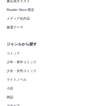
書店員オススメ
Reader Store 限定
メディア化作品
厳選テーマ
ジャンルから探す
コミック
少年・青年コミック
少女・女性コミック
ライトノベル
小説
雑誌
グラビア