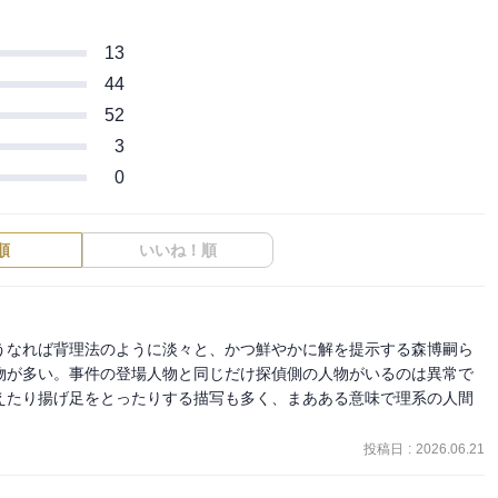
13
44
52
3
0
順
いいね！順
うなれば背理法のように淡々と、かつ鮮やかに解を提示する森博嗣ら
物が多い。事件の登場人物と同じだけ探偵側の人物がいるのは異常で
えたり揚げ足をとったりする描写も多く、まあある意味で理系の人間
投稿日
:
2026.06.21