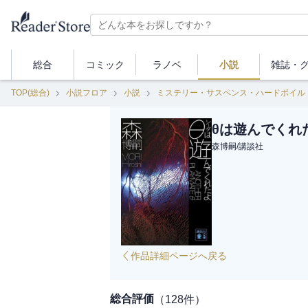
総合
コミック
ラノベ
小説
雑誌・
TOP(総合)
小説フロア
小説
ミステリー・サスペンス・ハードボイル
θは遊んでくれたよ
森博嗣
/
講談社
作品詳細ページへ戻る
総合評価
（
128
件）