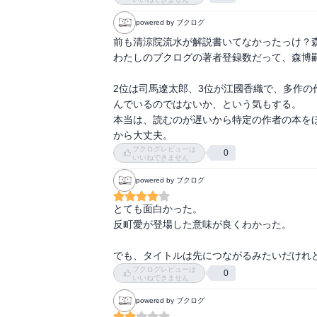
国枝桃子もスタートを履かない、長身痩躯ださ
powered by ブクログ
ところで、このGシリーズの最後の作品はいつ
前も清涼院流水が解説書いてなかったっけ？森
わたしのブクログの著者登録数だって、森博嗣
theta   θ

”葉っぱは見られ、鳥は死なない。”

2位は司馬遼太郎、3位が江國香織で、多作の
んでいるのではないか、という気もする。

海月及介。誰の息子？　テロリスト？　スパイ
本当は、読むのが遅いから特定の作者の本を
から大丈夫。
p211

ブクログレビューは
0
"エレベータのボタンには指紋を付けないよう
いいねできません
スマートフォン、アンテナはない。

powered by ブクログ
犀川、メガネ、かけている。

とても面白かった。

反町愛が登場した意味が良くわかった。

ここの建物にいた集団？　真賀田四季？

でも、タイトルは先につながるみたいだけれ
保呂草。

ブクログレビューは
0
https://www.text-hack.com/2021/05/mori-serie
いいねできません
powered by ブクログ