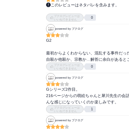
このレビューはネタバレを含みます。
今回は殺人事件感が無く、だいぶ難しかった
ブクログレビューは
無い、っていう推測なだけで事実ではないの
0
いいねできません
powered by ブクログ
G2

最初からよくわからない、混乱する事件だった
自殺か他殺か、宗教か…解答に余白があると
ブクログレビューは
0
いいねできません
powered by ブクログ
Gシリーズ2作目。 

216ページからの萌絵ちゃんと犀川先生の会
んな感じになっていくのか楽しみです。
ブクログレビューは
1
いいねできません
powered by ブクログ