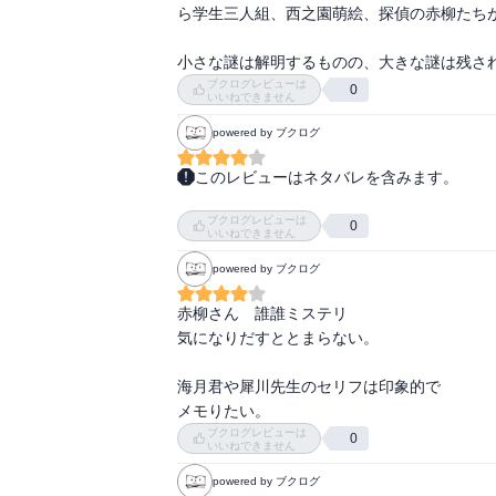
ら学生三人組、西之園萌絵、探偵の赤柳たちが
小さな謎は解明するものの、大きな謎は残さ
ブクログレビューは
0
いいねできません
powered by ブクログ
このレビューはネタバレを含みます。
．

ブクログレビューは
．

0
いいねできません
『θは遊んでくれたよ

powered by ブクログ
ANOTHER PLAYMATE θ』

森 博嗣 著　読了

赤柳さん　誰誰ミステリ

．

気になりだすととまらない。

．

．

海月君や犀川先生のセリフは印象的で

Gシリーズ2作目

メモりたい。
．

ブクログレビューは
0
．

いいねできません
体の一部分に

powered by ブクログ
「θ」と描かれた人物が
