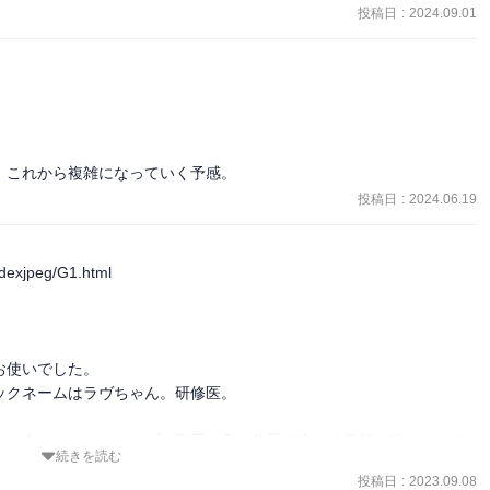
きなので)
投稿日
:
2024.09.01
かない

、これから複雑になっていく予感。
投稿日
:
2024.06.19
dexjpeg/G1.html

使いでした。

クネームはラヴちゃん。研修医。

して中のコーヒーカップの取手が良い位置で止まる機能を欲しがって
続きを読む
れなおしたら、あるいは、もう、現在2023年ちょっと前から電子レ
投稿日
:
2023.09.08
などそもそもターンテーブルないので、。便利になったものだ。
