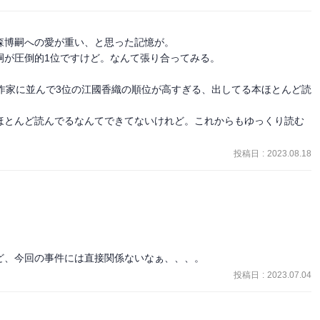
そうだ。

刊行されるのか。

博嗣への愛が重い、と思った記憶が。

が圧倒的1位ですけど。なんて張り合ってみる。

作家に並んで3位の江國香織の順位が高すぎる、出してる本ほとんど読
？

ほとんど読んでるなんてできてないけれど。これからもゆっくり読む
投稿日
:
2023.08.18
に注意して、持っていた携帯電話のアンテナで押した。”

ど、今回の事件には直接関係ないなぁ、、、。
投稿日
:
2023.07.04
s.html