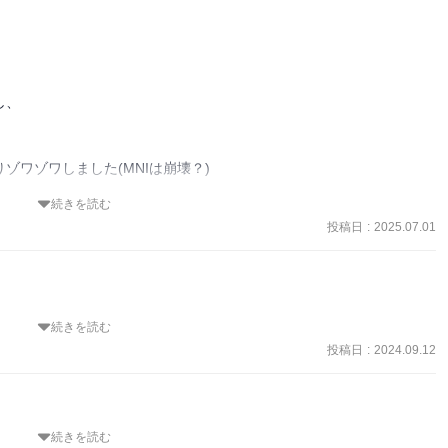
、

ワゾワしました(MNIは崩壊？)

続きを読む
なるのかな？(事件解決というよりは海月くんの推理で終わる)。

投稿日
:
2025.07.01
きました。海月くんにもっと喋らせてほしい˙ᴥ˙
続きを読む
！

投稿日
:
2024.09.12
なんて思ったら、うっすら関係がありそうじゃないですか…ここらへ
この人！動機はこう！みたいなはっきりした答えが明示されるわけで
続きを読む
テリィでは前々から散見されていた手法とはいえまだ慣れません…(犯