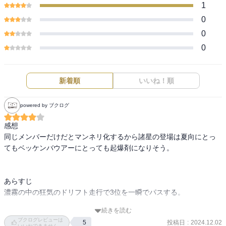
1
0
0
0
新着順
いいね！順
powered by ブクログ
感想

同じメンバーだけだとマンネリ化するから諸星の登場は夏向にとっ
てもベッケンバウアーにとっても起爆剤になりそう。

あらすじ

濃霧の中の狂気のドリフト走行で3位を一瞬でパスする。

続きを読む
タイヤ温度の管理でフェラーリはなかなか86との差を縮められな
ブクログレビューは
投稿日
:
2024.12.02
5
い。

いいねできません