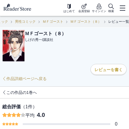
はじめて
会員登録
サインイン
検索
ミック
男性コミック
ＭＦゴースト
ＭＦゴースト（８）
レビュー一覧
ＭＦゴースト（８）
しげの秀一
/
講談社
レビューを書く
作品詳細ページへ戻る
この作品の1巻へ
総合評価
（
1
件）
4.0
平均
0