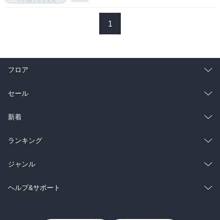
一位争いはベッケンバウアーが鳴りを潜める不気味な展開に。

1
ベッケンバウアーは沢渡をパスし、1位でフィニッシュ。夏向はハナ
差で赤羽に刺されて4位に。

フロア
いよいよ次戦から啓介の教え子参戦！参加条件が啓介の作ったレコ
ードを2人が更新！

総合
コミック
セール
86へのターボ搭載計画が始まった。
ラノベ
小説
総合
コミック
新着
雑誌・グラビア
ビジネス・実用
ラノベ
小説
総合
コミック
ランキング
BL・TL
雑誌・グラビア
ビジネス・実用
ラノベ
小説
総合
コミック
ジャンル
BL・TL
雑誌・グラビア
ビジネス・実用
ラノベ
小説
コミック
男性コミック
ヘルプ&サポート
BL・TL
雑誌・グラビア
ビジネス・実用
女性コミック
コミック誌
初めての方へ
ヘルプ