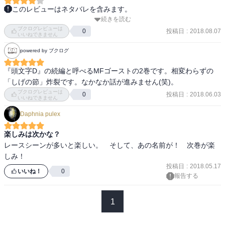
このレビューはネタバレを含みます。
夏向もなかなかエキセントリックだ。

続きを読む
　『頭文字D』ロスみたいな気分でいるので、癒される。トヨタ86は
ブクログレビューは
ライトの変な形がどうしても好きになれないでいたのだけど、漫画
投稿日
:
2018.08.07
0
解説に小柏カイはちょっと面白い。

いいねできません
で読んでいたらだんだん好きになってきた。現行で買えるマニュア
しかし賞品がわりに指名した女の子にキスさせるのは時代錯誤すぎ
powered by ブクログ
ルのFR車などほんの数種類しかないので、ありがたく中古車を探し
て、本当に涼介が把握しているのだろうか。
て乗っておくべきなのかもしれない。

『頭文字D』の続編と呼べるMFゴーストの2巻です。相変わらずの
　『頭文字D』はタイマンで走っていたけどこちらは15台のレースが
「しげの節」炸裂です。なかなか話が進みません(笑)。
始まったため、登場人物と車の把握が大変だ。
ブクログレビューは
投稿日
:
2018.06.03
0
いいねできません
Daphnia pulex
楽しみは次かな？
レースシーンが多いと楽しい。　そして、あの名前が！　次巻が楽
しみ！
投稿日
:
2018.05.17
いいね！
0
報告する
1