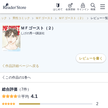
はじめて
会員登録
サインイン
検索
ミック
男性コミック
ＭＦゴースト
ＭＦゴースト（２）
レビュー一覧
ＭＦゴースト（２）
しげの秀一
/
講談社
レビューを書く
作品詳細ページへ戻る
この作品の1巻へ
総合評価
（
7
件）
4.1
平均
2