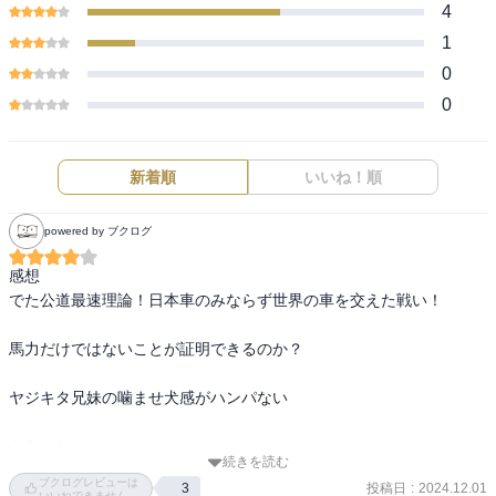
4
1
0
0
新着順
いいね！順
powered by ブクログ
感想

でた公道最速理論！日本車のみならず世界の車を交えた戦い！

馬力だけではないことが証明できるのか？

ヤジキタ兄妹の噛ませ犬感がハンパない

あらすじ

続きを読む
夏向は視界が悪いコースで、藤原拓海ばりの走りを見せ、順位を押
ブクログレビューは
投稿日
:
2024.12.01
3
し上げる。

いいねできません