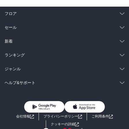
フロア
総合
コミック
セール
ラノベ
小説
総合
コミック
新着
雑誌・グラビア
ビジネス・実用
ラノベ
小説
総合
コミック
ランキング
BL・TL
雑誌・グラビア
ビジネス・実用
ラノベ
小説
総合
コミック
ジャンル
BL・TL
雑誌・グラビア
ビジネス・実用
ラノベ
小説
コミック
男性コミック
ヘルプ&サポート
BL・TL
雑誌・グラビア
ビジネス・実用
女性コミック
コミック誌
初めての方へ
ヘルプ
BL・TL
ライトノベル
男子向けラノベ
よくあるご質問
お問い合わせ
会社情報
プライバシーポリシー
ご利用条件
女子向けラノベ
小説
利用規約
クッキーの詳細