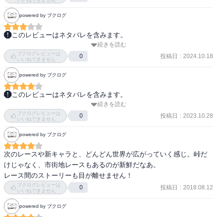
powered by ブクログ
ゴール前のストレートで86の非力さが出て、惜しくも16位で決勝を
逃す。と思いきや失格が出て繰り上がりで決勝へ。

このレビューはネタバレを含みます。
続きを読む
主人公の実力を図りきれない周りが

MFGはイニシャルDの進化形で公道最速理論の答えである。

ブクログレビューは
主人公を心配し過ぎたり馬鹿にしたりするのが

投稿日
:
2024.10.18
0
いいねできません
イニDと同じだ。

決勝が始まり、夏向は14位でヤジキタ兄妹に迫る。
powered by ブクログ
ワンパターンでもあるし、安心感があるとも言える。

このレビューはネタバレを含みます。
いきなりビンタを喰らわすヒロインが頭が悪過ぎてイライラする。

続きを読む
おぉギリギリで抜かれるのかってことは。。。そうだよね、失格者
心配をかけられたと言って叩く理由にはならないし、

ブクログレビューは
だね。

投稿日
:
2023.10.28
0
何故ホームステイ先の小娘に報告をする必要があるのか。

いいねできません
目の前で引っ叩くのか、流石に気がつくだろうと思うけど、メイク
最低だという自覚があるのは結構だが

powered by ブクログ
とかで印象が全然違うって設定らしい。

自分から暴力を振るっておいてピンチも何もないものだ。

レースクイーンの存在自体はまだありえるかなっておもうけど、お
ウィッグがあっても顔は丸出しで、

次のレースや新キャラと、どんどん世界が広がっていく感じ。峠だ
尻ズームアップとかセクハラ気味の質問とか流石にないだろうと思
フルメイクで変えている感じもないのに

けじゃなく、市街地レースもあるのが新鮮だなあ。

っても、ツッコんではいけない
気づかない夏向も夏向。

レース間のストーリーも目が離せません！
ブクログレビューは
投稿日
:
2018.08.12
0
いいねできません
本人の許しも無く本人が食べてもいない物を

しかも交換でも無く食べるのは普通に最低なのだが、

powered by ブクログ
その光景を見て仲良しカップルだと思う
