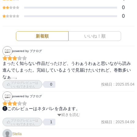
0
0
新着順
いいね！順
powered by ブクログ
まったく知らない作品だったけど、うわぁうわぁと思いながら読み
進んでしまった。完結しているようで見届けたいけれど、巻数多い
なぁ…。
ブクログレビューは
投稿日
:
2025.05.04
0
いいねできません
powered by ブクログ
このレビューはネタバレを含みます。
続きを読む
天才になれなかった全ての人へ。

ブクログレビューは
この始まり方が好き。

投稿日
:
2025.04.09
1
いいねできません
Stella
この頃の光一は見ていて恥ずかしくなってしまうが、
