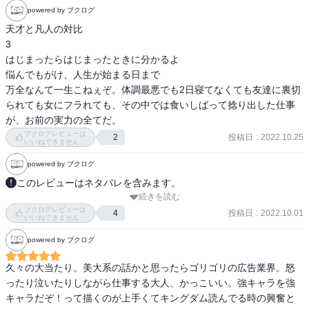
ぴーさんの原作とnifuniさんの漫画の邂逅もまさにソレだと思った。
powered by ブクログ
天才と凡人の対比

3

はじまったらはじまったときに分かるよ

悩んでもがけ、人生が始まる日まで

万全なんて一生こねぇぞ。体調最悪でも2日寝てなくても友達に裏切
られても女にフラれても、その中では食いしばって捻り出した仕事
が、お前の実力の全てだ。
ブクログレビューは
投稿日
:
2022.10.25
2
いいねできません
powered by ブクログ
このレビューはネタバレを含みます。
続きを読む
【あらすじ】

ブクログレビューは
広告代理店勤務の若手デザイナー・朝倉光一。納得出来ない理由で
投稿日
:
2022.10.01
4
いいねできません
自ら勝ち取った仕事を取り上げられた彼は、やりきれない気持ちを
powered by ブクログ
抱えて横浜の美術館へと向かう。そこは、彼が初めて「エレン」と
いう才能と出会った場所で…。大人の心も抉るクリエイター群像
久々の大当たり。美大系の話かと思ったらゴリゴリの広告業界。怒
劇、開幕!

ったり泣いたりしながら仕事する大人、かっこいい。強キャラを強
キャラだぞ！って描くのが上手くてキングダム読んでる時の興奮と
・‥…━━━☆・‥…━━━☆・‥…━━━☆
