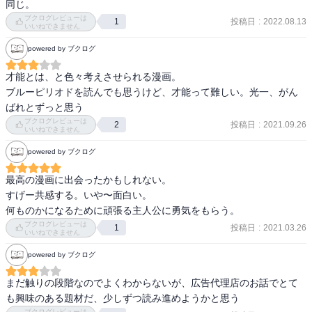
同じ。
ブクログレビューは
投稿日
:
2022.08.13
1
感想は最終巻にまとめて記載予定です。
いいねできません
powered by ブクログ
才能とは、と色々考えさせられる漫画。

ブルーピリオドを読んでも思うけど、才能って難しい。光一、がん
ばれとずっと思う
ブクログレビューは
投稿日
:
2021.09.26
2
いいねできません
powered by ブクログ
最高の漫画に出会ったかもしれない。

すげー共感する。いや〜面白い。

何ものかになるために頑張る主人公に勇気をもらう。
ブクログレビューは
投稿日
:
2021.03.26
1
いいねできません
powered by ブクログ
まだ触りの段階なのでよくわからないが、広告代理店のお話でとて
も興味のある題材だ、少しずつ読み進めようかと思う
ブクログレビューは