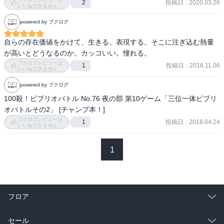
投稿日
:
2020.03.26
2
いいねできません
powered by ブクログ
自らの存在価値をかけて、生きる。表現する。そこに注ぎ込む熱量
が高いとどうなるのか。カッコいい。憧れる。
ブクログレビューは
投稿日
:
2018.11.06
1
いいねできません
powered by ブクログ
100殺！ビブリオバトル No.76 夜の部 第10ゲーム「三位一体ビブリ
オバトルその2」 [チャンプ本！] 
ブクログレビューは
投稿日
:
2018.04.24
1
いいねできません
1
フロア
総合
コミック
セール