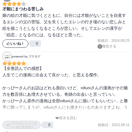
仕事を巻き取ってくれたりジャケットを買わせて

才能にまつわる苦しみ
プレゼンに参加させてくれたり

娘の絵の才能に気づくとともに、自分には才能がないことを自覚す
神谷さんが本当に恰好よくて、それは憧れるよなと思う。

るエレンの父の苦悩、父を失くしたエレンの行き場のない悲しみと
絵を描こうとしなくなるところが悲しい。そしてエレンの漢字が
絵は誰でも描けると強要されるのは嫌だな。

「絵恋」となるのには、なるほどと思った。
授業だから仕方ないのも分かるのだが。

投稿日
:
2024.09.25
いいね！
0
報告する
パパの手はそうじゃなかった、という台詞も辛い。

小さい時はよくわからなくても、意味が分かった時

powered by ブクログ
エレンも悲しかったのではないか。

【全巻読んでの感想】

人生でこの漫画に出会えて良かった、と思える傑作。

息子が作ったカタログという理由だけで

それに載っているケーキを買って食べるお母さん、

かっぴーさんのお話はどれも面白いけど、nifuniさんの漫画がその魅
愛らしいなぁ。

力を数百倍にあ増大させている。奇跡の出会いと言っていい。

親孝行だと思ってお礼を言ってあげれば良いのに。

かっぴーさん原作の漫画は全部nifuniさんに描いてもらいたい…と勝
手に願ってしまうが、nifuniさんにも描きたいものありますよね、う
正直初めて読んだ時は、この辺りでは

ん。

さゆりも流川さんも好きではなかった。

続きを読む
みっちゃんは良い子だよなと思う。
ブクログレビューは
投稿日
:
2023.09.11
0
天才や努力家たちの奇跡のような出会いを描いた本作だけど、かっ
いいねできません