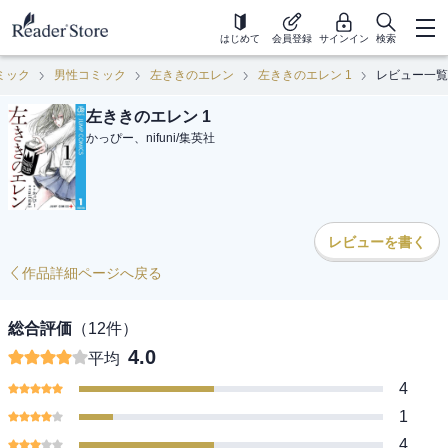
はじめて
会員登録
サインイン
検索
ミック
男性コミック
左ききのエレン
左ききのエレン 1
レビュー一覧
左ききのエレン 1
かっぴー、nifuni
/
集英社
レビューを書く
作品詳細ページへ戻る
総合評価
（
12
件）
4.0
平均
4
1
4