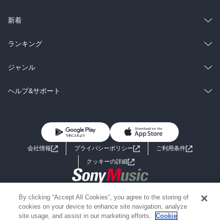
ラノベ
小説
総合
コミック
新着
雑誌・グラビア
ビジネス・実用
ラノベ
小説
総合
コミック
ランキング
BL・TL
雑誌・グラビア
ビジネス・実用
ラノベ
小説
総合
コミック
ジャンル
BL・TL
雑誌・グラビア
ビジネス・実用
ラノベ
小説
コミック
男性コミック
ヘルプ&サポート
BL・TL
雑誌・グラビア
ビジネス・実用
女性コミック
コミック誌
初めての方へ
ヘルプ
BL・TL
ライトノベル
男子向けラノベ
よくあるご質問
お問い合わせ
会社情報
プライバシーポリシー
ご利用条件
女子向けラノベ
小説
利用規約
クッキーの詳細
国内小説
海外小説
Copyright 2017 - 2026 Sony Music Entertainment(Japan) Inc.
By clicking “Accept All Cookies”, you agree to the storing of
ミステリー
SF
Information on the site is for the Japan domestic market only
cookies on your device to enhance site navigation, analyze
powered by
site usage, and assist in our marketing efforts.
Cookie