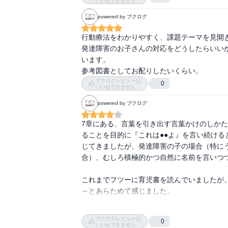
いいねできません
powered by ブクログ
行動療法をわかりやすく、課題テーマを見開き
発達障害のお子さんの対応をどうしたらいい
います。

参考図書としてお配りしたいくらい。
ブクログレビューは
0
いいねできません
powered by ブクログ
7章にある、言葉を引き出す言葉かけのしか
ることを目的に『これは●●よ』を言い続け
じてきましたが、発達障害の子の場合（特に
合）、むしろ積極的かつ自然に名前を言いつ
これまでフツーに育児書を読んでいましたが
～とあらためて感じました。

また、この本に書かれてあるABAという手法
ブクログレビューは
0
きすぎていてふんわりとしか理解できなかっ
いいねできません