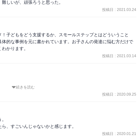
、難しいが、頑張ろうと思った。
投稿日
:
2021.03.24
メ！子どもをどう支援するか、スモールステップとはどういうこと
具体的な事例を元に書かれています。お子さんの発達に悩む方だけで
くわかります。
投稿日
:
2021.03.14
続きを読む
もはおろか育児の経験すらありません。発達障害に関しての知識は、
投稿日
:
2020.09.25
だったので最後まで読みましたが、子どもとの接し方において新しい
。

、というか当たり前の内容でした。声を掛けても全く反応が無い、ま
たら、すごいんじゃないかと感じます。
た事はありませんが、私自身小学校4年生くらいまでは、年長者が他に
投稿日
:
2020.01.21
一人で見ることも多く、その際は本書に書かれている内容で応対して