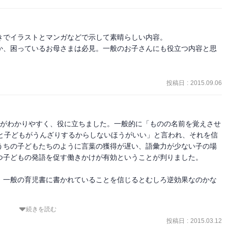
でイラストとマンガなどで示して素晴らしい内容。

か、困っているお母さまは必見。一般のお子さんにも役立つ内容と思
投稿日
:
2015.09.06
たがわかりやすく、役に立ちました。一般的に「ものの名前を覚えさせ
ると子どもがうんざりするからしないほうがいい」と言われ、それを信
うちの子どもたちのように言葉の獲得が遅い、語彙力が少ない子の場
つ子どもの発語を促す働きかけが有効ということが判りました。

、一般の育児書に書かれていることを信じるとむしろ逆効果なのかな
続きを読む
は発達障害の子どもじゃなくても使えそうです。ABAについて噛み砕
投稿日
:
2015.03.12
たかもと思いましたが、奥田健次さんの「叱りゼロで「自分からやる