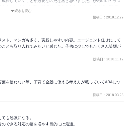
んが、本書の内容を鑑みると、負担の少ない状態での余裕のある応対
、成長していくことが必要なのだなあと思いました。かわいいイラス
。そもそも、周囲の環境によっては、いじめや意地悪の対象にされて
読みやすいですが、唯一難点があるとしたら少し大きくて持ち運びに
続きを読む
視の下で負担を減らしながら見守りサポートすることが必要なはずだ
心がけたい内容も多かったため、文庫サイズもほしいですね。（私が
投稿日
:
2018.12.29
みで賄わなければならない現代の日本の育児環境の劣悪さを改めて思
い）
思うと、居た堪れません。実際の育児は想像以上に過酷で、18〜19
風に応対出来ない、というのが実情でしょうか。

ラスト、マンガも多く、実践しやすい内容。エージェント任せにして
のことも取り入れてみたいと感じた。子供に少しでもたくさん笑顔が
投稿日
:
2018.11.12
せてみるという項目のところに、(書かれておらずとも当然の事なんで
葉を使わない等、子育て全般に使える考え方が載っていてABAにつ
「実践する際にスムーズに行えるよう練習は充分すぎるくらい行ってか
ったです。あと、大切な経験を積ませてもらうのですから、店員では
投稿日
:
2018.03.28
ないかと。

いう表現が「転がっている」になっていたり、さまざまな種類の質問
ても勉強になる。

めるようにとの表現が「角度のちがった問いを次々と投げかけること
分のできる対応の幅を増やす目的には最適。
ックになってしまうのでは』と気になってしまいました。
