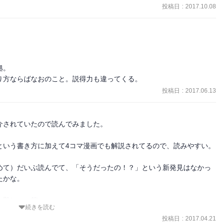
投稿日
:
2017.10.08
について書かれている項目で紹介されていた自閉症の当事者Aさんに
ある方なのか、ただブログを見て知っただけなのか気になりました。突
や、141ページの「オレはオレ流でいく」のエピソードも、わざわざ
。

り方ならばなおのこと。説得力も違ってくる。
投稿日
:
2017.06.13
続けた」や、「うんちを少し洩らしていた」などの内容を、著者のお
と心配です。いじめに関しては、数週間も耳元で囁き続ける行為は陰
。
されていたので読んでみました。

いう書き方に加えて4コマ漫画でも解説されてるので、読みやすい。

めて）だいぶ読んでて、「そうだったの！？」という新発見はなかっ
かな。

ん難しい（笑）
続きを読む
投稿日
:
2017.04.21