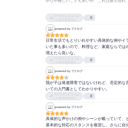
たまたまそのように感じただけかもしれませ
かなか難しいことも多いが、これは親も慣れ
が功を奏したのかも知れないなと思いました
トや四コマとともに説明されており、とても
しまいやすい特徴のある子どもこそ、衆人環
は適していないところかな。時々読み返して
ブクログレビューは
0
と思うのですが、家族という窮屈な枠組みの
知らないだけで、すでにあったらごめんなさ
いいねできません
い知りました。家族は休む間も無いのだろうと
powered by ブクログ
ページの応対方法が頭でわかっていてもこんな
日常生活でもとりいれやすい具体的な例やイ
いた事も多いので、料理など、家庭ならでは
増えたら良いな。
ブクログレビューは
0
いいねできません
以下、本書を読んで気になった点です。

powered by ブクログ
まず、ファーストフードで実際にオーダーさ
我が子は発達障害ではないけれど、否定的な言
すが)「空いている時間帯を選んで」だとか
いての入門書としてわかりやすい。
らにしましょう」くらい書いておいて欲しか
ブクログレビューは
0
いいねできません
なく店員さんなどの表現の方が好ましいのでは
powered by ブクログ
あと、言葉かけのチャンスがたくさんあると
具体的な声かけの例やシーンが載っていて、と
を織り交ぜることで語彙力や会話の能力を高
基本的な対応のスタンスを復習し、さらに自
で」とあって『次々に質問をしてしまうとパニ