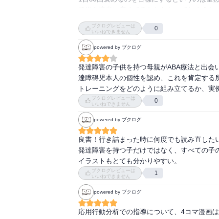
子供も適当に褒めてるなとわかってしまうし
ブクログレビューは
0
いいねできません
powered by ブクログ
発達障害の子供を持つ母親がABA療法と出会
達障碍児本人の個性を認め、これを肯定する
トレーニングをどのように組み立てるか、実
ブクログレビューは
0
いいねできません
powered by ブクログ
良書！行き詰まった時に何度でも読み直したい
発達障害を持つ子だけではなく、すべての子の
イラストもとても分かりやすい。
ブクログレビューは
1
いいねできません
powered by ブクログ
応用行動分析での指導について、4コマ漫画