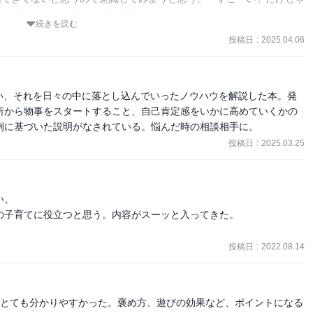
、「褒める」って意外と親の語彙力も試される。
続きを読む
投稿日
:
2025.04.06
い、それを日々の中に落とし込んでいったノウハウを解説した本。発
所から物事をスタートすること、自己肯定感をいかに高めていくかの
例に基づいた説明がなされている。悩んだ時の相談相手に。
投稿日
:
2025.03.25
。

子育てに役立つと思う。内容がスーッと入ってきた。

投稿日
:
2022.08.14
はとても分かりやすかった。褒め方、遊びの効果など、ポイントになる