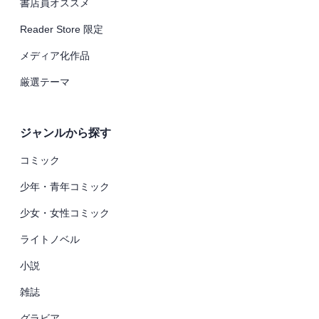
書店員オススメ
Reader Store 限定
メディア化作品
厳選テーマ
ジャンルから探す
コミック
少年・青年コミック
少女・女性コミック
ライトノベル
小説
雑誌
グラビア