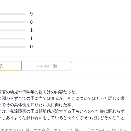
9
8
1
1
0
順
いいね！順
害の幼児〜低学年の親向けの内容だった。

に関わらず全ての子に当てはまるが、そこについてはもっと詳しく書
でその具体例を知りたい人に向けた本。

向け。発達障害の子は距離感が近すぎる子もいるので年齢に関わらず
ょしあうような触れ合いをしていると良くなさそうだけどそんなこと
然できてないと思うので意識してみようと思う。「すごーい」だけじゃ