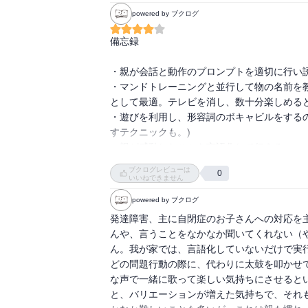
いました。弟妹を連れて来る子もいたので3
powered by ブクログ
れてある内容でまず問題なく交流出来ると思い
備忘録

18〜19ページに書かれているプロンプトや
おいては、真新しいどころか、そもそも子ど
・親が会話と動作のプロンプトを適切に行い
は放っておいても勝手に育つ、と聞いたこと
・マンドトレーニングと並行して物の名前を
気になりました。

として最適。テレビを消し、数十分楽しめると
・遊びを利用し、形容詞のボキャビルをする
すテクニックも。)

新しい発見こそなかったものの、本書を読ん
・親が感動したことを言語化して伝える。
ことです。

ブクログレビューは
強固なオウム返しについての内容を読んだ際
0
いいねできません
の例のように強固なオウム返しをする子がい
powered by ブクログ
ようになるのだろう』と思い、深く考えずオ
を持ったほかの子たちも声を掛けに来ました
発達障害、主に自閉症のお子さんへの対応を
り、解決すると自分の遊びに戻っていました
んや、言うことをなかなか聞いてくれない（
と関わり合いたくない子は離れて遊んでいて
ん。我が家では、言語化していないだけで実
者だけが周りから「この時は『〇〇』だよ」
どの問題行動の際に、代わりに太鼓を叩かせ
け続けていると、いつの間にかオウム返し自体
な声で一緒に歌って楽しい気持ちにさせると
と、バリエーションが増えた気持ちで、それ