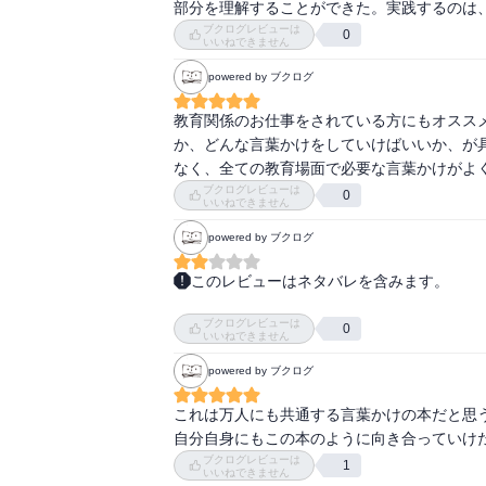
部分を理解することができた。実践するのは
ブクログレビューは
0
いいねできません
powered by ブクログ
教育関係のお仕事をされている方にもオスス
か、どんな言葉かけをしていけばいいか、が
なく、全ての教育場面で必要な言葉かけがよ
ブクログレビューは
0
いいねできません
powered by ブクログ
このレビューはネタバレを含みます。
勧められて読みました。発達障害のある子ど
ブクログレビューは
ないに等しいです。

0
いいねできません
結論から言いますと、読むように頼まれた本
powered by ブクログ
発見みたいなものは特になかったです。

これは万人にも共通する言葉かけの本だと思う
子どもとの向き合い方の内容はほとんど普通
自分自身にもこの本のように向き合っていけ
た、まだ言葉が話せない子どものお世話をし
ブクログレビューは
1
いないこともあり近所の子供たちの面倒を私
いいねできません