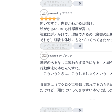
ブクログレビューは
0
いいねできません
特にモヤモヤしたのは、91ページの問題行動
powered by ブクログ
ついてです。Aさんは普段から著者と交流の
然名前を出す必要がわかりませんでした。

開いてすぐ、内容がわかる仕掛け。

絵がかあいいのも好感度が高い。

22ページの平均台での花子ちゃんの親御さん
視覚に訴えかけて、理解できるのは良書の証拠
書かなくていいのになと思います。

それが、経験や体験にもとづいて出てきたや
ブクログレビューは
0
そして友達に耳元で「『死ね』とささやかれ
いいねできません
子さんたちは本に載せてもよかったのかな、
powered by ブクログ
湿かつ悪質で、友達ではないと思うのですが
障害のあるなしに関わらず参考になる、と紹介
行動療法の本なんですね。

「こういうときは、こうしましょうという」と
育児本は（ブクログに登録し忘れてるのも含
たけれど、頭にはいってきやすい本ではあった
…どの本でもそうなんだけど、実践がいちば
ブクログレビューは
0