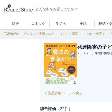
総合
コミック
ラノベ
小説
雑誌・
TOP(総合)
ビジネス・実用フロア
くらし・家庭
しつけ・子育て
発達障害の子ど
ｓｈｉｚｕ、平岩幹男
/
講
作品詳細ページへ戻る
総合評価
（
22
件）