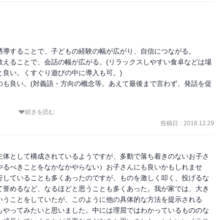
歳くらいの子も何人かいましたが、定型発達の子どもならこの本に書か
ます。

コンプライアンス、スモールステップなど、ABAを利用した働きかけに
もとの向き合い方はこれ以外想像できませんが……。子どもというの
誘導することで、子どもの経験の幅が広がり、自信につながる。

はありますが、まさか本当に自主性に任せる訳でもないでしょうし、
教えることで、会話の幅が広がる。(リラックスしやすい食卓などは場
良い。くすぐり遊びの中に導入も可。)

のも良い。(対義語・方向の概念等。あえて最後まで言わず、発話を促
で強く感じたのは、いかにワンオペ育児が辛く厳しいだろうかという
続きを読む
に思い出したのですが、子守りしていた近所の子どもたちの中に、こ
投稿日
:
2018.12.29
ました。私自身『まだ上手く話せないんだなぁ、でもそのうち話せる
ウム返しと向き合っていました。おかしなやりとりをしていると興味
。声を掛けに来る子はサポートしたいと思う時だけこちらへ駆け寄
主体として構成されているようですが、多動で落ち着きのないお子さ
。うまく会話出来ないことに対応出来ずに困ってしまう子や、その子
やるべきことをなかなかやらない）お子さんにも良いかもしれませ
ちょっかいをかけることはありませんでした。サポートしようと思う
行していることも多くあったのですが、ものを激しく叩く、投げるな
「〇〇って言うんだよ？『〇〇』」「〇〇」とみんなで明るく声を掛
て誉めるなど、なるほどと思うことも多くあった。我が家では、大き
なくなっていました。

いうことをしていたが、このように他の具体的な方法を提示される
もやってみたいと思いました。中には理屈ではわかっているもののな