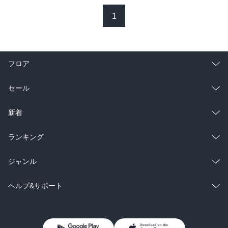
1
フロア
総合
コミック
セール
ラノベ
小説
総合
コミック
新着
雑誌・グラビア
ビジネス・実用
ラノベ
小説
総合
コミック
ランキング
BL・TL
雑誌・グラビア
ビジネス・実用
ラノベ
小説
総合
コミック
ジャンル
BL・TL
雑誌・グラビア
ビジネス・実用
ラノベ
小説
コミック
男性コミック
ヘルプ&サポート
BL・TL
雑誌・グラビア
ビジネス・実用
女性コミック
コミック誌
初めての方へ
ヘルプ