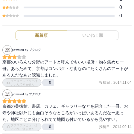
0
0
新着順
いいね！順
powered by ブクログ
京都のいろんな分野のアートと呼んでもいい場所・物を集めた一
冊。あらためて、京都はコンパクトな街なのにたくさんのアートが
あるんだなあと認識しました。
ブクログレビューは
投稿日
:
2014.11.04
0
いいねできません
powered by ブクログ
京都の美術館、書店、カフェ、ギャラリーなどを紹介した一冊。お
寺や神社以外にも面白そうなところがいっぱいあるんだなー思っ
た。地区ごとに分けられてて地図も付いているから見やすい。
ブクログレビューは
投稿日
:
2014.09.14
0
いいねできません