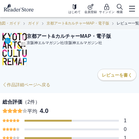
はじめて
会員登録
サインイン
検索
地図・ガイド
ガイド
京都アート&カルチャーMAP・電子版
レビュー一覧
京都アート&カルチャーMAP・電子版
京阪神エルマガジン社
/
京阪神エルマガジン社
レビューを書く
作品詳細ページへ戻る
総合評価
（
2
件）
4.0
平均
1
0
1