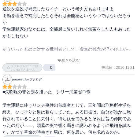
侵略企業の首都会社」の爆破作戦をする。カケルは、殺人を前提と
二。実行された爆弾テロ。風視の死。

する作戦を行う憑二に、反対もせず、従う。そして、多数の死者を
逆説を逆説で補完したらイチ、という考え方もありますよ

生む。

衝動を理念で補完したならそれは全能感というやつではないだろう
　２０１１年５月２１日読了
別に、ビルを破壊するなら、夜間でもいいはずなのだが。そういう
か

考慮もない。

学生運動家のなかには、全能感に酔いしれて無茶をした人もあった
かもしれない

　カケルは、憑二と哲学論争もしない。風視との論争だけだ。ま
だ、カケルは現象学哲学を実装していない。カケルは、革命につい
そういったものに対する批判者として、虚無の観念が浮かび上がっ
て、まだ真剣に向き合っている。それにしても、革命とは？

てくるのだが

続きを読む
実際的な暴力・権力に対して、観念は太刀打ちできない

ブクログレビューは
投稿日
:
2010.11.21
0
　憑二の言っていた幻の中央委員会を目指して、海外に逃亡するカ
無力な批判者の「傲慢さ」に、主人公は怒る

いいねできません
ケル。そこで、ルーレットに興じる。カケルは勘はいいけど、のめ
そして・・・

powered by ブクログ
り込むタイプなんだね。海辺で、女の子と仲良く遊ぶ。そしてその
女は、ランボーの詩を歌う。そして、なぜかカケルは「すべてよ
■矢吹駆の罪と罰を描いた、シリーズ第ゼロ作

し」と言って物語は閉じる。カケルのキャラクターが分裂してい
まったく救いのない小説です

る。まだ、荒けづりだ。この本を最初に読んだら、矢吹駆シリーズ
しかもこれは、長い戦いの始まりにすぎない
学生運動に伴うリンチ事件の首謀者として、三年間の刑務所生活を
は読まなかったと思う。
終え、ひっそりと男は暮らしていた。ある日彼は、自分が誰かに尾
行されていることに気付く。待ち伏せてみるとそれは昔の仲間であ
ったのだが……。頭蓋の奥で響く囁きに誘われるように飛翔を試み
た、かつて革命の時生きた男は、何を思い、何を求めるのか。