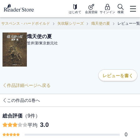
はじめて
会員登録
サインイン
検索
・サスペンス・ハードボイルド
矢吹駆シリーズ
熾天使の夏
レビュー一覧
熾天使の夏
笠井潔
/
東京創元社
レビューを書く
作品詳細ページへ戻る
この作品の1巻へ
総合評価
（
9
件）
3.0
平均
0