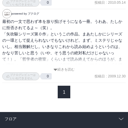
ブクログレビューは
投稿日
:
2010.05.14
0
いいねできません
powered by ブクログ
最初の一文で思わず本を放り投げそうになる一冊。うわあ、たしか
に拒否されてるよ～（笑）。

「矢吹駆シリーズ第０作」というこの作品。まあたしかにシリーズ
の一環として捉えられないでもないけれど。まず、ミステリじゃな
いし。相当難解だし。いきなりこれから読み始めようというのは、
かなり苦しいと思う（いや、そう思うの絶対私だけじゃないっ
て！）。「哲学者の密室」くらいまで読み終えてからのほうが、ま
だ理解できるんじゃないかな。「完璧な自殺」の観念だとか「合理
続きを読む
的な大量殺人」だとか。
ブクログレビューは
投稿日
:
2009.12.30
0
いいねできません
1
フロア