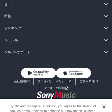
総合
コミック
セール
ラノベ
小説
総合
コミック
新着
雑誌・グラビア
ビジネス・実用
ラノベ
小説
総合
コミック
ランキング
BL・TL
雑誌・グラビア
ビジネス・実用
ラノベ
小説
総合
コミック
ジャンル
BL・TL
雑誌・グラビア
ビジネス・実用
ラノベ
小説
コミック
男性コミック
ヘルプ&サポート
BL・TL
雑誌・グラビア
ビジネス・実用
女性コミック
コミック誌
初めての方へ
ヘルプ
BL・TL
ライトノベル
男子向けラノベ
よくあるご質問
お問い合わせ
会社情報
プライバシーポリシー
ご利用条件
女子向けラノベ
小説
利用規約
クッキーの詳細
国内小説
海外小説
Copyright 2017 - 2026 Sony Music Entertainment(Japan) Inc.
By clicking “Accept All Cookies”, you agree to the storing of
ミステリー
SF
Information on the site is for the Japan domestic market only
cookies on your device to enhance site navigation, analyze