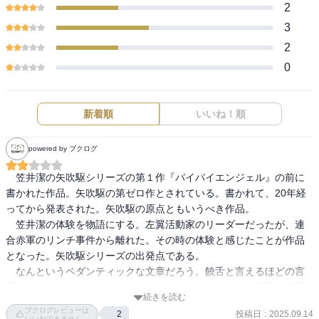
2
3
2
0
新着順
いいね！順
powered by ブクログ
　笠井潔の矢吹駆シリーズの第１作『バイバイエンジェル』の前に
書かれた作品。矢吹駆の第ゼロ作とされている。書かれて、20年経
ってから発表された。矢吹駆の原点ともいうべき作品。

　笠井潔の体験を物語にする。左翼活動家のリーダーだったが、連
合赤軍のリンチ事件から離れた。その時の体験と感じたことが作品
となった。矢吹駆シリーズの出発点である。

　なんというペダンティックな文章だろう。饒舌と言えるほどの言
葉を吐き出している。『バイバイエンジェル』からは、言葉が整理
続きを読む
されている。ここで繰り返されるのは、「完璧な自殺」

ブクログレビューは
投稿日
:
2025.09.14
2
　カケルは、学生運動に伴うリンチ事件の首謀者として、三年間の
いいねできません