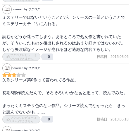
刑務所生活を終え、ひっそりと暮らしていた。そして、憑二から接
powered by ブクログ
触があり、元恋人の風視と会う。

ミステリーではないということだが、シリーズの一部ということで
ミステリーカテゴリに入れる。

　カケルは、風視に革命は三つの革命が必要という。それは、個
人、社会、そして存在そのものに焦点を当てた段階的な変革を示
読むかどうか迷ってしまう。あるところで処女作と書かれていた
す。

が、そういったものを後出しされるのはあまり好きではないので。
　自己の革命は内面的な変化を促し、価値観や信念の刷新、精神的
しかも矢吹駆なイメージが崩れるほど過激な内容？らしい。
成長を目的とする。

ブクログレビューは
投稿日
:
2015.03.06
0
　社会の革命は、自己の革命を経た人々が協力し、政治や文化、経
いいねできません
済の制度を刷新することで、外部社会に影響を与える。

powered by ブクログ
　存在の革命は、これらを超えた人間存在そのものに関わる変革で
あり、科学技術の進歩や意識の拡張、肉体や形而上学的限界の超越
矢吹シリーズ第0作って言われてる作品。

を目指すもので、最も根源的な人間のあり方への問いを投げかけ
る。

初期3部作読んだんで、そろそろいいかなぁと思って、読んでみた。

この存在の革命というのが独特な笠井潔の想いでしょうね。

革命の一般的な定義は、「既存の社会や政治の秩序、あるいは思想
まったくミステリ色のない作品。シリーズ読んでなかったら、きっ
や技術などを、短期間に根本から変える抜本的な変革」である。

と読んでないかも……。
ブクログレビューは
投稿日
:
2013.05.18
0
　カケルは「革命家とは自身の趣味や正義感で革命家になった者で
いいねできません
はない。革命家が革命を選ぶのではなく、革命が革命家を選ぶ。革
powered by ブクログ