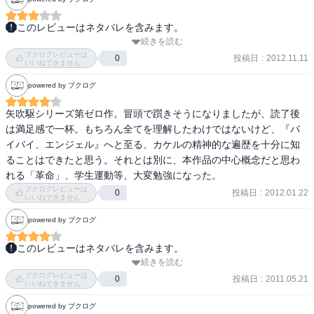
命家とは革命によって選ばれ摑まれてしまった自身の宿命を自覚し
た人間に過ぎない」という。

このレビューはネタバレを含みます。
続きを読む
　時代は全学共闘会議（全共闘）の終結から五年後。世界同時革命
　カケルの元恋人　北澤風視との対話。人を殺していけない論。
ブクログレビューは
を目指し、リンチ事件の首謀者として逮捕され、刑期を終えて出所
投稿日
:
2012.11.11
0
いいねできません
『オイディプス症候群』のナディアとの論議より、風視との論議
し、ひっそりと暮らしていた男に、かつての恋人から声がかかる。
が、具体的で優れている。

powered by ブクログ
求めに応じ、かつての同志と再会した男は、同志から新たな革命運
　カケルはいう「風視、君はこの世界に棲んで、殺さないで生きら
動への参加を求められ、男は、同志の革命思想を粉砕するために、
矢吹駆シリーズ第ゼロ作。冒頭で躓きそうになりましたが、読了後
れると思うのか」

あえて計画に乗ることにする。

は満足感で一杯。もちろん全てを理解したわけではないけど、『バ
風視はいう。「妊娠して、子供を産んで私は変わった。わたしは殺
イバイ、エンジェル』へと至る、カケルの精神的な遍歴を十分に知
したくない。それは規範でも倫理でもない。生きること自体から切
　これは、矢吹駆がナディア・モガールと出会う前、「革命」とい
ることはできたと思う。それとは別に、本作品の中心概念だと思わ
り離された観念に拘束されているからでも、殺されたくないから殺
う高みを目指し、「革命」に目が眩み身を焼かれ、地に堕ちた熾天
れる「革命」、学生運動等、大変勉強になった。
さないという損得計算でもない。殺したくないと、生きていること
使（イーカロス）の、再生の物語――。

ブクログレビューは
投稿日
:
2012.01.22
0
自体がわたしに感じさせる。わたしは殺したくないの。殺したくな
いいねできません
いと感じる事実の方が殺さなければならないという認識よりも重た
　はっきり言って、これは推理小説ではなくハードボイルド小説、
powered by ブクログ
いと思う」

厳密には「革命」という名の観念に憑かれたテロリストを描いた小
説である。だが、誰にでも現在があり、過去がある。推理小説では
このレビューはネタバレを含みます。
　爆弾テロ集団のリーダー憑二。革命のためなら殺人を正当化でき
なく、「矢吹駆」という「人間」に興味があるのであれば読んでほ
続きを読む
矢吹駆シリーズ

ると考えている。彼が命令するスパイへの拷問は、すざましい。そ
しい。これを読めば、今までとは違った観点から過去作品、特に
ブクログレビューは
投稿日
:
2011.05.21
0
いいねできません
れを嬉々と語るハレンチ。憑二と風視と葦男とカケルで「第三世界
『バイバイ、エンジェル』を捉えることになるだろう。
リンチ事件の逮捕から出獄したカケルをつける人物。かつての同
の貧民を毎分一人の計算で殺し続けている、日本最大の怪物的強盗
powered by ブクログ
志、恋人の北澤風視。新たな爆弾テロを企てる組織のリーダー憑