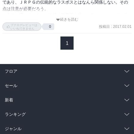
であり、ＪＲＰＧの伝統的なラスボスとはなんら関係しない。その
のそれで、「同じような母親から憧れられるような理想の賢母」と
点は注意が必要だろう。

いうより「子のが親にはこうであって欲しいと考える理想の母親」
　全体を通してみると、物語は親子愛を描いたライトなコメディ物
として描かれているように感じました。そのせいかストレスは少な
続きを読む
だ。しかし、母親の空回りと、それに苛立つ息子というごく一般的
く読むことができます。軽く読み返してふと思ったのは、母親では
ブクログレビューは
投稿日
:
2017.02.01
0
な親子像を描き、その解消へと向かう物語の筋立てそのものはリア
いいねできません
なく、姉でもよかったのではということでした。たとえば、弟を溺
ル寄りの描き方である。

愛する姉も、今作の真々子さんと似たような行動原理を持つので
1
は。そう考えてみたとき、母親とはなにかという掘り下げが描き切
　ただ、コメディとリアリティの配分はバランスがとれているかと
れていないのかなとも思いました。その惜しい部分を織り込んで星
いうと、少し疑問も残る。

４です。白瀬さんが美味しすぎてずるいですね！
　ゲーム世界とはいえ、サブヒロインが主人公の腕をぶった切るシ
ーンなどは笑えずに普通に引いたし、リアリティの度合いをどの程
フロア
度の精度で解釈すべきか、全体でややピンボケ気味の嫌いはある。

　その辺も加味しつつ、物語の納まりの良さを加算して星四つで評
総合
コミック
セール
価している。
ラノベ
小説
総合
コミック
新着
雑誌・グラビア
ビジネス・実用
ラノベ
小説
総合
コミック
ランキング
BL・TL
雑誌・グラビア
ビジネス・実用
ラノベ
小説
総合
コミック
ジャンル