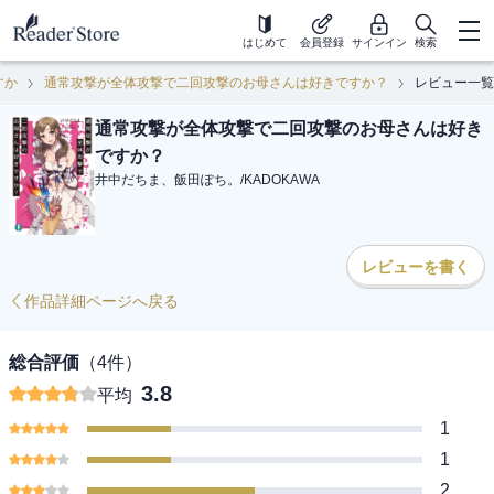
はじめて
会員登録
サインイン
検索
すか
通常攻撃が全体攻撃で二回攻撃のお母さんは好きですか？
レビュー一覧
通常攻撃が全体攻撃で二回攻撃のお母さんは好き
ですか？
井中だちま、飯田ぽち。
/
KADOKAWA
レビューを書く
作品詳細ページへ戻る
総合評価
（
4
件）
3.8
平均
1
1
2