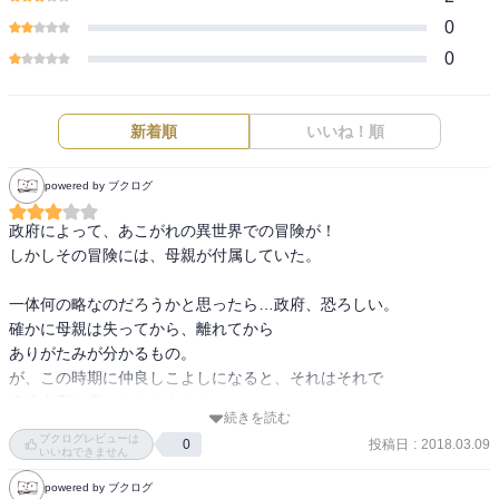
0
0
新着順
いいね！順
powered by ブクログ
政府によって、あこがれの異世界での冒険が！

しかしその冒険には、母親が付属していた。

一体何の略なのだろうかと思ったら…政府、恐ろしい。

確かに母親は失ってから、離れてから

ありがたみが分かるもの。

が、この時期に仲良しこよしになると、それはそれで

将来大変な事になりそうな？

続きを読む
大事にしましょう、をすりこんだ方が…とか思いますが

ブクログレビューは
投稿日
:
2018.03.09
0
そんな事を言っていたら話が始まらない！ｗ

いいねできません
powered by ブクログ