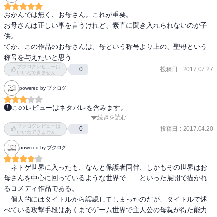
ここまで息子ラブなお母さんもすごいですが

わりと母親に弱い主人公も面白い。

おかんでは無く、お母さん。これが重要。

そんな主人公母と対照的なのが、今回のラスボス。

お母さんは正しい事を言うけれど、素直に聞き入れられないのが子
こういう人、いますけど…いますけど

供。

自分から切り離したい！　と思いますけど

てか、この作品のお母さんは、母という称号より上の、聖母という
こういうのに限って、すごくしつこい！！

称号を与えたいと思う
盛ってる、と娘談ですが、元は一体どんな人で？？

ブクログレビューは
投稿日
:
2017.07.27
0
いいねできません
この展開から考えると、もう一人のプレイヤーが

powered by ブクログ
どうして一人なのか、もそのうち出てきそうです。
このレビューはネタバレを含みます。
続きを読む
これは絶望せずにはいられません。男子高校生のフルダイブゲーム
ブクログレビューは
が母親同伴という残念きわまりないおいしい設定。他人事だからこ
投稿日
:
2017.04.20
0
いいねできません
そ笑ってすませられるレベルの深刻でありながら傑作なギャグで
powered by ブクログ
す。革ジャンを洗濯してしまう驚愕の家事センス、肌年齢が－20
歳、息子を叱らない、息子にベタベタ……なにかと現実離れした母
　ネトゲ世界に入ったも、なんと保護者同伴、しかもその世界はお
親と登場人物たちとの掛け合いはひとつひとつが楽しみでした。よ
母さんを中心に回っているような世界で……といった展開で描かれ
かった点は、主人公とその母親だけではなくいくつかの親子が登場
るコメディ作品である。

すること。複数の家族像を描くことで、それが一様ではないのだと
　個人的にはタイトルから誤認してしまったのだが、タイトルで述
いうひとつのテーマを表しています。ヒロイン（ヒロイン？）の
べている攻撃手段はあくまでゲーム世界で主人公の母親が得た能力
真々子さんの悲しむポイント、怒りのポイントは息子を愛する母親