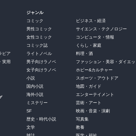
ジャンル
コミック
ビジネス・経済
男性コミック
サイエンス・テクノロジー
女性コミック
コンピュータ・情報
コミック誌
くらし・家庭
ラビア
ライトノベル
料理・酒
・実用
男子向けラノベ
ファッション・美容・ダイエッ
女子向けラノベ
ホビー&カルチャー
小説
スポーツ・アウトドア
国内小説
地図・ガイド
海外小説
エンターテイメント
グ
ミステリー
芸術・アート
SF
映画・音楽・演劇
歴史・時代小説
写真集
文学
教養
雑誌
医学・福祉