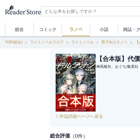
総合
コミック
ラノベ
小説
雑誌・
TOP(総合)
ライトノベルフロア
ライトノベル
男子向けラノベ
【
【合本版】代償
神高槍矢、おぐち
/
集英社
作品詳細ページへ戻る
総合評価
（
0
件）