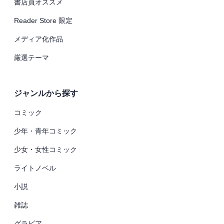
書店員オススメ
Reader Store 限定
メディア化作品
厳選テーマ
ジャンルから探す
コミック
少年・青年コミック
少女・女性コミック
ライトノベル
小説
雑誌
グラビア