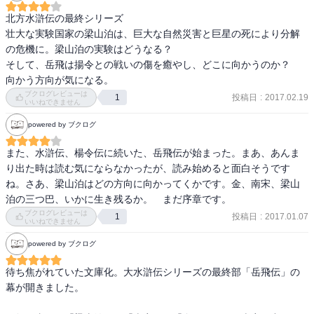
る。その代わり、南宋の宰相として確固とした地位を確保した秦檜
北方水滸伝の最終シリーズ

と、以前は金国の太祖阿骨打の不肖の息子、ウジュが、何時の間に
壮大な実験国家の梁山泊は、巨大な自然災害と巨星の死により分解
か物語を引っ張るような大きな漢（おとこ）として登場してきた。

の危機に。梁山泊の実験はどうなる？

そして、岳飛は揚令との戦いの傷を癒やし、どこに向かうのか？

楊令がいなくなり、梁山泊を侵した洪水は楊令の国造りに壊滅的な
向かう方向が気になる。
打撃を与え、新頭領の呉用さえも、新たな展望は見出せずにいる。
ブクログレビューは
投稿日
:
2017.02.19
それらが全編を覆い、大きな物語はまだ動いていない。しかし、物
1
いいねできません
語は王清の鉄笛から始まった。「水滸伝」の英雄たちの息子たち
powered by ブクログ
が、今、正真正銘その全面にでてきた。王清の異母兄の王貴や張平
の息子張朔の会話は、だから、今後の岳飛伝の未来をも語っている
また、水滸伝、楊令伝に続いた、岳飛伝が始まった。まあ、あんま
気がしてならない。彼らたちは「なにを受け継いでいるんだろう
り出た時は読む気にならなかったが、読み始めると面白そうです
か？」「自分のことは、自分で考え、自分で決めろ」戦争はあるだ
ね。さあ、梁山泊はどの方向に向かってくかです。金、南宋、梁山
ろう。しかし、歴史とは、戦争だけの物語ではない。のである。

泊の三つ巴、いかに生き残るか。　まだ序章です。
ブクログレビューは
投稿日
:
2017.01.07
1
2016年12月18日読了
いいねできません
powered by ブクログ
待ち焦がれていた文庫化。大水滸伝シリーズの最終部「岳飛伝」の
幕が開きました。
