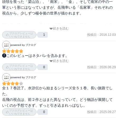
頭領を喪った「梁山泊」、「南宋」、「金」、そして南宋の中の一
軍という形にはなっていますが、岳飛率いる「岳家軍」それぞれの
視点から、少しずつ楊令後の世界が描かれます。

個人的に最も気になる梁山泊の様子は、頭領が不在の中、また未曾
続きを読む
有の大洪水による被害も癒え切っていない中、よく堪えているもの
ブクログレビューは
投稿日
:
2016.12.03
1
の、当然ながら様々な問題が出てきています。主要な人物たちも
いいねできません
「どうすべきか、何をすべきか」と悩みながら、何とか日々自分に
powered by ブクログ
できることをしています。

いまだ力はあるものの、先行きの不安をひしひしと感じさせ、読者
このレビューはネタバレを含みます。
である僕としても、お馴染みのキャラクターたちとの再会を手放し
続きを読む
『水滸伝』『楊令伝』から続く長い物語の終着点として、本作は単
に喜べない雰囲気です。

ブクログレビューは
なる戦記ではなく、腐敗した宋を変えようと立ち上がった梁山泊が
投稿日
:
2026.06.29
0
いいねできません
遺した「替天行道」という志が、どのように受け継がれていくかを
そんな中、本巻の最終章で王貴があるチャレンジの末に出会った新
powered by ブクログ
描いた作品。西遼、日本、南方(東南アジア)との交易を含めた梁山泊
たな登場人物とのエピソードは、お気に入りの一つです。本シリー
と宋（南宋）、金国との戦いにひとつの区切りがつき、晁蓋・宋
全１７巻読了。水滸伝から始まるシリーズ全５１巻、長い旅路でし
ズ読者には垂涎ものの「李逵の香料」も出てくるんですよ。

江・楊令が掲げた「替天行道」が、最終的には物流という形で結実
た。

していく結末は、実に清々しい読後感だった。 

岳飛の視点は、前２作とはまた異なっていて、どう物語が展開して
気づけば、タイトルロールの岳飛のことを何も話していませんが、
いくのか予想できず、ずっと引き込まれっぱなし。
彼が養生所で延圭という兵士と対話するエピソードも好きです。

特に印象に残ったのは、湖塞のころから梁山泊を支えてきた史進と
ブクログレビューは
楊令に徹底的に負け、打ちのめされたまま、その楊令を喪くした彼
投稿日
:
2025.09.27
0
いう一人の武将。 史進率いる梁山泊・赤騎兵が金国総帥・兀朮を討
いいねできません
にとって、もしかするとこの対話が何かのきっかけになっていくの