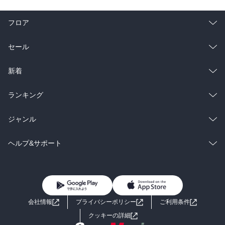
フロア
総合
コミック
セール
ラノベ
小説
総合
コミック
新着
雑誌・グラビア
ビジネス・実用
ラノベ
小説
総合
コミック
ランキング
BL・TL
雑誌・グラビア
ビジネス・実用
ラノベ
小説
総合
コミック
ジャンル
BL・TL
雑誌・グラビア
ビジネス・実用
ラノベ
小説
コミック
男性コミック
ヘルプ&サポート
BL・TL
雑誌・グラビア
ビジネス・実用
女性コミック
コミック誌
初めての方へ
ヘルプ
BL・TL
ライトノベル
男子向けラノベ
よくあるご質問
お問い合わせ
会社情報
プライバシーポリシー
ご利用条件
女子向けラノベ
小説
利用規約
クッキーの詳細