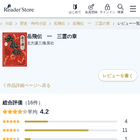
はじめて
会員登録
サインイン
検索
小説
歴史・時代小説
岳飛伝
岳飛伝 一 三霊の章
レビュー一覧
岳飛伝 一 三霊の章
北方謙三
/
集英社
レビューを書く
作品詳細ページへ戻る
総合評価
（
16
件）
4.2
平均
4
11
1