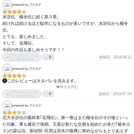
つ場面。 「退がった呼延凌は、目の端になにかを捉えた。赤い色、
powered by ブクログ
かな。何れにせよ、まだ本巻ではそんなに目立っていません（笑）

赤い矢。いや、遠くだ、ずっと遠くだ。肌に、粟が立った。呻き声
が出ていた。周囲の者は、まだ気づいていない。」(16巻p362)とい
水滸伝、楊令伝に続く第３章。

そんな岳飛や梁山泊が、そして水滸伝から続く「替天行道」の志は
う一瞬の描写が、映写機のコマ送りのように刹那を描く北方謙三な
続ければ続けるほど駄作になるものが多いですが、水滸伝から楊令
どうなっていくのか、これから16ヶ月かけて、しっかりと目に焼き
らではの文体を存分に味わえた。本シリーズを通して何度も感じて
伝。

付けていきたいと思います。
きた「北方謙三節」が、最後まで健在だったことも嬉しかった。 

とても、楽しめました。

そして、岳飛伝。

初めは一つの志の元で集った梁山泊が数多の戦を経て、個人ごとに
今回の作品も楽しめそうです！！
少しずつ形の違う志に変わり、そして本作では人ではなく仕組みに
ブクログレビューは
投稿日
:
2018.08.11
0
いいねできません
宿り未来へ受け継がれるさまを強く感じる作品だった。晁蓋、宋
江、楊令という英雄たちは去っていくが、「替天行道」は物流とい
powered by ブクログ
う仕組みとなり、人や国が代わっても世界を動かし続ける。特定の
個人に依存するのではなく、誰が担っても価値を提供し続けられる
このレビューはネタバレを含みます。
仕組みを目指す営みである。 

続きを読む
百年に一度の大洪水で水に没した梁山泊。

ブクログレビューは
突然の楊令の死に呆然としつつも、機能を回復しつつあるものの、
投稿日
:
2018.07.24
0
いいねできません
『岳飛伝』は壮大な大水滸伝シリーズの終幕であると同時に、強く
今後の方向性を出せる者は一人もいない。

powered by ブクログ
胸に残る何かを与えてくれる本だった。そして、この先には『チン
ギス記』という新たな世界や、水滸伝より前の『楊家将』『血涙楊
楊令亡き後も今までどおりの仕事をしながら、新たな指導者を待つ
北方水滸伝の最終章｢岳飛伝｣。第一巻はまだ楊令伝のその後といっ
家将』が待っている。まだまだ北方謙三の歴史世界は終わらない。
古い世代と、新たな道を模索する若い世代。

た印象。軍も健在で張朔、王貴が新たな交易を始めたが未だ｢楊令ロ
史進が「じじい」呼ばわりされるくらいなのだから、もう本当に世
ス｣の梁山泊。新頭領･呉用は洪水の復興に努めながらもとりあえず
代交代の時なんだと思うけど、最初から読んできた身としては少し