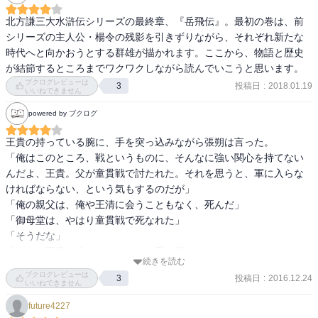
前作楊令伝の始まりでは色んなものに期待がありました。前々作の
水滸伝で童貫に滅ぼされた梁山泊を呼延灼や公孫勝、武松達が支え
北方謙三大水滸伝シリーズの最終章、『岳飛伝』。最初の巻は、前
楊令を統領に迎え建て直し打倒童貫という目標があった！

シリーズの主人公・楊令の残影を引きずりながら、それぞれ新たな
時代へと向かおうとする群雄が描かれます。ここから、物語と歴史
しかし、本作には何がある？何が残っている？という思いがあり暫
が結節するところまでワクワクしながら読んでいこうと思います。
く時間を置いてしまいました。

ブクログレビューは
投稿日
:
2018.01.19
3
いいねできません
powered by ブクログ
本作を読んでみての感想は『暁光がある』という事です。

王貴の持っている腕に、手を突っ込みながら張朔は言った。

「俺はこのところ、戦というものに、そんなに強い関心を持てない
多くは語りません是非ご一読下さい！
んだよ、王貴。父が童貫戦で討たれた。それを思うと、軍に入らな
ければならない、という気もするのだが」

「俺の親父は、俺や王清に会うこともなく、死んだ」

「御母堂は、やはり童貫戦で死なれた」

「そうだな」

「なあ、王貴。俺たちは、なにを受け継いでいるんだろうか？」

続きを読む
「俺は、そんなことは考えない。その場所で、1番になる。俺は、ず
ブクログレビューは
投稿日
:
2016.12.24
3
っとそうだったよ」

いいねできません
意地が悪いのか、性格が悪いのか、よくわからない時があった。い
future4227
つも1番というのなら、なんとなくわかる。
