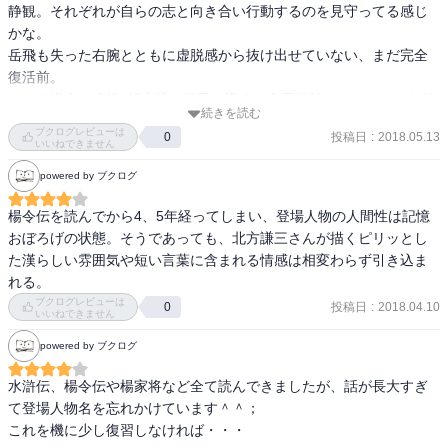
静観。それぞれが自らの志と向き合い行動するのを見守ってる感じ
さびしい。

かな。

岳飛も失った右腕とともに虚脱感から抜け出せていない、まだ完全
楊令の死は岳飛の勢いも一時止めた。

復活前。

その間に着々と国の体制を整えていく南宋の秦檜（しんかい）と、
そして楊令の遺児･胡土児を養子に迎えた金軍総帥のウジュ。まだ父
整えきれない金国の兀朮。

続きを読む
親が楊令とは伝えていない。どのように物語に反映させるのか気に
ブクログレビューは
投稿日
:
2018.05.13
0
なるところ。
いいねできません
それぞれのスタートラインが示された第一巻。

powered by ブクログ
“自分のことは、自分で決めろとは、どういうことなのだ。好きなよ
楊令伝を読んでから4、5年経ってしまい、登場人物の人間性は記憶
うに生きればいい、というのとは少し違うような気がする。誰で
おぼろげの状態。そうであっても、北方謙三さんが描くピリッとし
も、どこかでなにかを耐えている。なにかを諦めている。それが生
た漢らしい雰囲気や短い言葉に含まれる情感は相変わらず引き込ま
きるということだろう、と張朔（ちょうさく）は思っていた。”

れる。
母親代わりの顧大嫂（こだいそう）に、自分のことは自分で決めろ
ブクログレビューは
と言われ悩む張朔。

投稿日
:
2018.04.10
0
いいねできません
けれど、梁山泊に足りなかったことは、確かにそういうことなの
powered by ブクログ
だ。

水滸伝、楊令伝や楊家将など全て読んできましたが、話が長大すぎ
彼らが何を考え、何を行い、何を諦めていくのか。

て登場人物名を忘れかけています＾＾；

続きを読むのが楽しみだ。
これを機に少し復習しなければ・・・
