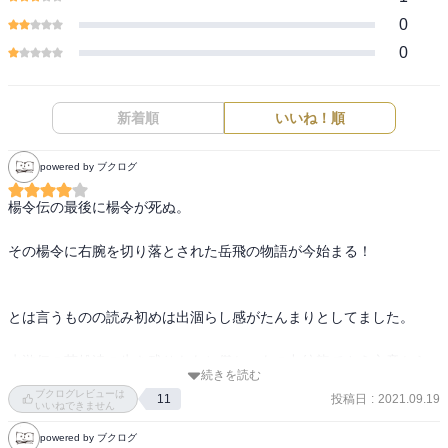
0
0
新着順
いいね！順
powered by ブクログ
楊令伝の最後に楊令が死ぬ。

その楊令に右腕を切り落とされた岳飛の物語が今始まる！

とは言うものの読み初めは出涸らし感がたんまりとしてました。

水滸伝の英雄達の生き残りもあと僅か、あの九紋龍でさえ文章から
続きを読む
体力の限界に一歩一歩近づいているのだなぁ感じるところがありま
ブクログレビューは
投稿日
:
2021.09.19
11
す。

いいねできません
powered by ブクログ