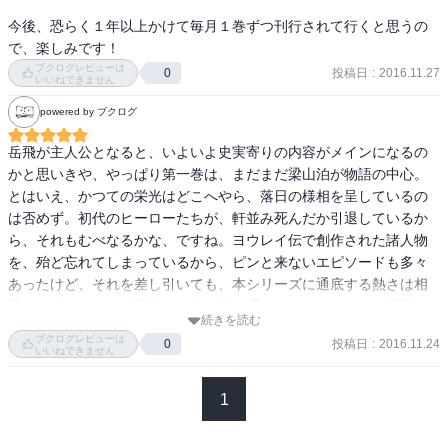
今後、恐らく１年以上かけて毎月１巻ずつ刊行されて行くと思うの
で、楽しみです！
ブクログレビューは
投稿日
:
2016.11.27
0
いいねできません
powered by ブクログ
岳飛が主人公となると、いよいよ史実寄りの内容がメインになるの
かと思いきや、やっぱり第一巻は、まだまだ梁山泊が物語の中心。
とはいえ、かつての栄光はどこへやら、落日の様相を呈しているの
は否めず。初代のヒーローたちが、軒並み死んだか引退しているか
ら、それもむべなるかな、ですね。ヨウレイ伝で創作された諸人物
を、殆ど忘れてしまっているから、ピンと来ないエピソードも多々
あったけど、それを差し引いても、本シリーズに通底する熱さは相
変わらず。これまで同様、一気に読み通してしまいました。軍団を
続きを読む
問わず、皆揃って暗中模索中って印象が強かったけど、悩む姿もま
ブクログレビューは
投稿日
:
2016.11.24
0
た漢ですね。これからしばらくは、月１の定例お楽しみが出来たっ
いいねできません
ていうのも、大変に喜ばしいことで。
1