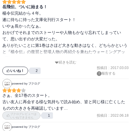
西域の旅でも、なにをやっても王貴は1番で、張朔はいつも駄目だっ
岳飛伝、ついに始まる！
た。顧大嫂に、しばしば張り倒されたものだ。強烈な平手だが、し
楊令伝完結から４年。

かしどこか気持がすっきりした。

遂に待ちに待った文庫化刊行スタート！

「沙門島で、顧大嫂殿から手紙を受け取った。自分のことは、自分
いやぁ長かったなぁ。

で考え、自分で決めろ、というようなことが、書いてあった」
おかげでそれまでのストーリーや人物もかなり忘れてしまってい
（349p）

て、思い出すのが大変だった。

ありがたいことに第1巻はさほど大きな動きはなく、どちらかという
4年以上待った。長かった。しかし、秋（とき）は過ぎ去ってみれば
と『楊令伝』の復習と登場人物の再紹介を兼ねたウォーミングアッ
一瞬である。前回「楊令伝」で、主人公楊令が突然の暗殺死でなく
プ的なストーリー。

なってから半年後の物語。単行本完結で「大水滸伝シリーズ」が51
続きを読む
今のうちに、登場人物を思い出しておけよと北方先生に言われてい
投稿日
:
2017.03.03
巻で終わった。そして文庫本が、遂に刊行され始めたのである。文
るみたいだ。

いいね！
2
報告する
庫本でのみ、私はこのシリーズを「買って」読むことに決めている
これからまた１年半に渡って北方ワールドが続くと思うと胸が踊
ので、仕方ない。その代わり、4年間を17ヶ月という1/3に短縮し
る。
powered by ブクログ
て、このシリーズを一気に駆け上がりラストまでもってゆくことが
出来る。

さぁ、全17巻のスタート。

古い友人に再会する様な気持ちで読み始め、皆と同じ様に亡くした
一巻目は、登場人物の紹介でもあり過去の物語を各人物から解説す
ものの大きさを再確認しています…
るようなものだった。それは、それで新たな発見もあり、面白くな
ブクログレビューは
投稿日
:
2022.06.18
1
いいねできません
いわけではなかった。岳飛伝、と言いながら、岳飛の比重は恐ろし
いぐらいに低い。文章量だけでなくて、存在感もまだ低いのであ
powered by ブクログ