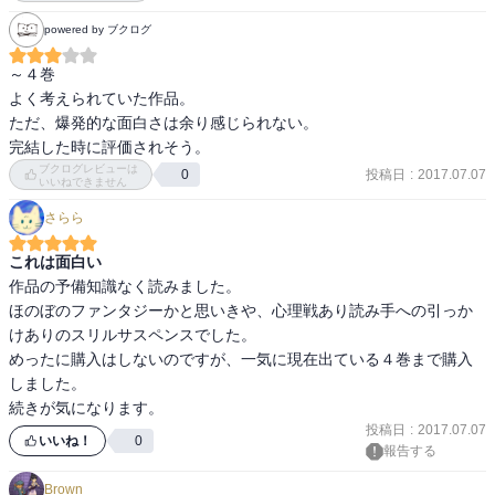
powered by ブクログ
～４巻

よく考えられていた作品。

ただ、爆発的な面白さは余り感じられない。

完結した時に評価されそう。
ブクログレビューは
投稿日
:
2017.07.07
0
いいねできません
さらら
これは面白い
作品の予備知識なく読みました。

ほのぼのファンタジーかと思いきや、心理戦あり読み手への引っか
けありのスリルサスペンスでした。

めったに購入はしないのですが、一気に現在出ている４巻まで購入
しました。

投稿日
:
2017.07.07
いいね！
0
報告する
Brown