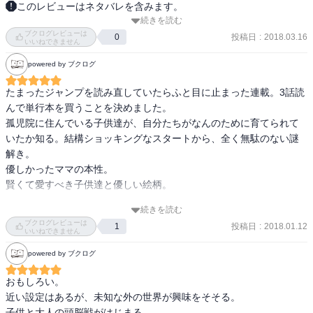
このレビューはネタバレを含みます。
続きを読む
可愛らしい絵柄に子供たちの物語…表紙だけ見てそんな漠然とした
ブクログレビューは
印象を持って読み始めたら完全に度肝を抜かれました。

投稿日
:
2018.03.16
0
いいねできません
powered by ブクログ
コミカルとシリアスの差が激しい！

たまったジャンプを読み直していたらふと目に止まった連載。3話読
陰謀あり策略あり、主人公は12歳といえど抜群の運動神経、頭脳を
んで単行本を買うことを決めました。

持った神童３人組。

孤児院に住んでいる子供達が、自分たちがなんのために育てられて
いたか知る。結構ショッキングなスタートから、全く無駄のない謎
ハウスのママやシスター、鬼をいかに出し抜いて脱獄するのか…ス
解き。

リル満点で読んでるこちらも常に神経を張り巡らしながら、物語の
優しかったママの本性。

世界に引き込まれていきます。

賢くて愛すべき子供達と優しい絵柄。

コニー…
続きを読む
文句が何１つありません。

ブクログレビューは
投稿日
:
2018.01.12
1
1話1話の密度がめっちゃ濃い。
いいねできません
powered by ブクログ
おもしろい。

近い設定はあるが、未知な外の世界が興味をそそる。

子供と大人の頭脳戦がはじまる。
