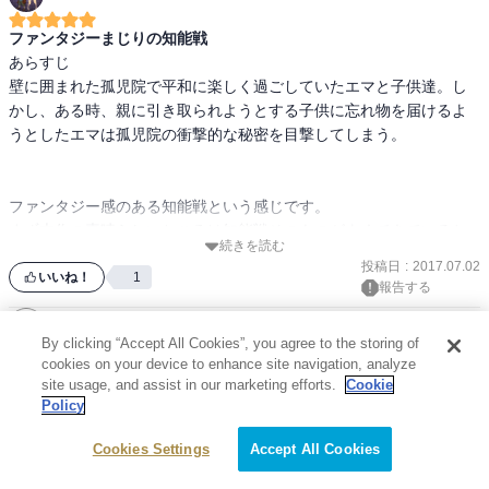
ファンタジーまじりの知能戦
あらすじ

壁に囲まれた孤児院で平和に楽しく過ごしていたエマと子供達。し
かし、ある時、親に引き取られようとする子供に忘れ物を届けるよ
うとしたエマは孤児院の衝撃的な秘密を目撃してしまう。

ファンタジー感のある知能戦という感じです。

まず本作の素晴らしいところは知能戦そのものがよくできていると
続きを読む
いうことです。あの質問にそんな意味があったのかなど後から驚か
投稿日
:
2017.07.02
されることが非常に多いです。

いいね！
1
報告する
また、演出も巧みであり、毎回毎回非常にドキドキさせられます。
主人公達にピンチを感じさせられるような山場なども多く、非常に
powered by ブクログ
By clicking “Accept All Cookies”, you agree to the storing of
面白いです。

このレビューはネタバレを含みます。
cookies on your device to enhance site navigation, analyze
あとは現在までのところファンタジー的なところがうまく融合され
続きを読む
母と慕う彼女は親ではない。共に暮らす彼らは兄弟ではない。エ
site usage, and assist in our marketing efforts.
Cookie
ているという印象です。主人公達の常識が読者と同じようなところ
ブクログレビューは
マ・ノーマン・レイの三人はこの小さな孤児院で幸せな毎日を送っ
投稿日
:
2017.06.20
0
Policy
いいねできません
に設定されており、ファンタジー的な部分との出会いがうまく処理
ていた。しかし、彼らの日常はある日突然終わりを告げた。真実を
されていると感じます。

powered by ブクログ
Cookies Settings
Accept All Cookies
知った彼らを待つ運命とは…!?（Amazon紹介より）
という感じで現在までのところ非常に素晴らしい作品です。題名な