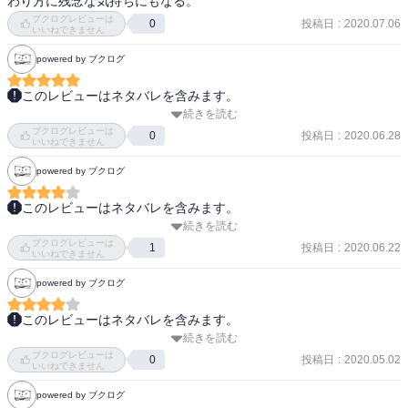
わり方に残念な気持ちにもなる。
統一された世界観

ブクログレビューは
投稿日
:
2020.07.06
0
いいねできません
まぁ、なんで鬼はすんなり神様に会えたのかだけ謎だけど。
powered by ブクログ
このレビューはネタバレを含みます。
続きを読む
可愛らしい絵柄で紡がれる衝撃の脱出劇

ブクログレビューは
投稿日
:
2020.06.28
0
いいねできません
あらすじすらネタバレになるレベルの衝撃がここにあった………

powered by ブクログ
「まどマギ」以来の騙され方をしてしまった！

可愛らしい絵柄に惹かれてアニメを見てみたら、
このレビューはネタバレを含みます。
「え……………？？？？？？？」と本当に目と口を開いて茫然とし
続きを読む
タイトルを聞いたことがある程度で

てしまった。

ブクログレビューは
内容を知らずに読み始めたので、展開に驚いた。

投稿日
:
2020.06.22
1
いいねできません
可愛らしい絵柄、のんびりとした空気から一転、

え？？？？？

powered by ブクログ
という衝撃展開は自分としては『ひぐらしのなく頃に』ぶり。

12歳未満という微妙な年齢設定が効いている。

いやいやいやいやいや？？？？？

このレビューはネタバレを含みます。
IQが高いが身体能力は子供でしかない

続きを読む
表紙のイメージから想像もつかない展開！スケールが大き過ぎて先
というのが、なんとか大人に勝てそうなそうでないような。

全然ほんわか系キッズアニメじゃないじゃん？？！？！(誰もそうと
ブクログレビューは
が読めませんが、子どもから見た大人、そして鬼の圧倒的な強大さ
投稿日
:
2020.05.02
0
いいねできません
は言ってない)

と絶望感。ここからどうやって逃げ出すのか、早く続きを読みた
話の引き方など展開の仕方が面白く

powered by ブクログ
い！楽しみです。