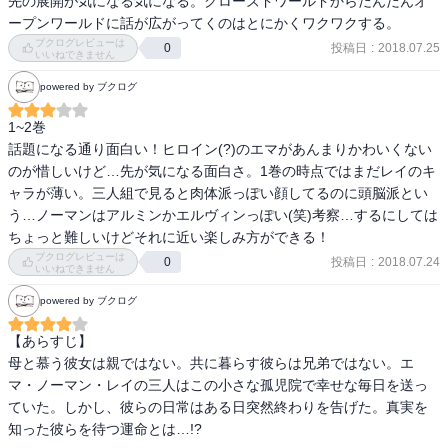
先の展開が気になる気になる。クローズドワールドからだんだんオ
緻密な画力で支える作画担当も相当な実力とみた。

ープンワールドに話が広がってくのはとにかくワクワクする。
ブクログレビューは
このような「構築系」、目の前の障壁(孤児院からの全員脱出)とクリ
投稿日
:
2018.07.25
0
いいねできません
アして、次にとなると一気にわざとらしく、トーンダウンするもの
powered by ブクログ
だ。

しかし、謎の現代社会を示唆しており、中長期的な伏線も用意され
1~2巻

ている。

話題になる通り面白い！ヒロイン(?)のエマがあんまりかわいくない
のが惜しいけど…先が気になる面白さ。1巻の時点ではまだレイのキ
さてさて、もう少し追っかけますか。
ャラが薄い。三人組で見ると肉体派っぽい顔してるのに頭脳派とい
う…ノーマンはアルミンかエルヴィンっぽい(笑)考察…するにしては
ちょっと難しいけどそれに近い楽しみ方ができる！
ブクログレビューは
投稿日
:
2018.07.24
0
いいねできません
powered by ブクログ
【あらすじ】

母と慕う彼女は親ではない。共に暮らす彼らは兄弟ではない。エ
マ・ノーマン・レイの三人はこの小さな孤児院で幸せな毎日を送っ
ていた。しかし、彼らの日常はある日突然終わりを告げた。真実を
知った彼らを待つ運命とは…!?
