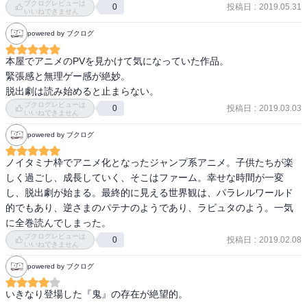
ブクログレビューは
投稿日
:
2019.05.31
0
いいねできません
powered by ブクログ
本屋でアニメのPVを見かけて気になっていた作品。

緊張感と無理ゲー感が絶妙。

脱出劇は読み始めると止まらない。
ブクログレビューは
投稿日
:
2019.03.03
0
いいねできません
powered by ブクログ
ノイタミナ枠でアニメ化となったジャンプ系アニメ。子供たちが楽
しく過ごし、成長していく、そこはファーム。幸せな時間が一変
し、脱出劇が始まる。最終的に見える世界観は、パラレルワールド
的でもあり、逆さまのパテナのようであり、ラピュタのよう。一気
に全巻読んでしまった。
ブクログレビューは
投稿日
:
2019.02.08
0
いいねできません
powered by ブクログ
いきなり登場した『鬼』の存在が絶望的。
