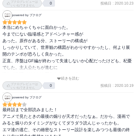
ブクログレビューは
投稿日
:
2020.10.23
0
た。ありがとうございます。

いいねできません
powered by ブクログ
何度も読み直すタイプの話では無いけど、あんまり感動したから例
外的に星5つ。

本当にめちゃくちゃに面白かった。

ハリーポッターと比較したくなっちゃう程面白く感動できた。実際
今までにない臨場感とアドベンチャー感が

比べてしまうと、ハリーポッター程の奥深さは流石に無いけど。

あった。原作がある分、ストーリーの構成が

しっかりしていて、世界観の構図がわかりやすかったし、何より展
開のテンポが恐ろしく良かった。

ここからほんのちょっとだけネタバレあり。

正直、序盤はGF編が終わって失速しないか心配だったけども、杞憂
でした。主人公たちが進むに

実は戦争により一つの国になっていた人間世界

連れて物語がどんどん面白くなっていく。

全てを許すことで、人の悪の側面だけでなく、そこに至る経緯も踏
続きを読む
常に今がピーク。泣ける漫画なんて山ほどあるけど

ブクログレビューは
まえた許し

投稿日
:
2020.10.19
0
ここまで物語がしっかりしていて、絵も素晴らしくて、胸が熱くな
いいねできません
これはまさに人生の学びに通じる描写。アミの本に少し通じるもの
れるような漫画は久々だった。
powered by ブクログ
がある。

最終話まで全部読みました！

さらに、

アニメで見たときの最後の煽りが天才だったなぁ。だから、漫画で
期待を裏切らない演出

みると煽りのタイミングがなくてダラダラ読んじゃったかも。

細かい「？」の回収

エマ達の逃亡、その緻密なストーリー設計を楽しみつつも最後の終
絵がキレイ
