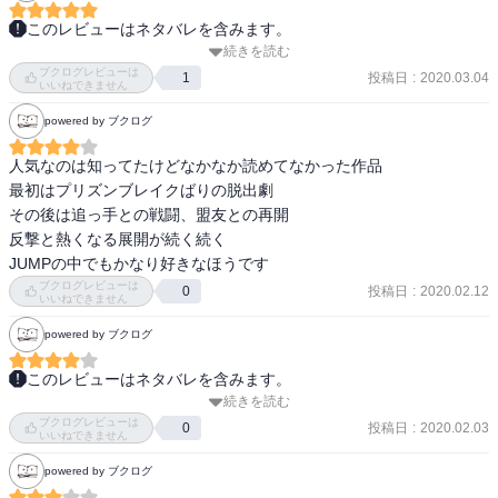
続きが気になる描き方で引き込まれる。
がっつりサスペンス。

このレビューはネタバレを含みます。
サスペンスというか脱出ストーリーか。

続きを読む
面白いと話題になっていたけど、なかなか読めなてなかったのです
いや内容はサスペンスと言っても過言ではない気がする。

ブクログレビューは
が、読んでみて、凄く面白かったです。

投稿日
:
2020.03.04
1
いいねできません
ハウス脱出までほんとハラハラしてました...

エマ・レイ・ノーマンは最年長11歳。

powered by ブクログ
頭脳戦が本当に面白かったです。

1歳から11歳までの子供達。

脱出するところはほんと面白かったし、ホッとしました...

孤児院と思いきやそこは人間ならざる者たちの食料として育てられ
人気なのは知ってたけどなかなか読めてなかった作品

絵も素敵で、次が気になる次が気になるってすぐ新巻まで読んでし
る食用児の「農園」だった。

最初はプリズンブレイクばりの脱出劇

まいました( ¨̮ )

その後は追っ手との戦闘、盟友との再開

こんな展開になると思ってなかったので、ページをめくる手が止ま
反撃と熱くなる展開が続く続く

読んで損は無し！気になってる人はぜひぜひ読んでください( ¨̮ )
らない現象に久々になった。

JUMPの中でもかなり好きなほうです
ブクログレビューは
投稿日
:
2020.02.12
0
いいねできません
しっかし11歳ってこんなに頭いいのかしら……

でも確かに人間の脳ってこのくらいの時期に一番発達するって受験
powered by ブクログ
の時に言われたなー……

ろくな点数取れてなかった一般ピープルこと私は、たぶんこんな世
このレビューはネタバレを含みます。
界じゃ生き残っていけないであろう………

続きを読む
ハウス脱出までが1番面白い。比較的分かりやすい頭脳戦漫画で初心
ブクログレビューは
6歳で出荷されるんだ…………はは………

者にもおすすめ。

投稿日
:
2020.02.03
0
いいねできません
出水ぽすかさんの作画は漫画というより芸術作品に近いと思う。細
powered by ブクログ
漫画は毎巻、アニメは毎回、衝撃の連続でこっちがハラハラドキド
かいところにも注目して読めるから単行本を買う価値あり。
