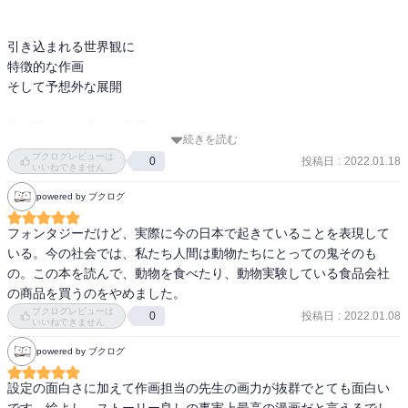
引き込まれる世界観に

特徴的な作画

そして予想外な展開

先が気になり続ける作品

続きを読む
ブクログレビューは
投稿日
:
2022.01.18
0
少し中弛みが気になるが、

いいねできません
全体を通して十分面白い内容

powered by ブクログ
ラストも、

フォンタジーだけど、実際に今の日本で起きていることを表現して
ジャンプらしく綺麗に終わる

いる。今の社会では、私たち人間は動物たちにとっての鬼そのも
の。この本を読んで、動物を食べたり、動物実験している食品会社
の商品を買うのをやめました。
ブクログレビューは
投稿日
:
2022.01.08
0
いいねできません
powered by ブクログ
設定の面白さに加えて作画担当の先生の画力が抜群でとても面白い