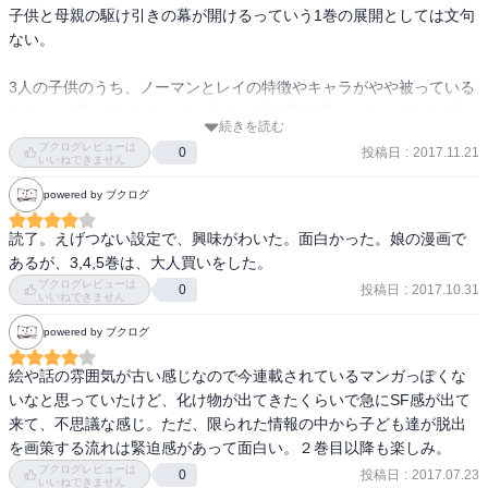
子供と母親の駆け引きの幕が開けるっていう1巻の展開としては文句
ない。

3人の子供のうち、ノーマンとレイの特徴やキャラがやや被っている
ようには感じられるけれど（本当に3者3様を描くならレイはもう少
続きを読む
し違うキャラにできるはず）、それが意図的なものなのかどうなの
ブクログレビューは
投稿日
:
2017.11.21
0
か、それも気になる。
いいねできません
powered by ブクログ
読了。えげつない設定で、興味がわいた。面白かった。娘の漫画で
あるが、3,4,5巻は、大人買いをした。
ブクログレビューは
投稿日
:
2017.10.31
0
いいねできません
powered by ブクログ
絵や話の雰囲気が古い感じなので今連載されているマンガっぽくな
いなと思っていたけど、化け物が出てきたくらいで急にSF感が出て
来て、不思議な感じ。ただ、限られた情報の中から子ども達が脱出
を画策する流れは緊迫感があって面白い。２巻目以降も楽しみ。
ブクログレビューは
投稿日
:
2017.07.23
0
いいねできません