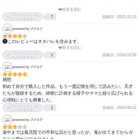
農園の外はどうなってるのか？想像しながらゆっくり読み進めて行
続きを読む
こう。
ブクログレビューは
投稿日
:
2025.10.13
7
いいねできません
powered by ブクログ
このレビューはネタバレを含みます。
続きを読む
養殖される人間、ママという制度、発想がおもしろかった。

ブクログレビューは
少しグロテスクに感じる部分もありつつ、ドキドキしながら最後ま
投稿日
:
2024.10.05
1
いいねできません
で飽きずに読むことができた。

powered by ブクログ
ママとの頭脳戦がかなりおもしろかった。
感想

初めて自分で購入した作品。もう一度記憶を消して読みたい。天才
たちが脱獄するため、綿密に計画する様子やママと繰り広げられる
心理戦にとても興奮した。
ブクログレビューは
投稿日
:
2024.08.22
1
いいねできません
powered by ブクログ
途中までは孤児院での平和な話かと思ったが、鬼が出てきてからガ