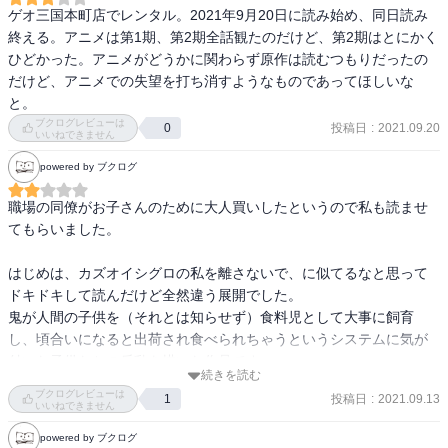
ゲオ三国本町店でレンタル。2021年9月20日に読み始め、同日読み
終える。アニメは第1期、第2期全話観たのだけど、第2期はとにかく
ひどかった。アニメがどうかに関わらず原作は読むつもりだったの
だけど、アニメでの失望を打ち消すようなものであってほしいな
と。
ブクログレビューは
投稿日
:
2021.09.20
0
いいねできません
powered by ブクログ
職場の同僚がお子さんのために大人買いしたというので私も読ませ
てもらいました。 

はじめは、カズオイシグロの私を離さないで、に似てるなと思って
ドキドキして読んだけど全然違う展開でした。 

鬼が人間の子供を（それとは知らせず）食料児として大事に飼育
し、頃合いになると出荷され食べられちゃうというシステムに気が
付いた子供たちの反乱を描いた作品です。 

続きを読む
ブクログレビューは
投稿日
:
2021.09.13
1
最近の漫画は人間が食べられちゃうお話が多くて気分が悪い。。 

いいねできません
鬼が出てくるのも流行りなんですかね。 

powered by ブクログ