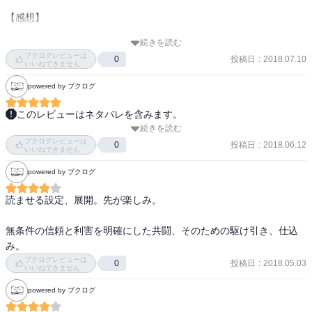
【感想】

続きを読む
ブクログレビューは
投稿日
:
2018.07.10
0
いいねできません
powered by ブクログ
このレビューはネタバレを含みます。
続きを読む
以前からフォロワーさんがオススメ下さっていたのだけど、なかな
ブクログレビューは
か読む機会がなかったものを、アニメ化ということで手に取った。

投稿日
:
2018.06.12
0
いいねできません
powered by ブクログ
面白かったです。アニメ化楽しみです。その前に既刊買います。
読ませる設定、展開。先が楽しみ。

無条件の信頼と利害を明確にした共闘、そのための駆け引き、仕込
み。
ブクログレビューは
投稿日
:
2018.05.03
0
いいねできません
powered by ブクログ