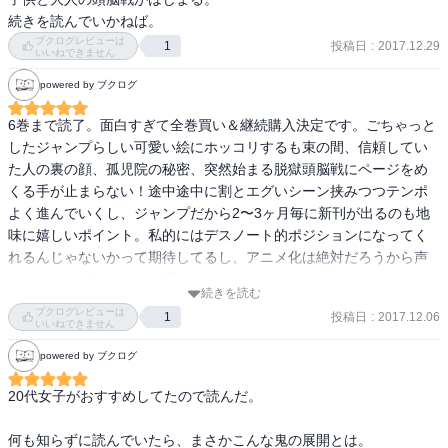
続きを読んでいかねば。
ブクログレビューは
投稿日
:
2017.12.29
1
いいねできません
powered by ブクログ
6巻まで読了。面白すぎて全巻買い＆継続購入決定です。ごちゃっと
したジャンプらしい可愛い絵にホッコリするも束の間、信頼してい
た人の裏の顔、孤児院の秘密、突然始まる脱獄頭脳戦にページをめ
くる手が止まらない！途中途中に割とエグいシーン挟みつつテンポ
よく進んでいくし、ジャンプだから2〜3ヶ月毎に新刊が出るのも地
味に嬉しいポイント。私的にはデスノート的ポジションになってく
れるんじゃないかって期待してるし、アニメ化は絶対だろうから声
のキャストがどちゃくそ楽しみ。
続きを読む
ブクログレビューは
投稿日
:
2017.12.06
1
いいねできません
powered by ブクログ
20代女子がおすすめしてたので読んだ。

何も知らずに読んでいたら、まさかこんな鬼の展開とは。
