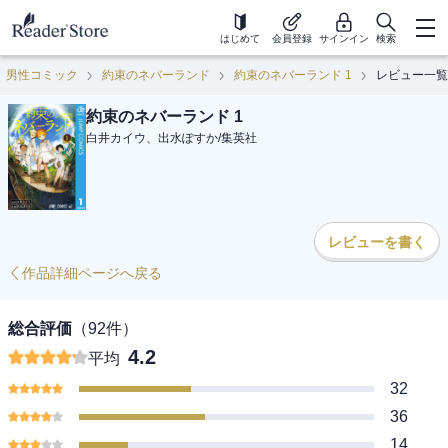
はじめて
会員登録
サインイン
検索
男性コミック
約束のネバーランド
約束のネバーランド 1
レビュー一覧
約束のネバーランド 1
白井カイウ、出水ぽすか
/
集英社
レビューを書く
作品詳細ページへ戻る
総合評価
（
92
件）
4.2
平均
32
36
14