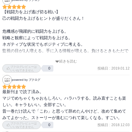
【戦闘力を上げ逃げ切る戦い】

己の戦闘力を上げるヒントが盛りだくさん！

危機感が飛躍的に戦闘力を上げる。

戦略と観察によって戦闘力を上げる。

ネガティブな状況でもポジティブに考える。

監視の目が1人増える。手に入る情報が増える。負けるときもただで
は負けない。

続きを読む
ブクログレビューは
投稿日
:
2019.01.12
0
非日常的でスリリング。考えさせる要素と絆。読み物として普通に
いいねできません
面白い。
powered by ブクログ
最新刊まで読了済み。

マジでめちゃくちゃおもしろい。ハラハラする。読み直すことも楽
しい。キャラもいい。全部すごい。

昔一巻だけ読んで「こわ」と思って辞めたんやけど、改めて集めて
みてよかった。ストーリーが進むにつれて楽しくなる。すごい。
ブクログレビューは
投稿日
:
2018.12.03
0
いいねできません