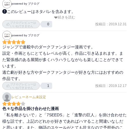
powered by ブクログ
泣いた。

このレビューはネタバレを含みます。
続きを読む
再読＆レビューを書いていなかったので改めて書く。

新たな約束のもと、ようやく人間の世界にとんで数年………エマの
ブクログレビューは
エマとノーマンがコニーを見送ろうとして真実を知り、脱獄計画開
投稿日
:
2019.12.31
0
いいねできません
行方がわからないノーマンやレイはずっとエマを探していて…

始。レイも仲間に引き入れる。

エマは自分の名前すらも忘れてひとり。

powered by ブクログ
壁を越えるためのロープを調達（テーブルクロス）。発信機の存在
を知り、赤ちゃんを調べて場所を特定（耳の後ろ）。

ジャンプで連載中のダークファンタジー漫画です。

約束の条件は、家族との記憶をすべて奪われること。確かに、人間
シスター・クローネ登場。ママ・イザベラの弱みを握って出世をも
設定・作画ともにとてもレベルが高く、作品に引き込まれます。ま
全員を鬼の世界から人間の世界に移動させるにしては破格の条件か
くろむ。

た緊張感のある展開が多くハラハラしながらも楽しむことができて
もしれない。エマ一人の記憶と引き換えにするにしては安すぎるの
登場人物全員頭が良いから話がさくさく進むのがいい。情報が少な
います。

かもしれない。

すぎる状況で、細かい手がかりから推測を積み重ねていくのがスリ
逃亡劇が好きな方やダークファンタジーが好きな方にはおすすめの
リングでおもしろい。
作品です。
でも……

ブクログレビューは
投稿日
:
2019.12.17
1
いいねできません
「全部君がくれたんだ」

レビューネーム未設定
ノーマンの涙と言葉に、私は涙が止まらない。

全てはその言葉に尽きる。

色々な作品を掛け合わせた漫画
エマは頑張った！

「私を離さないで」と「7SEEDS」と「進撃の巨人」を掛け合わせた
とってもとっても。

様な話です。上記のどれかが好きであればハマること間違いなしだ
誰も見捨てず、鬼もラートリー家も、ママたちも。

と思います。また、物語のスケールがとても壮大なので予想外のこ