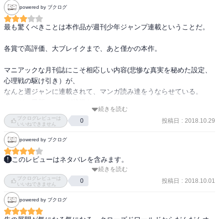
powered by ブクログ
最も驚くべきことは本作品が週刊少年ジャンプ連載ということだ。

各賞で高評価、大ブレイクまで、あと僅かの本作。

マニアックな月刊誌にこそ相応しい内容(悲惨な真実を秘めた設定、
心理戦の駆け引き）が、

なんと週ジャンに連載されて、マンガ読み達をうならせている。

これが、最新のマンガ状況なのだろうか。

続きを読む
ブクログレビューは
投稿日
:
2018.10.29
0
いいねできません
?荒木御大(ジョジョ1部）、スティーブン・キング、レイ・ブラッド
powered by ブクログ
ベリーなどのエッセンスを感じる。

原作者は狙ってやっているのかもしれない。

このレビューはネタバレを含みます。
続きを読む
なんの予備知識もなく読み始め、最初は孤児院ののどかな話なんだ
?「ギャップ」仕掛けが、これでもかと畳み掛けてくる。、

ブクログレビューは
と思ったら、急展開で、「そういうことか」と思いました。

投稿日
:
2018.10.01
0
いいねできません
・愛くるしい子供たちの笑顔←→ブチ〇された〇体。

『ジャンプ』らしからぬ作品でビックリしました。カズオイシグロ
・洋風で古風な孤児院の外観、調度品、上等そうな靴、清潔な制服
powered by ブクログ
『わたしを離さないで』を思い出しました。
←→チラ見する首筋の認識番号
