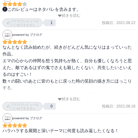
前半はグロテスクだし、後半はファンタジーだけど辻褄の合わない
このレビューはネタバレを含みます。
ことが多く、漫画だから仕方がないと流さなきゃいけないの？と不
続きを読む
続き側で気になり過ぎる！

信感が募りました。 

ブクログレビューは
全員で逃げるなんて、不可能。

投稿日
:
2021.08.22
1
いいねできません
更に絵もヘタだし主人公の女の子に最後まで好感が持てなかったの
どう考えてもそう思う。

で全体的にイマイチでした。 

powered by ブクログ
でも、あらゆる方法で抜け出していくのが快感。

映画も評判悪かったみたいですね。
なんとなく読み始めたが、続きがどんどん気になりはまっていった
最大の見どころは、やっぱり最初の脱獄かな。

作品。

あれは、震えた。

エマの心からの仲間を想う気持ちが熱く、自分も優しくなろうと思
まさか、レイまで騙していたなんて。

えた。敵であるはずの鬼でさえも殺したくない、共生したいといえ
るのはすごい！

最終的な展開も好きなんだけど、やっぱり最初が見所になってる感
数々の闘いのあとに皆のもとに戻った時の笑顔の描き方にほっこり
は否めないのでこの評価で、
する。

エマノーマンレイのそれぞれの頭のよさには感嘆。

続きを読む
生きる為に食用児を育てるという話の内容はなんだか怖いと思う部
ブクログレビューは
投稿日
:
2021.08.16
0
分もあったけど、今人間が動物を食べて生きていることを考えると
いいねできません
おかしくはないと思ってしまい、今の平和に生きている世界を当た
powered by ブクログ
り前と思わずありがたく生きていこうと思った。
ハラハラする展開と深いテーマに何度も読み返したくなる！
