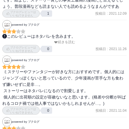
です。絵よし、ストーリー良しの事実上最高の漫画だと言えるでし
ょう。普段漫画なども読まない人でも読めるようなまんがですあ
ブクログレビューは
投稿日
:
2021.12.09
1
いいねできません
powered by ブクログ
このレビューはネタバレを含みます。
続きを読む
面白い。けど人間vs鬼、みたいな設定はもうありきたりな気がす
ブクログレビューは
る。

投稿日
:
2021.11.26
0
いいねできません
powered by ブクログ
あとはなんか、ママが子ども達にとっての黒幕ってわかったらもっ
と失望しそうなのに立ち直るの早すぎるし鬼の概念の飲み込み早す
 ミステリーやファンタジーが好きな方におすすめです。個人的には
ぎない？！って思った

ジャンプっぽくないと思っているので、少年漫画が苦手な方も食わ
ず嫌いせずに是非…。

話が流暢に進み過ぎてもっとひっかかる部分があってもいいんじゃ
 ストーリーはネタバレになるので割愛します。

ないのかなと思った。
 個人的に出荷順の設定が容赦ないなと思います。(格差や分断が叫ば
れるコロナ禍では他人事ではないかもしれませんが…。)
ブクログレビューは
投稿日
:
2021.11.04
0
いいねできません
powered by ブクログ