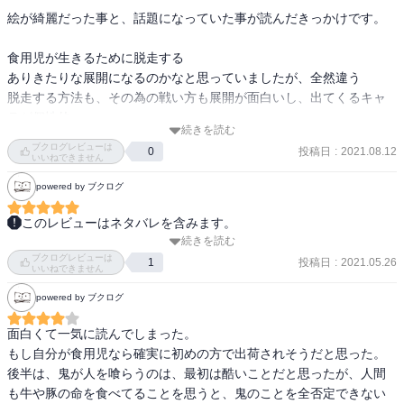
絵が綺麗だった事と、話題になっていた事が読んだきっかけです。

食用児が生きるために脱走する

ありきたりな展開になるのかなと思っていましたが、全然違う

脱走する方法も、その為の戦い方も展開が面白いし、出てくるキャ
ラが個性的

続きを読む
それぞれの人生や背負ってきたもの、全員が同じ世界でなんとか生
ブクログレビューは
投稿日
:
2021.08.12
0
きようとする、人間の根本のようなものも読んでいて深いなと感じ
いいねできません
ました。

powered by ブクログ
冒険物語としても面白いですし

このレビューはネタバレを含みます。
続きを読む
秋本治先生とケンドーコバヤシ氏の推薦入りオビ。なんとも珍しい
ブクログレビューは
組み合わせ。

投稿日
:
2021.05.26
1
いいねできません
powered by ブクログ
1話　すべての始まり。グレイスフィールドハウスのシステムの謎や
面白くて一気に読んでしまった。

得体の知れない閉塞感を醸しつつも前半はのどかな描写。が、コニ
もし自分が食用児なら確実に初めの方で出荷されそうだと思った。

ーを見送った場面より急転直下、「私達はずっと食べられるために
後半は、鬼が人を喰らうのは、最初は酷いことだと思ったが、人間
生きてきた」という衝撃的な事実を突きつけられる。

も牛や豚の命を食べてることを思うと、鬼のことを全否定できない
コニーに刺さっている植物は？
