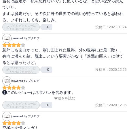
変わっていく自分が楽しみ。
当初は設定が「私を忘れないで」に似ているな、と思いながら読ん
秘密の庭で殺しを楽しむ場面、あれは人間がアリを踏み潰すような
でいた。

6話　ママの策に動揺するが、新たに来た2人は外の世界を知る手掛
場面に思えた。殺しを楽しむ。これは下劣極まりない最低の行為で
まずは脱走だが、その次に外の世界での戦いが待っていると思われ
かりになるのでは？と逆手を狙う。シスターとママの違いとは。ク
あり、やってはならないことだ。といいつつ、私は小さいころよく
る。いずれにしても、楽しみ。
ローネもテストを受けて育ってきたのか。

アリを踏み潰していた。でもある時から、自分より何百倍も大きい
ブクログレビューは
投稿日
:
2021.01.24
0
いいねできません
巨人が現れて遊ばれ、踏み潰されそうになる自分を想像するように
7話　クローネもどうやら腹に一物ありそうだ。イザベラを追い落と
なった。

powered by ブクログ
す策を練る。エマはついに発信器の場所を突き止める。ラスト、イ
ザベラは外部と無線通信をしているようだ。誰と？グランマとは？
命を都合よくつくる。

意外にも面白かった。塀に囲まれた世界、外の世界には鬼（敵）、
ある程度のテクノロジーはある模様。読めない名前、鬼との関わり
アダムなどがいた新しくできた農園。そこでは効率よく美味しい人
身内に潜んだ敵、脱出…という要素がかなり「進撃の巨人」に似て
は？

間を食べるために、実験を繰り返し、最高級の食用児を作ろうとし
るとは思ったけど。
ていた。この場面を見たとき、自分たちの都合に合わせて、命をも
ブクログレビューは
投稿日
:
2020.12.26
0
いいねできません
(読み返し感想)カバー裏にはなんとハウス時代のイザベラが。1巻時
てあそびなんて、なんとあるまじき行為だ、と思った。でもこれも
点では子供たちがみんな年齢相応に幼く描かれていて、後々とのギ
人間はやってる。フランケンサーモンなども安く、美味しく、効率
powered by ブクログ
ャップを改めて感じる。

的に作られた人工食品。そして、なにも知らず目の前に出され、美
このレビューはネタバレを含みます。
味しいと言って食べる私たち。私たち人間は自分たちにとって都合
続きを読む
アニメから見始め、全巻読了。

がいいように他の生物や動物の命をもてあそんでいるのかもしれな
ブクログレビューは
5刷

投稿日
:
2020.12.06
0
い。

いいねできません
2021.5.25
細かい伏線回収からストーリーの大筋までとっても完成度が高い
powered by ブクログ
上、

鬼がやってることは私たち人間がやってることだ。このストーリー
記憶が新しいうちに？にたいする回答がでてくるというテンポの良
に出てくる鬼はまさに人間の鏡だったと思う。改めて他の命があっ
究極の友情マンガ！
