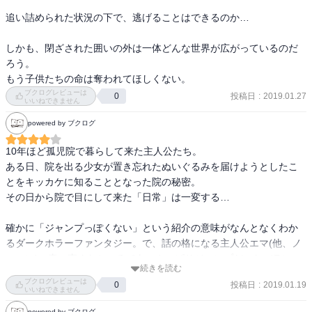
追い詰められた状況の下で、逃げることはできるのか…

しかも、閉ざされた囲いの外は一体どんな世界が広がっているのだ
ろう。

もう子供たちの命は奪われてほしくない。
ブクログレビューは
投稿日
:
2019.01.27
0
いいねできません
powered by ブクログ
10年ほど孤児院で暮らして来た主人公たち。

ある日、院を出る少女が置き忘れたぬいぐるみを届けようとしたこ
とをキッカケに知ることとなった院の秘密。

その日から院で目にして来た「日常」は一変する…

確かに「ジャンプっぽくない」という紹介の意味がなんとなくわか
るダークホラーファンタジー。で、話の格になる主人公エマ(他、ノ
ーマン)の真っ直ぐなところであ、やっぱりジャンプだ、なバランス
続きを読む
をとってる感じ。ハガレンとか好きそうな人はこの話も好きそうか
ブクログレビューは
投稿日
:
2019.01.19
0
も。と、思った
いいねできません
powered by ブクログ