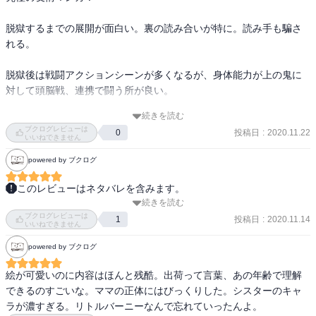
さ。

て私は生きているということを知り、同時にそれをこの目でしっか
り見ておきたいとも思った。それは人間の責任なんじゃないか、
脱獄するまでの展開が面白い。裏の読み合いが特に。読み手も騙さ
物語として、作品としての完成度がすこぶる高くて、

れる。

読んでいてとても気持ちの良い作品でした！

脱獄後は戦闘アクションシーンが多くなるが、身体能力が上の鬼に
最終的な結末も、綺麗事のように思う人もいるかもしれないけれど

対して頭脳戦、連携で闘う所が良い。

やっぱり物語の中くらいハッピーエンドで終わって欲しいハピエン
厨からしてみると

続きを読む
命の大切さを感じる。鬼は食に感謝を捧げて家族もいて、何が正解
これ以上ない最高の結末だったなあと思います。

ブクログレビューは
投稿日
:
2020.11.22
0
なのか読みながら考えさせられる。

いいねできません
面白かった〜〜
powered by ブクログ
エマたちの出した答え、結末はいい終わり方だと思った。
このレビューはネタバレを含みます。
続きを読む
★★★★★★★★★★

ブクログレビューは
投稿日
:
2020.11.14
1
いいねできません
久々の自分大ヒット。最高。

powered by ブクログ
ちはやふる、ハガレン、うっちゃれ五所瓦、以来長いことここまで
絵が可愛いのに内容はほんと残酷。出荷って言葉、あの年齢で理解
の感動を味あわせてくれる漫画は無かった。

できるのすごいな。ママの正体にはびっくりした。シスターのキャ
ラが濃すぎる。リトルバーニーなんで忘れていったんよ。
超久々に、ストーリーの一貫性、心震わせる感動を味わせてくれ