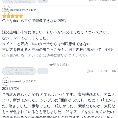
いいねできません
生きる

powered by ブクログ
レイとノーマンはどっちの方が頭いいんだろうとずっと思っていた
生き残る

が、鬼が持っているテストのスコアを見ると、ノーマン、レイ、エ
どうやって

色々な面からマジで想像できない内容。

マの順で頭が良さそう。

生き残るか

あんなにふにゃふにゃしてそうなフィルが高スコアなの、さすがマ
この世界の外には何があるのか

話の主軸が非常に珍しい。というかSFのようなサイコパススリラー
マの子供って感じがする。
わからないことが面白い
なジャンルでびっくりした。

タイトルと表紙、絵のタッチからは到底想像できない

言い方を換えると究極の鬼ごっこかも。同じ内枠に鬼がいて、外枠
にも鬼がいる、という点は過去に聞いたことがない。

続きを読む
最近の漫画は1巻でものすごい展開を迎えるのが多くてすごい。一巻
ブクログレビューは
投稿日
:
2023.03.06
1
だけで2展3展もしてて、今後の展開がどんなもんか気になる。わた
いいねできません
しの感覚ではあるが、まず1巻の壁、そのあと2・3巻の壁があるから
powered by ブクログ
その突破がまずは主目的なのかもしれない。

2022/5/24

全巻読み終わった記録 とてもよかったです。 実写映画より、アニメ
閉鎖的空間から脱出する、と言うものであれば以下のような作品は
より、断然よかった。 シンプルに｢面白かった｣し、なにより｢よかっ
ある。

た｣ 泣きました。 素敵でした。 眩しかった。 素敵なものが、大切な
・ヴィレッジ(2004)

ものが包まれているとも感じました。 私はアニメを先に見ていたの
・Prison Break(2005)

で漫画を読みながら先の展開が少し予想できていたのですが、 それ