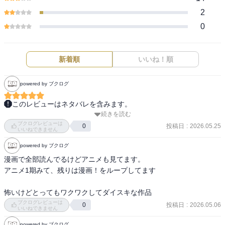
2
0
新着順
いいね！順
powered by ブクログ
このレビューはネタバレを含みます。
続きを読む
最後どうなったのか知りたくって、古本屋でまとめ買いしました。

ブクログレビューは
アニメは観たけど、内容が違うと言われてたので……。

投稿日
:
2026.05.25
0
いいねできません
powered by ブクログ
鬼の食料として育てられた、エマたち。

強い強敵のママたちに立ち向かい、ハウスから脱出する漫画です。

漫画で全部読んでるけどアニメも見てます。

また、楽しみが増えてほっくほくです。
アニメ1期みて、残りは漫画！をループしてます

怖いけどとってもワクワクしてダイスキな作品
ブクログレビューは
投稿日
:
2026.05.06
0
いいねできません
powered by ブクログ