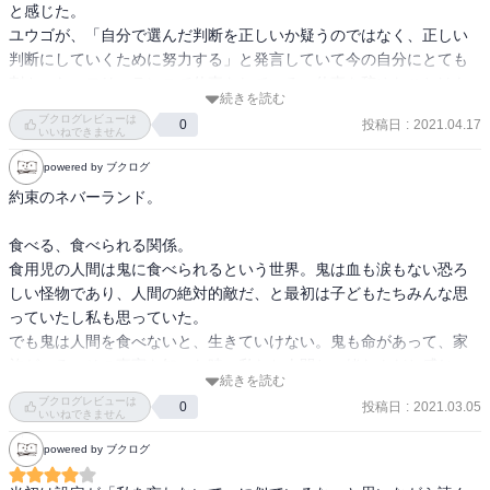
と感じた。

ユウゴが、「自分で選んだ判断を正しいか疑うのではなく、正しい
2話　エマとノーマンはハウスからの脱出を考え始める。門からでは
判断にしていくために努力する」と発言していて今の自分にとても
なく森を抜けようとするも高い塀がハウスを囲っているようだ。更
刺さった。フリーランスで仕事をしている、仕事を辞めたことはも
には「発信器」の存在が疑われる。

続きを読む
う後悔していないが、色んな後悔がある。自分はあの時こう判断し
ブクログレビューは
投稿日
:
2021.04.17
0
ていて良かったのだと思える様にするにはどうしたらいいのか？お
いいねできません
3話　出荷の法則に気づくノーマン。天才だ。鍵は"脳の大きさ"とタ
ばあちゃんに死ぬまでに会えなかった。生きてる間にあんなに欲し
イムリミットは"12歳"まで。取り急ぎロープを探す。一方、ママも真
powered by ブクログ
がってた手紙を書けなかった。じゃあ今どうしたらいいのか？書か
実を知ってしまった子供を見つけ出すべくカマをかける。首元には
約束のネバーランド。

なくてよかった、なんて思えるようにするにはどうしたらいいの
例の番号が。

か？

食べる、食べられる関係。

会社を辞めて良かったと思うが、そもそもあの会社に入った判断は
4話　レイを仲間に出来るか？全員で逃げるのか年少者を置いていく
食用児の人間は鬼に食べられるという世界。鬼は血も涙もない恐ろ
英断ではなかった気がする。自尊心が高いままだったのではない
のか。エマが語る「変えようよ世界」が本作の根源テーマに。壁の
しい怪物であり、人間の絶対的敵だ、と最初は子どもたちみんな思
か？でも学んだこともたくさんある。ではどう努力したらあの会社
向こうの世界はどうなっているのか？ママも薄々疑いを向け始めて
っていたし私も思っていた。

で学んだことが活かせるのか？

いるようだ。

でも鬼は人間を食べないと、生きていけない。鬼も命があって、家
「判断だけで良し悪しが決まったら運任せの人生になる」というの
族がいる。その事実を知った時、私たち人間と一緒なんだと感じ
もほんとにそうだ。

5話　雑事を命じられ身動きが取れない3人。慎重に振る舞い警戒す
続きを読む
た。食べなきゃ死ぬ。他の命をいただかないと死ぬ。人間も牛を殺
鬱だけど、苦手な考えること、アウトプットすることから始めてい
ブクログレビューは
るが、何と新たな大人・クローネが登場。不穏でしかない。あと赤
投稿日
:
2021.03.05
0
し牛肉を食べ、鶏を殺して鶏肉を食べている。それが鬼は人間だっ
いいねできません
こう。したくないと思う日はしないでおく。本を久しく読んでなか
ちゃん・キャロルがハウスに。どことなくエマに似ているような。
た。何が違うのか。鬼は悪だ、という感情は、なんとも人間中心的
った昨日より今日は一歩前進した。アウトプットすることができた
powered by ブクログ
赤ちゃんがいるという事は人間の親がいる＝人間社会があると言う
で身勝手な感情だ。

から。拙い感想だが、これから文章力も少しずつ上がるだろう。

ことか？
