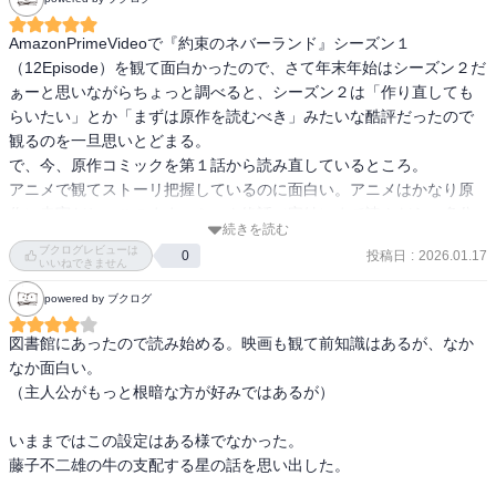
AmazonPrimeVideoで『約束のネバーランド』シーズン１
（12Episode）を観て面白かったので、さて年末年始はシーズン２だ
ぁーと思いながらちょっと調べると、シーズン２は「作り直しても
らいたい」とか「まずは原作を読むべき」みたいな酷評だったので
観るのを一旦思いとどまる。

で、今、原作コミックを第１話から読み直しているところ。

アニメで観てストーリ把握しているのに面白い。アニメはかなり原
作に忠実だね。このままコミック終話（完結）まで読んだら、多分
続きを読む
アニメはないかな。
ブクログレビューは
投稿日
:
2026.01.17
0
いいねできません
powered by ブクログ
図書館にあったので読み始める。映画も観て前知識はあるが、なか
なか面白い。

（主人公がもっと根暗な方が好みではあるが）

いままではこの設定はある様でなかった。

藤子不二雄の牛の支配する星の話を思い出した。
