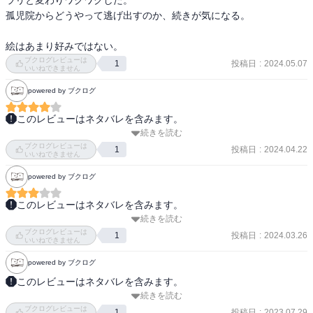
ラリと変わりワクワクした。

孤児院からどうやって逃げ出すのか、続きが気になる。

絵はあまり好みではない。
ブクログレビューは
投稿日
:
2024.05.07
1
いいねできません
powered by ブクログ
このレビューはネタバレを含みます。
続きを読む
アニメも実写も見てとても面白かった。最初は幸せそうな感じから
ブクログレビューは
残酷な感じ。でもエマたちの力ずよい勇気でみんな脱獄でした。
投稿日
:
2024.04.22
1
いいねできません
powered by ブクログ
このレビューはネタバレを含みます。
続きを読む
アニメは全話観たことあったが、アニメはオリジナルだから原作と
ブクログレビューは
は内容が違うところがあるという情報を知り、原作も読んでみた。

投稿日
:
2024.03.26
1
いいねできません
フルスコア3人の絆が良い。

powered by ブクログ
―――

このレビューはネタバレを含みます。
続きを読む
こういう

ブクログレビューは
再読(2024.10.9)

物語だったんだね

投稿日
:
2023.07.29
1