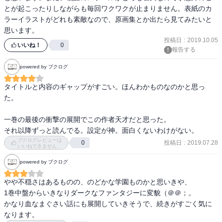
そして自分自身も諦めなかった。

とが起こったりしながらも毎回ワクワクが止まりません。表紙のカ
頑張った。本当に頑張ったよ………！

ラーイラストがどれも素敵なので、原画集とか出たら見てみたいと
思います。
すべて思い出せなくても、これからがある。

投稿日
:
2019.10.05
いいね！
0
そのこれからを彼らは手に入れた。

報告する
食糧じゃない人生をこれからは生きていける。

powered by ブクログ
頭もいいんだし、走るのも早いんだし。

タイトルと内容のギャップがすごい。ほんわかものなのかと思っ
た。

思い出せなくても、一緒に生きよう。

一巻の最後の衝撃の展開でこの作者天才だと思った。

それ以降ずっと読んでる。設定が神。面白くないわけがない。
………間違いなく、最高の作品でした！！！！！

ブクログレビューは
投稿日
:
2019.07.28
0
いいねできません
powered by ブクログ
やや不穏さはあるものの、のどかな学園ものかと思いきや、

1巻中盤からいきなりダークなファンタジーに変貌（＠＠；。

かなり血なまぐさい話にも展開していきそうで、続きがすごく気に
なります。