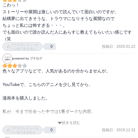
キする。

ストーリーとしては、レイがイザベラの子供だったと分かった時が1
こわっ！

見つからないか………？！

番衝撃を受けた。ハウスの子供達の天才的な知能にも要所要所でワ
ストーリーや展開は激しいので読んでいて面白いのですが、

誰かが裏切り者………？！

クワクする。フィルの今後の展開も気になるところ。

結構夢に出てきそうな、トラウマになりそうな展開なので

生き残れるか………？！

ただ、最近はバトル漫画風になってきてるのが個人的にはあまりハ
ちょっと私には怖すぎる・・・。

マらない。
でも面白いので誰か読んだ人にあらすじ教えてもらいたい感じです
映画もやるらしいけどどうかな……

（笑
見ると思うけど…

ブクログレビューは
投稿日
:
2020.01.22
0
いいねできません
powered by ブクログ
----------------------------

2020.10.15追記

色々なアプリなどで、人気があるのか分からませんが。

⚠️⚠️最終巻のネタバレが含まれてるので閲覧注意⚠️⚠️

YouTubeで、こちらのアニメを少し見てから、

漫画本を購入しました。

私が、今まで出会った中では1番ダークな内容。

続きを読む
最初、パラパラ読んだ時はビックリしました。。。
とんでもない熱量のまま疾走した本作。

ブクログレビューは
投稿日
:
2019.12.31
0
いいねできません
最高だった。
