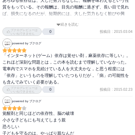
あらゆる依存症は、大した努力もなしに、報酬を味わえるという性
うつ病患者は500万にいると言われている。

だが著者の脳科学の見地からの主張とブルーライトについての主張
質をもっている。その報酬は、目先の報酬に過ぎず、長い目で見れ
その中で、アルコール依存、ギャンブル依存の者も何割かいる。

以外は否定することも肯定することもできない。ネット・ゲーム依
ば、損失になるのだが、短期的には、大した労力もなく歓びや興
つまり、アルコールとギャンブル（ぶっちゃけいうと、パチンコ）
存については日本でも最近10年で多くの研究が行われているが、研
奮、開放感や快感をもたらす。アルコールや覚醒剤にしろ、パチン
がうつ病を作り出している現実がある。

究によって結果はまちまちである。ちなみに近年、急速に普及して
続きを読む
コやゲームにしろ、それを摂取するだけで、あるいはプレイするだ
アルコール産業に、パチンコ産業、そのどれも市場規模が莫大にデ
ブクログレビューは
いるスマートフォンについての研究はほとんどなく、多くはパソコ
投稿日
:
2015.03.04
0
けで、いとも簡単に興奮や歓喜を味わえる。そこに、依存症という
いいねできません
カいが、

ン、フューチャーフォン、ネット機能を持たないゲーム機について
病気の付け入るスキがある。(p.42)

それと同様に、桁違いのうつ病患者を作り出している。

powered by ブクログ
の研究である。

もちろん、いずれは、ネットゲームも仲間入りをする。

危険な依存の段階になると、以前は関心や意欲を注いでいたことに
「インターネット(ゲーム）依存は覚せい剤，麻薬依存に等しい」。
なお本書でDSM-5で「インターネットゲーム障害」がされたと紹介
も興味ややる気を失い、ゲームやスマホに時間を費やすことが優先
これほど深刻な問題とは，この本を読むまで理解していなかった。
　冒頭の「簡単に幸せになるには？」ネットゲームをやればいい
されているが（p.60）、位置付けはカフェイン使用障害と同じく、
されるようになる。かつては大切にしていたこともおろそかにな
電車内でスマホを見続けている人を大丈夫かな，と思う程度には
が、

Conditions for Further Study（今後の研究のための病態）である。加
る。

「依存」というものを理解していたつもりだが，「病」の可能性を
ネットゲームは、あまりに面白くデザインされているので、

えて、本書で紹介されているインターネットゲーム障害の診断尺度
依存の対象が何であれ、依存症の状態に陥ると、それまで、とても
も含んでみていく必要がある。
もし「はまってしまい」依存的症状が現れたら、その時点でアウト
「DSM-5」の元は、DSM-5の1つ前の診断基準であるDSM-4の病的
きちんとしていたような人も、だらしなくなる。その人をその人た
ブクログレビューは
となる。

投稿日
:
2015.02.23
0
ギャンブル依存の基準を元にしたキンバリー・ヤングの指標で、こ
いいねできません
らしめていた価値観が徐々に崩れ出すのだ。時間が経つうちに、見
以後、幸せを感じることはなくなり、一生苦しむことになる。自分
の指標はネットが普及する1994年にアメリカの精神科医イワン・ゴ
る影もない状態になる。それは報酬系が変容し、何に価値を置くか
powered by ブクログ
なら、正直怖くてできない。

ールドバーグが「パロディー」として提示したものを学術的議論に
という部分がすっかり変わってしまうからだ。(p.95)

持ち上げたに過ぎない。要はコピペである。

覚醒剤と同じほどの依存性、脳の破壊

　もちろん、ネットゲームの使用が、即、人生の崩壊に結びつくこ
彼は仕事から帰ると一旦寝て、深夜に起きると朝までゲームをする
小さな子どもにも与えてしまう親

とはない。

以上を踏まえたうえで、私の意見を述べていく。インターネット・
という生活を続けた。子どもが生まれても、子どもの世話もせずに
恐ろしい

ただ、国も企業もネットゲームの有害性対して、あまりに無知であ
ゲーム依存については先に述べた通り未だ研究段階であり、この問
ゲームをしている自分を、どうすることもできなかった。ときには
子どもを守るのは、やっぱり親なんだ