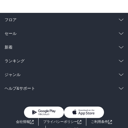
近いうちに、精神疾患として認知されるだろう。

その動きとして世界保健機関（ＷＨＯ）がネットゲームへの過度な
依存を病気と指定することにしている。

フロア
もちろん米国や日本のゲーム機メーカーやソフト会社で作る業界団
総合
コミック
セール
体「エンターテインメント・ソフトウェア協会」（ＥＳＡ）が「ビ
デオゲームに中毒作用はないと客観的に証明されている」として反
ラノベ
小説
総合
コミック
新着
対する声明を出した。ＥＳＡには、任天堂やバンダイナムコエンタ
ーテインメント、スクウェア・エニックスといった日本の大手ゲー
雑誌・グラビア
ビジネス・実用
ラノベ
小説
総合
コミック
ランキング
ム関連企業も加盟している団体だ。

BL・TL
雑誌・グラビア
ビジネス・実用
ラノベ
小説
タバコが人体に悪影響を与えると認識されて、抜本的な規制が行わ
総合
コミック
ジャンル
れるようになるまで、

BL・TL
80年を要した。「タバコを吸うと、肺がんリスクが数倍になりま
雑誌・グラビア
ビジネス・実用
ラノベ
小説
コミック
男性コミック
ヘルプ&サポート
す」と一文を加えるだけで、

また、タバコ税を課すだけで、それぐらいの時間を要した。その
BL・TL
雑誌・グラビア
ビジネス・実用
女性コミック
コミック誌
初めての方へ
ヘルプ
間、タバコと人体の有害性は、客観的に証明されていないと、

タバコ産業は全力で否定していた。ネットゲームは、いつになった
BL・TL
ライトノベル
男子向けラノベ
よくあるご質問
お問い合わせ
ら、そうなるのか？もしくは、ずっとならないのか？

会社情報
プライバシーポリシー
ご利用条件
既に、ネットゲーム依存患者の身体に起こる症状が、麻薬のそれと
女子向けラノベ
小説
利用規約