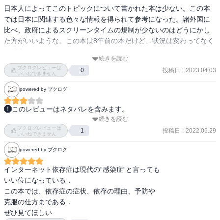
日本人によってこのトピックについて書かれた本は少ない。この本
では日本に関連する色々な情報を得られて参考になった。諸外国に
比べ、政府によるスクリーンタイムの規制が少ないのはどうにかし
た方がいいような。この本は8年前の本だけど、状況は変わってなく
て残念。

続きを読む
ブクログレビューは
投稿日
:
2023.04.03
0
自分がインターネット依存ではないかと不安になっている人は、ま
いいねできません
ずこの新書を読んでみるといいのではないか。もしくはお子さまが
powered by ブクログ
インターネット・ゲーム依存ではないかと思う親御さんにも。この
トピック関連の本で、実際の治療に基づいた知見から対策、治療、
このレビューはネタバレを含みます。
克服までの道筋を示してくれる本は貴重だと思う。

続きを読む
そうかー、２０１４だから8年前だ。コロナの前だ。この後処方箋は
ブクログレビューは
変わっているのかなあ。家族第一主義みたいのがなんかしんどい。
投稿日
:
2022.06.29
1
いいねできません
私はインターネット依存ではないかと思ってしまうほど一日中スマ
家族以外で何とかしたいとしたら、どうしたらいいんだろう。
ホを眺めてしまうこともあるし、もし子どもを教育する立場になっ
powered by ブクログ
たら、しっかりとデジタルデバイスとの距離を管理せねばならない
インターネット依存症は現代の“感染症“と言っても

と考えている。

いい位になっている．

なので、この本はしっかりメモして折りに触れて読み返したい。

この本では、依存症の症状、依存の理由、予防や

克服の仕方まである．

星-1は、やや強引と思われる議論がいくつかあったため。より緻密
ぜひ見てほしい
な論証がほしかった部分がある。まあ新書だから仕方ないか。