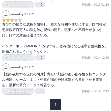
る。

題に良し悪しをつけるのは早計である。重要なのは極端な議論に惑
片手で子どもにミルクを与えながら、空いた方の手でゲームをする
ブクログレビューは
投稿日
:
2015.01.19
0
そして、今もかなりの中高生や成人が、ネットゲーム依存で苦して
いいねできません
わされないことと、子どもに目を配ることだと考える。情報化社会
時もあった。一年間に1400時間も、一つのゲームに費やしてしまう
いるのか、

は今後ますます進むことは確実で、ネットやゲームを避けて暮らす
ほどだった。もう一つ余分に夜勤の仕事をしているようなものだっ
powered by ブクログ
想像もしていない。実態把握をしない構造が、政府、産業、メディ
ことはできない。インターネットの教育効果については肯定的な報
た。

アで、スクラム化している。

告が多くされており、現在国を挙げてICT教育を推進していることか
青少年の健全な成長を阻害し、膨大な時間を無駄にする。国内推定
妻に話しかけることもなくなり、妻が何をしているかにもまったく
らもわかる通り、情報活用力とともに子どものうちからネットやゲ
患者数五百万人の脳を蝕む現代の阿片。現実への不適合がきっか
関心がなくなった。妻と出かけたいとも思わなくなった。彼の頭の
そもそも知ろうとしていないかもしれない。

ームの正しい使い方を教えることが不可欠である。教師・保護者が
け。日本の対策は遅れている。

中はゲームをしていないときもゲームの中のキャラクターをどうや
インターネットゲーム産業は、アルコール、ギャンブル産業と同じ
ネットやゲーム使用を管理すると同時に正しい使い方を教えるこ
ったらもっと強くできるかということや、ゲームの作戦を考えるこ
で市場規模が大きいから、経済優先の日本では、仕方がないんだろ
と、普段から子どもへ気を配ることで、ネット依存を未然に防ぐこ
インターネットMMORPGがヤバイ。依存症になる確率と危険性を、
とでいっぱいで、他のことには上の空だった。(p.137)

う。

とにつながるだろう。

周知されるようにならないと。
でも、このままで良いんだろうか？

ブクログレビューは
投稿日
:
2014.12.30
0
インターネット・ゲーム依存を抑止する特性として、勤勉性が挙げ
いいねできません
なおこの問題を考える上で「因果関係」と「損得勘定」を視野に入
られる。勤勉性の高い人では、自己コントロールが高く、他の依存
あまり知られていないが、アルコール依存も、ギャンブル依存も、
れることも必要である。本書でも因果関係を無視した言説が含まれ
powered by ブクログ
症にも陥りにくい。小さな頃から勤勉性を養うことは、依存に対す
立派な精神疾患に分類されている。

ているが、そもそもネット依存傾向に陥る人には元来の人間関係や
【脳を破壊する現代の阿片】覚せい剤並の強い依存性を持つデジタ
る抵抗力をつけることになるだろう。勤勉性とは、少ない報酬で努
患っている人も熟知しているように、完治することは決してない。

精神的健康の悪さもひとつの要因となりうることが指摘されてい
ル機器。ゲーム・ネット中毒が脳の神経構造すら変化させる事実
力する能力だと言える。幼い頃からゲームのような強い報酬を与え
1日、１日をやらないようにすることだけが、対処療法としてある。

る。ネット・ゲーム依存によって引き起こされる健康被害は本当に
を、最新の研究データで報告する。
てしまうと、勤勉性の獲得が難しくなる。(p.149)
麻薬中毒者と同様に一生付き合っていくしかない。

過剰使用によるものなのか、他の要因はないかなどを考えていく必
ブクログレビューは
投稿日
:
2014.12.19
0
そのため、途中であまりの辛さに自殺する人が多いことも、

いいねできません
要がある。またどんなものにもメリット・デメリットは当然ある。
喧伝されて良いと思う。

その両者をきちんと比較し、考えていく必要がある。
1
ネットゲーム依存は、まだ、精神疾患にカウントされていないが、
