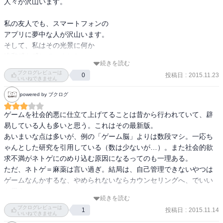
人々が沢山います。

せい剤は犯罪になってますが）、そこに至る過程を注意してみとき
　一生他人の気持ちに無関心で、冷笑になる。

なさいよ、ということだった。

これは、まともな社会生活を送れないことを意味する。

私の友人でも、スマートフォンの

それにしてもオンラインのRPGってそんなにおもしろいのかね？

常にうつ状態に陥り、情緒が不安定、危険なことも鈍感になり、注
アプリに夢中な人が沢山います。

一人でやるならともかく、ほかのユーザーとコミュニケーションと
意力が極端に低下する。

そして、私はその光景に何か

りながらってすごくめんどくさいと思うんだけど・・・と思うのは
もちろん、麻薬依存症の患者の多くが、統合失調症（以前は、精神
違和感を感じていました。

真のコミュ障なんでしょうか。

分裂病といった）を併発するように、

続きを読む
現実世界のめんどくささをなんでゲームでも・・・って思うんだけ
ネットゲーム依存患者も統合失調症を患う比率は非常に高いと判明
ブクログレビューは
投稿日
:
2015.11.23
0
この本を読んで、その違和感の正体が

ど、依存度半端ないってくらいだから、面白い人には面白いんだろ
いいねできません
している。

少しわかった気がします。それは

うなー。

やはり、無料には理由があって、簡単に幸せになる魔法の道具はな
powered by ブクログ
底無し沼のようにはまっていき、

子もゲーム大好きなので、警戒マックスでいろいろ挑みたいと思い
かった。

人の心やからだが、徐々に

ます。
ゲームを社会的悪に仕立て上げてることは昔から行われていて、辟
変容を来してしまうこと…
易している人も多いと思う。これはその最新版。

　2014年の厚生労働省の調査によると、日本には４２１万人のネッ
あいまいな点は多いが、例の「ゲーム脳」よりは数段マシ。一応ち
ト依存と疑われる人がいる。

ゃんとした研究を引用している（数は少ないが…）。また社会的欲
その中で、どれぐらいの人がネットゲーム依存かわからない。

求不満がネトゲにのめり込む原因になるってのも一理ある。

そして、どれらぐいの人が、重度の依存に陥り、麻薬依存者と同様
ただ、ネトゲ＝麻薬は言い過ぎ。結局は、自己管理できないやつは
の症状が出ているかもわからない。おそらく、これからも、突っ込
ゲームなんかするな、やめられないならカウンセリングへ、でいい
んだ調査はしないだろう

と思う。
続きを読む
日本のネット依存に対する取り組みは、あまりに後進的である。

ブクログレビューは
投稿日
:
2015.11.14
1
お隣の中国は18歳以下は、1日30分以上ネットゲームを行いない仕組
いいねできません