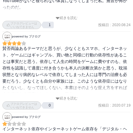
YouTubeがないと寝られない体質になってしまった私。無音が怖か
て、ゲーム会社ももう少し世間から厳しく監視されるべきなのでは
ったのだ。

と思う。これからどんどん新しくて面白いものが発明されていくん
だろうけど、それはスマホ、オンラインゲームよりも強力と思う
続きを読む
さらにYouTube依存を加速させる思考として、月々のモバイル通信
と、確かに楽観的じゃいられない…。
ブクログレビューは
投稿日
:
2020.08.24
1
を使い切らないともったいないと考えていたのだ。

いいねできません
powered by ブクログ
賛否両論あるテーマだと思うが、少なくともスマホ、インターネッ
ト、ゲームにはギャンブル、買い物と同様に行動の依存性があるこ
とは事実だと思う。依存して人生の時間をゲームに費やすのも、依
存性を認識して適度に付き合うかも本人の決断次第かと思う。耽溺
状態となり病的なレベルで依存してしまった人には専門の治療も必
要だろう。少なくとも自分や家族には、このような依存症にはなり
たくないし、なってほしくない。本書はそのような捉え方をすれば
十分価値ある提言をしてくれたと思う。
続きを読む
ブクログレビューは
投稿日
:
2020.07.19
0
いいねできません
powered by ブクログ
インターネット依存やインターネットゲーム依存を「デジタル・ヘ