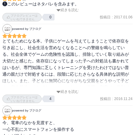
このレビューはネタバレを含みます。
続きを読む
思ったよりシビアな内容だった。

麻薬中毒者の脳に起きていることが、ネットゲームのユーザーの脳
ブクログレビューは
ちょっとトンデモ系かとうがってたので。＜失礼

投稿日
:
2017.01.06
0
にも、同じことが起きている。

いいねできません
ゲーム脳ってのはよく知らないんだけど、結局あたってたってこと
powered by ブクログ
なんかね？

まさか！嘘だろと思いたいが、そのまさかが、今、確実に起こって
ちょっと前に読んだ本ではゲームは脳をリラックス状態にさせる、
いる。

とてもためになる本。子供にゲームを与えてしまうことで依存症を
みたいなこと書いてあって、割と有益よりな書き方してたけど、そ
もちろん、国も企業も、この事実は喧伝したがらない。

引き起こし、社会生活を営めなくなることへの警鐘を鳴らしてい
れって結局麻薬に近い効果をもたらしてるってことなんだなーと納
ゲーム産業だけで、数兆円の産業だからだ。

る。社会全体でゲームの危険性を認識し、排除していく取り組みが
得。

大切だと感じた。依存症になってしまった子への対処法も書かれて
最近は気になるところは引用してメモとして残そうとしてるんだけ
　ネットゲームは脳の神経ネットワークそのものの器質変化を引き
はいるが、専門知識に乏しくトレーニングを受けたわけではない普
ど、気になるところがありすぎて写真撮りまくってた（気になった
おこす。

通の親だけで対処するには、段階に応じたさらなる具体的な説明が
らぱっと写メってるので）。

もっとわかりやすくいうと、脳が壊れてしまうということだ。

ほしい。また、子どもに無関心になりがちな父親をどうやって子ど
世の中（特に日本においては）で危険認定されてからでは遅い、と
それは、人間が生活する上で、必要な共感性や痛みを感じる能力、

もの安全基地にすればよいのか。そもそも、父親の家庭での役割が
いうのはほんとだなーと思う。

続きを読む
危険を察知する能力、感情の調整を行う能力、正しい選択をする能
しっかりしていれば、子どもは依存症にならないのではないか。親
タバコと一緒って書いてあって、すごい納得する。

ブクログレビューは
投稿日
:
2016.11.24
力が低下すること意味する。

4
である人・親になる人にはぜひ読んでほしい。
いいねできません
中国、韓国がその道の先駆者で、依存に対する対策も国家あげてや
ってるのでゲーム市場が頭打ちになり、次のターゲットを日本にロ
powered by ブクログ
残念なことに、それらの能力は一度下がってしまうと、

ックオン、みたいなを読んで寒気がした。

麻薬中毒者と同じように、再び回復すること絶望的に困難だという
今、電車のなかを見渡すと、

ほぼほぼインフラになっているLINEも韓国企業だよねー。

ことだ。

一心不乱にスマートフォンを操作する

結局、ゲームやギャンブルや覚せい剤が悪いんじゃなくて（まあ覚