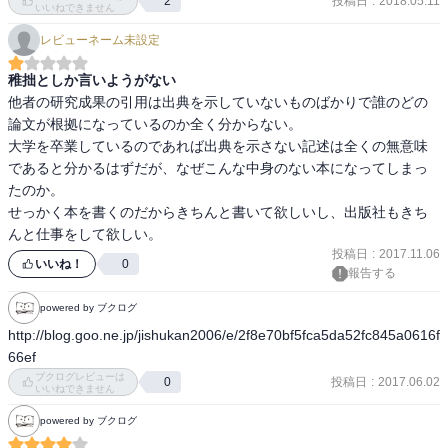
投稿日
:
2018.05.11
2
そして、多くのゲームには、明確なミッションがあり、目的と役割
いいねできません
を与えてくれる。

レビューネーム未設定
それらは、悪人から世界を救うものもあれば、宇宙平和を実現する
もの、はたまた特定の悪人を倒すものまで、バラエティー豊か、楽
稚拙としか言いようがない
しくないはずはない。

他者の研究成果の引用は出典を示していないものばかりで誰のどの
現実世界では、決して味わえない興奮や幸福感を味わうことができ
論文が根拠になっているのか全く分からない。

る。

大学を卒業しているのであれば出典を示さない記述は全くの無意味
であると分かるはずだが、なぜこんな中身のない本になってしまっ
　ネットゲームは、テレビゲーム創世以来、数十年に渡る企業努力
たのか。

と技術の蓄積、

せっかく本を書くのだからきちんと書いて欲しいし、出版社もきち
そして、ゲームクリエーターの天才的なアイデアで、

んと仕事をして欲しい。
遊ぶものの脳が気持ち良いと感じる刺激や報酬を得られるように進
投稿日
:
2017.11.06
いいね！
0
化してきた。

報告する
言い換えれば今のネットゲームは、私たちが、何の努力もせずに、

powered by ブクログ
一生かかっても得ることのできない幸福感をボタン一つで得ること
http://blog.goo.ne.jp/jishukan2006/e/2f8e70bf5fca5da52fc845a0616f
のできる魔法だ。

66ef
ブクログレビューは
　ただし、１つだけ難点がある。それはネットゲームが私たちの脳
投稿日
:
2017.06.02
0
いいねできません
に及ぼす影響だ。

powered by ブクログ
麻薬や覚せい剤のそれと酷似していることが、この数年の研究でわ
かったきたことだ。
