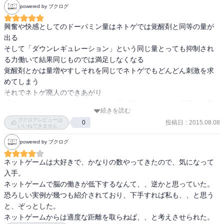
みをとっている。

powered by ブクログ
では、日本は？野放しの状態だ。好きなだけゲームをできる。

若い子にとっては、最高の環境だが、ネットゲーム依存になった
興奮や快感としてのドーパミン量はネトゲでは覚醒剤と同等の量が
ら、もちろん自己責任。

出る

日本は専門的外来も数えるほどしかないから、

そして「ダウンレギュレーション」という同じ量とっても抑制され
「自分の状態が、どうなっているのかもわからないまま」苦しむこ
る力働いて結果同じものでは満足しなくなる

とになる。

覚醒剤とかは量増やすしそれを同じでネトゲでもどんどん刺激を求
もちろん、脳機能が極端に落ちているから、まともな人生を歩むこ
めてしまう

とはできない。

それでネトゲ廃人のできあがり

全ては、ゲームをやったことだけど、これって、果たして、自己責
「デジタル・ヘロイン」といわれ、薬や酒たばこよりも安易に入手
続きを読む
任なんだろうか？

できる反面その恐ろしさを認知できずに誰でも簡単に取り扱えるも
ブクログレビューは
投稿日
:
2015.08.08
0
のだからこそ読んで欲しい本です
いいねできません
中高生のネット依存は50万人以上いる。

powered by ブクログ
アンケート調査によると、

中高生のスマホ利用時間は、

ネットゲームは大好きで、かなりの数やってきたので、気になって
平日　２時間以上が68.4％　３時間以上が41.6％　６時間以上が
入手。

8.0％に上り、

ネットゲームで脳の働きが低下するなんて、、逆かと思っていた。

休日に至っては、2時間以上が85.2％　３時間以上が64.8％　６時間
恐ろしい実例が幾つも紹介されており、下手すれば私も、、と思う
以上が18.9％に上っている。アンケートを実施する度に、スマホの
と、ぞっとした。

利用時間が伸びている。

ネットゲームからは適度な距離を取らねば、、と考えさせられた。