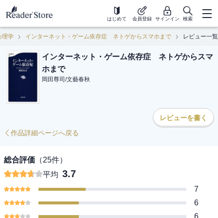
はじめて
会員登録
サインイン
検索
心理学
インターネット・ゲーム依存症 ネトゲからスマホまで
レビュー一覧
インターネット・ゲーム依存症 ネトゲからスマ
ホまで
岡田尊司
/
文藝春秋
レビューを書く
作品詳細ページへ戻る
総合評価
（
25
件）
3.7
平均
7
6
6