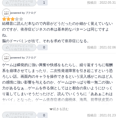
ブクログレビューは
投稿日
:
2022.05.31
1
いいねできません
powered by ブクログ
結構昔に読んだ本なので内容がどうだったのか細かく覚えていない
のですが、依存症ビジネスの本は基本的なパターンは同じですよ
ね。

脳のドーパミンが出て、それを求めて依存症になる。
ブクログレビューは
投稿日
:
2021.02.06
0
いいねできません
powered by ブクログ
ゲームは瞬発的に強い興奮や快感をもたらし、繰り返すうちに報酬
系を崩壊させてしまったり、二次性発達障害を引き起こすという恐
ろしい話。画面内のキャラを操作できるという没入感がこれほど人
の感情に強い影響を与えるのか、ゲームはやっぱり唯一無二の強い
力があるなぁ…ゲームを作る側としてはと都合の良いようにひっく
り返してしまいそうだったけど、読んでいくうちに「ああぁこれは
ヤバイ」となった。ゲーム依存症者の扁桃体、海馬、前帯状皮質の
萎縮症状は戦争帰りで硬直した兵士と同じレベルだったり、麻薬と
続きを読む
ギャンブル依存症と依存する経緯が大差なかったり（何なら制限さ
ブクログレビューは
投稿日
:
2021.01.23
0
れていない分ゲームの方が…）、これいいの？と焦る。オンライン
いいねできません