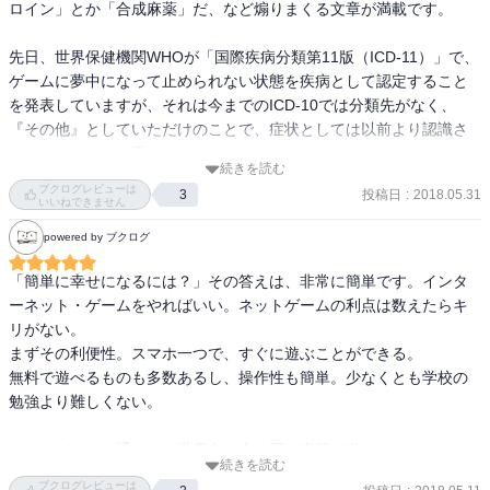
ロイン」とか「合成麻薬」だ、など煽りまくる文章が満載です。

先日、世界保健機関WHOが「国際疾病分類第11版（ICD-11）」で、
ゲームに夢中になって止められない状態を疾病として認定すること
を発表していますが、それは今までのICD-10では分類先がなく、
『その他』としていただけのことで、症状としては以前より認識さ
れていたものかと思います。

続きを読む
ブクログレビューは
投稿日
:
2018.05.31
3
ゲーム依存な人は昔からいましたね。なにか新しい悪者が出てきた
いいねできません
が如く、無闇に読者を煽るような文章は、残念ながら理解できませ
powered by ブクログ
んでした。

「簡単に幸せになるには？」その答えは、非常に簡単です。インタ
「ゲームは1日1時間。外で遊ぼう元気良く。僕らの仕事はもちろん
ーネット・ゲームをやればいい。ネットゲームの利点は数えたらキ
勉強。成績上がればゲームも楽しい。僕らは未来の社会人」

リがない。

まずその利便性。スマホ一つで、すぐに遊ぶことができる。

これは、かのゲーム名人が残した言葉です。なにごとも行き過ぎは
無料で遊べるものも多数あるし、操作性も簡単。少なくとも学校の
毒になり得ます。気をつけたいものですね。
勉強より難しくない。

ネットゲームを通して、世界中の人と同じ空間で遊ぶことができ
続きを読む
る。

ブクログレビューは