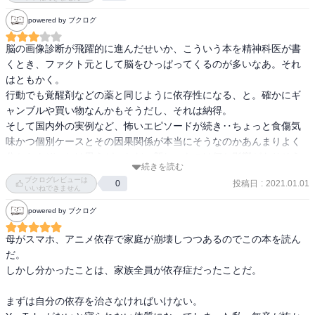
ゲーム大国の韓国と中国が自国民にゲームを制限してから、ゲーム
powered by ブクログ
会社がまだ規制していない日本に輸出しようとしているのを「逆阿
片」とうまいこと書いたのも笑えないね。

脳の画像診断が飛躍的に進んだせいか、こういう本を精神科医が書
くとき、ファクト元として脳をひっぱってくるのが多いなあ。それ
ふとゲーム開発系本で「大事なのは持続的にテンポ良くプレイヤー
はともかく。

に報酬を与えること」と書いてあったのを思い出した（こわ）。

行動でも覚醒剤などの薬と同じように依存性になる、と。確かにギ
ャンブルや買い物なんかもそうだし、それは納得。

第６章で「魅力的な新しいテクノロジーは危険を伴うものだという
そして国内外の実例など、怖いエピソードが続き‥ちょっと食傷気
前提で対策するべき」と、結構大事そうなことをサラッと書いてい
味かつ個別ケースとその因果関係が本当にそうなのかあんまりよく
る。これは今回のテーマの「インターネット・ゲーム」だけを指摘
分からんぞ、とは思うが。ただ、新しいものは何か影響がありそう
しているのではなく、依存症専門家として「新しいからって楽観的
続きを読む
だ、となっても、実際にわかるまで時間かかるので、君子危うきに
ブクログレビューは
なのやめなよ」ともっと広い意味で訴えている。筆者の言う通り１
投稿日
:
2021.01.01
0
近寄らずじゃないけど、慎重に取り入れていく必要はあるなと思
いいねできません
つの依存症が認められるまで20年以上かかる中で、新しいテクノロ
う。結論としては予防が第一、と。なっちゃったら完全に治んない
powered by ブクログ
ジーが登場するたびに随伴する依存症を１から検証していくのでは
し、治療は予防よりはるかに大変、とのことで、予防法（子どもと
到底追い付かない。ゲーム依存症者が殺人を起こしてから調査する
のルール作り、時間制限、フィルタリングなどの機器設定、など）
母がスマホ、アニメ依存で家庭が崩壊しつつあるのでこの本を読ん
とすでに何千万人の依存症者がいたように、「悪い理由が解明され
が具体的に書かれていてよかった。古本屋で100円だったわりに、良
だ。

てから言わないとやめないよ、根拠は？」精神は超危険。ギャンブ
かった（蛇足）
しかし分かったことは、家族全員が依存症だったことだ。

ル運営会社が、ギャンブル依存症者防止策とか発症者カウンセリン
グを徹底的にする姿勢を見せないと国から運営を認められないよう
まずは自分の依存を治さなければいけない。

に、「ゲーム＝人を楽しませる＝良いこと」とだけ考えるのはやめ