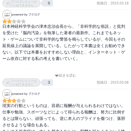
ブクログレビューは
投稿日
:
2015.03.18
0
1日　３時間を1年使用した場合1095時間　生活時間（１６時間）で
いいねできません
割ると、

powered by ブクログ
68日になる。つまり、１日３時間利用しただけで、

1年の中で、６８日、2ヶ月以上に渡ってスマホを利用していること
日本神経科学学会の津本忠治会長から、「非科学的な俗説」と批判
になる。

を受けた『脳内汚染』を執筆した著者の最新作。これまでもネッ
10年続けたら約2年間、スマホを使用していることになる。

ト・ゲームについて非科学的な警笛を鳴らしているが、今回もその
延長線上の議論を展開している。したがって本書は全くお勧めでき
　中高生は、その膨大な時間スマホで何をしているか？

ない。以下では本書をおすすめしない理由と、インターネット・ゲ
１位　SNS　58.9％　２位　動画視聴　16.8％　３位　オンライン
ーム依存に対する私の考えを書いていく。

ゲーム15.2％

となっている。１日３時間スマホを使用している40％の中高生は、

お勧めしない理由は先に書いたとおり、著者が信頼できないためで
続きを読む
１日30分オンラインゲームを使用している計算になる。

ある。著者は非科学的な言説をするというお墨付きを貰っているに
ブクログレビューは
投稿日
:
2015.03.08
より突っ込んだアンケートを行えば、どれぐらいの割合の中高生が
3
もかかわらず読むだけ損である。また本書でも同様の議論を展開し
いいねできません
ヘビーユーザーだとわかるし、

ている。加えて著者は精神科医であって脳科学者ではない。過去の
powered by ブクログ
その子たちに向けて、依存症になる前の処置を講じることが可能だ
研究事例を紹介しているに過ぎないが、数少ない論文で「脳が壊さ
が、現状では野放しになっている。

れる」と語るのは度が過ぎる。またブルーライトについても科学的
現実の行動というものは、容易に報酬が与えられるわけではない。
この代償は、あまりに大きくなるだろう。

に証明されていない。再現性がなければ著者の主張は裏付けでき
仕事や勉強、スポーツなどによって得られる報酬は、努力に比例す
ず、仮に間違っていたとしても専門家ではないためいくらでも言い
るとは限らない。頑張っても、逆に本人のプライドを傷つけ、落胆
あまり知られていないが、日本の精神疾患の最大の病気はうつ病で
逃れができる。そんな著者を信頼して読んで欲しいとは言えない。

させるような場合もある。

ある。
