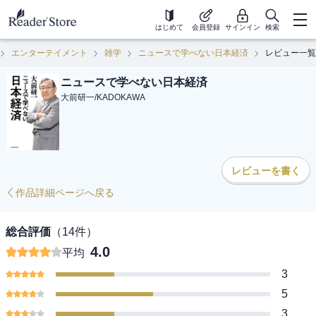
はじめて
会員登録
サインイン
検索
エンターテイメント
雑学
ニュースで学べない日本経済
レビュー一覧
ニュースで学べない日本経済
大前研一
/
KADOKAWA
レビューを書く
作品詳細ページへ戻る
総合評価
（
14
件）
4.0
平均
3
5
3