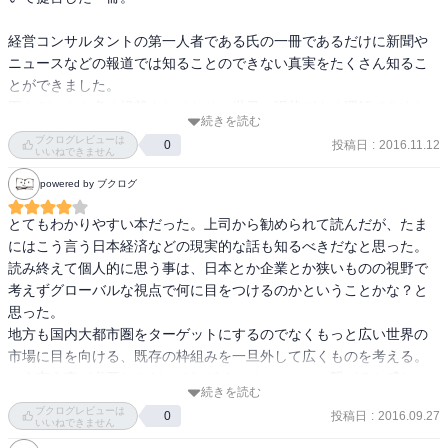
経営コンサルタントの第一人者である氏の一冊であるだけに新聞や
ニュースなどの報道では知ることのできない真実をたくさん知るこ
とができました。

図やデータも多く掲載されており、世界の現状がよく理解できまし
続きを読む
た。

ブクログレビューは
投稿日
:
2016.11.12
0
また、IS国や難民の現状や地方創生を世界をベースにみることや日
いいねできません
本企業の世界でのシェア比率など勉強になる内容も多くありまし
powered by ブクログ
た。

法人税率に対する提言やインバウンドでくる中国人観光客のことに
とてもわかりやすい本だった。上司から勧められて読んだが、たま
関しては特に印象に残りました。

にはこう言う日本経済などの現実的な話も知るべきだなと思った。

読み終えて個人的に思う事は、日本とか企業とか狭いものの視野で
パラダイムシフトの起きている現在、国家や誰かに頼るのではな
考えずグローバルな視点で何に目をつけるのかということかな？と
く、本書で学んだことをもとにして自分の頭で考えて動くことが大
思った。

事だと感じた一冊でした。
地方も国内大都市圏をターゲットにするのでなくもっと広い世界の
市場に目を向ける、既存の枠組みを一旦外して広くものを考える。

こう言う事が必要なんだ。それがイノベーションに繋がると感じ
続きを読む
た。
ブクログレビューは
投稿日
:
2016.09.27
0
いいねできません