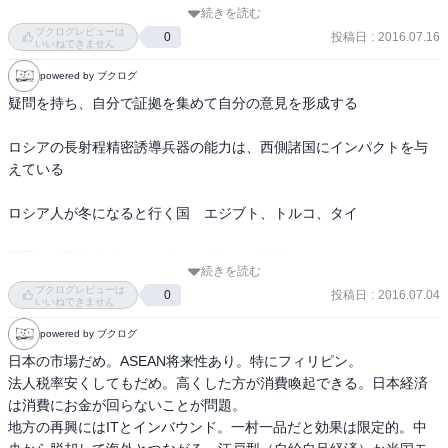
と、マクロに全体を捉えて平均イメージを描いてしまうのも間違い
続きを読む
ることこそが、新しい世界に対処できる対策のようだ。

ではなかろうか。

ブクログレビューは
投稿日
:
2016.07.16
0
いいねできません
16-147
1人の天才が10万人を食わせるような時代なので、そういった人材を
powered by ブクログ
引っ張ってこれるかが、経営者の腕の見せ所という部分もあるかも
疑問を持ち、自分で証拠を集めて自分の意見を形成する

しれない。ニケシュ・アローラのように。

ロシアの長射程精密誘導兵器の能力は、西側諸国にインパクトを与
もう一つ勉強になったのは、成熟時代のビジネスモデル「アイドル
えている

エコノミー」。モノばかりあって、使う人がいない状態に対し、ア
ービトラージ(サヤ取り売買)で利益を得るべしと。自動車、家電、住
ロシア人が冬になると行く国　エジブト、トルコ、タイ

宅、これから人口減の日本はアイドルが増え続ける。シェアするア
イドルエコノミーから、さらに発展して、自らリソースを持たない
難民の人気はドイツ、スウェーデン、イギリス

で空きリソース(アイドル)をマッチングさせるアイドルエコノミーが
続きを読む
出現している。Uber、Airbnbなど。
ブクログレビューは
投稿日
:
2016.07.04
0
ヤマハ　川上源一　産婦人科で営業　毎月1000円積立　4歳になった
いいねできません
らヤマハ音楽教室に通ってください。ピアノが上達した頃、お子さ
powered by ブクログ
ん専用のピアノが手に入るだけのお金が貯まっています

日本の市場だめ。ASEAN将来性あり。特にフィリピン。

法人税率安くしてもだめ。高くした方が消費喚起できる。日本経済
メキシコ　1.2億人　フィリピン　1億人

は消費にお金が回らないことが問題。

地方の再興にはITとインバウンド。一村一品だと効果は限定的。中
21世紀の企業体の染色体
