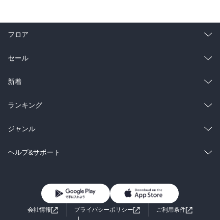
フロア
総合
コミック
セール
ラノベ
小説
総合
コミック
新着
雑誌・グラビア
ビジネス・実用
ラノベ
小説
総合
コミック
ランキング
BL・TL
雑誌・グラビア
ビジネス・実用
ラノベ
小説
総合
コミック
ジャンル
BL・TL
雑誌・グラビア
ビジネス・実用
ラノベ
小説
コミック
男性コミック
ヘルプ&サポート
BL・TL
雑誌・グラビア
ビジネス・実用
女性コミック
コミック誌
初めての方へ
ヘルプ
BL・TL
ライトノベル
男子向けラノベ
よくあるご質問
お問い合わせ
会社情報
プライバシーポリシー
ご利用条件
女子向けラノベ
小説