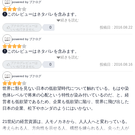
powered by ブクログ
このレビューはネタバレを含みます。
続きを読む
とても分かりやすく書かれていて、理解が進む。

ブクログレビューは
ただ、やっぱりひとつ前に読んだ、日本企業のグローバル戦略入門
投稿日
:
2016.08.22
0
いいねできません
と重複するところもあるな。まあ、同じ著者なので仕方がないのだ
powered by ブクログ
けど。
このレビューはネタバレを含みます。
続きを読む
金利や通貨供給量といった旧来の経済理論が通用しない日本経済の
ブクログレビューは
現状と、なぜ通用しないのか、どのような処方箋が考えられるのか
投稿日
:
2016.08.16
0
いいねできません
が述べられている。

powered by ブクログ
マスコミ報道では語られない情報を提示し、自ら調べ考えることを
推奨している。

世界に類を見ない日本の低欲望時代について触れている。もはや染
ネットで調べれば、いくらでも情報を入手できるし、様々な見解を
色体レベルで将来の心配という特性が染み付いているのだ、と。経
反映するWikipediaを勧めている点は興味深く感じたが、読むべき情
営者も低欲望であるため、企業も低欲望に陥り、世界に飛び出した
報、あるいは真偽も含め、情報の取捨選択には個々人の資質が関わ
日本の企業、松下やホンダのようにはいかない。

っていると感じる。

UberやAirbnbに見られるようなアイドルエコノミー、投資や消費に
21世紀の経営資源は、人モノカネから、人人人へと変わっている。
お金が回らない低需要社会、日本人特有の将来への不安感を原因に
考えられる人、方向性を示せる人、構想を練られる人。尖った人が
挙げるが、本当に十分な資産を誰もが保有しているのかと考える
いれば、カネは集まるということで、そういった尖った人を見つけ