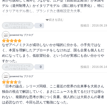
央から脱却して海外とつながる。江戸型（自給自足経済）か米国モ
　特定の国に所属するという意識が乏しい企業　本社は地球全体　
デル（道州制導入）かイタリアモデル（国に頼らず世界化）。特に
スマホという世界共通のシステムを使う

イタリアモデル推し。ブランド力と価格設定力大事。

新卒一括採用では、海外の優秀な人は来ない。

airbnb 日本のオフィスがない　無国籍のサイバーシステム上のグロ
続きを読む
観光業は日本の唯一の光。
ーバル企業

ブクログレビューは
投稿日
:
2016.06.19
0
いいねできません
クラウドワークス

powered by ブクログ
ラクスル　印刷会社の開いている機会を使う

なぜアベノミクスが成功しないかが端的に分かる。小手先ではな
中国のウェブサイトで紹介された日本で買わなければいけない１２
く、本質を理解したアプローチをしなければ、国も企業も個人もだ
の神薬　サンテボーティエ、アンメルツヨコヨコ、サカムケア、熱
めになってしまう。低欲望社会、というのが実感にも合い分かりや
さまシート、イブクイック頭痛薬、サロンパス、ニノキュア、ハイ
すかった。
チオールＣ、ピューラックA,口内炎パッチ大正A、命の母A,龍角散

ブクログレビューは
投稿日
:
2016.06.14
0
いいねできません
中国人を呼ぶ　バイドゥに広告　4万

powered by ブクログ
「日本の論点」シリーズ同様、ここ最近の世界の出来事を大前さん
ニセコ　2019 パークハイアット、2020 リッツカールトン

独自の視点で解説していく、まさにニュースを見てるだけでは得ら
れない、複眼的な思考が身につく良書。個人的には大前さんの著者
富士山静岡空港　一泊5万の補助金　中国人

は必読なので、今回も読んで勉強になった。

優秀な人材を一本釣り　インド、台湾、イスラエル
