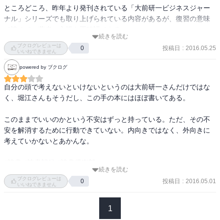
ところどころ、昨年より発刊されている「大前研一ビジネスジャー
ナル」シリーズでも取り上げられている内容があるが、復習の意味
考えられる人、方向を示せる人、構想を練られる人を集める

で読めて、著者の主張を再確認できる。
続きを読む
日本に必要なのは、ブランド、と価格設定能力

ブクログレビューは
投稿日
:
2016.05.25
0
いいねできません
青葉ジャパンインタナショナルスクール　サマースクール

powered by ブクログ
中国大陸からアメリカにわたって成功した人は少ない

自分の頭で考えないといけないというのは大前研一さんだけではな
く、堀江さんもそうだし、この手の本にはほぼ書いてある。

アメリカで成功したビジネスをアメリカに持ち込んで成功

ジャック・マー、ロビン・リー
このままでいいのかという不安はずっと持っている。ただ、その不
安を解消するために行動できていない。内向きではなく、外向きに
考えていかないとあかんな。

#読書 #読書記録 #読書倶楽部 

続きを読む
#ニュースで学べない日本経済

ブクログレビューは
投稿日
:
2016.05.01
0
#大前研一

いいねできません
#自分の頭で考えよ

#本質を見抜く力 

1
#2016年40冊目