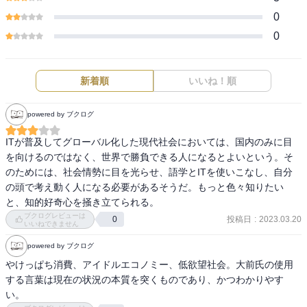
0
0
新着順
いいね！順
powered by ブクログ
ITが普及してグローバル化した現代社会においては、国内のみに目
を向けるのではなく、世界で勝負できる人になるとよいという。そ
のためには、社会情勢に目を光らせ、語学とITを使いこなし、自分
の頭で考え動く人になる必要があるそうだ。もっと色々知りたい
と、知的好奇心を掻き立てられる。
ブクログレビューは
投稿日
:
2023.03.20
0
いいねできません
powered by ブクログ
やけっぱち消費、アイドルエコノミー、低欲望社会。大前氏の使用
する言葉は現在の状況の本質を突くものであり、かつわかりやす
い。