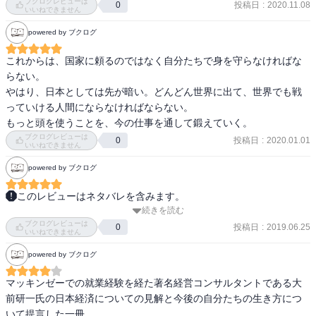
ブクログレビューは
投稿日
:
2020.11.08
0
いいねできません
powered by ブクログ
これからは、国家に頼るのではなく自分たちで身を守らなければな
らない。

やはり、日本としては先が暗い。どんどん世界に出て、世界でも戦
っていける人間にならなければならない。

もっと頭を使うことを、今の仕事を通して鍛えていく。
ブクログレビューは
投稿日
:
2020.01.01
0
いいねできません
powered by ブクログ
このレビューはネタバレを含みます。
続きを読む
２０１６年に書かれたものですが

ブクログレビューは
いつも　大前さんの　視点は　とても　参考になります。

投稿日
:
2019.06.25
0
いいねできません
地方で　１０００億円の　産業を　起こさないと　

powered by ブクログ
だめですね。

昔は　人　もの　金が　重要でしたが。

マッキンゼーでの就業経験を経た著名経営コンサルタントである大
今は　人が　もっとも　重要。
前研一氏の日本経済についての見解と今後の自分たちの生き方につ
いて提言した一冊。
