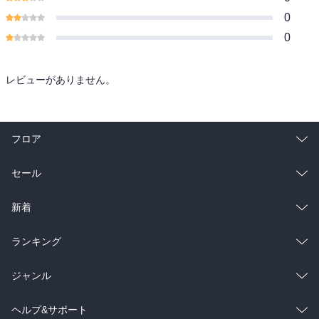
0
0
レビューがありません。
フロア
総合
コミック
セール
ラノベ
小説
総合
コミック
新着
雑誌・グラビア
ビジネス・実用
ラノベ
小説
総合
コミック
ランキング
BL・TL
雑誌・グラビア
ビジネス・実用
ラノベ
小説
総合
コミック
ジャンル
BL・TL
雑誌・グラビア
ビジネス・実用
ラノベ
小説
コミック
男性コミック
ヘルプ&サポート