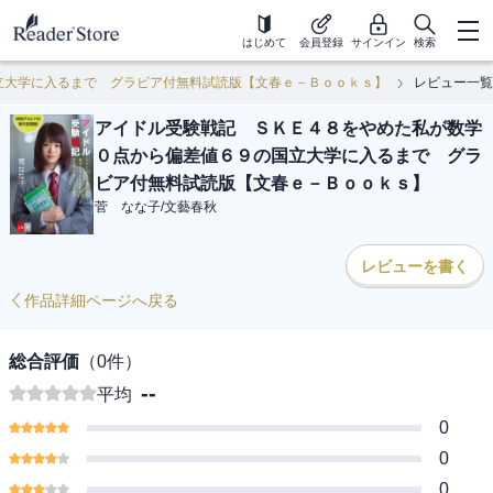
はじめて
会員登録
サインイン
検索
立大学に入るまで グラビア付無料試読版【文春ｅ－Ｂｏｏｋｓ】
レビュー一覧
アイドル受験戦記 ＳＫＥ４８をやめた私が数学
０点から偏差値６９の国立大学に入るまで グラ
ビア付無料試読版【文春ｅ－Ｂｏｏｋｓ】
菅 なな子
/
文藝春秋
レビューを書く
作品詳細ページへ戻る
総合評価
（
0
件）
--
平均
0
0
0